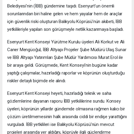
Belediyesi’nin (İBB) gündemine taşıdı. Esenyurt’un önemli
sorunlarından biri haline gelen ve hem yayalar hem de araçlar
için güvenlik riski oluşturan Balıkyolu Köprüsü’nün akıbeti, İBB
yetkilileriyle yapılan son görüşmeyle netlik kazanmaya başladı.
Esenyurt Kent Konseyi Yürütme Kurulu üyeleri Ali Korkut ve Ali
Caner Mengüoğul, İBB Altyapı Projeler Şube Müdürü Ulaş Sunar
ve İBB Altyapı Yatırımları Şube Müdür Yardımcısı Murat Erol ile
bir araya geldi. Görüşmede, Kent Konseyi'nin bugüne kadar
yaptığı çalışmalar, hazırladığı raporlar ve köprünün oluşturduğu
riskler detaylı biçimde ele alındı.
Esenyurt Kent Konseyi heyeti, hazırladığı teknik ve saha
gözlemlerine dayanan raporu İBB yetkililerine sundu. Konsey
üyeleri, köprünün yıllardır gündemde olmasına rağmen kalıcı bir
çözüm üretilmemesinin halk arasında ciddi bir endişe yarattığını
vurguladı. İBB yetkilileri ise Balıkyolu Köprüsü’nün mevcut
projeleri arasında yer aldığını, köprüyle ilgili güçlendirme