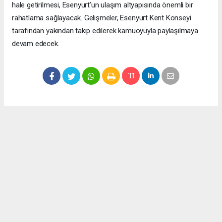
hale getirilmesi, Esenyurt’un ulaşım altyapısında önemli bir
rahatlama sağlayacak. Gelişmeler, Esenyurt Kent Konseyi
tarafından yakından takip edilerek kamuoyuyla paylaşılmaya
devam edecek.
Okuyucu Yorumları
(0)
Gönder
Yorum yazarak Topluluk Kuralları’nı kabul etmiş bulunuyor ve meydantv.com.tr
sitesine yaptığınız yorumunuzla ilgili doğrudan veya dolaylı tüm sorumluluğu tek
başınıza üstleniyorsunuz. Yazılan tüm yorumlardan site yönetimi hiçbir şekilde
sorumlu tutulamaz.