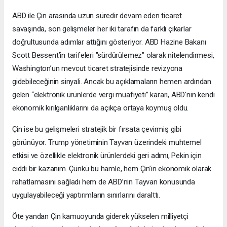
ABD ile Çin arasında uzun süredir devam eden ticaret
savaşında, son gelişmeler her iki tarafın da farklı çıkarlar
doğrultusunda adımlar attığını gösteriyor. ABD Hazine Bakanı
Scott Bessent’in tarifeleri "sürdürülemez" olarak nitelendirmesi,
Washington’un mevcut ticaret stratejisinde revizyona
gidebileceğinin sinyali. Ancak bu açıklamaların hemen ardından
gelen “elektronik ürünlerde vergi muafiyeti” kararı, ABD'nin kendi
ekonomik kırılganlıklarını da açıkça ortaya koymuş oldu.
Çin ise bu gelişmeleri stratejik bir fırsata çevirmiş gibi
görünüyor. Trump yönetiminin Tayvan üzerindeki muhtemel
etkisi ve özellikle elektronik ürünlerdeki geri adımı, Pekin için
ciddi bir kazanım. Çünkü bu hamle, hem Çin’in ekonomik olarak
rahatlamasını sağladı hem de ABD’nin Tayvan konusunda
uygulayabileceği yaptırımların sınırlarını daralttı.
Öte yandan Çin kamuoyunda giderek yükselen milliyetçi