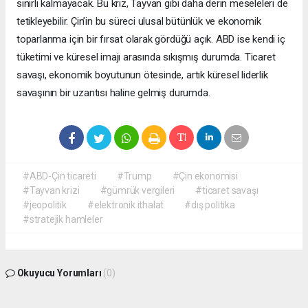
sınırlı kalmayacak. Bu kriz, Tayvan gibi daha derin meseleleri de
tetikleyebilir. Çin’in bu süreci ulusal bütünlük ve ekonomik
toparlanma için bir fırsat olarak gördüğü açık. ABD ise kendi iç
tüketimi ve küresel imajı arasında sıkışmış durumda. Ticaret
savaşı, ekonomik boyutunun ötesinde, artık küresel liderlik
savaşının bir uzantısı haline gelmiş durumda.
#ABD-Çin ticareti
#Trump
#Çin ekonomisi
#Tayvan krizi
#gümrük vergileri
#ticaret savaşı
#jeopolitik
#elektronik ithalat
#dış politika
#stratejik hamleler
Okuyucu Yorumları
(0)