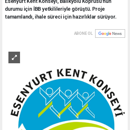
Esenyurt Kent Konseyi, Balıkyolu Köprüsü'nün
durumu için İBB yetkilileriyle görüştü. Proje
tamamlandı, ihale süreci için hazırlıklar sürüyor.
ABONE OL