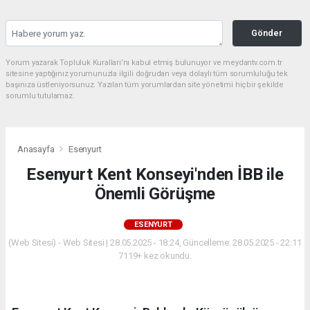
Gönder
Yorum yazarak Topluluk Kuralları’nı kabul etmiş bulunuyor ve meydantv.com.tr
sitesine yaptığınız yorumunuzla ilgili doğrudan veya dolaylı tüm sorumluluğu tek
başınıza üstleniyorsunuz. Yazılan tüm yorumlardan site yönetimi hiçbir şekilde
sorumlu tutulamaz.
Anasayfa
Esenyurt
Esenyurt Kent Konseyi'nden İBB ile
Önemli Görüşme
ESENYURT
(Web Sitesi) - Web Sitesi | 28.05.2025 - 18:24, Güncelleme: 28.05.2025 - 22:11
7119+ kez okundu.