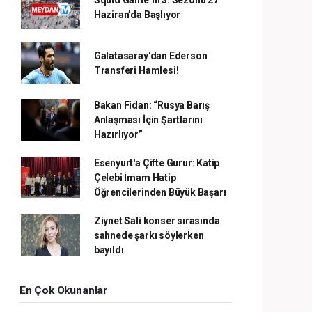
Haziran’da Başlıyor
Galatasaray'dan Ederson
Transferi Hamlesi!
Bakan Fidan: “Rusya Barış
Anlaşması İçin Şartlarını
Hazırlıyor”
Esenyurt'a Çifte Gurur: Katip
Çelebi İmam Hatip
Öğrencilerinden Büyük Başarı
Ziynet Sali konser sırasında
sahnede şarkı söylerken
bayıldı
En Çok Okunanlar