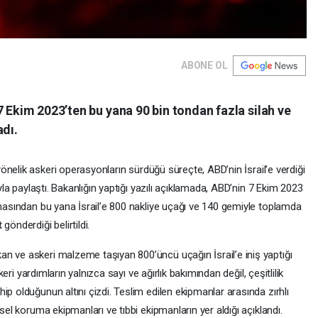
ABONE OL
7 Ekim 2023’ten bu yana 90 bin tondan fazla silah ve
adı.
yönelik askeri operasyonların sürdüğü süreçte, ABD’nin İsrail’e verdiği
uyla paylaştı. Bakanlığın yaptığı yazılı açıklamada, ABD’nin 7 Ekim 2023
amasından bu yana İsrail’e 800 nakliye uçağı ve 140 gemiyle toplamda
t
gönderdiği belirtildi.
n ve askeri malzeme taşıyan 800’üncü uçağın İsrail’e iniş yaptığı
skeri yardımların yalnızca sayı ve ağırlık bakımından değil, çeşitlilik
ip olduğunun altını çizdi. Teslim edilen ekipmanlar arasında zırhlı
isel koruma ekipmanları ve tıbbi ekipmanların yer aldığı açıklandı.