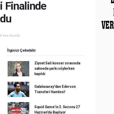
 Finalinde
ldu
+ kez okundu.
İlginizi Çekebilir
Ziynet Sali konser sırasında
sahnede şarkı söylerken
bayıldı
Galatasaray'dan Ederson
Transferi Hamlesi!
Squid Game’in 3. Sezonu 27
Haziran’da Başlıyor