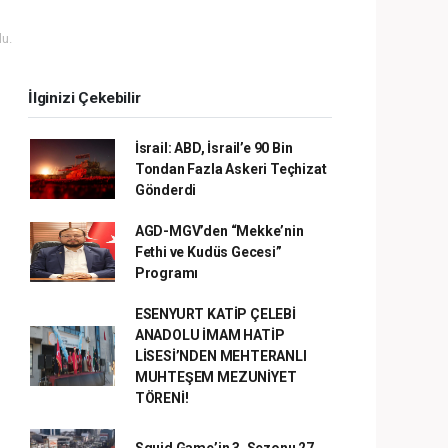
u.
İlginizi Çekebilir
İsrail: ABD, İsrail’e 90 Bin
Tondan Fazla Askeri Teçhizat
Gönderdi
AGD-MGV’den “Mekke’nin
Fethi ve Kudüs Gecesi”
Programı
ESENYURT KATİP ÇELEBİ
ANADOLU İMAM HATİP
LİSESİ’NDEN MEHTERANLI
MUHTEŞEM MEZUNİYET
TÖRENİ!
Squid Game’in 3. Sezonu 27