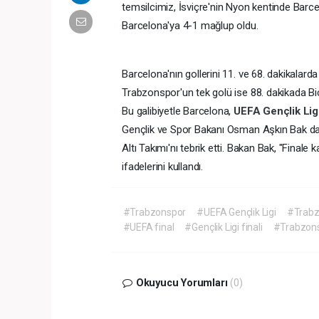
temsilcimiz, İsviçre'nin Nyon kentinde Barce
Barcelona'ya 4-1 mağlup oldu.
Barcelona'nın gollerini 11. ve 68. dakikalarda
Trabzonspor'un tek golü ise 88. dakikada Bi
Bu galibiyetle Barcelona,
UEFA Gençlik Lig
Gençlik ve Spor Bakanı Osman Aşkın Bak da 
Altı Takımı'nı tebrik etti. Bakan Bak, "Finale
ifadelerini kullandı.
#Trabzonspor
#UEFA Gençlik Ligi
#Trabz
#UEFA final
#Gençlik Ligi finali
#Trabzons
Okuyucu Yorumları
(0)