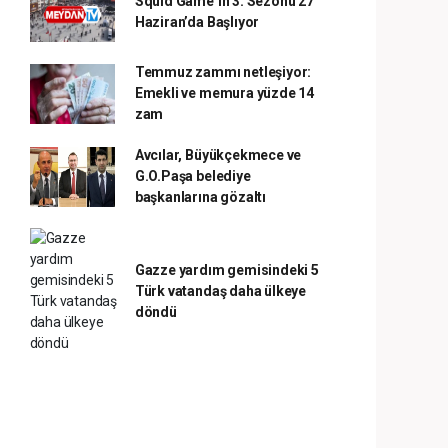
Squid Game’in 3. Sezonu 27
Haziran’da Başlıyor
Temmuz zammı netleşiyor:
Emekli ve memura yüzde 14
zam
Avcılar, Büyükçekmece ve
G.O.Paşa belediye
başkanlarına gözaltı
Gazze yardım gemisindeki 5
Türk vatandaş daha ülkeye
döndü