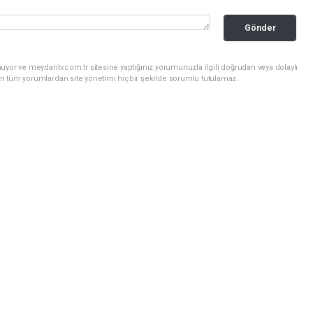
Gönder
uyor ve meydantv.com.tr sitesine yaptığınız yorumunuzla ilgili doğrudan veya dolaylı
n tüm yorumlardan site yönetimi hiçbir şekilde sorumlu tutulamaz.