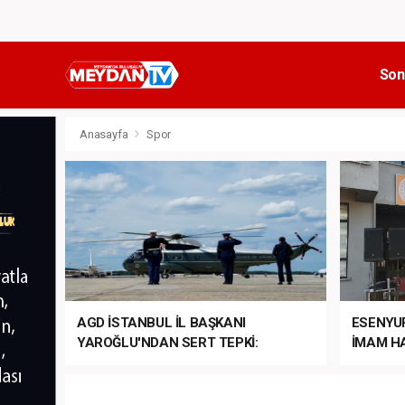
Son
Anasayfa
Spor
AGD İSTANBUL İL BAŞKANI
ESENYU
YAROĞLU'NDAN SERT TEPKİ:
İMAM HA
“NATO’NUN ÜLKEMİZDE İŞİ NE?”
MEHTER
MEZUNİY