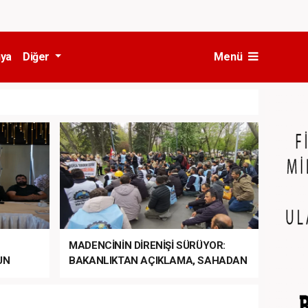
ya
Diğer
Menü
MADENCİNİN DİRENİŞİ SÜRÜYOR:
UN
BAKANLIKTAN AÇIKLAMA, SAHADAN
LA
MÜDAHALE HABERİ GELDİ!