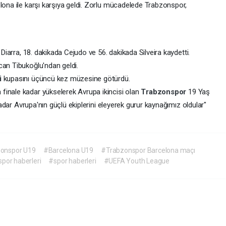
lona ile karşı karşıya geldi. Zorlu mücadelede Trabzonspor,
 Diarra, 18. dakikada Cejudo ve 56. dakikada Silveira kaydetti.
can Tibukoğlu'ndan geldi.
i
kupasını üçüncü kez müzesine götürdü.
finale kadar yükselerek Avrupa ikincisi olan
Trabzonspor
19 Yaş
 kadar Avrupa'nın güçlü ekiplerini eleyerek gurur kaynağımız oldular"
onspor U19
#Barcelona U19
#Trabzonspor Barcelona maçı
por haberleri
#spor haberleri
#UEFA Youth League