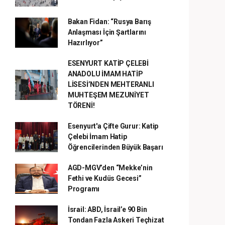
Bakan Fidan: “Rusya Barış
Anlaşması İçin Şartlarını
Hazırlıyor”
ESENYURT KATİP ÇELEBİ
ANADOLU İMAM HATİP
LİSESİ’NDEN MEHTERANLI
MUHTEŞEM MEZUNİYET
TÖRENİ!
Esenyurt'a Çifte Gurur: Katip
Çelebi İmam Hatip
Öğrencilerinden Büyük Başarı
AGD-MGV’den “Mekke’nin
Fethi ve Kudüs Gecesi”
Programı
İsrail: ABD, İsrail’e 90 Bin
Tondan Fazla Askeri Teçhizat