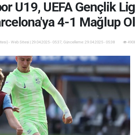
or U19, UEFA Gençlik Ligi
rcelona'ya 4-1 Mağlup O
esi) - Web Sitesi | 29.04.2025 - 05:37, Güncelleme: 29.04.2025 - 05:38
4908