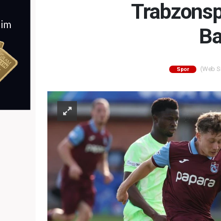
Trabzonsp
Ba
(Web Sit
Spor