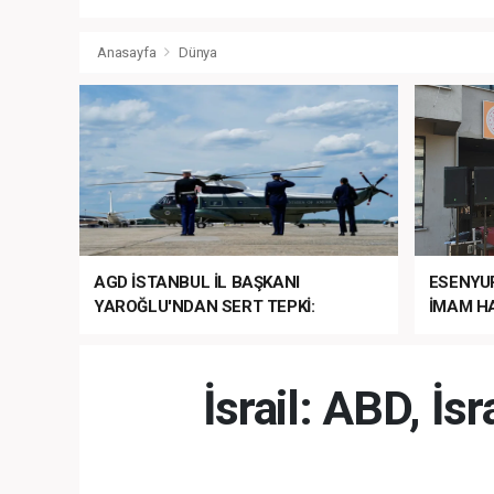
Anasayfa
Dünya
AGD İSTANBUL İL BAŞKANI
ESENYU
YAROĞLU'NDAN SERT TEPKİ:
İMAM HA
“NATO’NUN ÜLKEMİZDE İŞİ NE?”
MEHTER
MEZUNİY
İsrail: ABD, İs