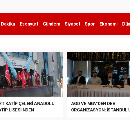
 Dakika
Esenyurt
Gündem
Siyaset
Spor
Ekonomi
Dün
RT KATİP ÇELEBİ ANADOLU
AGD VE MGV’DEN DEV
TİP LİSESİ’NDEN
ORGANİZASYON: İSTANBUL’
ANLI MUHTEŞEM
FETHİ’NİN 573. YILI COŞKUY
ET TÖRENİ!
KUTLANACAK!