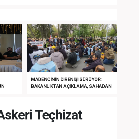
MADENCİNİN DİRENİŞİ SÜRÜYOR:
UN
BAKANLIKTAN AÇIKLAMA, SAHADAN
LA
MÜDAHALE HABERİ GELDİ!
 Askeri Teçhizat