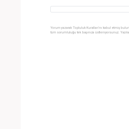
Yorum yazarak Topluluk Kuralları’nı kabul etmiş bulun
tüm sorumluluğu tek başınıza üstleniyorsunuz. Yazıla