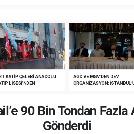
RT KATİP ÇELEBİ ANADOLU
AGD VE MGV’DEN DEV
TİP LİSESİ’NDEN
ORGANİZASYON: İSTANBUL’
ANLI MUHTEŞEM
FETHİ’NİN 573. YILI COŞKUY
ET TÖRENİ!
KUTLANACAK!
rail’e 90 Bin Tondan Fazla
Gönderdi