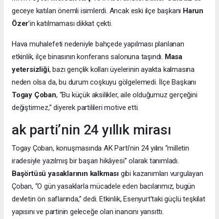
geceye katılan önemli isimlerdi. Ancak eski ilçe başkanı
Harun
Özer
’in katılmaması dikkat çekti.
Hava muhalefeti nedeniyle bahçede yapılması planlanan
etkinlik, ilçe binasının konferans salonuna taşındı.
Masa
yetersizliği
, bazı gençlik kolları üyelerinin ayakta kalmasına
neden olsa da, bu durum coşkuyu gölgelemedi. İlçe Başkanı
Togay Çoban
, “Bu küçük aksilikler, aile olduğumuz gerçeğini
değiştirmez,” diyerek partilileri motive etti.
ak parti’nin 24 yıllık mirası
Togay Çoban, konuşmasında AK Parti’nin 24 yılını “milletin
iradesiyle yazılmış bir başarı hikâyesi” olarak tanımladı.
Başörtüsü yasaklarının kalkması
gibi kazanımları vurgulayan
Çoban, “O gün yasaklarla mücadele eden bacılarımız, bugün
devletin ön saflarında,” dedi. Etkinlik, Esenyurt’taki güçlü teşkilat
yapısını ve partinin geleceğe olan inancını yansıttı.