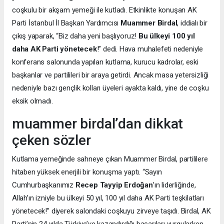
coşkulu bir akşam yemeği ile kutladı. Etkinlikte konuşan AK
Parti İstanbul İl Başkan Yardımcısı
Muammer Birdal
, iddialı bir
çıkış yaparak, “Biz daha yeni başlıyoruz!
Bu ülkeyi 100 yıl
daha AK Parti yönetecek
!” dedi. Hava muhalefeti nedeniyle
konferans salonunda yapılan kutlama, kurucu kadrolar, eski
başkanlar ve partilileri bir araya getirdi. Ancak masa yetersizliği
nedeniyle bazı gençlik kolları üyeleri ayakta kaldı, yine de coşku
eksik olmadı.
muammer birdal’dan dikkat
çeken sözler
Kutlama yemeğinde sahneye çıkan Muammer Birdal, partililere
hitaben yüksek enerjili bir konuşma yaptı. “Sayın
Cumhurbaşkanımız
Recep Tayyip Erdoğan
’ın liderliğinde,
Allah’ın izniyle bu ülkeyi 50 yıl, 100 yıl daha AK Parti teşkilatları
yönetecek!” diyerek salondaki coşkuyu zirveye taşıdı. Birdal, AK
Parti’nin 24 yılda Türkiye’ye kazandırdığı başarıları vurgularken,