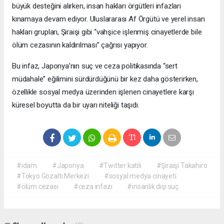
büyük desteğini alırken, insan hakları örgütleri infazları
kınamaya devam ediyor. Uluslararası Af Örgütü ve yerel insan
hakları grupları, Şiraişi gibi “vahşice işlenmiş cinayetlerde bile
ölüm cezasının kaldırılması” çağrısı yapıyor.
Bu infaz, Japonya’nın suç ve ceza politikasında “sert
müdahale” eğilimini sürdürdüğünü bir kez daha gösterirken,
özellikle sosyal medya üzerinden işlenen cinayetlere karşı
küresel boyutta da bir uyarı niteliği taşıdı.
#idam
#Japonya
#Twitter katili
#Şiraişi Takahiro
#Tokyo Gözaltı Merkezi
#sosyal medya cinayeti
#ölüm cezası
#ceza infazı
#insanlık dışı suç