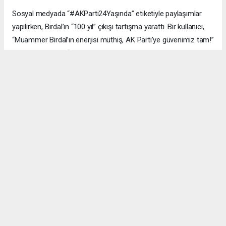
Sosyal medyada “#AKParti24Yaşında” etiketiyle paylaşımlar
yapılırken, Birdal’ın “100 yıl” çıkışı tartışma yarattı. Bir kullanıcı,
“Muammer Birdal’ın enerjisi müthiş, AK Parti’ye güvenimiz tam!”
derken, bir diğeri, “100 yıl iddialı, ama millet desteklerse neden
olmasın?” yorumunu yaptı.
#AK Parti
#Esenyurt
#Muammer Birdal
#Togay Çoban
#24. yıl kutlaması
#Recep Tayyip Erdoğan
#Necmi Kadıoğlu
#Şenay Değer
#Fethi Kaya
#başarı hikâyesi
Okuyucu Yorumları
(0)