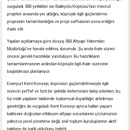
vurguladı. İBB yetkilileri ise Balıkyolu Köprüsü’nün mevcut
projeleri arasında yer aldığını, köprüyle ilgili güçlendirme
projesinin tamamlandığını ve proje safhasının sona erdiğini
ifade etti.
Yapılan açıklamaya göre dosya, İBB Altyapı Yatırımları
Müdürlüğü’ne havale edilmiş durumda. Şu anda ihale süreci
öncesi gerekli hazırlıklar yürütülüyor. Bu hazırlıkların
tamamlanmasının ardından köprüyle ilgili ihale sürecinin
başlatılması planlanıyor.
Esenyurt Kent Konseyi, köprünün güçlendirilmesiyle ilgili
sürecin şeffaf ve hızlı bir şekilde ilerlemesini talep ederken, bu
tür riskli yapıların takibinde toplumsal duyarlılığın artırılması
gerektiğini de vurguladı. Kent Konseyi ayrıca halkın yaşam
kalitesini doğrudan etkileyen altyapı sorunlarının çözümünün
yalnızca yerel yönetime değil, sivil toplum kuruluşlarının aktif
takibine de bağlı olduğunu belirtti.