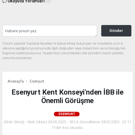
Okuyucu Yorumları
(0)
Gönder
Yorum yazarak Topluluk Kuralları’nı kabul etmiş bulunuyor ve meydantv.com.tr
sitesine yaptığınız yorumunuzla ilgili doğrudan veya dolaylı tüm sorumluluğu tek
başınıza üstleniyorsunuz. Yazılan tüm yorumlardan site yönetimi hiçbir şekilde
sorumlu tutulamaz.
Anasayfa
Esenyurt
Esenyurt Kent Konseyi'nden İBB ile
Önemli Görüşme
ESENYURT
(Web Sitesi) - Web Sitesi | 28.05.2025 - 18:24, Güncelleme: 28.05.2025 - 22:11
7143+ kez okundu.