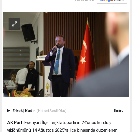
Erkek
|
Kadın
(Haberi Sesli Oku)
AK Parti
Esenyurt İlçe Teşkilatı, partinin 24’üncü kuruluş
yıldönümünü 14 Ağustos 2025’te ilçe binasında düzenlenen