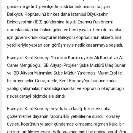
gündeme getirdiği ve ilçede ciddi bir risk unsuru taşıyan
Balıkyolu Köprüsü’nü bir kez daha İstanbul Büyükşehir
Belediyesi’nin (İBB) gündemine taşıdı. Esenyurt’un önemli
sorunlarından biri haline gelen ve hem yayalar hem de araçlar
için güvenlik riski oluşturan Balıkyolu Köprüsü’nün akıbeti, İBB
yetkilileriyle yapılan son görüşmeyle netlik kazanmaya başladı.
Esenyurt Kent Konseyi Yürütme Kurulu üyeleri Ali Korkut ve Ali
Caner Mengüoğul, İBB Altyapı Projeler Şube Müdürü Ulaş Sunar
ve İBB Altyapı Yatırımları Şube Müdür Yardımcısı Murat Erol ile
bir araya geldi. Görüşmede, Kent Konseyi'nin bugüne kadar
yaptığı çalışmalar, hazırladığı raporlar ve köprünün oluşturduğu
riskler detaylı biçimde ele alındı.
Esenyurt Kent Konseyi heyeti, hazırladığı teknik ve saha
gözlemlerine dayanan raporu İBB yetkililerine sundu. Konsey
üyeleri, köprünün yıllardır gündemde olmasına rağmen kalıcı bir
çözüm üretilmemesinin halk arasında ciddi bir endişe yarattığını