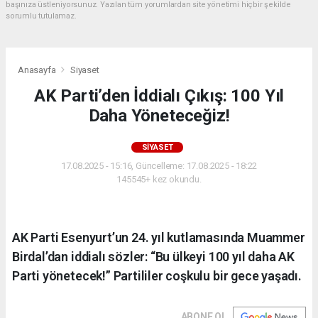
başınıza üstleniyorsunuz. Yazılan tüm yorumlardan site yönetimi hiçbir şekilde
sorumlu tutulamaz.
Anasayfa
Siyaset
AK Parti’den İddialı Çıkış: 100 Yıl
Daha Yöneteceğiz!
SIYASET
17.08.2025 - 15:16, Güncelleme: 17.08.2025 - 18:22
145545+ kez okundu.
AK Parti Esenyurt’un 24. yıl kutlamasında Muammer
Birdal’dan iddialı sözler: “Bu ülkeyi 100 yıl daha AK
Parti yönetecek!” Partililer coşkulu bir gece yaşadı.
ABONE OL