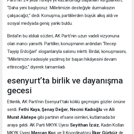
“Daha yeni başlıyoruz. Milletimizin desteğiyle durmaksızın
çalışacağız,” dedi. Konuşma, partililerden büyük alkış aldı ve
sosyal medyada geniş yankı buldu.
Birdal’ın bu iddialı sözleri, AK Parti’nin uzun vadeli vizyonuna
olan inancı yansıttı. Partililer, konuşmanın ardından “Recep
Tayyip Erdoğan” sloganlarıyla salonu inletti. Birdal, konuşmasını,
“Milletimizin iradesiyle yazılmış bir başarı hikâyesini devam
ettireceğiz,” diyerek tamamladı.
esenyurt’ta birlik ve dayanışma
gecesi
Etkinlik, AK Parti’nin Esenyurt’taki köklü geçmişini gözler önüne
serdi.
Fethi Kaya
,
Şenay Değer
,
Necmi Kadıoğlu
ve
Ali
Murat Alatepe
gibi partinin efsane isimleri, kutlamada bir
araya geldi. AK Parti MKYK Üyesi
Seyithan İzsiz
, Kadın Kolları
MKYK Üyesi
Mercan Koç
ve İl Koordinatörü
İlker Gürbüz
de