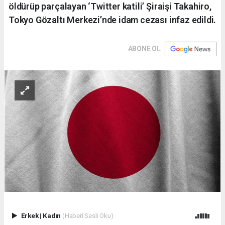
öldürüp parçalayan ‘Twitter katili’ Şiraişi Takahiro,
Tokyo Gözaltı Merkezi’nde idam cezası infaz edildi.
ABONE OL
Erkek
|
Kadın
(Haberi Sesli Oku)