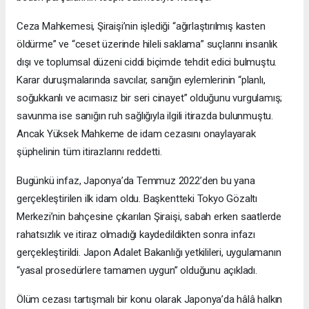
Ceza Mahkemesi, Şiraişi’nin işlediği “ağırlaştırılmış kasten
öldürme” ve “ceset üzerinde hileli saklama” suçlarını insanlık
dışı ve toplumsal düzeni ciddi biçimde tehdit edici bulmuştu.
Karar duruşmalarında savcılar, sanığın eylemlerinin “planlı,
soğukkanlı ve acımasız bir seri cinayet” olduğunu vurgulamış;
savunma ise sanığın ruh sağlığıyla ilgili itirazda bulunmuştu.
Ancak Yüksek Mahkeme de idam cezasını onaylayarak
şüphelinin tüm itirazlarını reddetti.
Bugünkü infaz, Japonya’da Temmuz 2022’den bu yana
gerçekleştirilen ilk idam oldu. Başkentteki Tokyo Gözaltı
Merkezi’nin bahçesine çıkarılan Şiraişi, sabah erken saatlerde
rahatsızlık ve itiraz olmadığı kaydedildikten sonra infazı
gerçekleştirildi. Japon Adalet Bakanlığı yetkilileri, uygulamanın
“yasal prosedürlere tamamen uygun” olduğunu açıkladı.
Ölüm cezası tartışmalı bir konu olarak Japonya’da hâlâ halkın