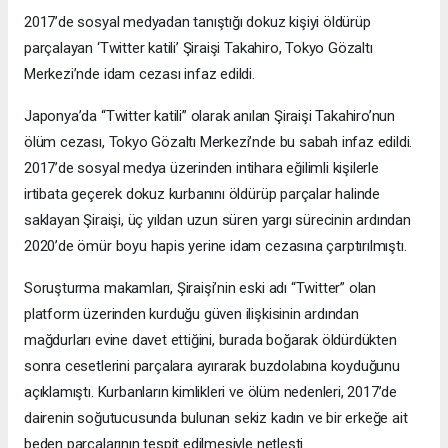
2017’de sosyal medyadan tanıştığı dokuz kişiyi öldürüp
parçalayan ‘Twitter katili’ Şiraişi Takahiro, Tokyo Gözaltı
Merkezi’nde idam cezası infaz edildi.
Japonya’da “Twitter katili” olarak anılan Şiraişi Takahiro’nun
ölüm cezası, Tokyo Gözaltı Merkezi’nde bu sabah infaz edildi.
2017’de sosyal medya üzerinden intihara eğilimli kişilerle
irtibata geçerek dokuz kurbanını öldürüp parçalar halinde
saklayan Şiraişi, üç yıldan uzun süren yargı sürecinin ardından
2020’de ömür boyu hapis yerine idam cezasına çarptırılmıştı.
Soruşturma makamları, Şiraişi’nin eski adı “Twitter” olan
platform üzerinden kurduğu güven ilişkisinin ardından
mağdurları evine davet ettiğini, burada boğarak öldürdükten
sonra cesetlerini parçalara ayırarak buzdolabına koyduğunu
açıklamıştı. Kurbanların kimlikleri ve ölüm nedenleri, 2017’de
dairenin soğutucusunda bulunan sekiz kadın ve bir erkeğe ait
beden parçalarının tespit edilmesiyle netleşti.