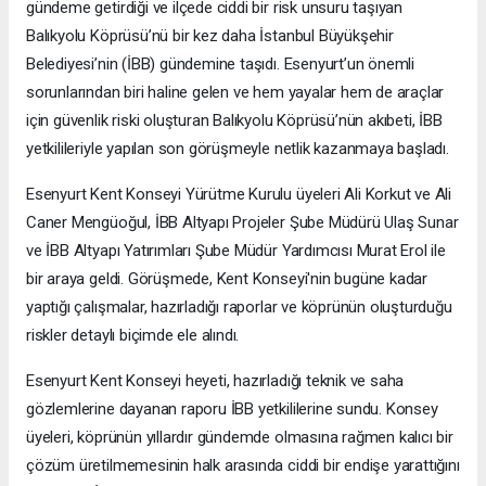
gündeme getirdiği ve ilçede ciddi bir risk unsuru taşıyan
Balıkyolu Köprüsü’nü bir kez daha İstanbul Büyükşehir
Belediyesi’nin (İBB) gündemine taşıdı. Esenyurt’un önemli
sorunlarından biri haline gelen ve hem yayalar hem de araçlar
için güvenlik riski oluşturan Balıkyolu Köprüsü’nün akıbeti, İBB
yetkilileriyle yapılan son görüşmeyle netlik kazanmaya başladı.
Esenyurt Kent Konseyi Yürütme Kurulu üyeleri Ali Korkut ve Ali
Caner Mengüoğul, İBB Altyapı Projeler Şube Müdürü Ulaş Sunar
ve İBB Altyapı Yatırımları Şube Müdür Yardımcısı Murat Erol ile
bir araya geldi. Görüşmede, Kent Konseyi'nin bugüne kadar
yaptığı çalışmalar, hazırladığı raporlar ve köprünün oluşturduğu
riskler detaylı biçimde ele alındı.
Esenyurt Kent Konseyi heyeti, hazırladığı teknik ve saha
gözlemlerine dayanan raporu İBB yetkililerine sundu. Konsey
üyeleri, köprünün yıllardır gündemde olmasına rağmen kalıcı bir
çözüm üretilmemesinin halk arasında ciddi bir endişe yarattığını