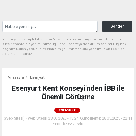
Gönder
Yorum yazarak Topluluk Kuralları’nı kabul etmiş bulunuyor ve meydantv.com.tr
sitesine yaptığınız yorumunuzla ilgili doğrudan veya dolaylı tüm sorumluluğu tek
başınıza üstleniyorsunuz. Yazılan tüm yorumlardan site yönetimi hiçbir şekilde
sorumlu tutulamaz.
Anasayfa
Esenyurt
Esenyurt Kent Konseyi'nden İBB ile
Önemli Görüşme
ESENYURT
(Web Sitesi) - Web Sitesi | 28.05.2025 - 18:24, Güncelleme: 28.05.2025 - 22:11
7113+ kez okundu.