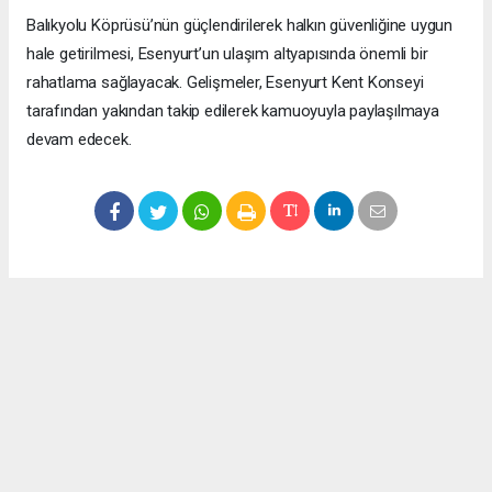
Balıkyolu Köprüsü’nün güçlendirilerek halkın güvenliğine uygun
hale getirilmesi, Esenyurt’un ulaşım altyapısında önemli bir
rahatlama sağlayacak. Gelişmeler, Esenyurt Kent Konseyi
tarafından yakından takip edilerek kamuoyuyla paylaşılmaya
devam edecek.
Okuyucu Yorumları
(0)
Gönder
Yorum yazarak Topluluk Kuralları’nı kabul etmiş bulunuyor ve meydantv.com.tr
sitesine yaptığınız yorumunuzla ilgili doğrudan veya dolaylı tüm sorumluluğu tek
başınıza üstleniyorsunuz. Yazılan tüm yorumlardan site yönetimi hiçbir şekilde