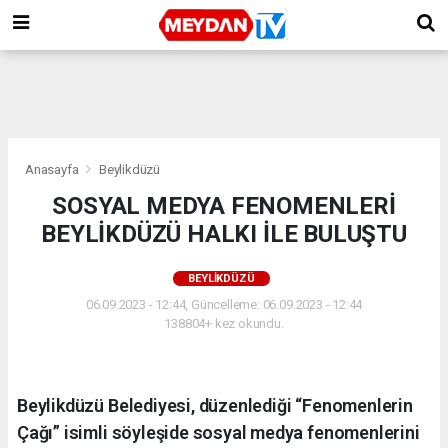
Anasayfa
Beylikdüzü
SOSYAL MEDYA FENOMENLERİ
BEYLİKDÜZÜ HALKI İLE BULUŞTU
BEYLIKDÜZÜ
06.09.2023 - 12:44, Güncelleme: 06.09.2023 - 12:44
138804+ kez okundu.
Beylikdüzü Belediyesi, düzenlediği “Fenomenlerin
Çağı” isimli söyleşide sosyal medya fenomenlerini