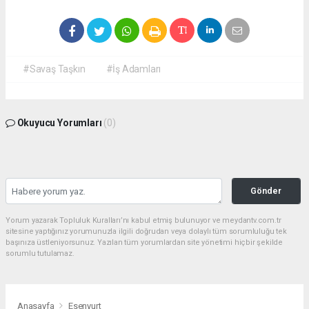
#Savaş Taşkın
#İş Adamları
Okuyucu Yorumları
(0)
Gönder
Yorum yazarak Topluluk Kuralları’nı kabul etmiş bulunuyor ve meydantv.com.tr
sitesine yaptığınız yorumunuzla ilgili doğrudan veya dolaylı tüm sorumluluğu tek
başınıza üstleniyorsunuz. Yazılan tüm yorumlardan site yönetimi hiçbir şekilde
sorumlu tutulamaz.
Anasayfa
Esenyurt