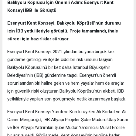
Balıkyolu Köprüsü İçin Önemli Adım: Esenyurt Kent
Konseyi İBB ile Görüştü
Esenyurt Kent Konseyi, Balıkyolu Köprüsü'nün durumu
için İBB yetkilileriyle görüştü. Proje tamamlandı, ihale
süreci için hazırlıklar sürüyor.
Esenyurt Kent Konseyi, 2021 yılından bu yana birçok kez
gündeme getirdiği ve ilçede ciddi bir risk unsuru taşıyan
Balıkyolu Köprüsü’nü bir kez daha İstanbul Büyükşehir
Belediyesi’nin (İBB) gündemine taşıdı. Esenyurt’un önemli
sorunlarından biri haline gelen ve hem yayalar hem de araçlar
için güvenlik riski oluşturan Balıkyolu Köprüsü’nün akıbeti, İBB
yetkilileriyle yapılan son görüşmeyle netlik kazanmaya başladı.
Esenyurt Kent Konseyi Yürütme Kurulu üyeleri Ali Korkut ve Ali
Caner Mengüoğul, İBB Altyapı Projeler Şube Müdürü Ulaş Sunar
ve İBB Altyapı Yatırımları Şube Müdür Yardımcısı Murat Erol ile
bir araya geldi. Görüşmede, Kent Konseyi'nin bugüne kadar