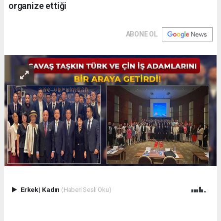
organize ettiği
ABONE OL
Erkek
|
Kadın
(Haberi Sesli Oku)