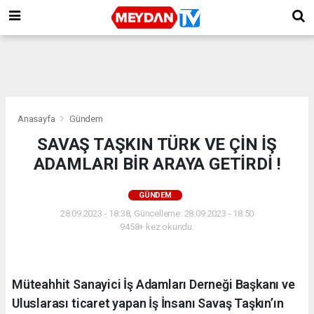
Anasayfa
Gündem
SAVAŞ TAŞKIN TÜRK VE ÇİN İŞ
ADAMLARI BİR ARAYA GETİRDİ !
GÜNDEM
28.09.2023 - 18:38, Güncelleme: 28.09.2023 - 18:50
9458+ kez okundu.
Müteahhit Sanayici İş Adamları Derneği Başkanı ve
Uluslarası ticaret yapan İş İnsanı Savaş Taşkın’ın