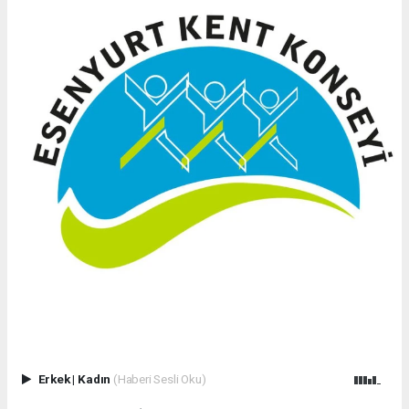
Erkek
|
Kadın
(Haberi Sesli Oku)