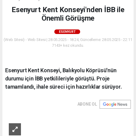
Esenyurt Kent Konseyi'nden İBB ile
Önemli Görüşme
ESENYURT
(Web Sitesi) - Web Sitesi | 28.05.2025 - 18:24, Güncelleme: 28.05.2025 - 22:11
7143+ kez okundu.
Esenyurt Kent Konseyi, Balıkyolu Köprüsü'nün
durumu için İBB yetkilileriyle görüştü. Proje
tamamlandı, ihale süreci için hazırlıklar sürüyor.
ABONE OL