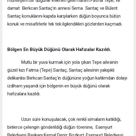
muhteşem bir düğünle evlenen gelin hanım Fatma Tepe, ve
damat Berkcan Sarıtaç'ın annesi Sema Sarıtaç ve Bülent
Sarıtaç konuklarını kapıda karşılarken düğün boyunca bütün
konuk ve misafirlerle tek tek ilgilendikleri gözlerden kaçmadı.
Bölgen En Büyük Düğünü Olarak Hafızalar Kazıldı.
Mutlu bir yuva kurmak için yola çıkan Tepe ailesinin
güzel kızı Fatma (Tepe) Sarıtaç, Sarıtaç ailesinin yakışıklı
delikanlısı Berkcan Sarıtaç'ın düğününe yoğun katılımdan dolayı
izdiham yaşandı için bölgenin en büyük düğünü olarak
hafızalara kazıldı.
Uzun süre konuşulacak, çok renkli simaların katıldığı,
binlerce çelengin gönderildiği düğün törenine, Esenyurt
Belediyesi Başkanı Kemal Deniz Bozkurt, Esenyurt Belediyesi