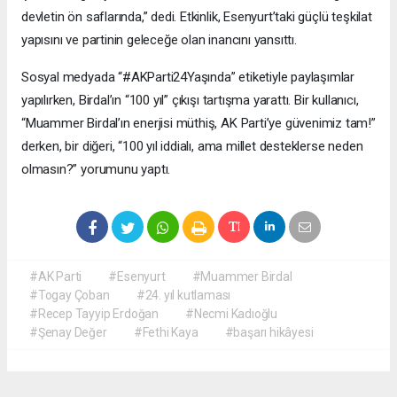
devletin ön saflarında,” dedi. Etkinlik, Esenyurt’taki güçlü teşkilat
yapısını ve partinin geleceğe olan inancını yansıttı.
Sosyal medyada “#AKParti24Yaşında” etiketiyle paylaşımlar
yapılırken, Birdal’ın “100 yıl” çıkışı tartışma yarattı. Bir kullanıcı,
“Muammer Birdal’ın enerjisi müthiş, AK Parti’ye güvenimiz tam!”
derken, bir diğeri, “100 yıl iddialı, ama millet desteklerse neden
olmasın?” yorumunu yaptı.
#AK Parti
#Esenyurt
#Muammer Birdal
#Togay Çoban
#24. yıl kutlaması
#Recep Tayyip Erdoğan
#Necmi Kadıoğlu
#Şenay Değer
#Fethi Kaya
#başarı hikâyesi