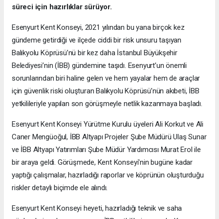
süreci için hazırlıklar sürüyor.
Esenyurt Kent Konseyi, 2021 yılından bu yana birçok kez
gündeme getirdiği ve ilçede ciddi bir risk unsuru taşıyan
Balıkyolu Köprüsü’nü bir kez daha İstanbul Büyükşehir
Belediyesi’nin (İBB) gündemine taşıdı. Esenyurt’un önemli
sorunlarından biri haline gelen ve hem yayalar hem de araçlar
için güvenlik riski oluşturan Balıkyolu Köprüsü’nün akıbeti, İBB
yetkilileriyle yapılan son görüşmeyle netlik kazanmaya başladı.
Esenyurt Kent Konseyi Yürütme Kurulu üyeleri Ali Korkut ve Ali
Caner Mengüoğul, İBB Altyapı Projeler Şube Müdürü Ulaş Sunar
ve İBB Altyapı Yatırımları Şube Müdür Yardımcısı Murat Erol ile
bir araya geldi. Görüşmede, Kent Konseyi'nin bugüne kadar
yaptığı çalışmalar, hazırladığı raporlar ve köprünün oluşturduğu
riskler detaylı biçimde ele alındı.
Esenyurt Kent Konseyi heyeti, hazırladığı teknik ve saha