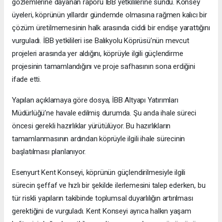
gözlemlerine dayanan raporu İBB yetkililerine sundu. Konsey
üyeleri, köprünün yıllardır gündemde olmasına rağmen kalıcı bir
çözüm üretilmemesinin halk arasında ciddi bir endişe yarattığını
vurguladı. İBB yetkilileri ise Balıkyolu Köprüsü’nün mevcut
projeleri arasında yer aldığını, köprüyle ilgili güçlendirme
projesinin tamamlandığını ve proje safhasının sona erdiğini
ifade etti.
Yapılan açıklamaya göre dosya, İBB Altyapı Yatırımları
Müdürlüğü’ne havale edilmiş durumda. Şu anda ihale süreci
öncesi gerekli hazırlıklar yürütülüyor. Bu hazırlıkların
tamamlanmasının ardından köprüyle ilgili ihale sürecinin
başlatılması planlanıyor.
Esenyurt Kent Konseyi, köprünün güçlendirilmesiyle ilgili
sürecin şeffaf ve hızlı bir şekilde ilerlemesini talep ederken, bu
tür riskli yapıların takibinde toplumsal duyarlılığın artırılması
gerektiğini de vurguladı. Kent Konseyi ayrıca halkın yaşam