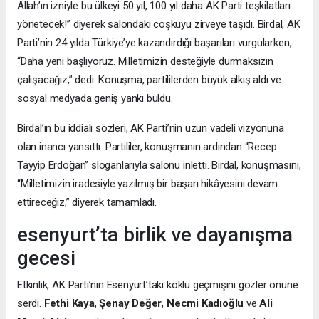
Allah’ın izniyle bu ülkeyi 50 yıl, 100 yıl daha AK Parti teşkilatları
yönetecek!” diyerek salondaki coşkuyu zirveye taşıdı. Birdal, AK
Parti’nin 24 yılda Türkiye’ye kazandırdığı başarıları vurgularken,
“Daha yeni başlıyoruz. Milletimizin desteğiyle durmaksızın
çalışacağız,” dedi. Konuşma, partililerden büyük alkış aldı ve
sosyal medyada geniş yankı buldu.
Birdal’ın bu iddialı sözleri, AK Parti’nin uzun vadeli vizyonuna
olan inancı yansıttı. Partililer, konuşmanın ardından “Recep
Tayyip Erdoğan” sloganlarıyla salonu inletti. Birdal, konuşmasını,
“Milletimizin iradesiyle yazılmış bir başarı hikâyesini devam
ettireceğiz,” diyerek tamamladı.
esenyurt’ta birlik ve dayanışma
gecesi
Etkinlik, AK Parti’nin Esenyurt’taki köklü geçmişini gözler önüne
serdi.
Fethi Kaya
,
Şenay Değer
,
Necmi Kadıoğlu
ve
Ali