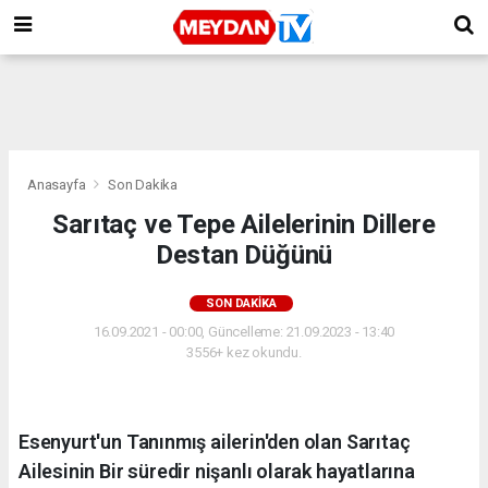
Anasayfa
Son Dakika
Sarıtaç ve Tepe Ailelerinin Dillere
Destan Düğünü
SON DAKIKA
16.09.2021 - 00:00, Güncelleme: 21.09.2023 - 13:40
3556+ kez okundu.
Esenyurt'un Tanınmış ailerin'den olan Sarıtaç
Ailesinin Bir süredir nişanlı olarak hayatlarına