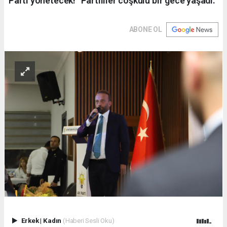
Parti yönetecek!” Partililer coşkulu bir gece yaşadı.
ABONE OL
Erkek
|
Kadın
(Haberi Sesli Oku)