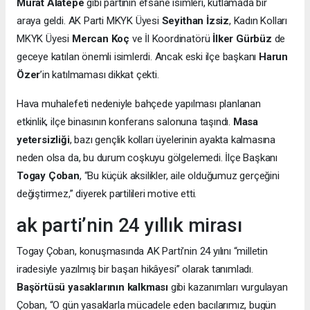
Murat Alatepe
gibi partinin efsane isimleri, kutlamada bir
araya geldi. AK Parti MKYK Üyesi
Seyithan İzsiz
, Kadın Kolları
MKYK Üyesi
Mercan Koç
ve İl Koordinatörü
İlker Gürbüz
de
geceye katılan önemli isimlerdi. Ancak eski ilçe başkanı
Harun
Özer
’in katılmaması dikkat çekti.
Hava muhalefeti nedeniyle bahçede yapılması planlanan
etkinlik, ilçe binasının konferans salonuna taşındı.
Masa
yetersizliği
, bazı gençlik kolları üyelerinin ayakta kalmasına
neden olsa da, bu durum coşkuyu gölgelemedi. İlçe Başkanı
Togay Çoban
, “Bu küçük aksilikler, aile olduğumuz gerçeğini
değiştirmez,” diyerek partilileri motive etti.
ak parti’nin 24 yıllık mirası
Togay Çoban, konuşmasında AK Parti’nin 24 yılını “milletin
iradesiyle yazılmış bir başarı hikâyesi” olarak tanımladı.
Başörtüsü yasaklarının kalkması
gibi kazanımları vurgulayan
Çoban, “O gün yasaklarla mücadele eden bacılarımız, bugün