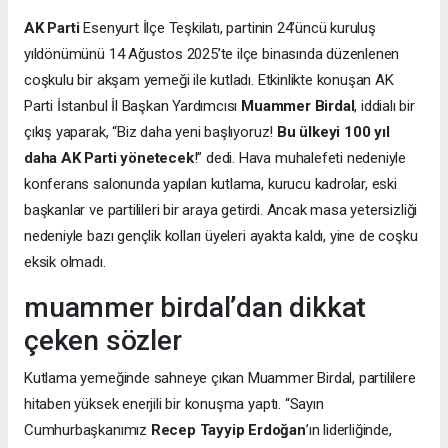
AK Parti
Esenyurt İlçe Teşkilatı, partinin 24’üncü kuruluş
yıldönümünü 14 Ağustos 2025’te ilçe binasında düzenlenen
coşkulu bir akşam yemeği ile kutladı. Etkinlikte konuşan AK
Parti İstanbul İl Başkan Yardımcısı
Muammer Birdal
, iddialı bir
çıkış yaparak, “Biz daha yeni başlıyoruz!
Bu ülkeyi 100 yıl
daha AK Parti yönetecek
!” dedi. Hava muhalefeti nedeniyle
konferans salonunda yapılan kutlama, kurucu kadrolar, eski
başkanlar ve partilileri bir araya getirdi. Ancak masa yetersizliği
nedeniyle bazı gençlik kolları üyeleri ayakta kaldı, yine de coşku
eksik olmadı.
muammer birdal’dan dikkat
çeken sözler
Kutlama yemeğinde sahneye çıkan Muammer Birdal, partililere
hitaben yüksek enerjili bir konuşma yaptı. “Sayın
Cumhurbaşkanımız
Recep Tayyip Erdoğan
’ın liderliğinde,