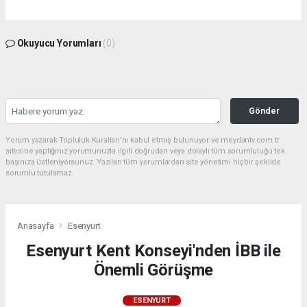
Okuyucu Yorumları
(0)
Gönder
Yorum yazarak Topluluk Kuralları’nı kabul etmiş bulunuyor ve meydantv.com.tr
sitesine yaptığınız yorumunuzla ilgili doğrudan veya dolaylı tüm sorumluluğu tek
başınıza üstleniyorsunuz. Yazılan tüm yorumlardan site yönetimi hiçbir şekilde
sorumlu tutulamaz.
Anasayfa
Esenyurt
Esenyurt Kent Konseyi'nden İBB ile
Önemli Görüşme
ESENYURT