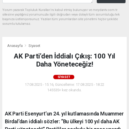
Yorum yazarak Topluluk Kuralları’nı kabul etmiş bulunuyor ve meydantv.com.tr
sitesine yaptığınız yorumunuzla ilgili doğrudan veya dolaylı tüm sorumluluğu tek
başınıza üstleniyorsunuz. Yazılan tüm yorumlardan site yönetimi hiçbir şekilde
sorumlu tutulamaz.
Anasayfa
Siyaset
AK Parti’den İddialı Çıkış: 100 Yıl
Daha Yöneteceğiz!
SIYASET
17.08.2025 - 15:16, Güncelleme: 17.08.2025 - 18:22
145535+ kez okundu.
AK Parti Esenyurt’un 24. yıl kutlamasında Muammer
Birdal’dan iddialı sözler: “Bu ülkeyi 100 yıl daha AK