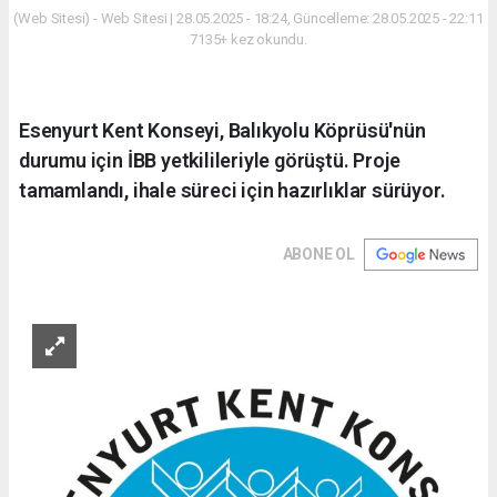
(Web Sitesi) - Web Sitesi | 28.05.2025 - 18:24, Güncelleme: 28.05.2025 - 22:11
7135+ kez okundu.
Esenyurt Kent Konseyi, Balıkyolu Köprüsü'nün
durumu için İBB yetkilileriyle görüştü. Proje
tamamlandı, ihale süreci için hazırlıklar sürüyor.
ABONE OL