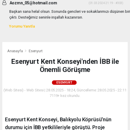
Aozmn_05@hotmail.com
(01.03.2024 21:19 - #303)
Başkan sana helal olsun. Sonunda gencleri ve sokaklarımızı düşünen bir
çıktı. Desteğimiz seninle inşallah kazanırsın.
Yorumu Yanıtla
Anasayfa
Esenyurt
Esenyurt Kent Konseyi'nden İBB ile
Önemli Görüşme
ESENYURT
(Web Sitesi) - Web Sitesi | 28.05.2025 - 18:24, Güncelleme: 28.05.2025 - 22:11
7119+ kez okundu.
Esenyurt Kent Konseyi, Balıkyolu Köprüsü'nün
durumu için İBB yetkilileriyle görüştü. Proje