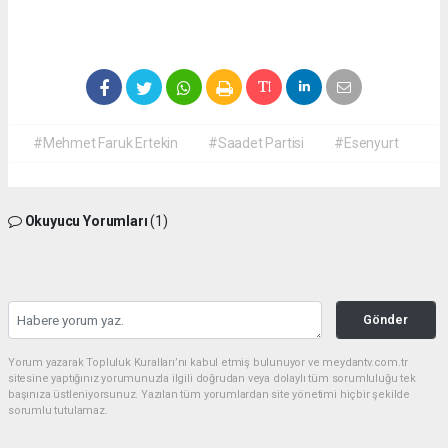
#Mehmet Faruk Ertekin
#Saadet Partisi
#Esenyurt
Okuyucu Yorumları
(1)
Gönder
Yorum yazarak Topluluk Kuralları’nı kabul etmiş bulunuyor ve meydantv.com.tr
sitesine yaptığınız yorumunuzla ilgili doğrudan veya dolaylı tüm sorumluluğu tek
başınıza üstleniyorsunuz. Yazılan tüm yorumlardan site yönetimi hiçbir şekilde
sorumlu tutulamaz.