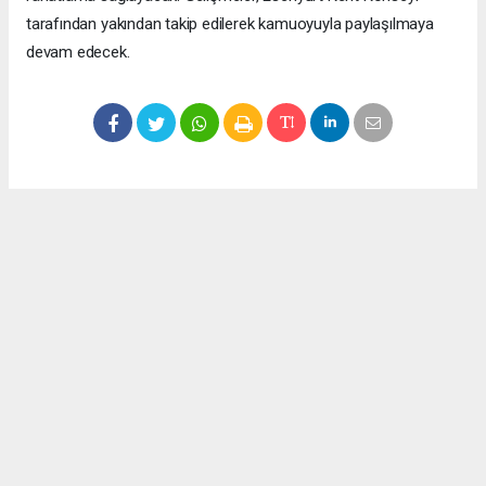
tarafından yakından takip edilerek kamuoyuyla paylaşılmaya
devam edecek.
Okuyucu Yorumları
(0)
Gönder
Yorum yazarak Topluluk Kuralları’nı kabul etmiş bulunuyor ve meydantv.com.tr
sitesine yaptığınız yorumunuzla ilgili doğrudan veya dolaylı tüm sorumluluğu tek
başınıza üstleniyorsunuz. Yazılan tüm yorumlardan site yönetimi hiçbir şekilde
sorumlu tutulamaz.