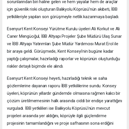
sorunlarından biri haline gelen ve hem yayalar hem de araçlar
için güvenlik riski oluşturan Balıkyolu Köprüsü’nün akıbeti, İBB
yetkilileriyle yapılan son görüşmeyle netlik kazanmaya başladı.
Esenyurt Kent Konseyi Yürütme Kurulu üyeleri Ali Korkut ve Ali
Caner Mengüoğul, İBB Altyapı Projeler Şube Müdürü Ulaş Sunar
ve İBB Altyapı Yatırımları Şube Müdür Yardımcısı Murat Erol ile
bir araya geldi. Görüşmede, Kent Konseyi'nin bugüne kadar
yaptığı çalışmalar, hazırladığı raporlar ve köprünün oluşturduğu
riskler detaylı biçimde ele alındı.
Esenyurt Kent Konseyi heyeti, hazırladığı teknik ve saha
gözlemlerine dayanan raporu İBB yetkililerine sundu. Konsey
üyeleri, köprünün yıllardır gündemde olmasına rağmen kalıcı bir
çözüm üretilmemesinin halk arasında ciddi bir endişe yarattığını
vurguladı. İBB yetkilileri ise Balıkyolu Köprüsü’nün mevcut
projeleri arasında yer aldığını, köprüyle ilgili güçlendirme
projesinin tamamlandığını ve proje safhasının sona erdiğini