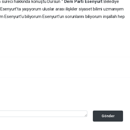
m süreci hakkında konuştu Dursun “
Dem Parti
Esenyurt
Belediye
senyurt’ta yaşıyorum uluslar arası ilişkiler siyaset bilimi uzmanıyım
ldım Esenyurt’u biliyorum Esenyurt’un sorunlarını biliyorum inşallah hep
Gönder