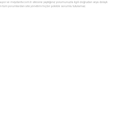
uyor ve meydantv.com.tr sitesine yaptığınız yorumunuzla ilgili doğrudan veya dolaylı
n tüm yorumlardan site yönetimi hiçbir şekilde sorumlu tutulamaz.