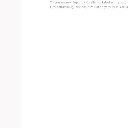
Yorum yazarak Topluluk Kuralları’nı kabul etmiş bulun
tüm sorumluluğu tek başınıza üstleniyorsunuz. Yazıla