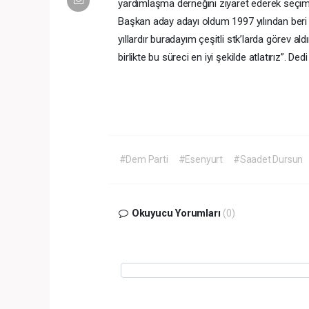
yardımlaşma derneğini ziyaret ederek seçi
Başkan aday adayı oldum 1997 yılından beri E
yıllardır buradayım çeşitli stk’larda görev a
birlikte bu süreci en iyi şekilde atlatırız”. Dedi
#Dem Parti
#Esenyurt
#Saadet Dursun
Okuyucu Yorumları
(0)