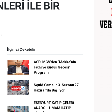
ERİ İLE BİR
u.
İlginizi Çekebilir
AGD-MGV’den “Mekke’nin
Fethi ve Kudüs Gecesi”
Programı
Squid Game’in 3. Sezonu 27
Haziran’da Başlıyor
ESENYURT KATİP ÇELEBİ
ANADOLU İMAM HATİP