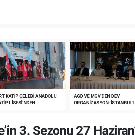
RT KATİP ÇELEBİ ANADOLU
AGD VE MGV’DEN DEV
TİP LİSESİ’NDEN
ORGANİZASYON: İSTANBUL’
ANLI MUHTEŞEM
FETHİ’NİN 573. YILI COŞKUY
ET TÖRENİ!
KUTLANACAK!
’in 3. Sezonu 27 Haziran’