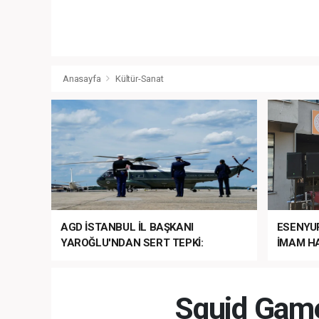
Anasayfa
Kültür-Sanat
AGD İSTANBUL İL BAŞKANI
ESENYU
YAROĞLU'NDAN SERT TEPKİ:
İMAM HA
“NATO’NUN ÜLKEMİZDE İŞİ NE?”
MEHTER
MEZUNİY
Squid Game