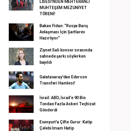
LİSESİ’NDEN MEHTERANLI
MUHTEŞEM MEZUNİYET
TÖRENİ!
Bakan Fidan: “Rusya Barış
Anlaşması İçin Şartlarını
Hazırlıyor”
Ziynet Sali konser sırasında
sahnede şarkı söylerken
bayıldı
Galatasaray'dan Ederson
Transferi Hamlesi!
İsrail: ABD, İsrail’e 90 Bin
Tondan Fazla Askeri Teçhizat
Gönderdi
Esenyurt'a Çifte Gurur: Katip
Çelebi İmam Hatip