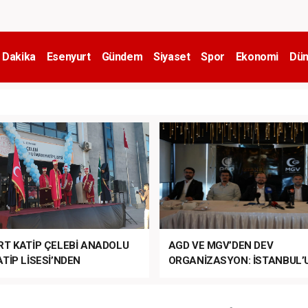
 Dakika
Esenyurt
Gündem
Siyaset
Spor
Ekonomi
Dün
RT KATİP ÇELEBİ ANADOLU
AGD VE MGV’DEN DEV
TİP LİSESİ’NDEN
ORGANİZASYON: İSTANBUL’
ANLI MUHTEŞEM
FETHİ’NİN 573. YILI COŞKUY
ET TÖRENİ!
KUTLANACAK!