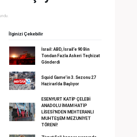
undu.
İlginizi Çekebilir
İsrail: ABD, İsrail’e 90 Bin
Tondan Fazla Askeri Teçhizat
Gönderdi
Squid Game’in 3. Sezonu 27
Haziran’da Başlıyor
ESENYURT KATİP ÇELEBİ
ANADOLU İMAM HATİP
LİSESİ’NDEN MEHTERANLI
MUHTEŞEM MEZUNİYET
TÖRENİ!