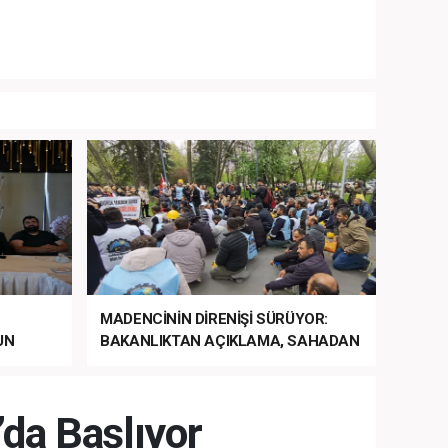
MADENCİNİN DİRENİŞİ SÜRÜYOR:
UN
BAKANLIKTAN AÇIKLAMA, SAHADAN
LA
MÜDAHALE HABERİ GELDİ!
da Başlıyor