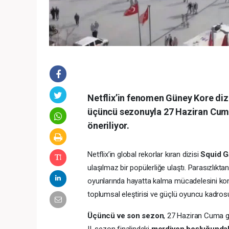
Netflix’in fenomen Güney Kore diz
üçüncü sezonuyla 27 Haziran Cuma gü
öneriliyor.
Netflix’in global rekorlar kıran dizisi
Squid 
ulaşılmaz bir popülerliğe ulaştı. Parasızlık
oyunlarında hayatta kalma mücadelesini konu a
toplumsal eleştirisi ve güçlü oyuncu kadrosuyl
Üçüncü ve son sezon
, 27 Haziran Cuma g
II. sezon finalindeki
merdiven boşluğundaki