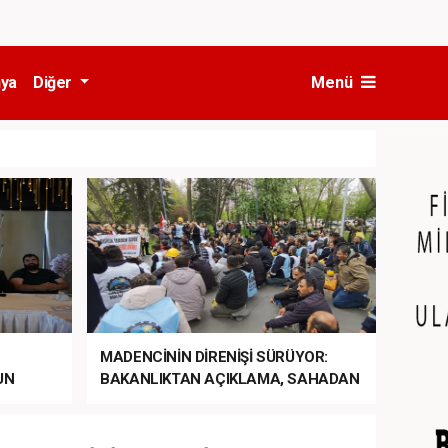
ya
Diğer
Menü
MADENCİNİN DİRENİŞİ SÜRÜYOR:
UN
BAKANLIKTAN AÇIKLAMA, SAHADAN
LA
MÜDAHALE HABERİ GELDİ!