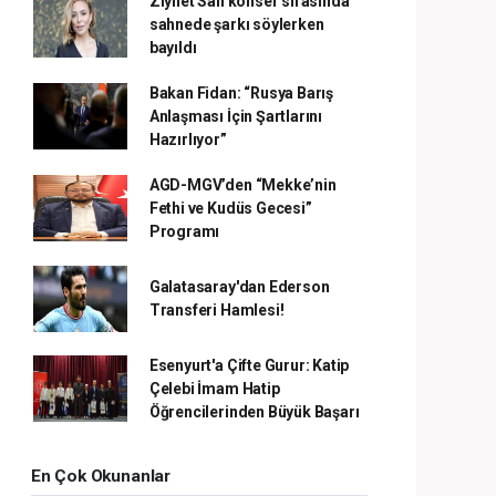
Ziynet Sali konser sırasında
sahnede şarkı söylerken
bayıldı
Bakan Fidan: “Rusya Barış
Anlaşması İçin Şartlarını
Hazırlıyor”
AGD-MGV’den “Mekke’nin
Fethi ve Kudüs Gecesi”
Programı
Galatasaray'dan Ederson
Transferi Hamlesi!
Esenyurt'a Çifte Gurur: Katip
Çelebi İmam Hatip
Öğrencilerinden Büyük Başarı
En Çok Okunanlar