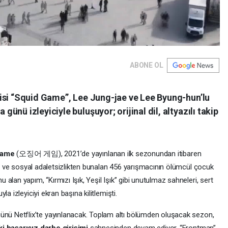
ABONE OL
isi “Squid Game”, Lee Jung-jae ve Lee Byung-hun’lu
nü izleyiciyle buluşuyor; orijinal dil, altyazılı takip
Game
(오징어 게임), 2021’de yayınlanan ilk sezonundan itibaren
tan ve sosyal adaletsizlikten bunalan 456 yarışmacının ölümcül çocuk
lan yapım, “Kırmızı Işık, Yeşil Işık” gibi unutulmaz sahneleri, sert
a izleyiciyi ekran başına kilitlemişti.
ünü Netflix’te yayınlanacak. Toplam altı bölümden oluşacak sezon,
 başarısız darbe girişimi
sahnesinden devam ediyor. “Frontman”