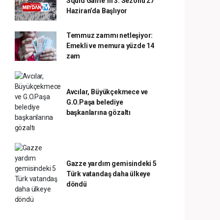
Squid Game’in 3. Sezonu 27
Haziran’da Başlıyor
Temmuz zammı netleşiyor:
Emekli ve memura yüzde 14
zam
Avcılar, Büyükçekmece ve
G.O.Paşa belediye
başkanlarına gözaltı
Gazze yardım gemisindeki 5
Türk vatandaş daha ülkeye
döndü