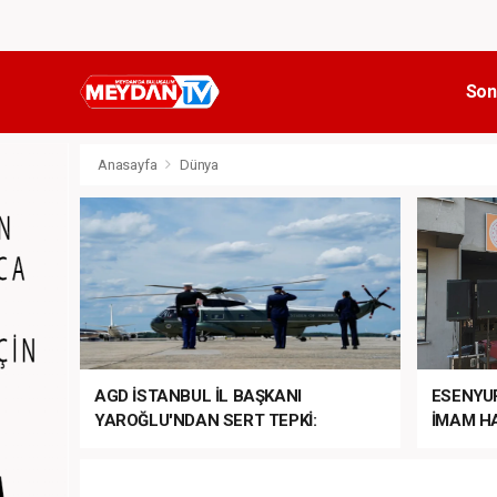
Son
Anasayfa
Dünya
AGD İSTANBUL İL BAŞKANI
ESENYU
YAROĞLU'NDAN SERT TEPKİ:
İMAM HA
“NATO’NUN ÜLKEMİZDE İŞİ NE?”
MEHTER
MEZUNİY