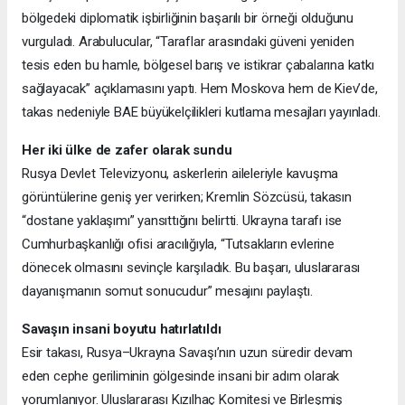
bölgedeki diplomatik işbirliğinin başarılı bir örneği olduğunu
vurguladı. Arabulucular, “Taraflar arasındaki güveni yeniden
tesis eden bu hamle, bölgesel barış ve istikrar çabalarına katkı
sağlayacak” açıklamasını yaptı. Hem Moskova hem de Kiev’de,
takas nedeniyle BAE büyükelçilikleri kutlama mesajları yayınladı.
Her iki ülke de zafer olarak sundu
Rusya Devlet Televizyonu, askerlerin aileleriyle kavuşma
görüntülerine geniş yer verirken; Kremlin Sözcüsü, takasın
“dostane yaklaşımı” yansıttığını belirtti. Ukrayna tarafı ise
Cumhurbaşkanlığı ofisi aracılığıyla, “Tutsakların evlerine
dönecek olmasını sevinçle karşıladık. Bu başarı, uluslararası
dayanışmanın somut sonucudur” mesajını paylaştı.
Savaşın insani boyutu hatırlatıldı
Esir takası, Rusya–Ukrayna Savaşı’nın uzun süredir devam
eden cephe geriliminin gölgesinde insani bir adım olarak
yorumlanıyor. Uluslararası Kızılhaç Komitesi ve Birleşmiş