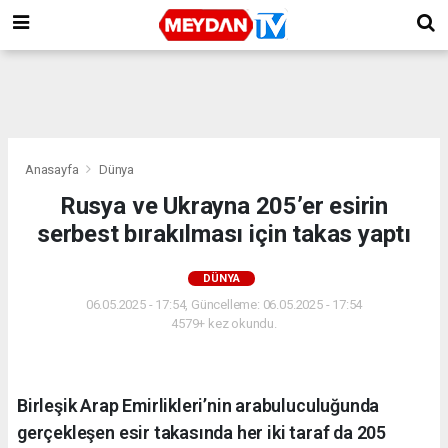
Anasayfa
Dünya
Rusya ve Ukrayna 205’er esirin
serbest bırakılması için takas yaptı
DÜNYA
06.05.2025 - 17:54, Güncelleme: 06.05.2025 - 17:54
4579+ kez okundu.
Birleşik Arap Emirlikleri’nin arabuluculuğunda
gerçekleşen esir takasında her iki taraf da 205