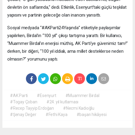
devletin ön saflarında,” dedi. Etkinlik, Esenyurt’taki güçlü teşkilat
yapısını ve partinin geleceğe olan inancını yansıttı.
Sosyal medyada “#AKParti24Yaşında” etiketiyle paylaşımlar
yapılırken, Birdal’ın “100 yıl” çıkışı tartışma yarattı. Bir kullanıcı,
“Muammer Birdal’ın enerjisi müthiş, AK Parti’ye güvenimiz tam!”
derken, bir diğeri, “100 yıl iddialı, ama millet desteklerse neden
olmasın?” yorumunu yaptı.
#AK Parti
#Esenyurt
#Muammer Birdal
#Togay Çoban
#24. yıl kutlaması
#Recep Tayyip Erdoğan
#Necmi Kadıoğlu
#Şenay Değer
#Fethi Kaya
#başarı hikâyesi