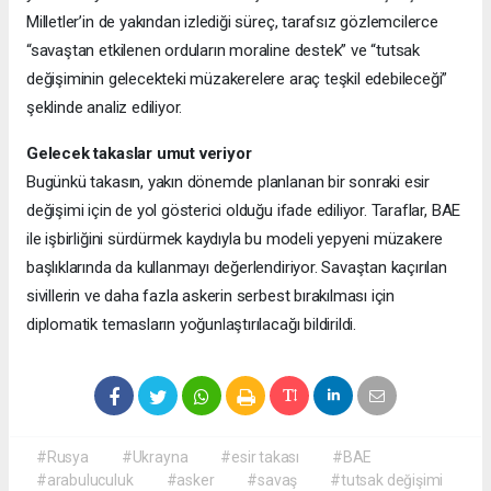
Milletler’in de yakından izlediği süreç, tarafsız gözlemcilerce
“savaştan etkilenen orduların moraline destek” ve “tutsak
değişiminin gelecekteki müzakerelere araç teşkil edebileceği”
şeklinde analiz ediliyor.
Gelecek takaslar umut veriyor
Bugünkü takasın, yakın dönemde planlanan bir sonraki esir
değişimi için de yol gösterici olduğu ifade ediliyor. Taraflar, BAE
ile işbirliğini sürdürmek kaydıyla bu modeli yepyeni müzakere
başlıklarında da kullanmayı değerlendiriyor. Savaştan kaçırılan
sivillerin ve daha fazla askerin serbest bırakılması için
diplomatik temasların yoğunlaştırılacağı bildirildi.
#Rusya
#Ukrayna
#esir takası
#BAE
#arabuluculuk
#asker
#savaş
#tutsak değişimi