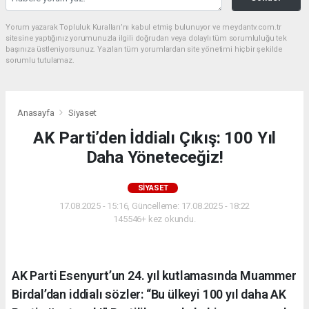
Yorum yazarak Topluluk Kuralları’nı kabul etmiş bulunuyor ve meydantv.com.tr
sitesine yaptığınız yorumunuzla ilgili doğrudan veya dolaylı tüm sorumluluğu tek
başınıza üstleniyorsunuz. Yazılan tüm yorumlardan site yönetimi hiçbir şekilde
sorumlu tutulamaz.
Anasayfa
Siyaset
AK Parti’den İddialı Çıkış: 100 Yıl
Daha Yöneteceğiz!
SIYASET
17.08.2025 - 15:16, Güncelleme: 17.08.2025 - 18:22
145546+ kez okundu.
AK Parti Esenyurt’un 24. yıl kutlamasında Muammer
Birdal’dan iddialı sözler: “Bu ülkeyi 100 yıl daha AK