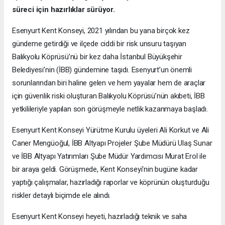
süreci için hazırlıklar sürüyor.
Esenyurt Kent Konseyi, 2021 yılından bu yana birçok kez
gündeme getirdiği ve ilçede ciddi bir risk unsuru taşıyan
Balıkyolu Köprüsü’nü bir kez daha İstanbul Büyükşehir
Belediyesi’nin (İBB) gündemine taşıdı. Esenyurt’un önemli
sorunlarından biri haline gelen ve hem yayalar hem de araçlar
için güvenlik riski oluşturan Balıkyolu Köprüsü’nün akıbeti, İBB
yetkilileriyle yapılan son görüşmeyle netlik kazanmaya başladı.
Esenyurt Kent Konseyi Yürütme Kurulu üyeleri Ali Korkut ve Ali
Caner Mengüoğul, İBB Altyapı Projeler Şube Müdürü Ulaş Sunar
ve İBB Altyapı Yatırımları Şube Müdür Yardımcısı Murat Erol ile
bir araya geldi. Görüşmede, Kent Konseyi'nin bugüne kadar
yaptığı çalışmalar, hazırladığı raporlar ve köprünün oluşturduğu
riskler detaylı biçimde ele alındı.
Esenyurt Kent Konseyi heyeti, hazırladığı teknik ve saha