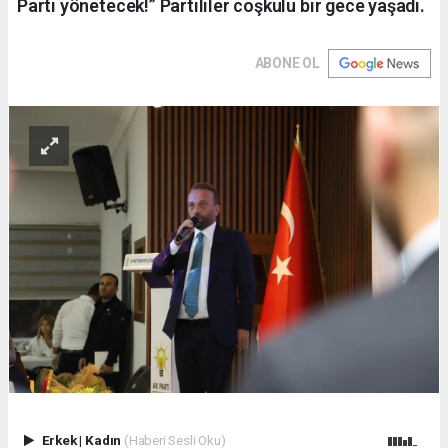
Parti yönetecek!” Partililer coşkulu bir gece yaşadı.
ABONE OL
Erkek
|
Kadın
(Haberi Sesli Oku)