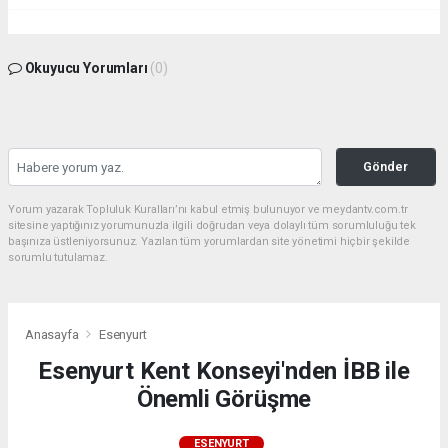
Okuyucu Yorumları
(0)
Gönder
Yorum yazarak Topluluk Kuralları’nı kabul etmiş bulunuyor ve meydantv.com.tr
sitesine yaptığınız yorumunuzla ilgili doğrudan veya dolaylı tüm sorumluluğu tek
başınıza üstleniyorsunuz. Yazılan tüm yorumlardan site yönetimi hiçbir şekilde
sorumlu tutulamaz.
Anasayfa
Esenyurt
Esenyurt Kent Konseyi'nden İBB ile
Önemli Görüşme
ESENYURT