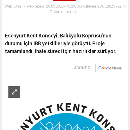
(Web Sitesi) - Web Sitesi | 28.05.2025 - 18:24, Güncelleme: 28.05.2025 - 22:11
7146+ kez okundu.
Esenyurt Kent Konseyi, Balıkyolu Köprüsü'nün
durumu için İBB yetkilileriyle görüştü. Proje
tamamlandı, ihale süreci için hazırlıklar sürüyor.
ABONE OL