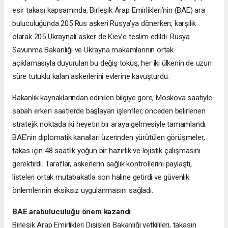
esir takası kapsamında, Birleşik Arap Emirlikleri’nin (BAE) ara
buluculuğunda 205 Rus askeri Rusya’ya dönerken, karşılık
olarak 205 Ukraynalı asker de Kiev’e teslim edildi. Rusya
Savunma Bakanlığı ve Ukrayna makamlarının ortak
açıklamasıyla duyurulan bu değiş tokuş, her iki ülkenin de uzun
süre tutuklu kalan askerlerini evlerine kavuşturdu.
Bakanlık kaynaklarından edinilen bilgiye göre, Moskova saatiyle
sabah erken saatlerde başlayan işlemler, önceden belirlenen
stratejik noktada iki heyetin bir araya gelmesiyle tamamlandı.
BAE’nin diplomatik kanalları üzerinden yürütülen görüşmeler,
takas için 48 saatlik yoğun bir hazırlık ve lojistik çalışmasını
gerektirdi. Taraflar, askerlerin sağlık kontrollerini paylaştı,
listeleri ortak mutabakatla son haline getirdi ve güvenlik
önlemlerinin eksiksiz uygulanmasını sağladı.
BAE arabuluculuğu önem kazandı
Birleşik Arap Emirlikleri Dışişleri Bakanlığı yetkilileri, takasın