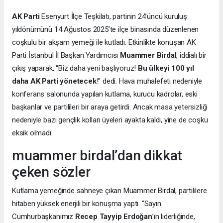
AK Parti
Esenyurt İlçe Teşkilatı, partinin 24’üncü kuruluş
yıldönümünü 14 Ağustos 2025’te ilçe binasında düzenlenen
coşkulu bir akşam yemeği ile kutladı. Etkinlikte konuşan AK
Parti İstanbul İl Başkan Yardımcısı
Muammer Birdal
, iddialı bir
çıkış yaparak, “Biz daha yeni başlıyoruz!
Bu ülkeyi 100 yıl
daha AK Parti yönetecek
!” dedi. Hava muhalefeti nedeniyle
konferans salonunda yapılan kutlama, kurucu kadrolar, eski
başkanlar ve partilileri bir araya getirdi. Ancak masa yetersizliği
nedeniyle bazı gençlik kolları üyeleri ayakta kaldı, yine de coşku
eksik olmadı.
muammer birdal’dan dikkat
çeken sözler
Kutlama yemeğinde sahneye çıkan Muammer Birdal, partililere
hitaben yüksek enerjili bir konuşma yaptı. “Sayın
Cumhurbaşkanımız
Recep Tayyip Erdoğan
’ın liderliğinde,