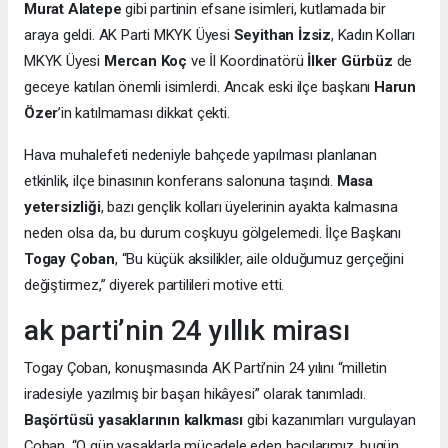
Murat Alatepe
gibi partinin efsane isimleri, kutlamada bir
araya geldi. AK Parti MKYK Üyesi
Seyithan İzsiz
, Kadın Kolları
MKYK Üyesi
Mercan Koç
ve İl Koordinatörü
İlker Gürbüz
de
geceye katılan önemli isimlerdi. Ancak eski ilçe başkanı
Harun
Özer
’in katılmaması dikkat çekti.
Hava muhalefeti nedeniyle bahçede yapılması planlanan
etkinlik, ilçe binasının konferans salonuna taşındı.
Masa
yetersizliği
, bazı gençlik kolları üyelerinin ayakta kalmasına
neden olsa da, bu durum coşkuyu gölgelemedi. İlçe Başkanı
Togay Çoban
, “Bu küçük aksilikler, aile olduğumuz gerçeğini
değiştirmez,” diyerek partilileri motive etti.
ak parti’nin 24 yıllık mirası
Togay Çoban, konuşmasında AK Parti’nin 24 yılını “milletin
iradesiyle yazılmış bir başarı hikâyesi” olarak tanımladı.
Başörtüsü yasaklarının kalkması
gibi kazanımları vurgulayan
Çoban, “O gün yasaklarla mücadele eden bacılarımız, bugün