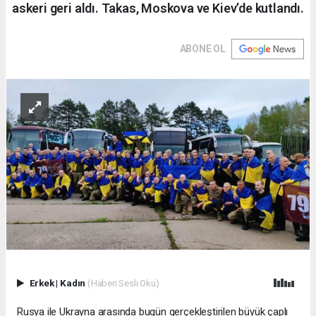
askeri geri aldı. Takas, Moskova ve Kiev’de kutlandı.
ABONE OL
Erkek
|
Kadın
(Haberi Sesli Oku)
Rusya ile Ukrayna arasında bugün gerçekleştirilen büyük çaplı