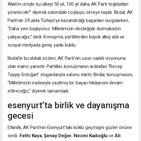
Allah’ın izniyle bu ülkeyi 50 yıl, 100 yıl daha AK Parti teşkilatları
yönetecek!” diyerek salondaki coşkuyu zirveye taşıdı. Birdal, AK
Parti’nin 24 yılda Türkiye’ye kazandırdığı başarıları vurgularken,
“Daha yeni başlıyoruz. Milletimizin desteğiyle durmaksızın
çalışacağız,” dedi. Konuşma, partililerden büyük alkış aldı ve
sosyal medyada geniş yankı buldu.
Birdal’ın bu iddialı sözleri, AK Parti’nin uzun vadeli vizyonuna
olan inancı yansıttı. Partililer, konuşmanın ardından “Recep
Tayyip Erdoğan” sloganlarıyla salonu inletti. Birdal, konuşmasını,
“Milletimizin iradesiyle yazılmış bir başarı hikâyesini devam
ettireceğiz,” diyerek tamamladı.
esenyurt’ta birlik ve dayanışma
gecesi
Etkinlik, AK Parti’nin Esenyurt’taki köklü geçmişini gözler önüne
serdi.
Fethi Kaya
,
Şenay Değer
,
Necmi Kadıoğlu
ve
Ali