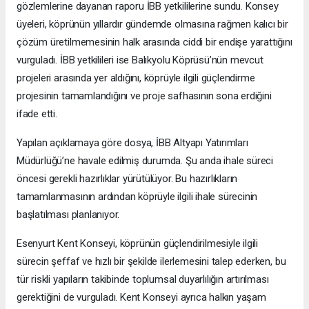
gözlemlerine dayanan raporu İBB yetkililerine sundu. Konsey
üyeleri, köprünün yıllardır gündemde olmasına rağmen kalıcı bir
çözüm üretilmemesinin halk arasında ciddi bir endişe yarattığını
vurguladı. İBB yetkilileri ise Balıkyolu Köprüsü’nün mevcut
projeleri arasında yer aldığını, köprüyle ilgili güçlendirme
projesinin tamamlandığını ve proje safhasının sona erdiğini
ifade etti.
Yapılan açıklamaya göre dosya, İBB Altyapı Yatırımları
Müdürlüğü’ne havale edilmiş durumda. Şu anda ihale süreci
öncesi gerekli hazırlıklar yürütülüyor. Bu hazırlıkların
tamamlanmasının ardından köprüyle ilgili ihale sürecinin
başlatılması planlanıyor.
Esenyurt Kent Konseyi, köprünün güçlendirilmesiyle ilgili
sürecin şeffaf ve hızlı bir şekilde ilerlemesini talep ederken, bu
tür riskli yapıların takibinde toplumsal duyarlılığın artırılması
gerektiğini de vurguladı. Kent Konseyi ayrıca halkın yaşam