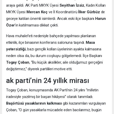
araya geldi. AK Parti MKYK Üyesi
Seyithan İzsiz
, Kadın Kolları
MKYK Üyesi
Mercan Koç
ve İl Koordinatörü
İlker Gürbüz
de
geceye katılan önemli isimlerdi. Ancak eski ilçe başkanı
Harun
Özer
’in katılmaması dikkat çekti.
Hava muhalefeti nedeniyle bahçede yapılması planlanan
etkinlik, ilçe binasının konferans salonuna taşındı.
Masa
yetersizliği
, bazı gençlik kolları üyelerinin ayakta kalmasına
neden olsa da, bu durum coşkuyu gölgelemedi. İlçe Başkanı
Togay Çoban
, “Bu küçük aksilikler, aile olduğumuz gerçeğini
değiştirmez,” diyerek partilileri motive etti.
ak parti’nin 24 yıllık mirası
Togay Çoban, konuşmasında AK Parti’nin 24 yılını “milletin
iradesiyle yazılmış bir başarı hikâyesi” olarak tanımladı.
Başörtüsü yasaklarının kalkması
gibi kazanımları vurgulayan
Çoban, “O gün yasaklarla mücadele eden bacılarımız, bugün