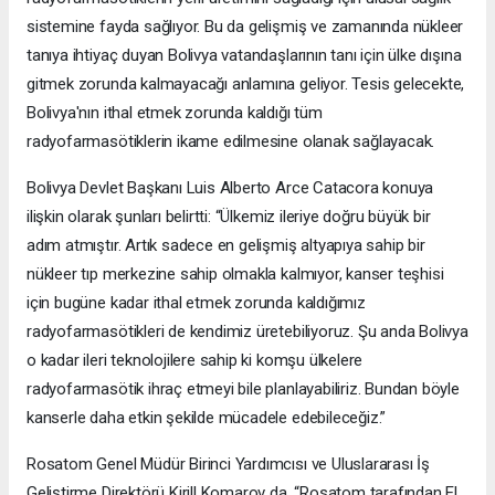
sistemine fayda sağlıyor. Bu da gelişmiş ve zamanında nükleer
tanıya ihtiyaç duyan Bolivya vatandaşlarının tanı için ülke dışına
gitmek zorunda kalmayacağı anlamına geliyor. Tesis gelecekte,
Bolivya'nın ithal etmek zorunda kaldığı tüm
radyofarmasötiklerin ikame edilmesine olanak sağlayacak.
Bolivya Devlet Başkanı Luis Alberto Arce Catacora konuya
ilişkin olarak şunları belirtti: “Ülkemiz ileriye doğru büyük bir
adım atmıştır. Artık sadece en gelişmiş altyapıya sahip bir
nükleer tıp merkezine sahip olmakla kalmıyor, kanser teşhisi
için bugüne kadar ithal etmek zorunda kaldığımız
radyofarmasötikleri de kendimiz üretebiliyoruz. Şu anda Bolivya
o kadar ileri teknolojilere sahip ki komşu ülkelere
radyofarmasötik ihraç etmeyi bile planlayabiliriz. Bundan böyle
kanserle daha etkin şekilde mücadele edebileceğiz.”
Rosatom Genel Müdür Birinci Yardımcısı ve Uluslararası İş
Geliştirme Direktörü Kirill Komarov da, “Rosatom tarafından El