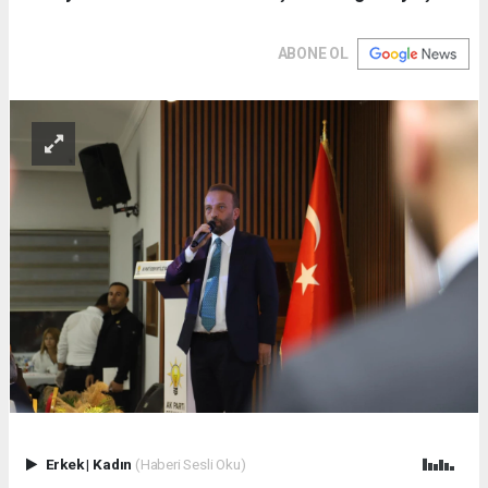
ABONE OL
Erkek
|
Kadın
(Haberi Sesli Oku)