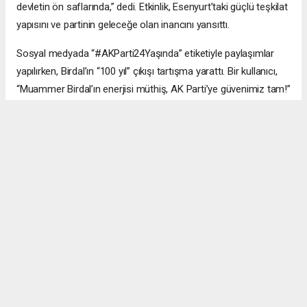
devletin ön saflarında,” dedi. Etkinlik, Esenyurt’taki güçlü teşkilat
yapısını ve partinin geleceğe olan inancını yansıttı.
Sosyal medyada “#AKParti24Yaşında” etiketiyle paylaşımlar
yapılırken, Birdal’ın “100 yıl” çıkışı tartışma yarattı. Bir kullanıcı,
“Muammer Birdal’ın enerjisi müthiş, AK Parti’ye güvenimiz tam!”
derken, bir diğeri, “100 yıl iddialı, ama millet desteklerse neden
olmasın?” yorumunu yaptı.
#AK Parti
#Esenyurt
#Muammer Birdal
#Togay Çoban
#24. yıl kutlaması
#Recep Tayyip Erdoğan
#Necmi Kadıoğlu
#Şenay Değer
#Fethi Kaya
#başarı hikâyesi
Okuyucu Yorumları
(0)