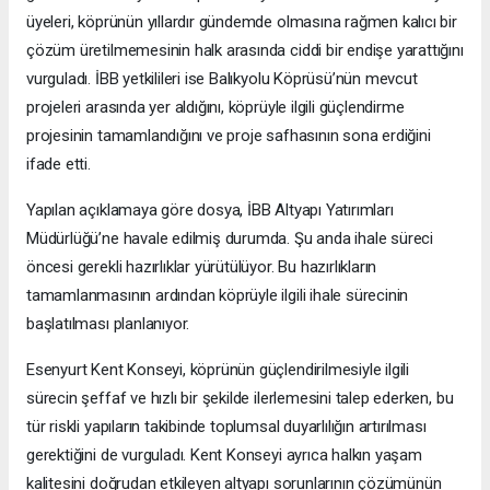
üyeleri, köprünün yıllardır gündemde olmasına rağmen kalıcı bir
çözüm üretilmemesinin halk arasında ciddi bir endişe yarattığını
vurguladı. İBB yetkilileri ise Balıkyolu Köprüsü’nün mevcut
projeleri arasında yer aldığını, köprüyle ilgili güçlendirme
projesinin tamamlandığını ve proje safhasının sona erdiğini
ifade etti.
Yapılan açıklamaya göre dosya, İBB Altyapı Yatırımları
Müdürlüğü’ne havale edilmiş durumda. Şu anda ihale süreci
öncesi gerekli hazırlıklar yürütülüyor. Bu hazırlıkların
tamamlanmasının ardından köprüyle ilgili ihale sürecinin
başlatılması planlanıyor.
Esenyurt Kent Konseyi, köprünün güçlendirilmesiyle ilgili
sürecin şeffaf ve hızlı bir şekilde ilerlemesini talep ederken, bu
tür riskli yapıların takibinde toplumsal duyarlılığın artırılması
gerektiğini de vurguladı. Kent Konseyi ayrıca halkın yaşam
kalitesini doğrudan etkileyen altyapı sorunlarının çözümünün