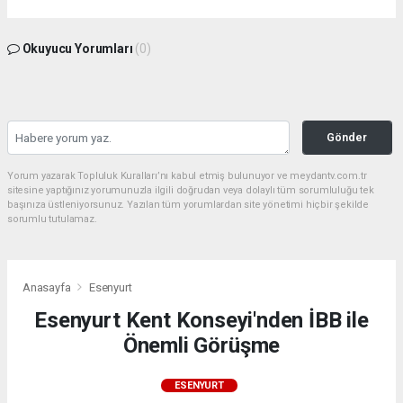
Okuyucu Yorumları
(0)
Gönder
Yorum yazarak Topluluk Kuralları’nı kabul etmiş bulunuyor ve meydantv.com.tr
sitesine yaptığınız yorumunuzla ilgili doğrudan veya dolaylı tüm sorumluluğu tek
başınıza üstleniyorsunuz. Yazılan tüm yorumlardan site yönetimi hiçbir şekilde
sorumlu tutulamaz.
Anasayfa
Esenyurt
Esenyurt Kent Konseyi'nden İBB ile
Önemli Görüşme
ESENYURT