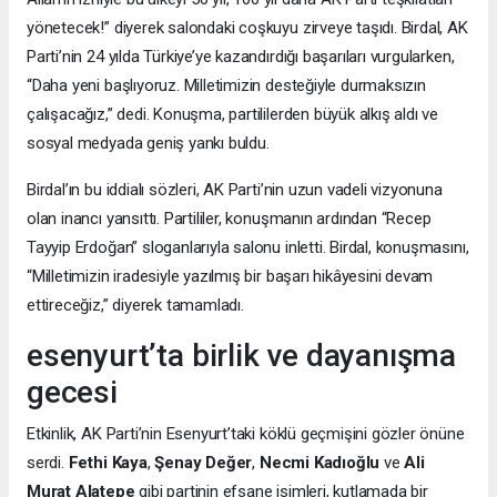
yönetecek!” diyerek salondaki coşkuyu zirveye taşıdı. Birdal, AK
Parti’nin 24 yılda Türkiye’ye kazandırdığı başarıları vurgularken,
“Daha yeni başlıyoruz. Milletimizin desteğiyle durmaksızın
çalışacağız,” dedi. Konuşma, partililerden büyük alkış aldı ve
sosyal medyada geniş yankı buldu.
Birdal’ın bu iddialı sözleri, AK Parti’nin uzun vadeli vizyonuna
olan inancı yansıttı. Partililer, konuşmanın ardından “Recep
Tayyip Erdoğan” sloganlarıyla salonu inletti. Birdal, konuşmasını,
“Milletimizin iradesiyle yazılmış bir başarı hikâyesini devam
ettireceğiz,” diyerek tamamladı.
esenyurt’ta birlik ve dayanışma
gecesi
Etkinlik, AK Parti’nin Esenyurt’taki köklü geçmişini gözler önüne
serdi.
Fethi Kaya
,
Şenay Değer
,
Necmi Kadıoğlu
ve
Ali
Murat Alatepe
gibi partinin efsane isimleri, kutlamada bir