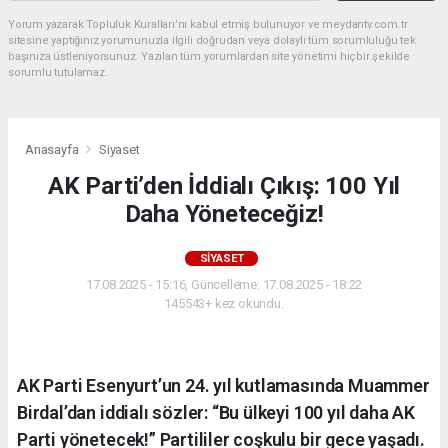
Yorum yazarak Topluluk Kuralları’nı kabul etmiş bulunuyor ve meydantv.com.tr
sitesine yaptığınız yorumunuzla ilgili doğrudan veya dolaylı tüm sorumluluğu tek
başınıza üstleniyorsunuz. Yazılan tüm yorumlardan site yönetimi hiçbir şekilde
sorumlu tutulamaz.
Anasayfa
Siyaset
AK Parti’den İddialı Çıkış: 100 Yıl
Daha Yöneteceğiz!
SIYASET
17.08.2025 - 15:16, Güncelleme: 17.08.2025 - 18:22
145543+ kez okundu.
AK Parti Esenyurt’un 24. yıl kutlamasında Muammer
Birdal’dan iddialı sözler: “Bu ülkeyi 100 yıl daha AK
Parti yönetecek!” Partililer coşkulu bir gece yaşadı.