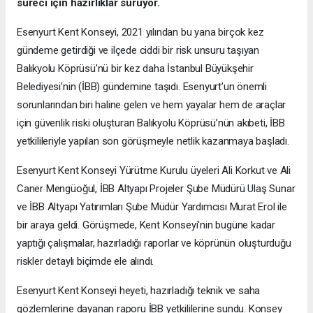
süreci için hazırlıklar sürüyor.
Esenyurt Kent Konseyi, 2021 yılından bu yana birçok kez
gündeme getirdiği ve ilçede ciddi bir risk unsuru taşıyan
Balıkyolu Köprüsü’nü bir kez daha İstanbul Büyükşehir
Belediyesi’nin (İBB) gündemine taşıdı. Esenyurt’un önemli
sorunlarından biri haline gelen ve hem yayalar hem de araçlar
için güvenlik riski oluşturan Balıkyolu Köprüsü’nün akıbeti, İBB
yetkilileriyle yapılan son görüşmeyle netlik kazanmaya başladı.
Esenyurt Kent Konseyi Yürütme Kurulu üyeleri Ali Korkut ve Ali
Caner Mengüoğul, İBB Altyapı Projeler Şube Müdürü Ulaş Sunar
ve İBB Altyapı Yatırımları Şube Müdür Yardımcısı Murat Erol ile
bir araya geldi. Görüşmede, Kent Konseyi'nin bugüne kadar
yaptığı çalışmalar, hazırladığı raporlar ve köprünün oluşturduğu
riskler detaylı biçimde ele alındı.
Esenyurt Kent Konseyi heyeti, hazırladığı teknik ve saha
gözlemlerine dayanan raporu İBB yetkililerine sundu. Konsey