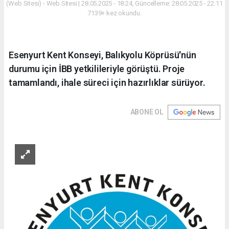
(Web Sitesi) - Web Sitesi | 28.05.2025 - 18:24, Güncelleme: 28.05.2025 - 22:11
7139+ kez okundu.
Esenyurt Kent Konseyi, Balıkyolu Köprüsü'nün
durumu için İBB yetkilileriyle görüştü. Proje
tamamlandı, ihale süreci için hazırlıklar sürüyor.
ABONE OL