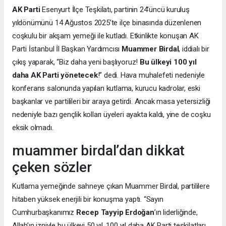
AK Parti
Esenyurt İlçe Teşkilatı, partinin 24’üncü kuruluş
yıldönümünü 14 Ağustos 2025’te ilçe binasında düzenlenen
coşkulu bir akşam yemeği ile kutladı. Etkinlikte konuşan AK
Parti İstanbul İl Başkan Yardımcısı
Muammer Birdal
, iddialı bir
çıkış yaparak, “Biz daha yeni başlıyoruz!
Bu ülkeyi 100 yıl
daha AK Parti yönetecek
!” dedi. Hava muhalefeti nedeniyle
konferans salonunda yapılan kutlama, kurucu kadrolar, eski
başkanlar ve partilileri bir araya getirdi. Ancak masa yetersizliği
nedeniyle bazı gençlik kolları üyeleri ayakta kaldı, yine de coşku
eksik olmadı.
muammer birdal’dan dikkat
çeken sözler
Kutlama yemeğinde sahneye çıkan Muammer Birdal, partililere
hitaben yüksek enerjili bir konuşma yaptı. “Sayın
Cumhurbaşkanımız
Recep Tayyip Erdoğan
’ın liderliğinde,
Allah’ın izniyle bu ülkeyi 50 yıl, 100 yıl daha AK Parti teşkilatları