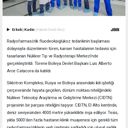
Erkek
|
Kadın
(Haberi Sesli Oku)
Radyofarmasötik fluodeoksiglukoz tedarikinin başlaması
dolayısıyla düzenlenen tören, kanser hastalarının tedavisi için
tasarlanan Nükleer Tıp ve Radyoterapi Merkezi'nde
gerçekleştirildi. Törene Bolivya Devlet Başkanı Luis Alberto
Arce Catacora da katıldı.
Siklotron Kompleksi, Rusya ve Bolivya arasındaki ikili işbirliği
çerçevesinde hayata geçirilen, dönüm noktası niteliğindeki
Nükleer Teknoloji Araştırma ve Geliştirme Merkezi (CIDTN)
projesinin bir parçası niteliğini taşıyor. CIDTN, El Alto kentinde,
deniz seviyesinden 4000 metre yükseklikte inşa ediliyor. Tesis,
yılda 5000'den fazla hastanın klinik muayenesi için gerekli tüm
radyofarmasötiklerin yerli üretimini sağladığı için ulusal sağlık