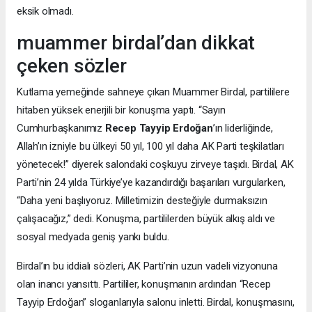
eksik olmadı.
muammer birdal’dan dikkat
çeken sözler
Kutlama yemeğinde sahneye çıkan Muammer Birdal, partililere
hitaben yüksek enerjili bir konuşma yaptı. “Sayın
Cumhurbaşkanımız
Recep Tayyip Erdoğan
’ın liderliğinde,
Allah’ın izniyle bu ülkeyi 50 yıl, 100 yıl daha AK Parti teşkilatları
yönetecek!” diyerek salondaki coşkuyu zirveye taşıdı. Birdal, AK
Parti’nin 24 yılda Türkiye’ye kazandırdığı başarıları vurgularken,
“Daha yeni başlıyoruz. Milletimizin desteğiyle durmaksızın
çalışacağız,” dedi. Konuşma, partililerden büyük alkış aldı ve
sosyal medyada geniş yankı buldu.
Birdal’ın bu iddialı sözleri, AK Parti’nin uzun vadeli vizyonuna
olan inancı yansıttı. Partililer, konuşmanın ardından “Recep
Tayyip Erdoğan” sloganlarıyla salonu inletti. Birdal, konuşmasını,