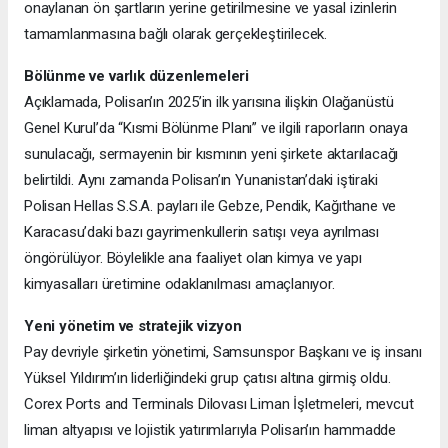
onaylanan ön şartların yerine getirilmesine ve yasal izinlerin
tamamlanmasına bağlı olarak gerçekleştirilecek.
Bölünme ve varlık düzenlemeleri
Açıklamada, Polisan’ın 2025’in ilk yarısına ilişkin Olağanüstü
Genel Kurul’da “Kısmi Bölünme Planı” ve ilgili raporların onaya
sunulacağı, sermayenin bir kısmının yeni şirkete aktarılacağı
belirtildi. Aynı zamanda Polisan’ın Yunanistan’daki iştiraki
Polisan Hellas S.S.A. payları ile Gebze, Pendik, Kağıthane ve
Karacasu’daki bazı gayrimenkullerin satışı veya ayrılması
öngörülüyor. Böylelikle ana faaliyet olan kimya ve yapı
kimyasalları üretimine odaklanılması amaçlanıyor.
Yeni yönetim ve stratejik vizyon
Pay devriyle şirketin yönetimi, Samsunspor Başkanı ve iş insanı
Yüksel Yıldırım’ın liderliğindeki grup çatısı altına girmiş oldu.
Corex Ports and Terminals Dilovası Liman İşletmeleri, mevcut
liman altyapısı ve lojistik yatırımlarıyla Polisan’ın hammadde