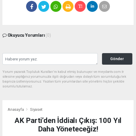
Okuyucu Yorumları
(0)
Gönder
Yorum yazarak Topluluk Kuralları’nı kabul etmiş bulunuyor ve meydantv.com.tr
sitesine yaptığınız yorumunuzla ilgili doğrudan veya dolaylı tüm sorumluluğu tek
başınıza üstleniyorsunuz. Yazılan tüm yorumlardan site yönetimi hiçbir şekilde
sorumlu tutulamaz.
Anasayfa
Siyaset
AK Parti’den İddialı Çıkış: 100 Yıl
Daha Yöneteceğiz!