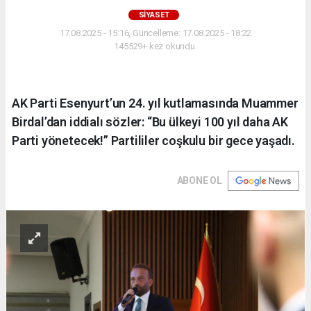
SIYASET
17.08.2025 - 15:16, Güncelleme: 17.08.2025 - 18:22
145529+ kez okundu.
AK Parti Esenyurt’un 24. yıl kutlamasında Muammer
Birdal’dan iddialı sözler: “Bu ülkeyi 100 yıl daha AK
Parti yönetecek!” Partililer coşkulu bir gece yaşadı.
ABONE OL