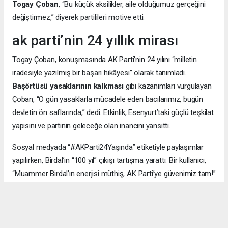
Togay Çoban
, “Bu küçük aksilikler, aile olduğumuz gerçeğini
değiştirmez,” diyerek partilileri motive etti.
ak parti’nin 24 yıllık mirası
Togay Çoban, konuşmasında AK Parti’nin 24 yılını “milletin
iradesiyle yazılmış bir başarı hikâyesi” olarak tanımladı.
Başörtüsü yasaklarının kalkması
gibi kazanımları vurgulayan
Çoban, “O gün yasaklarla mücadele eden bacılarımız, bugün
devletin ön saflarında,” dedi. Etkinlik, Esenyurt’taki güçlü teşkilat
yapısını ve partinin geleceğe olan inancını yansıttı.
Sosyal medyada “#AKParti24Yaşında” etiketiyle paylaşımlar
yapılırken, Birdal’ın “100 yıl” çıkışı tartışma yarattı. Bir kullanıcı,
“Muammer Birdal’ın enerjisi müthiş, AK Parti’ye güvenimiz tam!”
derken, bir diğeri, “100 yıl iddialı, ama millet desteklerse neden
olmasın?” yorumunu yaptı.