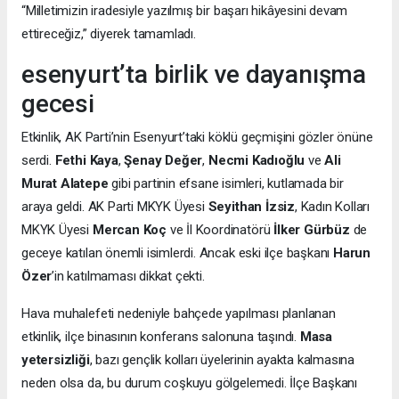
“Milletimizin iradesiyle yazılmış bir başarı hikâyesini devam
ettireceğiz,” diyerek tamamladı.
esenyurt’ta birlik ve dayanışma
gecesi
Etkinlik, AK Parti’nin Esenyurt’taki köklü geçmişini gözler önüne
serdi.
Fethi Kaya
,
Şenay Değer
,
Necmi Kadıoğlu
ve
Ali
Murat Alatepe
gibi partinin efsane isimleri, kutlamada bir
araya geldi. AK Parti MKYK Üyesi
Seyithan İzsiz
, Kadın Kolları
MKYK Üyesi
Mercan Koç
ve İl Koordinatörü
İlker Gürbüz
de
geceye katılan önemli isimlerdi. Ancak eski ilçe başkanı
Harun
Özer
’in katılmaması dikkat çekti.
Hava muhalefeti nedeniyle bahçede yapılması planlanan
etkinlik, ilçe binasının konferans salonuna taşındı.
Masa
yetersizliği
, bazı gençlik kolları üyelerinin ayakta kalmasına
neden olsa da, bu durum coşkuyu gölgelemedi. İlçe Başkanı