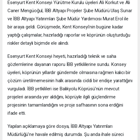
Esenyurt Kent Konseyi Yürütme Kurulu üyeleri Ali Korkut ve Ali
Caner Mengüoğul, İBB Altyapı Projeler Şube Müdürü Ulaş Sunar
ve İBB Altyapı Yatırımları Şube Müdür Yardımcısı Murat Erol ile
bir araya geldi. Görüşmede, Kent Konseyi'nin bugüne kadar
yaptığı çalışmalar, hazırladığı raporlar ve köprünün oluşturduğu
riskler detaylı biçimde ele alındı.
Esenyurt Kent Konseyi heyeti, hazırladığı teknik ve saha
gözlemlerine dayanan raporu İBB yetkililerine sundu. Konsey
üyeleri, köprünün yıllardır gündemde olmasına rağmen kalıcı bir
çözüm üretilmemesinin halk arasında ciddi bir endişe yarattığını
vurguladı. İBB yetkilileri ise Balıkyolu Köprüsü’nün mevcut
projeleri arasında yer aldığını, köprüyle ilgili güçlendirme
projesinin tamamlandığını ve proje safhasının sona erdiğini
ifade etti.
Yapılan açıklamaya göre dosya, İBB Altyapı Yatırımları
Müdürlüğü’ne havale edilmiş durumda. Şu anda ihale süreci