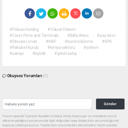
#Polisan Holding
#Yüksel Yıldırım
#Corex Ports and Terminals
#Bitlis Ailesi
#pay devri
#Dilovası Liman
#KAP
#kısmi bölünme
#SPK
#Rekabet Kurulu
#kimya sektörü
#yatırım
#sanayi
#lojistik
#şirket satışı.
Okuyucu Yorumları
(0)
Gönder
Yorum yazarak Topluluk Kuralları’nı kabul etmiş bulunuyor ve meydantv.com.tr
sitesine yaptığınız yorumunuzla ilgili doğrudan veya dolaylı tüm sorumluluğu tek
başınıza üstleniyorsunuz. Yazılan tüm yorumlardan site yönetimi hiçbir şekilde