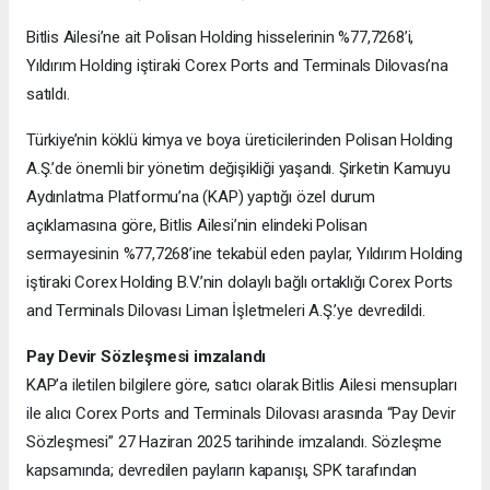
Bitlis Ailesi’ne ait Polisan Holding hisselerinin %77,7268’i,
Yıldırım Holding iştiraki Corex Ports and Terminals Dilovası’na
satıldı.
Türkiye’nin köklü kimya ve boya üreticilerinden Polisan Holding
A.Ş.’de önemli bir yönetim değişikliği yaşandı. Şirketin Kamuyu
Aydınlatma Platformu’na (KAP) yaptığı özel durum
açıklamasına göre, Bitlis Ailesi’nin elindeki Polisan
sermayesinin %77,7268’ine tekabül eden paylar, Yıldırım Holding
iştiraki Corex Holding B.V.’nin dolaylı bağlı ortaklığı Corex Ports
and Terminals Dilovası Liman İşletmeleri A.Ş.’ye devredildi.
Pay Devir Sözleşmesi imzalandı
KAP’a iletilen bilgilere göre, satıcı olarak Bitlis Ailesi mensupları
ile alıcı Corex Ports and Terminals Dilovası arasında “Pay Devir
Sözleşmesi” 27 Haziran 2025 tarihinde imzalandı. Sözleşme
kapsamında; devredilen payların kapanışı, SPK tarafından