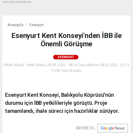
sorumlu tutulamaz.
Anasayfa
Esenyurt
Esenyurt Kent Konseyi'nden İBB ile
Önemli Görüşme
ESENYURT
(Web Sitesi) - Web Sitesi | 28.05.2025 - 18:24, Güncelleme: 28.05.2025 - 22:11
7128+ kez okundu.
Esenyurt Kent Konseyi, Balıkyolu Köprüsü'nün
durumu için İBB yetkilileriyle görüştü. Proje
tamamlandı, ihale süreci için hazırlıklar sürüyor.
ABONE OL