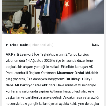
Erkek
|
Kadın
(Haberi Sesli Oku)
AK Parti
Esenyurt İlçe Teşkilatı, partinin 24’üncü kuruluş
yıldönümünü 14 Ağustos 2025’te ilçe binasında düzenlenen
coşkulu bir akşam yemeği ile kutladı. Etkinlikte konuşan AK
Parti İstanbul İl Başkan Yardımcısı
Muammer Birdal
, iddialı bir
çıkış yaparak, “Biz daha yeni başlıyoruz!
Bu ülkeyi 100 yıl
daha AK Parti yönetecek
!” dedi. Hava muhalefeti nedeniyle
konferans salonunda yapılan kutlama, kurucu kadrolar, eski
başkanlar ve partilileri bir araya getirdi. Ancak masa yetersizliği
nedeniyle bazı gençlik kolları üyeleri ayakta kaldı, yine de coşku