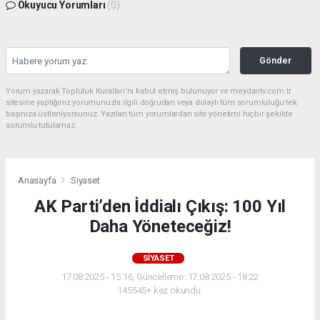
Okuyucu Yorumları
(0)
Gönder
Yorum yazarak Topluluk Kuralları’nı kabul etmiş bulunuyor ve meydantv.com.tr
sitesine yaptığınız yorumunuzla ilgili doğrudan veya dolaylı tüm sorumluluğu tek
başınıza üstleniyorsunuz. Yazılan tüm yorumlardan site yönetimi hiçbir şekilde
sorumlu tutulamaz.
Anasayfa
Siyaset
AK Parti’den İddialı Çıkış: 100 Yıl
Daha Yöneteceğiz!
SIYASET
17.08.2025 - 15:16, Güncelleme: 17.08.2025 - 18:22
145545+ kez okundu.