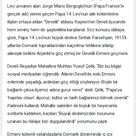
Leo unvanını alan Jorge Mario Bergoglio’nun (Papa Francis’in
gerçek adı) yerine geçen Papa 14. Leo’nun aile kökenlerine
ilişkin ortaya atılan “Develili” iddiası, Kayseri’nin Develi ilçesinde
hem sevinç hem de şaşkınlıkla karşılandı. Söz konusu iddiaya
göre, Papa 14. Leo’nun büyük dedesi Setrak Parsehyan, 1915’li
yıllarda Osmanlı topraklarından kaçırılma tehlikesi atlatıp
ailesiyle birlikte Arjantin’e göç etmiş bir Develili Ermeni göçmeni.
Develi Reşadiye Mahallesi Muhtarı Yusuf Çelik, “Biz bu bilgiyi
sosyal medyadan öğrendik. Ailenin Develi’de eski Ermeni
evlerinde yaşadığı, ardından göç ettiği söyleniyor. Böyle bir
bağlantı çıksa ilçemiz adına gurur verici” dedi. Çelik, “Papa’ya
‘hayırlısı olsun’ diyoruz; kültür ve tarih bağlarımızı bilmek önemli”
ifadesini kullandı. Mahalle sakinleri de büyük bir heyecanla
sohbete katılırken, bazıları “Büyük dedemizden torununa
uzanan bu hikâye bizi duygulandırdı” yorumunu yaptı.
Ermeni kökenli vatandaşlarla Osmanlı döneminde iç içe