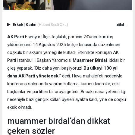
Erkek
|
Kadın
(Haberi Sesli Oku)
AK Parti
Esenyurt İlçe Teşkilatı, partinin 24’üncü kuruluş
yıldönümünü 14 Ağustos 2025’te ilçe binasında düzenlenen
coşkulu bir akşam yemeği ile kutladı. Etkinlikte konuşan AK
Parti İstanbul İl Başkan Yardımcısı
Muammer Birdal
, iddialı bir
çıkış yaparak, “Biz daha yeni başlıyoruz!
Bu ülkeyi 100 yıl
daha AK Parti yönetecek
!” dedi. Hava muhalefeti nedeniyle
konferans salonunda yapılan kutlama, kurucu kadrolar, eski
başkanlar ve partilileri bir araya getirdi. Ancak masa yetersizliği
nedeniyle bazı gençlik kolları üyeleri ayakta kaldı, yine de coşku
eksik olmadı.
muammer birdal’dan dikkat
çeken sözler