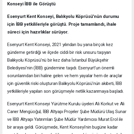
Konseyi İBB ile Görüştü
Esenyurt Kent Konseyi, Balıkyolu Köprüsü'nün durumu
için İBB yetkilileriyle görüştü. Proje tamamlandı, ihale
süreci için hazırlıklar sürüyor.
Esenyurt Kent Konseyi, 2021 yılından bu yana birçok kez
gündeme getirdiği ve ilçede ciddi bir risk unsuru taşıyan
Balıkyolu Köprüsü’nü bir kez daha İstanbul Büyükşehir
Belediyesi’nin (İBB) gündemine taşıdı. Esenyurt’un önemli
sorunlarından biri haline gelen ve hem yayalar hem de araçlar
için güvenlik riski oluşturan Balıkyolu Köprüsü’nün akıbeti, İBB
yetkilileriyle yapılan son görüşmeyle netlik kazanmaya başladı.
Esenyurt Kent Konseyi Yürütme Kurulu üyeleri Ali Korkut ve Ali
Caner Mengüoğul, İBB Altyapı Projeler Şube Müdürü Ulaş Sunar
ve İBB Altyapı Yatırımları Şube Müdür Yardımcısı Murat Erol ile
bir araya geldi. Görüşmede, Kent Konseyi'nin bugüne kadar