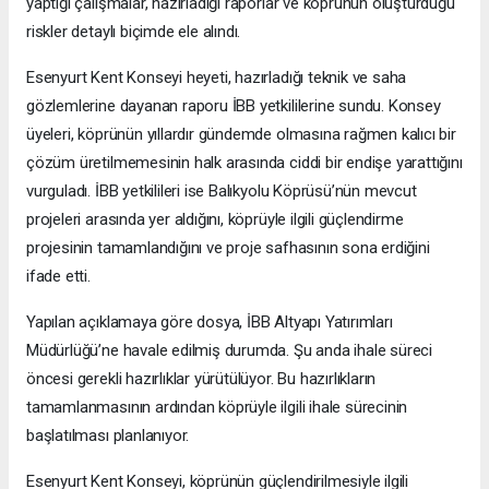
yaptığı çalışmalar, hazırladığı raporlar ve köprünün oluşturduğu
riskler detaylı biçimde ele alındı.
Esenyurt Kent Konseyi heyeti, hazırladığı teknik ve saha
gözlemlerine dayanan raporu İBB yetkililerine sundu. Konsey
üyeleri, köprünün yıllardır gündemde olmasına rağmen kalıcı bir
çözüm üretilmemesinin halk arasında ciddi bir endişe yarattığını
vurguladı. İBB yetkilileri ise Balıkyolu Köprüsü’nün mevcut
projeleri arasında yer aldığını, köprüyle ilgili güçlendirme
projesinin tamamlandığını ve proje safhasının sona erdiğini
ifade etti.
Yapılan açıklamaya göre dosya, İBB Altyapı Yatırımları
Müdürlüğü’ne havale edilmiş durumda. Şu anda ihale süreci
öncesi gerekli hazırlıklar yürütülüyor. Bu hazırlıkların
tamamlanmasının ardından köprüyle ilgili ihale sürecinin
başlatılması planlanıyor.
Esenyurt Kent Konseyi, köprünün güçlendirilmesiyle ilgili