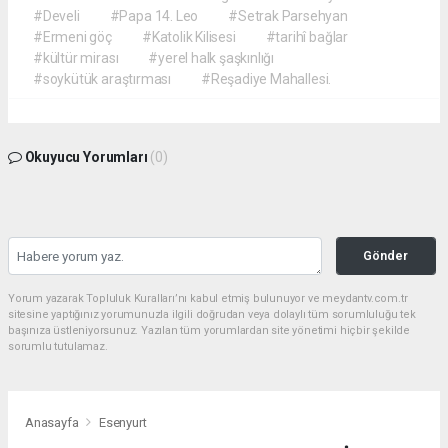
#Develi
#Papa 14. Leo
#Setrak Parsehyan
#Ermeni göç
#Katolik Kilisesi
#tarihî bağlar
#kültür mirası
#yerel halk şaşkınlığı
#soykütük araştırması
#Reşadiye Mahallesi.
Okuyucu Yorumları
(0)
Gönder
Yorum yazarak Topluluk Kuralları’nı kabul etmiş bulunuyor ve meydantv.com.tr
sitesine yaptığınız yorumunuzla ilgili doğrudan veya dolaylı tüm sorumluluğu tek
başınıza üstleniyorsunuz. Yazılan tüm yorumlardan site yönetimi hiçbir şekilde
sorumlu tutulamaz.
Anasayfa
Esenyurt