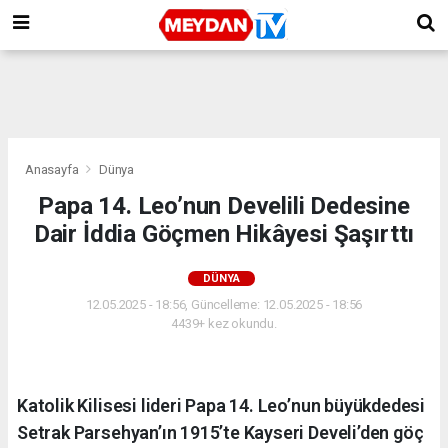
Anasayfa
Dünya
Papa 14. Leo’nun Develili Dedesine
Dair İddia Göçmen Hikâyesi Şaşırttı
DÜNYA
12.05.2025 - 18:56, Güncelleme: 12.05.2025 - 18:56
4439+ kez okundu.
Katolik Kilisesi lideri Papa 14. Leo’nun büyükdedesi
Setrak Parsehyan’ın 1915’te Kayseri Develi’den göç