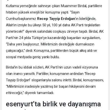
Kutlama yemeğinde sahneye çıkan Muammer Birdal, partililere
hitaben yüksek enerjili bir konuşma yaptı. “Sayın
Cumhurbaşkanımız
Recep Tayyip Erdoğan
’ın liderliğinde,
Allah’ın izniyle bu ülkeyi 50 yıl, 100 yıl daha AK Parti teşkilatları
yönetecek!” diyerek salondaki coşkuyu zirveye taşıdı. Birdal, AK
Parti’nin 24 yılda Türkiye’ye kazandırdığı başarıları vurgularken,
“Daha yeni başlıyoruz. Milletimizin desteğiyle durmaksızın
çalışacağız,” dedi. Konuşma, partililerden büyük alkış aldı ve
sosyal medyada geniş yankı buldu.
Birdal’ın bu iddialı sözleri, AK Parti’nin uzun vadeli vizyonuna
olan inancı yansıttı. Partililer, konuşmanın ardından “Recep
Tayyip Erdoğan” sloganlarıyla salonu inletti. Birdal, konuşmasını,
“Milletimizin iradesiyle yazılmış bir başarı hikâyesini devam
ettireceğiz,” diyerek tamamladı.
esenyurt’ta birlik ve dayanışma