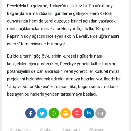
Develi’deki bu gelişme, Türkiye’den ilk kez bir Papa’nın soy
bağlarıyla anılma iddiasını gündeme getiriyor. Hem Katolik
dünyasında hem de yerel düzeyde birinci ağızdan yapılacak
resmi açıklamalar merakla bekleniyor. İlçe halkı, “Bir gün
Papa’nın soy ağacını inceleyen ekibin Develi’ye de uğramasını
isteriz” temennisinde bulunuyor.
Bu iddia, tarihî göç öykülerinin küresel figürlerle nasıl
kesişebileceğini gösterirken, Develi’ye yönelik kültür turizmi
potansiyelini de canlandırabilir. Yerel yöneticiler, kültürel miras
projelerini hızlandıracak adımlar atmaya hazırlanıyor. İlçede bir
“Göç ve Kültür Müzesi” kurulması fikri, bugün sessiz sedasız
başlayan bu haberle yeniden tartışılmaya başladı.
#sondakika
#haber
#gündem
#Kayseri