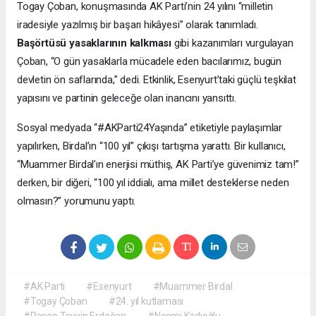
Togay Çoban, konuşmasında AK Parti’nin 24 yılını “milletin
iradesiyle yazılmış bir başarı hikâyesi” olarak tanımladı.
Başörtüsü yasaklarının kalkması
gibi kazanımları vurgulayan
Çoban, “O gün yasaklarla mücadele eden bacılarımız, bugün
devletin ön saflarında,” dedi. Etkinlik, Esenyurt’taki güçlü teşkilat
yapısını ve partinin geleceğe olan inancını yansıttı.
Sosyal medyada “#AKParti24Yaşında” etiketiyle paylaşımlar
yapılırken, Birdal’ın “100 yıl” çıkışı tartışma yarattı. Bir kullanıcı,
“Muammer Birdal’ın enerjisi müthiş, AK Parti’ye güvenimiz tam!”
derken, bir diğeri, “100 yıl iddialı, ama millet desteklerse neden
olmasın?” yorumunu yaptı.
#AK Parti
#Esenyurt
#Muammer Birdal
#Togay Çoban
#24. yıl kutlaması
#Recep Tayyip Erdoğan
#Necmi Kadıoğlu