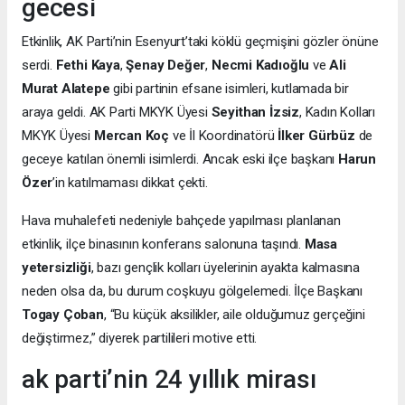
gecesi
Etkinlik, AK Parti’nin Esenyurt’taki köklü geçmişini gözler önüne
serdi.
Fethi Kaya
,
Şenay Değer
,
Necmi Kadıoğlu
ve
Ali
Murat Alatepe
gibi partinin efsane isimleri, kutlamada bir
araya geldi. AK Parti MKYK Üyesi
Seyithan İzsiz
, Kadın Kolları
MKYK Üyesi
Mercan Koç
ve İl Koordinatörü
İlker Gürbüz
de
geceye katılan önemli isimlerdi. Ancak eski ilçe başkanı
Harun
Özer
’in katılmaması dikkat çekti.
Hava muhalefeti nedeniyle bahçede yapılması planlanan
etkinlik, ilçe binasının konferans salonuna taşındı.
Masa
yetersizliği
, bazı gençlik kolları üyelerinin ayakta kalmasına
neden olsa da, bu durum coşkuyu gölgelemedi. İlçe Başkanı
Togay Çoban
, “Bu küçük aksilikler, aile olduğumuz gerçeğini
değiştirmez,” diyerek partilileri motive etti.
ak parti’nin 24 yıllık mirası