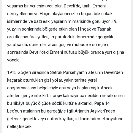
yaşamış bir yerleşim yeri olan Develi’de, tarihi Ermeni
cemiyetlerinin ve Haçin olaylarının izleri bugün bile sokak
isimlerinde ve bazı eski yapıların mimarisinde görülüyor. 19.
yüzyılın sonlarında bölgede etkin olan Hınçak ve Taşnak
örgütlerinin faaliyetleri, İmparatorluk döneminde gerginlik
yaratsa da, dönemler arası göç ve mübadele süreçleri
sonrasında Develi’deki Ermeni nüfusu büyük oranda yurt dışına
yöneldi.
1915 Göçleri sırasında Setrak Parsehyan’ın ailesinin Develi’den
kaçarak oturdukları gizli yollar, yakın tarihte yerel
araştırmacıların belgeleriyle anılmaya başlanmıştı. Ancak
aileden geriye nitelikli bir arşiv kalmayınca nesilden nesile süren
bu hikâye büyük ölçüde sözlü kültürle aktarıldı. Papa 14.
Leo’nun atalarının bu gerçeğiyle ilgili Arjantin Arşivleri’nden
gelecek genetik veya nüfus kayıtları, iddianın bilimsel boyutunu
netleştirecek.