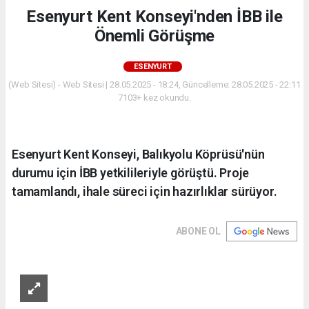
Esenyurt Kent Konseyi'nden İBB ile
Önemli Görüşme
ESENYURT
(Web Sitesi) - Web Sitesi | 28.05.2025 - 18:24, Güncelleme: 28.05.2025 - 22:11
7103+ kez okundu.
Esenyurt Kent Konseyi, Balıkyolu Köprüsü'nün
durumu için İBB yetkilileriyle görüştü. Proje
tamamlandı, ihale süreci için hazırlıklar sürüyor.
ABONE OL