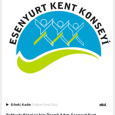
Erkek
|
Kadın
(Haberi Sesli Oku)
Balıkyolu Köprüsü İçin Önemli Adım: Esenyurt Kent