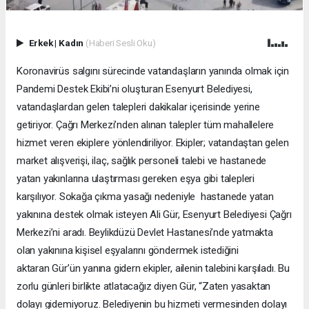
Erkek
|
Kadın
(Haberi Sesli Oku)
Koronavirüs salgını sürecinde vatandaşların yanında olmak için
Pandemi Destek Ekibi’ni oluşturan Esenyurt Belediyesi,
vatandaşlardan gelen talepleri dakikalar içerisinde yerine
getiriyor. Çağrı Merkezi’nden alınan talepler tüm mahallelere
hizmet veren ekiplere yönlendiriliyor. Ekipler; vatandaştan gelen
market alışverişi, ilaç, sağlık personeli talebi ve hastanede
yatan yakınlarına ulaştırması gereken eşya gibi talepleri
karşılıyor. Sokağa çıkma yasağı nedeniyle hastanede yatan
yakınına destek olmak isteyen Ali Gür, Esenyurt Belediyesi Çağrı
Merkezi’ni aradı. Beylikdüzü Devlet Hastanesi’nde yatmakta
olan yakınına kişisel eşyalarını göndermek istediğini
aktaran Gür’ün yanına gidern ekipler, ailenin talebini karşıladı. Bu
zorlu günleri birlikte atlatacağız diyen Gür, “Zaten yasaktan
dolayı gidemiyoruz. Belediyenin bu hizmeti vermesinden dolayı