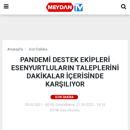
Anasayfa
Son Dakika
​PANDEMİ DESTEK EKİPLERİ
ESENYURTLULARIN TALEPLERİNİ
DAKİKALAR İÇERİSİNDE
KARŞILIYOR
SON DAKIKA
03.05.2021 - 00:00, Güncelleme: 21.09.2023 - 14:15
3018+ kez okundu.