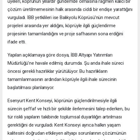
üyeleri, köprünün yıllardır gündemde olmasına rağmen kalıcı bir
çözüm üretilmemesinin halk arasında ciddi bir endişe yarattığını
vurguladı. İBB yetkilileri ise Balıkyolu Köprüsü’nün mevcut
projeleri arasında yer aldığını, köprüyle ilgili güçlendirme
projesinin tamamlandığını ve proje safhasının sona erdiğini
ifade etti.
Yapılan açıklamaya göre dosya, İBB Altyapı Yatırımları
Müdürlüğü’ne havale edilmiş durumda. Şu anda ihale süreci
öncesi gerekli hazırlıklar yürütülüyor. Bu hazırlıkların
tamamlanmasının ardından köprüyle ilgili ihale sürecinin
başlatılması planlanıyor.
Esenyurt Kent Konseyi, köprünün güçlendirilmesiyle ilgili
sürecin şeffaf ve hızlı bir şekilde ilerlemesini talep ederken, bu
tür riskli yapıların takibinde toplumsal duyarlılığın artırılması
gerektiğini de vurguladı. Kent Konseyi ayrıca halkın yaşam
kalitesini doğrudan etkileyen altyapı sorunlarının çözümünün