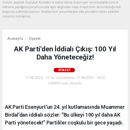
Yorum yazarak Topluluk Kuralları’nı kabul etmiş bulunuyor ve meydantv.com.tr
sitesine yaptığınız yorumunuzla ilgili doğrudan veya dolaylı tüm sorumluluğu tek
başınıza üstleniyorsunuz. Yazılan tüm yorumlardan site yönetimi hiçbir şekilde
sorumlu tutulamaz.
Anasayfa
Siyaset
AK Parti’den İddialı Çıkış: 100 Yıl
Daha Yöneteceğiz!
SIYASET
17.08.2025 - 15:16, Güncelleme: 17.08.2025 - 18:22
145497+ kez okundu.
AK Parti Esenyurt’un 24. yıl kutlamasında Muammer
Birdal’dan iddialı sözler: “Bu ülkeyi 100 yıl daha AK
Parti yönetecek!” Partililer coşkulu bir gece yaşadı.