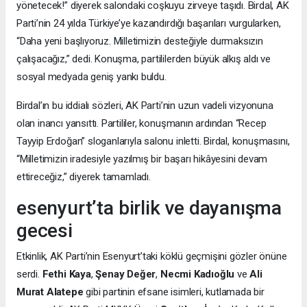
yönetecek!” diyerek salondaki coşkuyu zirveye taşıdı. Birdal, AK
Parti’nin 24 yılda Türkiye’ye kazandırdığı başarıları vurgularken,
“Daha yeni başlıyoruz. Milletimizin desteğiyle durmaksızın
çalışacağız,” dedi. Konuşma, partililerden büyük alkış aldı ve
sosyal medyada geniş yankı buldu.
Birdal’ın bu iddialı sözleri, AK Parti’nin uzun vadeli vizyonuna
olan inancı yansıttı. Partililer, konuşmanın ardından “Recep
Tayyip Erdoğan” sloganlarıyla salonu inletti. Birdal, konuşmasını,
“Milletimizin iradesiyle yazılmış bir başarı hikâyesini devam
ettireceğiz,” diyerek tamamladı.
esenyurt’ta birlik ve dayanışma
gecesi
Etkinlik, AK Parti’nin Esenyurt’taki köklü geçmişini gözler önüne
serdi.
Fethi Kaya
,
Şenay Değer
,
Necmi Kadıoğlu
ve
Ali
Murat Alatepe
gibi partinin efsane isimleri, kutlamada bir