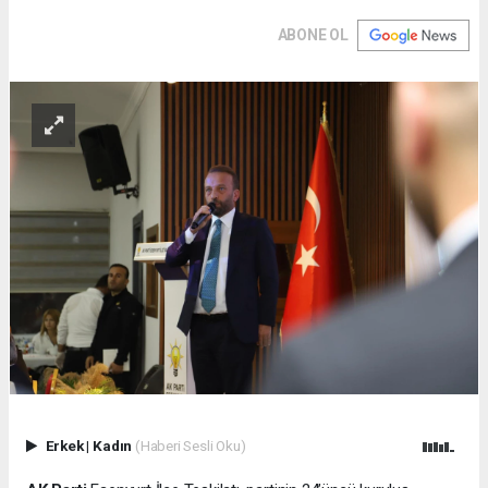
ABONE OL
Erkek
|
Kadın
(Haberi Sesli Oku)