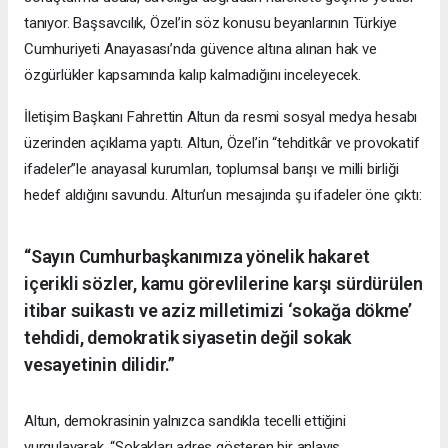
tanıyor. Başsavcılık, Özel’in söz konusu beyanlarının Türkiye
Cumhuriyeti Anayasası’nda güvence altına alınan hak ve
özgürlükler kapsamında kalıp kalmadığını inceleyecek.
İletişim Başkanı Fahrettin Altun da resmi sosyal medya hesabı
üzerinden açıklama yaptı. Altun, Özel’in “tehditkâr ve provokatif
ifadeler”le anayasal kurumları, toplumsal barışı ve milli birliği
hedef aldığını savundu. Altun’un mesajında şu ifadeler öne çıktı:
“Sayın Cumhurbaşkanımıza yönelik hakaret
içerikli sözler, kamu görevlilerine karşı sürdürülen
itibar suikastı ve aziz milletimizi ‘sokağa dökme’
tehdidi, demokratik siyasetin değil sokak
vesayetinin dilidir.”
Altun, demokrasinin yalnızca sandıkla tecelli ettiğini
vurgulayarak, “Sokakları adres gösteren bir anlayış,