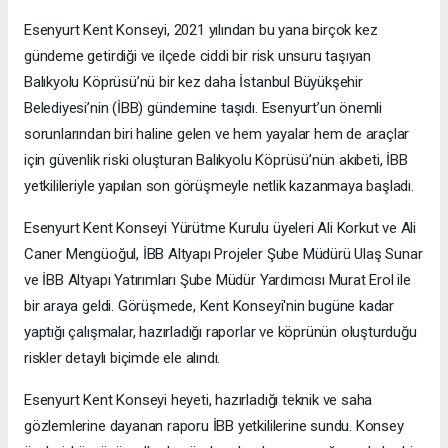
Esenyurt Kent Konseyi, 2021 yılından bu yana birçok kez
gündeme getirdiği ve ilçede ciddi bir risk unsuru taşıyan
Balıkyolu Köprüsü’nü bir kez daha İstanbul Büyükşehir
Belediyesi’nin (İBB) gündemine taşıdı. Esenyurt’un önemli
sorunlarından biri haline gelen ve hem yayalar hem de araçlar
için güvenlik riski oluşturan Balıkyolu Köprüsü’nün akıbeti, İBB
yetkilileriyle yapılan son görüşmeyle netlik kazanmaya başladı.
Esenyurt Kent Konseyi Yürütme Kurulu üyeleri Ali Korkut ve Ali
Caner Mengüoğul, İBB Altyapı Projeler Şube Müdürü Ulaş Sunar
ve İBB Altyapı Yatırımları Şube Müdür Yardımcısı Murat Erol ile
bir araya geldi. Görüşmede, Kent Konseyi'nin bugüne kadar
yaptığı çalışmalar, hazırladığı raporlar ve köprünün oluşturduğu
riskler detaylı biçimde ele alındı.
Esenyurt Kent Konseyi heyeti, hazırladığı teknik ve saha
gözlemlerine dayanan raporu İBB yetkililerine sundu. Konsey