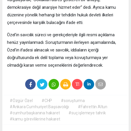
demokrasiye değil anarşiye hizmet eder” dedi. Ayrıca kamu
düzenine yönelik herhangi bir tehdidin hukuk devleti ilkeleri
çerçevesinde karşılık bulacağını ifade etti.
Özel’in savcılık süreci ve gerekçeleriyle ilgili resmi açıklama
henüz yayınlanmadı. Soruşturmanın ilerleyen aşamalarında,
Özel’in ifadesi alınacak ve savcılık, iddiaların içeriği
doğrultusunda ek delil toplama veya kovuşturmaya yer
olmadığı kararı verme seçeneklerini değerlendirecek.
#Özgür Özel
#CHP
#soruşturma
#Ankara Cumhuriyet Başsavcılığı
#Fahrettin Altun
#cumhurbaşkanına hakaret
#suç işlemeye tahrik
#kamu görevlilerine hakaret