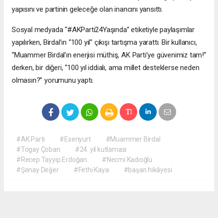
yapısını ve partinin geleceğe olan inancını yansıttı.
Sosyal medyada “#AKParti24Yaşında” etiketiyle paylaşımlar
yapılırken, Birdal’ın “100 yıl” çıkışı tartışma yarattı. Bir kullanıcı,
“Muammer Birdal’ın enerjisi müthiş, AK Parti’ye güvenimiz tam!”
derken, bir diğeri, “100 yıl iddialı, ama millet desteklerse neden
olmasın?” yorumunu yaptı.
#AK Parti
#Esenyurt
#Muammer Birdal
#Togay Çoban
#24. yıl kutlaması
#Recep Tayyip Erdoğan
#Necmi Kadıoğlu
#Şenay Değer
#Fethi Kaya
#başarı hikâyesi
Okuyucu Yorumları
(0)