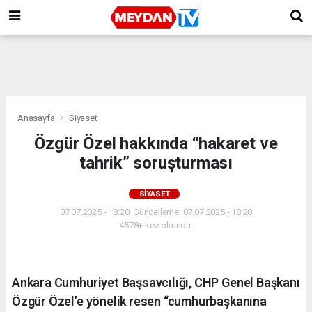
Anasayfa
Siyaset
Özgür Özel hakkında “hakaret ve
tahrik” soruşturması
SIYASET
07.07.2025 - 18:20, Güncelleme: 07.07.2025 - 18:20
4578+ kez okundu.
Ankara Cumhuriyet Başsavcılığı, CHP Genel Başkanı
Özgür Özel’e yönelik resen “cumhurbaşkanına