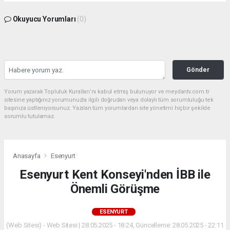
Okuyucu Yorumları
(0)
Gönder
Yorum yazarak Topluluk Kuralları’nı kabul etmiş bulunuyor ve meydantv.com.tr
sitesine yaptığınız yorumunuzla ilgili doğrudan veya dolaylı tüm sorumluluğu tek
başınıza üstleniyorsunuz. Yazılan tüm yorumlardan site yönetimi hiçbir şekilde
sorumlu tutulamaz.
Anasayfa
Esenyurt
Esenyurt Kent Konseyi'nden İBB ile
Önemli Görüşme
ESENYURT
(Web Sitesi) - Web Sitesi | 28.05.2025 - 18:24, Güncelleme: 28.05.2025 - 22:11