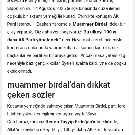
AK Parti
Esenyurt İlçe Teşkilatı, partinin 24’üncü kuruluş
yıldönümünü 14 Ağustos 2025’te ilçe binasında düzenlenen
coşkulu bir akşam yemeği ile kutladı. Etkinlikte konuşan AK
Parti İstanbul İl Başkan Yardımcısı
Muammer Birdal
, iddialı bir
çıkış yaparak, “Biz daha yeni başlıyoruz!
Bu ülkeyi 100 yıl
daha AK Parti yönetecek
!” dedi. Hava muhalefeti nedeniyle
konferans salonunda yapılan kutlama, kurucu kadrolar, eski
başkanlar ve partilileri bir araya getirdi. Ancak masa yetersizliği
nedeniyle bazı gençlik kolları üyeleri ayakta kaldı, yine de coşku
eksik olmadı.
muammer birdal’dan dikkat
çeken sözler
Kutlama yemeğinde sahneye çıkan Muammer Birdal, partililere
hitaben yüksek enerjili bir konuşma yaptı. “Sayın
Cumhurbaşkanımız
Recep Tayyip Erdoğan
’ın liderliğinde,
Allah’ın izniyle bu ülkeyi 50 yıl, 100 yıl daha AK Parti teşkilatları