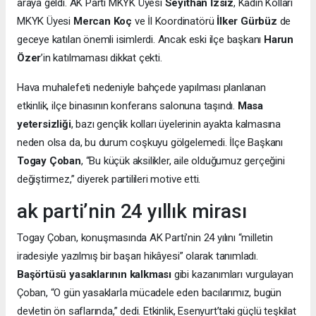
araya geldi. AK Parti MKYK Üyesi
Seyithan İzsiz
, Kadın Kolları
MKYK Üyesi
Mercan Koç
ve İl Koordinatörü
İlker Gürbüz
de
geceye katılan önemli isimlerdi. Ancak eski ilçe başkanı
Harun
Özer
’in katılmaması dikkat çekti.
Hava muhalefeti nedeniyle bahçede yapılması planlanan
etkinlik, ilçe binasının konferans salonuna taşındı.
Masa
yetersizliği
, bazı gençlik kolları üyelerinin ayakta kalmasına
neden olsa da, bu durum coşkuyu gölgelemedi. İlçe Başkanı
Togay Çoban
, “Bu küçük aksilikler, aile olduğumuz gerçeğini
değiştirmez,” diyerek partilileri motive etti.
ak parti’nin 24 yıllık mirası
Togay Çoban, konuşmasında AK Parti’nin 24 yılını “milletin
iradesiyle yazılmış bir başarı hikâyesi” olarak tanımladı.
Başörtüsü yasaklarının kalkması
gibi kazanımları vurgulayan
Çoban, “O gün yasaklarla mücadele eden bacılarımız, bugün
devletin ön saflarında,” dedi. Etkinlik, Esenyurt’taki güçlü teşkilat