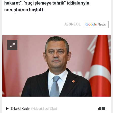
hakaret”, “suç işlemeye tahrik” iddialarıyla
soruşturma başlattı.
ABONE OL
Erkek
|
Kadın
(Haberi Sesli Oku)