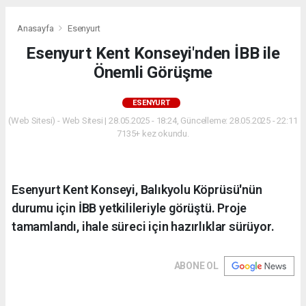
Anasayfa
Esenyurt
Esenyurt Kent Konseyi'nden İBB ile
Önemli Görüşme
ESENYURT
(Web Sitesi) - Web Sitesi | 28.05.2025 - 18:24, Güncelleme: 28.05.2025 - 22:11
7135+ kez okundu.
Esenyurt Kent Konseyi, Balıkyolu Köprüsü'nün
durumu için İBB yetkilileriyle görüştü. Proje
tamamlandı, ihale süreci için hazırlıklar sürüyor.
ABONE OL