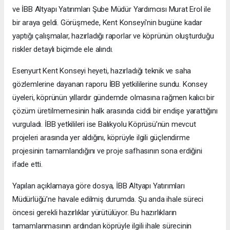
ve İBB Altyapı Yatırımları Şube Müdür Yardımcısı Murat Erol ile
bir araya geldi. Görüşmede, Kent Konseyi'nin bugüne kadar
yaptığı çalışmalar, hazırladığı raporlar ve köprünün oluşturduğu
riskler detaylı biçimde ele alındı.
Esenyurt Kent Konseyi heyeti, hazırladığı teknik ve saha
gözlemlerine dayanan raporu İBB yetkililerine sundu. Konsey
üyeleri, köprünün yıllardır gündemde olmasına rağmen kalıcı bir
çözüm üretilmemesinin halk arasında ciddi bir endişe yarattığını
vurguladı. İBB yetkilileri ise Balıkyolu Köprüsü’nün mevcut
projeleri arasında yer aldığını, köprüyle ilgili güçlendirme
projesinin tamamlandığını ve proje safhasının sona erdiğini
ifade etti.
Yapılan açıklamaya göre dosya, İBB Altyapı Yatırımları
Müdürlüğü’ne havale edilmiş durumda. Şu anda ihale süreci
öncesi gerekli hazırlıklar yürütülüyor. Bu hazırlıkların
tamamlanmasının ardından köprüyle ilgili ihale sürecinin