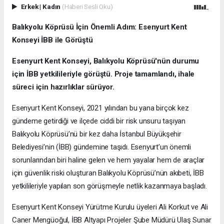
Erkek
|
Kadın
(Haberi Sesli Oku)
Balıkyolu Köprüsü İçin Önemli Adım: Esenyurt Kent
Konseyi İBB ile Görüştü
Esenyurt Kent Konseyi, Balıkyolu Köprüsü'nün durumu
için İBB yetkilileriyle görüştü. Proje tamamlandı, ihale
süreci için hazırlıklar sürüyor.
Esenyurt Kent Konseyi, 2021 yılından bu yana birçok kez
gündeme getirdiği ve ilçede ciddi bir risk unsuru taşıyan
Balıkyolu Köprüsü’nü bir kez daha İstanbul Büyükşehir
Belediyesi’nin (İBB) gündemine taşıdı. Esenyurt’un önemli
sorunlarından biri haline gelen ve hem yayalar hem de araçlar
için güvenlik riski oluşturan Balıkyolu Köprüsü’nün akıbeti, İBB
yetkilileriyle yapılan son görüşmeyle netlik kazanmaya başladı.
Esenyurt Kent Konseyi Yürütme Kurulu üyeleri Ali Korkut ve Ali
Caner Mengüoğul, İBB Altyapı Projeler Şube Müdürü Ulaş Sunar