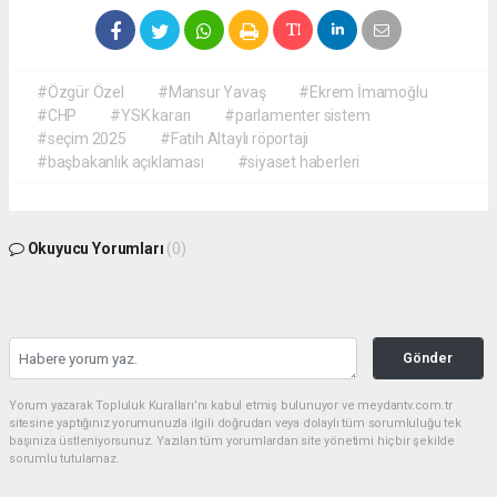
#Özgür Özel
#Mansur Yavaş
#Ekrem İmamoğlu
#CHP
#YSK kararı
#parlamenter sistem
#seçim 2025
#Fatih Altaylı röportajı
#başbakanlık açıklaması
#siyaset haberleri
Okuyucu Yorumları
(0)
Gönder
Yorum yazarak Topluluk Kuralları’nı kabul etmiş bulunuyor ve meydantv.com.tr
sitesine yaptığınız yorumunuzla ilgili doğrudan veya dolaylı tüm sorumluluğu tek
başınıza üstleniyorsunuz. Yazılan tüm yorumlardan site yönetimi hiçbir şekilde
sorumlu tutulamaz.