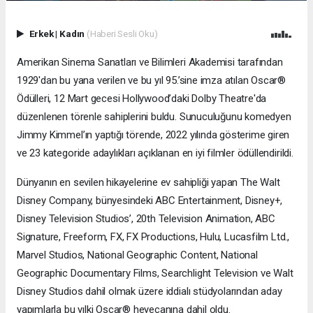
Erkek
|
Kadın
(Haberi Sesli Oku)
Amerikan Sinema Sanatları ve Bilimleri Akademisi tarafından
1929'dan bu yana verilen ve bu yıl 95.’sine imza atılan Oscar®️
Ödülleri, 12 Mart gecesi Hollywood’daki Dolby Theatre'da
düzenlenen törenle sahiplerini buldu. Sunuculuğunu komedyen
Jimmy Kimmel’ın yaptığı törende, 2022 yılında gösterime giren
ve 23 kategoride adaylıkları açıklanan en iyi filmler ödüllendirildi.
Dünyanın en sevilen hikayelerine ev sahipliği yapan The Walt
Disney Company, bünyesindeki ABC Entertainment, Disney+,
Disney Television Studios’, 20th Television Animation, ABC
Signature, Freeform, FX, FX Productions, Hulu, Lucasfilm Ltd.,
Marvel Studios, National Geographic Content, National
Geographic Documentary Films, Searchlight Television ve Walt
Disney Studios dahil olmak üzere iddialı stüdyolarından aday
yapımlarla bu yılki Oscar®️ heyecanına dahil oldu.