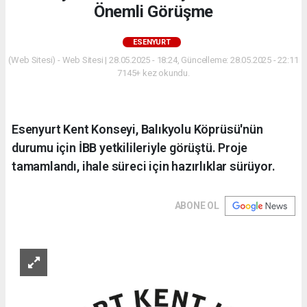
Önemli Görüşme
ESENYURT
(Web Sitesi) - Web Sitesi | 28.05.2025 - 18:24, Güncelleme: 28.05.2025 - 22:11
7145+ kez okundu.
Esenyurt Kent Konseyi, Balıkyolu Köprüsü'nün
durumu için İBB yetkilileriyle görüştü. Proje
tamamlandı, ihale süreci için hazırlıklar sürüyor.
ABONE OL