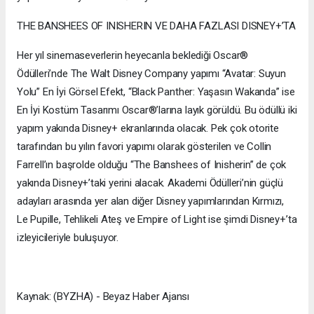
THE BANSHEES OF INISHERIN VE DAHA FAZLASI DISNEY+’TA
Her yıl sinemaseverlerin heyecanla beklediği Oscar®️
Ödülleri’nde The Walt Disney Company yapımı “Avatar: Suyun
Yolu” En İyi Görsel Efekt, “Black Panther: Yaşasın Wakanda” ise
En İyi Kostüm Tasarımı Oscar®️’larına layık görüldü. Bu ödüllü iki
yapım yakında Disney+ ekranlarında olacak. Pek çok otorite
tarafından bu yılın favori yapımı olarak gösterilen ve Collin
Farrell’ın başrolde olduğu “The Banshees of Inisherin” de çok
yakında Disney+’taki yerini alacak. Akademi Ödülleri’nin güçlü
adayları arasında yer alan diğer Disney yapımlarından Kırmızı,
Le Pupille, Tehlikeli Ateş ve Empire of Light ise şimdi Disney+’ta
izleyicileriyle buluşuyor.
Kaynak: (BYZHA) - Beyaz Haber Ajansı