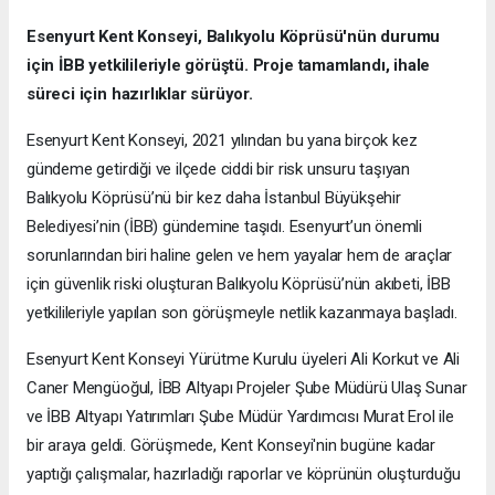
Esenyurt Kent Konseyi, Balıkyolu Köprüsü'nün durumu
için İBB yetkilileriyle görüştü. Proje tamamlandı, ihale
süreci için hazırlıklar sürüyor.
Esenyurt Kent Konseyi, 2021 yılından bu yana birçok kez
gündeme getirdiği ve ilçede ciddi bir risk unsuru taşıyan
Balıkyolu Köprüsü’nü bir kez daha İstanbul Büyükşehir
Belediyesi’nin (İBB) gündemine taşıdı. Esenyurt’un önemli
sorunlarından biri haline gelen ve hem yayalar hem de araçlar
için güvenlik riski oluşturan Balıkyolu Köprüsü’nün akıbeti, İBB
yetkilileriyle yapılan son görüşmeyle netlik kazanmaya başladı.
Esenyurt Kent Konseyi Yürütme Kurulu üyeleri Ali Korkut ve Ali
Caner Mengüoğul, İBB Altyapı Projeler Şube Müdürü Ulaş Sunar
ve İBB Altyapı Yatırımları Şube Müdür Yardımcısı Murat Erol ile
bir araya geldi. Görüşmede, Kent Konseyi'nin bugüne kadar
yaptığı çalışmalar, hazırladığı raporlar ve köprünün oluşturduğu