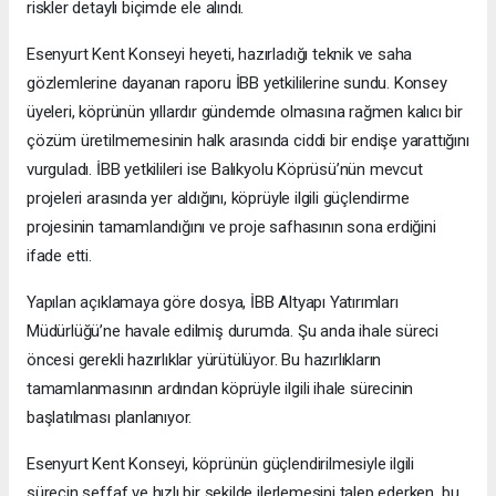
riskler detaylı biçimde ele alındı.
Esenyurt Kent Konseyi heyeti, hazırladığı teknik ve saha
gözlemlerine dayanan raporu İBB yetkililerine sundu. Konsey
üyeleri, köprünün yıllardır gündemde olmasına rağmen kalıcı bir
çözüm üretilmemesinin halk arasında ciddi bir endişe yarattığını
vurguladı. İBB yetkilileri ise Balıkyolu Köprüsü’nün mevcut
projeleri arasında yer aldığını, köprüyle ilgili güçlendirme
projesinin tamamlandığını ve proje safhasının sona erdiğini
ifade etti.
Yapılan açıklamaya göre dosya, İBB Altyapı Yatırımları
Müdürlüğü’ne havale edilmiş durumda. Şu anda ihale süreci
öncesi gerekli hazırlıklar yürütülüyor. Bu hazırlıkların
tamamlanmasının ardından köprüyle ilgili ihale sürecinin
başlatılması planlanıyor.
Esenyurt Kent Konseyi, köprünün güçlendirilmesiyle ilgili
sürecin şeffaf ve hızlı bir şekilde ilerlemesini talep ederken, bu