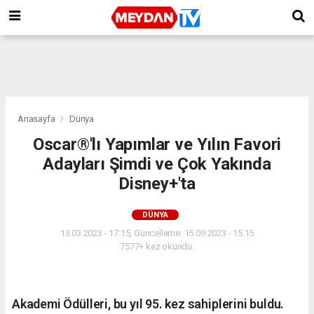
Anasayfa
Dünya
Oscar®️'lı Yapımlar ve Yılın Favori
Adayları Şimdi ve Çok Yakında
Disney+'ta
DÜNYA
13.03.2023 - 17:15, Güncelleme: 15.09.2023 - 15:15
7577+ kez okundu.
Akademi Ödülleri, bu yıl 95. kez sahiplerini buldu.