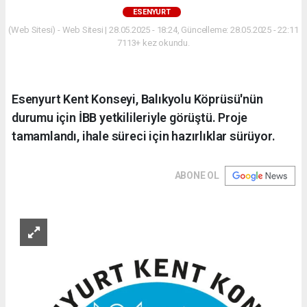
ESENYURT
(Web Sitesi) - Web Sitesi | 28.05.2025 - 18:24, Güncelleme: 28.05.2025 - 22:11
7113+ kez okundu.
Esenyurt Kent Konseyi, Balıkyolu Köprüsü'nün
durumu için İBB yetkilileriyle görüştü. Proje
tamamlandı, ihale süreci için hazırlıklar sürüyor.
ABONE OL