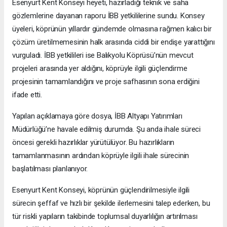
Esenyurt Kent Konseyi heyeti, hazırladığı teknik ve saha
gözlemlerine dayanan raporu İBB yetkililerine sundu. Konsey
üyeleri, köprünün yıllardır gündemde olmasına rağmen kalıcı bir
çözüm üretilmemesinin halk arasında ciddi bir endişe yarattığını
vurguladı. İBB yetkilileri ise Balıkyolu Köprüsü’nün mevcut
projeleri arasında yer aldığını, köprüyle ilgili güçlendirme
projesinin tamamlandığını ve proje safhasının sona erdiğini
ifade etti.
Yapılan açıklamaya göre dosya, İBB Altyapı Yatırımları
Müdürlüğü’ne havale edilmiş durumda. Şu anda ihale süreci
öncesi gerekli hazırlıklar yürütülüyor. Bu hazırlıkların
tamamlanmasının ardından köprüyle ilgili ihale sürecinin
başlatılması planlanıyor.
Esenyurt Kent Konseyi, köprünün güçlendirilmesiyle ilgili
sürecin şeffaf ve hızlı bir şekilde ilerlemesini talep ederken, bu
tür riskli yapıların takibinde toplumsal duyarlılığın artırılması