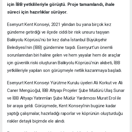
için İBB yetkilileriyle görüştü. Proje tamamlandı, ihale
süreci için hazırlıklar sürüyor.
Esenyurt Kent Konseyi, 2021 yılından bu yana birçok kez
gündeme getirdiği ve ilçede ciddi bir risk unsuru taşıyan
Balıkyolu Köprüsü’nü bir kez daha İstanbul Büyükşehir
Belediyesi’nin (İBB) gündemine taşıdı. Esenyurt’un önemli
sorunlarından biri haline gelen ve hem yayalar hem de araçlar
için güvenlik riski oluşturan Balıkyolu Köprüsü’nün akıbeti, İBB
yetkilileriyle yapılan son görüşmeyle netlik kazanmaya başladı.
Esenyurt Kent Konseyi Yürütme Kurulu üyeleri Ali Korkut ve Ali
Caner Mengüoğul, İBB Altyapı Projeler Şube Müdürü Ulaş Sunar
ve İBB Altyapı Yatırımları Şube Müdür Yardımcısı Murat Erol ile
bir araya geldi. Görüşmede, Kent Konseyi'nin bugüne kadar
yaptığı çalışmalar, hazırladığı raporlar ve köprünün oluşturduğu
riskler detaylı biçimde ele alındı.