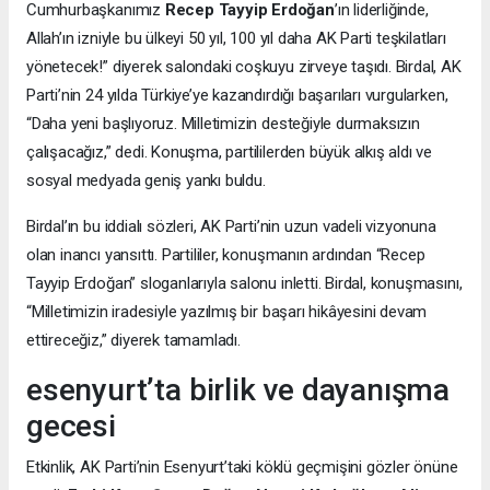
Cumhurbaşkanımız
Recep Tayyip Erdoğan
’ın liderliğinde,
Allah’ın izniyle bu ülkeyi 50 yıl, 100 yıl daha AK Parti teşkilatları
yönetecek!” diyerek salondaki coşkuyu zirveye taşıdı. Birdal, AK
Parti’nin 24 yılda Türkiye’ye kazandırdığı başarıları vurgularken,
“Daha yeni başlıyoruz. Milletimizin desteğiyle durmaksızın
çalışacağız,” dedi. Konuşma, partililerden büyük alkış aldı ve
sosyal medyada geniş yankı buldu.
Birdal’ın bu iddialı sözleri, AK Parti’nin uzun vadeli vizyonuna
olan inancı yansıttı. Partililer, konuşmanın ardından “Recep
Tayyip Erdoğan” sloganlarıyla salonu inletti. Birdal, konuşmasını,
“Milletimizin iradesiyle yazılmış bir başarı hikâyesini devam
ettireceğiz,” diyerek tamamladı.
esenyurt’ta birlik ve dayanışma
gecesi
Etkinlik, AK Parti’nin Esenyurt’taki köklü geçmişini gözler önüne