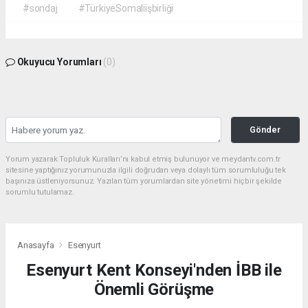
#sondaj
#TürkiyeSomaliişbirliği
Okuyucu Yorumları
(0)
Gönder
Yorum yazarak Topluluk Kuralları’nı kabul etmiş bulunuyor ve meydantv.com.tr
sitesine yaptığınız yorumunuzla ilgili doğrudan veya dolaylı tüm sorumluluğu tek
başınıza üstleniyorsunuz. Yazılan tüm yorumlardan site yönetimi hiçbir şekilde
sorumlu tutulamaz.
Anasayfa
Esenyurt
Esenyurt Kent Konseyi'nden İBB ile
Önemli Görüşme