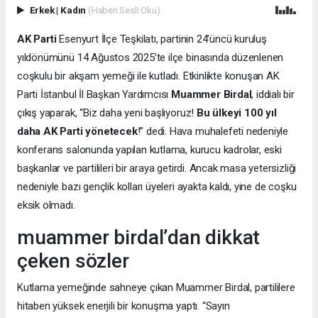
Erkek
|
Kadın
(Haberi Sesli Oku)
AK Parti
Esenyurt İlçe Teşkilatı, partinin 24’üncü kuruluş
yıldönümünü 14 Ağustos 2025’te ilçe binasında düzenlenen
coşkulu bir akşam yemeği ile kutladı. Etkinlikte konuşan AK
Parti İstanbul İl Başkan Yardımcısı
Muammer Birdal
, iddialı bir
çıkış yaparak, “Biz daha yeni başlıyoruz!
Bu ülkeyi 100 yıl
daha AK Parti yönetecek
!” dedi. Hava muhalefeti nedeniyle
konferans salonunda yapılan kutlama, kurucu kadrolar, eski
başkanlar ve partilileri bir araya getirdi. Ancak masa yetersizliği
nedeniyle bazı gençlik kolları üyeleri ayakta kaldı, yine de coşku
eksik olmadı.
muammer birdal’dan dikkat
çeken sözler
Kutlama yemeğinde sahneye çıkan Muammer Birdal, partililere
hitaben yüksek enerjili bir konuşma yaptı. “Sayın