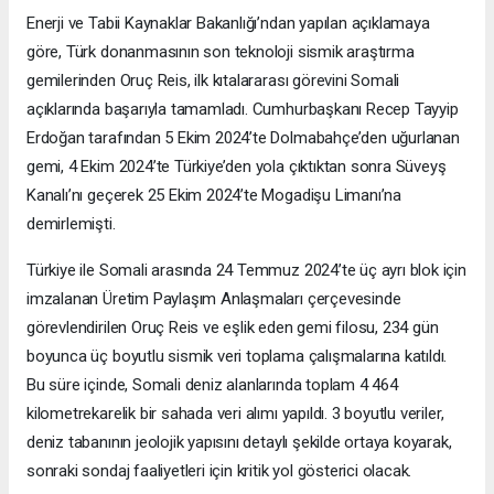
Enerji ve Tabii Kaynaklar Bakanlığı’ndan yapılan açıklamaya
göre, Türk donanmasının son teknoloji sismik araştırma
gemilerinden Oruç Reis, ilk kıtalararası görevini Somali
açıklarında başarıyla tamamladı. Cumhurbaşkanı Recep Tayyip
Erdoğan tarafından 5 Ekim 2024’te Dolmabahçe’den uğurlanan
gemi, 4 Ekim 2024’te Türkiye’den yola çıktıktan sonra Süveyş
Kanalı’nı geçerek 25 Ekim 2024’te Mogadişu Limanı’na
demirlemişti.
Türkiye ile Somali arasında 24 Temmuz 2024’te üç ayrı blok için
imzalanan Üretim Paylaşım Anlaşmaları çerçevesinde
görevlendirilen Oruç Reis ve eşlik eden gemi filosu, 234 gün
boyunca üç boyutlu sismik veri toplama çalışmalarına katıldı.
Bu süre içinde, Somali deniz alanlarında toplam 4 464
kilometrekarelik bir sahada veri alımı yapıldı. 3 boyutlu veriler,
deniz tabanının jeolojik yapısını detaylı şekilde ortaya koyarak,
sonraki sondaj faaliyetleri için kritik yol gösterici olacak.