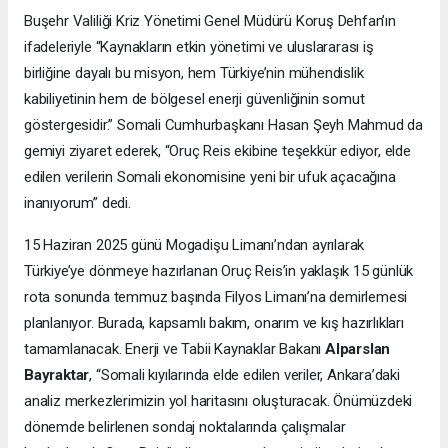
Buşehr Valiliği Kriz Yönetimi Genel Müdürü Koruş Dehfan’ın
ifadeleriyle “Kaynakların etkin yönetimi ve uluslararası iş
birliğine dayalı bu misyon, hem Türkiye’nin mühendislik
kabiliyetinin hem de bölgesel enerji güvenliğinin somut
göstergesidir.” Somali Cumhurbaşkanı Hasan Şeyh Mahmud da
gemiyi ziyaret ederek, “Oruç Reis ekibine teşekkür ediyor, elde
edilen verilerin Somali ekonomisine yeni bir ufuk açacağına
inanıyorum” dedi.
15 Haziran 2025 günü Mogadişu Limanı’ndan ayrılarak
Türkiye’ye dönmeye hazırlanan Oruç Reis’in yaklaşık 15 günlük
rota sonunda temmuz başında Filyos Limanı’na demirlemesi
planlanıyor. Burada, kapsamlı bakım, onarım ve kış hazırlıkları
tamamlanacak. Enerji ve Tabii Kaynaklar Bakanı
Alparslan
Bayraktar
, “Somali kıyılarında elde edilen veriler, Ankara’daki
analiz merkezlerimizin yol haritasını oluşturacak. Önümüzdeki
dönemde belirlenen sondaj noktalarında çalışmalar