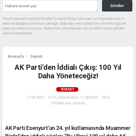
Gönder
Yorum yazarak Topluluk Kuralları’nı kabul etmiş bulunuyor ve meydantv.com.tr
sitesine yaptığınız yorumunuzla ilgili doğrudan veya dolaylı tüm sorumluluğu tek
başınıza üstleniyorsunuz. Yazılan tüm yorumlardan site yönetimi hiçbir şekilde
sorumlu tutulamaz.
Anasayfa
Siyaset
AK Parti’den İddialı Çıkış: 100 Yıl
Daha Yöneteceğiz!
SIYASET
17.08.2025 - 15:16, Güncelleme: 17.08.2025 - 18:22
145508+ kez okundu.
AK Parti Esenyurt’un 24. yıl kutlamasında Muammer