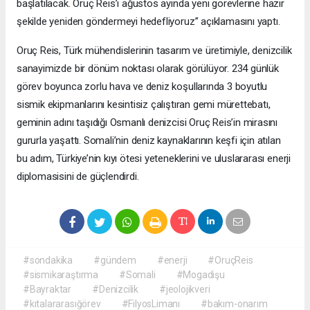
başlatılacak. Oruç Reis’i ağustos ayında yeni görevlerine hazır
şekilde yeniden göndermeyi hedefliyoruz” açıklamasını yaptı.
Oruç Reis, Türk mühendislerinin tasarım ve üretimiyle, denizcilik
sanayimizde bir dönüm noktası olarak görülüyor. 234 günlük
görev boyunca zorlu hava ve deniz koşullarında 3 boyutlu
sismik ekipmanlarını kesintisiz çalıştıran gemi mürettebatı,
geminin adını taşıdığı Osmanlı denizcisi Oruç Reis’in mirasını
gururla yaşattı. Somali’nin deniz kaynaklarının keşfi için atılan
bu adım, Türkiye’nin kıyı ötesi yeteneklerini ve uluslararası enerji
diplomasisini de güçlendirdi.
#sondakika
#gündem
#enerji
#OruçReis
#sismikaraştırma
#Somali
#Mogadişu
#Bayraktar
#Denizcilik
#jeolojikveri
#kıtalararasığörev
#FilyosLimanı
#bakım-onarım