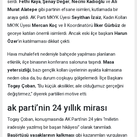
serdi.
Fethi Kaya
,
Şenay Değer
,
Necmi Kadıoğlu
ve
Ali
Murat Alatepe
gibi partinin efsane isimleri, kutlamada bir
araya geldi. AK Parti MKYK Üyesi
Seyithan İzsiz
, Kadın Kolları
MKYK Üyesi
Mercan Koç
ve İl Koordinatörü
İlker Gürbüz
de
geceye katılan önemli isimlerdi. Ancak eski ilçe başkanı
Harun
Özer
’in katılmaması dikkat çekti.
Hava muhalefeti nedeniyle bahçede yapılması planlanan
etkinlik, ilçe binasının konferans salonuna taşındı.
Masa
yetersizliği
, bazı gençlik kolları üyelerinin ayakta kalmasına
neden olsa da, bu durum coşkuyu gölgelemedi. İlçe Başkanı
Togay Çoban
, “Bu küçük aksilikler, aile olduğumuz gerçeğini
değiştirmez,” diyerek partilileri motive etti.
ak parti’nin 24 yıllık mirası
Togay Çoban, konuşmasında AK Parti’nin 24 yılını “milletin
iradesiyle yazılmış bir başarı hikâyesi” olarak tanımladı.
Başörtüsü yasaklarının kalkması
gibi kazanımları vurgulayan