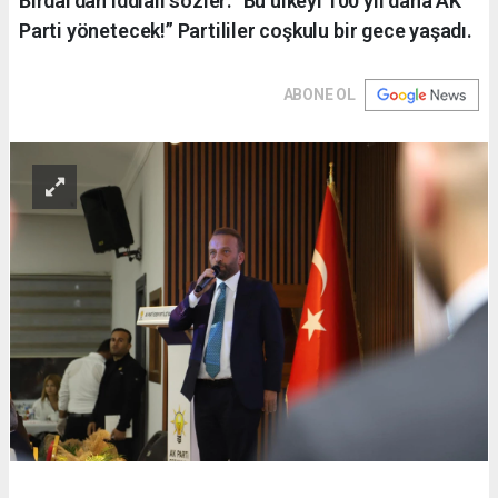
Birdal’dan iddialı sözler: “Bu ülkeyi 100 yıl daha AK
Parti yönetecek!” Partililer coşkulu bir gece yaşadı.
ABONE OL