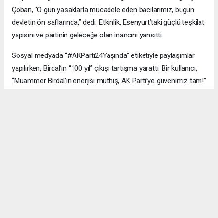
Çoban, “O gün yasaklarla mücadele eden bacılarımız, bugün
devletin ön saflarında,” dedi. Etkinlik, Esenyurt’taki güçlü teşkilat
yapısını ve partinin geleceğe olan inancını yansıttı.
Sosyal medyada “#AKParti24Yaşında” etiketiyle paylaşımlar
yapılırken, Birdal’ın “100 yıl” çıkışı tartışma yarattı. Bir kullanıcı,
“Muammer Birdal’ın enerjisi müthiş, AK Parti’ye güvenimiz tam!”
derken, bir diğeri, “100 yıl iddialı, ama millet desteklerse neden
olmasın?” yorumunu yaptı.
#AK Parti
#Esenyurt
#Muammer Birdal
#Togay Çoban
#24. yıl kutlaması
#Recep Tayyip Erdoğan
#Necmi Kadıoğlu
#Şenay Değer
#Fethi Kaya
#başarı hikâyesi