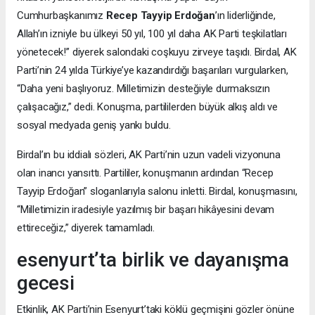
Cumhurbaşkanımız
Recep Tayyip Erdoğan
’ın liderliğinde,
Allah’ın izniyle bu ülkeyi 50 yıl, 100 yıl daha AK Parti teşkilatları
yönetecek!” diyerek salondaki coşkuyu zirveye taşıdı. Birdal, AK
Parti’nin 24 yılda Türkiye’ye kazandırdığı başarıları vurgularken,
“Daha yeni başlıyoruz. Milletimizin desteğiyle durmaksızın
çalışacağız,” dedi. Konuşma, partililerden büyük alkış aldı ve
sosyal medyada geniş yankı buldu.
Birdal’ın bu iddialı sözleri, AK Parti’nin uzun vadeli vizyonuna
olan inancı yansıttı. Partililer, konuşmanın ardından “Recep
Tayyip Erdoğan” sloganlarıyla salonu inletti. Birdal, konuşmasını,
“Milletimizin iradesiyle yazılmış bir başarı hikâyesini devam
ettireceğiz,” diyerek tamamladı.
esenyurt’ta birlik ve dayanışma
gecesi
Etkinlik, AK Parti’nin Esenyurt’taki köklü geçmişini gözler önüne