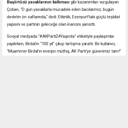
Başörtüsü yasaklarının kalkması
gibi kazanımları vurgulayan
Çoban, “O gün yasaklarla mücadele eden bacılarımız, bugün
devletin ön saflarında,” dedi. Etkinlik, Esenyurt’taki güçlü teşkilat
yapısını ve partinin geleceğe olan inancını yansıttı.
Sosyal medyada “#AKParti24Yaşında” etiketiyle paylaşımlar
yapılırken, Birdal’ın “100 yıl” çıkışı tartışma yarattı. Bir kullanıcı,
“Muammer Birdal’ın enerjisi müthiş, AK Parti’ye güvenimiz tam!”
derken, bir diğeri, “100 yıl iddialı, ama millet desteklerse neden
olmasın?” yorumunu yaptı.
#AK Parti
#Esenyurt
#Muammer Birdal
#Togay Çoban
#24. yıl kutlaması
#Recep Tayyip Erdoğan
#Necmi Kadıoğlu
#Şenay Değer
#Fethi Kaya
#başarı hikâyesi