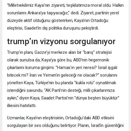
“Milletvekilimiz Kaya’nın ziyareti, teşkilatımıza moral oldu. Halkın
sorunlarını Ankara’ya taşıyacağız,” dedi. Ziyaret, partinin yerel
düzeyde aktif olduğunu gösterirken, Kaya’nın Ortadoğu
eleştirisi, Saadet’in dış politika duruşunu pekiştirdi.
trump’ın vizyonu sorgulanıyor
Trump’ın planı, Gazze’yi merkeze alan bir “barış” stratejisi
olarak sunulsa da, Kaya’ya göre bu, ABD’nin hegemonik
çıkarlarını koruma girişimi. “Hamas’ın yeri neresi? İsrail işgali
bitecek mi? İran ve Yemen’in geleceği ne olacak?” sorularını
yönelten Kaya, Türkiye’nin bu planda “kukla rolü” oynatılmak
istendiğini savundu. “AK Parti’nin desteği, milli çıkarlarımıza
aykırı,” diyen Kaya, Saadet Partisi’nin “dünya beşten büyüktür”
ilkesini hatırlattı.
Uzmanlar, Kaya’nın eleştirisinin, Ortadoğu’daki ABD etkisini
sorgulayan bir ses olduğunu belirtiyor. Planın, İsrail’in güvenliğini