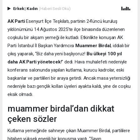
Erkek
|
Kadın
(Haberi Sesli Oku)
AK Parti
Esenyurt İlçe Teşkilatı, partinin 24’üncü kuruluş
yıldönümünü 14 Ağustos 2025’te ilçe binasında düzenlenen
coşkulu bir akşam yemeği ile kutladı. Etkinlikte konuşan AK
Parti İstanbul İl Başkan Yardımcısı
Muammer Birdal
, iddialı bir
çıkış yaparak, “Biz daha yeni başlıyoruz!
Bu ülkeyi 100 yıl
daha AK Parti yönetecek
!” dedi. Hava muhalefeti nedeniyle
konferans salonunda yapılan kutlama, kurucu kadrolar, eski
başkanlar ve partilileri bir araya getirdi. Ancak masa yetersizliği
nedeniyle bazı gençlik kolları üyeleri ayakta kaldı, yine de coşku
eksik olmadı.
muammer birdal’dan dikkat
çeken sözler
Kutlama yemeğinde sahneye çıkan Muammer Birdal, partililere
hitaben yüksek enerjili bir konuşma yaptı. “Sayın