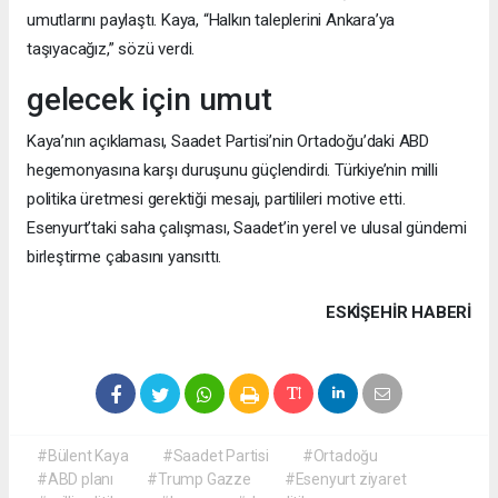
umutlarını paylaştı. Kaya, “Halkın taleplerini Ankara’ya
taşıyacağız,” sözü verdi.
gelecek için umut
Kaya’nın açıklaması, Saadet Partisi’nin Ortadoğu’daki ABD
hegemonyasına karşı duruşunu güçlendirdi. Türkiye’nin milli
politika üretmesi gerektiği mesajı, partilileri motive etti.
Esenyurt’taki saha çalışması, Saadet’in yerel ve ulusal gündemi
birleştirme çabasını yansıttı.
ESKIŞEHIR HABERİ
#Bülent Kaya
#Saadet Partisi
#Ortadoğu
#ABD planı
#Trump Gazze
#Esenyurt ziyaret