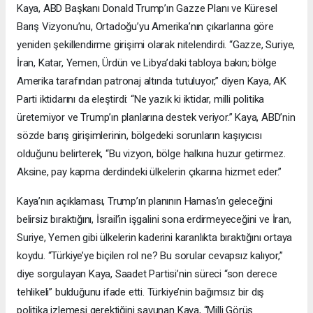
Kaya, ABD Başkanı Donald Trump’ın Gazze Planı ve Küresel
Barış Vizyonu’nu, Ortadoğu’yu Amerika’nın çıkarlarına göre
yeniden şekillendirme girişimi olarak nitelendirdi. “Gazze, Suriye,
İran, Katar, Yemen, Ürdün ve Libya’daki tabloya bakın; bölge
Amerika tarafından patronaj altında tutuluyor,” diyen Kaya, AK
Parti iktidarını da eleştirdi: “Ne yazık ki iktidar, milli politika
üretemiyor ve Trump’ın planlarına destek veriyor.” Kaya, ABD’nin
sözde barış girişimlerinin, bölgedeki sorunların kaşıyıcısı
olduğunu belirterek, “Bu vizyon, bölge halkına huzur getirmez.
Aksine, pay kapma derdindeki ülkelerin çıkarına hizmet eder.”
Kaya’nın açıklaması, Trump’ın planının Hamas’ın geleceğini
belirsiz bıraktığını, İsrail’in işgalini sona erdirmeyeceğini ve İran,
Suriye, Yemen gibi ülkelerin kaderini karanlıkta bıraktığını ortaya
koydu. “Türkiye’ye biçilen rol ne? Bu sorular cevapsız kalıyor,”
diye sorgulayan Kaya, Saadet Partisi’nin süreci “son derece
tehlikeli” bulduğunu ifade etti. Türkiye’nin bağımsız bir dış
politika izlemesi gerektiğini savunan Kaya, “Milli Görüş