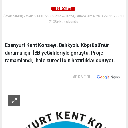
ESENYURT
(Web Sitesi) - Web Sitesi | 28.05.2025 - 18:24, Güncelleme: 28.05.2025 - 22:11
7103+ kez okundu.
Esenyurt Kent Konseyi, Balıkyolu Köprüsü'nün
durumu için İBB yetkilileriyle görüştü. Proje
tamamlandı, ihale süreci için hazırlıklar sürüyor.
ABONE OL