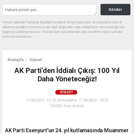
Gönder
Yorum yazarak Topluluk Kuralları’nı kabul etmiş bulunuyor ve meydantv.com.tr
sitesine yaptığınız yorumunuzla ilgili doğrudan veya dolaylı tüm sorumluluğu tek
başınıza üstleniyorsunuz. Yazılan tüm yorumlardan site yönetimi hiçbir şekilde
sorumlu tutulamaz.
Anasayfa
Siyaset
AK Parti’den İddialı Çıkış: 100 Yıl
Daha Yöneteceğiz!
SIYASET
17.08.2025 - 15:16, Güncelleme: 17.08.2025 - 18:22
145502+ kez okundu.
AK Parti Esenyurt’un 24. yıl kutlamasında Muammer