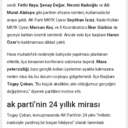
serdi.
Fethi Kaya
,
Şenay Değer
,
Necmi Kadıoğlu
ve
Ali
Murat Alatepe
gibi partinin efsane isimleri, kutlamada bir
araya geldi. AK Parti MKYK Üyesi
Seyithan İzsiz
, Kadın Kolları
MKYK Üyesi
Mercan Koç
ve İl Koordinatörü
İlker Gürbüz
de
geceye katılan önemli isimlerdi. Ancak eski ilçe başkanı
Harun
Özer
’in katılmaması dikkat çekti.
Hava muhalefeti nedeniyle bahçede yapılması planlanan
etkinlik, ilçe binasının konferans salonuna taşındı.
Masa
yetersizliği
, bazı gençlik kolları üyelerinin ayakta kalmasına
neden olsa da, bu durum coşkuyu gölgelemedi. İlçe Başkanı
Togay Çoban
, “Bu küçük aksilikler, aile olduğumuz gerçeğini
değiştirmez,” diyerek partilileri motive etti.
ak parti’nin 24 yıllık mirası
Togay Çoban, konuşmasında AK Parti’nin 24 yılını “milletin
iradesiyle yazılmış bir başarı hikâyesi” olarak tanımladı.