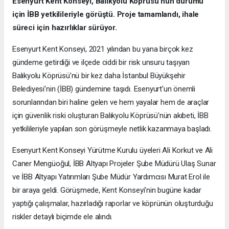
Esenyurt Kent Konseyi, Balıkyolu Köprüsü'nün durumu
için İBB yetkilileriyle görüştü. Proje tamamlandı, ihale
süreci için hazırlıklar sürüyor.
Esenyurt Kent Konseyi, 2021 yılından bu yana birçok kez
gündeme getirdiği ve ilçede ciddi bir risk unsuru taşıyan
Balıkyolu Köprüsü’nü bir kez daha İstanbul Büyükşehir
Belediyesi’nin (İBB) gündemine taşıdı. Esenyurt’un önemli
sorunlarından biri haline gelen ve hem yayalar hem de araçlar
için güvenlik riski oluşturan Balıkyolu Köprüsü’nün akıbeti, İBB
yetkilileriyle yapılan son görüşmeyle netlik kazanmaya başladı.
Esenyurt Kent Konseyi Yürütme Kurulu üyeleri Ali Korkut ve Ali
Caner Mengüoğul, İBB Altyapı Projeler Şube Müdürü Ulaş Sunar
ve İBB Altyapı Yatırımları Şube Müdür Yardımcısı Murat Erol ile
bir araya geldi. Görüşmede, Kent Konseyi'nin bugüne kadar
yaptığı çalışmalar, hazırladığı raporlar ve köprünün oluşturduğu
riskler detaylı biçimde ele alındı.