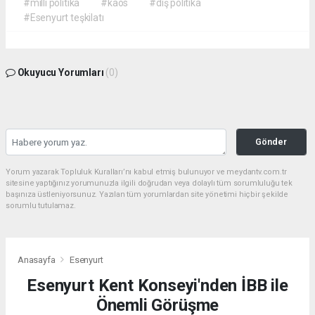
#milli politika
#kaos
#dış politika
#Esenyurt teşkilatı
Okuyucu Yorumları
(0)
Gönder
Yorum yazarak Topluluk Kuralları’nı kabul etmiş bulunuyor ve meydantv.com.tr
sitesine yaptığınız yorumunuzla ilgili doğrudan veya dolaylı tüm sorumluluğu tek
başınıza üstleniyorsunuz. Yazılan tüm yorumlardan site yönetimi hiçbir şekilde
sorumlu tutulamaz.
Anasayfa
Esenyurt
Esenyurt Kent Konseyi'nden İBB ile
Önemli Görüşme