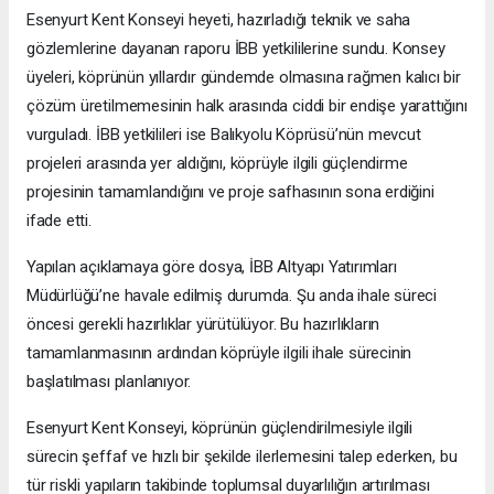
Esenyurt Kent Konseyi heyeti, hazırladığı teknik ve saha
gözlemlerine dayanan raporu İBB yetkililerine sundu. Konsey
üyeleri, köprünün yıllardır gündemde olmasına rağmen kalıcı bir
çözüm üretilmemesinin halk arasında ciddi bir endişe yarattığını
vurguladı. İBB yetkilileri ise Balıkyolu Köprüsü’nün mevcut
projeleri arasında yer aldığını, köprüyle ilgili güçlendirme
projesinin tamamlandığını ve proje safhasının sona erdiğini
ifade etti.
Yapılan açıklamaya göre dosya, İBB Altyapı Yatırımları
Müdürlüğü’ne havale edilmiş durumda. Şu anda ihale süreci
öncesi gerekli hazırlıklar yürütülüyor. Bu hazırlıkların
tamamlanmasının ardından köprüyle ilgili ihale sürecinin
başlatılması planlanıyor.
Esenyurt Kent Konseyi, köprünün güçlendirilmesiyle ilgili
sürecin şeffaf ve hızlı bir şekilde ilerlemesini talep ederken, bu
tür riskli yapıların takibinde toplumsal duyarlılığın artırılması