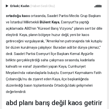
Erkek
|
Kadın
(Haberi Sesli Oku)
ortadoğu kaos
ortasında, Saadet Partisi Meclis Grup Başkanı
ve İstanbul Milletvekili
Bülent Kaya
, Esenyurt’ta yaptığı
açıklamada ABD’nin “Küresel Barış Vizyonu” planını sert bir dille
eleştirdi. Kaya, planın bölgeye huzur değil, yeni bir kaos
getireceğini vurgulayarak, “Amerika’nın patronajında tek kutuplu
bir düzen kurulmaya çalışılıyor. Buradan adil bir dünya çıkmaz,”
dedi. Saadet Partisi Esenyurt İlçe Başkanı Kemal Aygün’le
birlikte gerçekleştirdiği saha çalışması sırasında, kadınlarla
kahvaltı ve esnaf ziyaretleri yapan Kaya, Cumhuriyet
Meydanı’nda vatandaşlarla buluştu. Esenyurt Kaymakamı Fatih
Çobanoğlu’nu da ziyaret eden Kaya, ilçe başkanlığında
düzenlediği basın toplantısında Ortadoğu’daki gelişmeleri
değerlendirdi.
abd planı barış değil kaos getirir