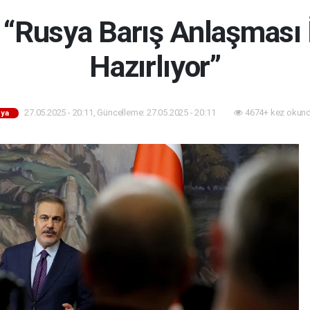
“Rusya Barış Anlaşması İ
Hazırlıyor”
27.05.2025 - 20:11, Güncelleme: 27.05.2025 - 20:11
4674+ kez okund
ya