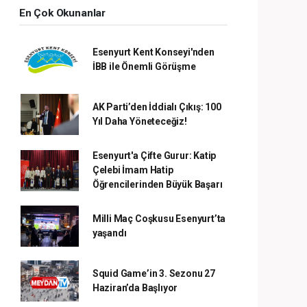
En Çok Okunanlar
Esenyurt Kent Konseyi'nden
İBB ile Önemli Görüşme
AK Parti’den İddialı Çıkış: 100
Yıl Daha Yöneteceğiz!
Esenyurt'a Çifte Gurur: Katip
Çelebi İmam Hatip
Öğrencilerinden Büyük Başarı
Milli Maç Coşkusu Esenyurt’ta
yaşandı
Squid Game’in 3. Sezonu 27
Haziran’da Başlıyor