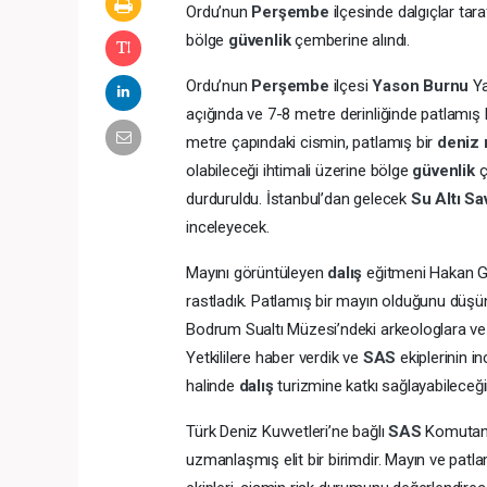
Ordu’nun
Perşembe
ilçesinde dalgıçlar ta
bölge
güvenlik
çemberine alındı.
Ordu’nun
Perşembe
ilçesi
Yason Burnu
Y
açığında ve 7-8 metre derinliğinde patlamış bi
metre çapındaki cismin, patlamış bir
deniz 
olabileceği ihtimali üzerine bölge
güvenlik
ç
durduruldu. İstanbul’dan gelecek
Su Altı S
inceleyecek.
Mayını görüntüleyen
dalış
eğitmeni Hakan G
rastladık. Patlamış bir mayın olduğunu düşün
Bodrum Sualtı Müzesi’ndeki arkeologlara ve
Yetkililere haber verdik ve
SAS
ekiplerinin i
halinde
dalış
turizmine katkı sağlayabileceğin
Türk Deniz Kuvvetleri’ne bağlı
SAS
Komutanl
uzmanlaşmış elit bir birimdir. Mayın ve pa