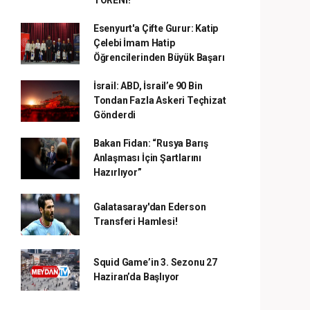
TÖRENİ!
Esenyurt'a Çifte Gurur: Katip
Çelebi İmam Hatip
Öğrencilerinden Büyük Başarı
İsrail: ABD, İsrail’e 90 Bin
Tondan Fazla Askeri Teçhizat
Gönderdi
Bakan Fidan: “Rusya Barış
Anlaşması İçin Şartlarını
Hazırlıyor”
Galatasaray'dan Ederson
Transferi Hamlesi!
Squid Game’in 3. Sezonu 27
Haziran’da Başlıyor