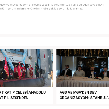
uyor ve meydantv.com.tr sitesine yaptığınız yorumunuzla ilgili doğrudan veya dolaylı
n tüm yorumlardan site yönetimi hiçbir şekilde sorumlu tutulamaz.
RT KATİP ÇELEBİ ANADOLU
AGD VE MGV’DEN DEV
TİP LİSESİ’NDEN
ORGANİZASYON: İSTANBUL’
ANLI MUHTEŞEM
FETHİ’NİN 573. YILI COŞKUY
ET TÖRENİ!
KUTLANACAK!