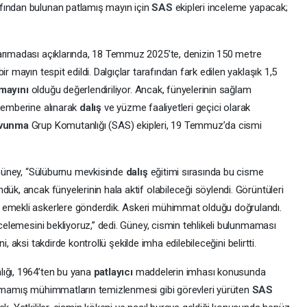
rafından bulunan patlamış mayın için
SAS
ekipleri inceleme yapacak;
arımadası açıklarında, 18 Temmuz 2025’te, denizin 150 metre
r mayın tespit edildi. Dalgıçlar tarafından fark edilen yaklaşık 1,5
mayını
olduğu değerlendiriliyor. Ancak, fünyelerinin sağlam
emberine alınarak
dalış
ve yüzme faaliyetleri geçici olarak
avunma
Grup Komutanlığı (SAS) ekipleri, 19 Temmuz’da cismi
üney, “Sülüburnu mevkisinde
dalış
eğitimi sırasında bu cisme
dük, ancak fünyelerinin hala aktif olabileceği söylendi. Görüntüleri
 emekli askerlere gönderdik. Askeri mühimmat olduğu doğrulandı.
ncelemesini bekliyoruz,” dedi. Güney, cismin tehlikeli bulunmaması
i, aksi takdirde kontrollü şekilde imha edilebileceğini belirtti.
ığı, 1964’ten bu yana
patlayıcı
maddelerin imhası konusunda
tlamamış mühimmatların temizlenmesi gibi görevleri yürüten
SAS