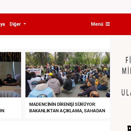
ya
Diğer
Menü
MADENCİNİN DİRENİŞİ SÜRÜYOR:
UN
BAKANLIKTAN AÇIKLAMA, SAHADAN
LA
MÜDAHALE HABERİ GELDİ!