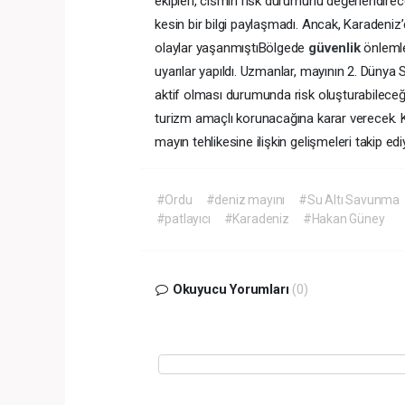
ekipleri, cismin risk durumunu değerlendirec
kesin bir bilgi paylaşmadı. Ancak, Karadeni
olaylar yaşanmıştıBölgede
güvenlik
önlemle
uyarılar yapıldı. Uzmanlar, mayının 2. Düny
aktif olması durumunda risk oluşturabileceği
turizm amaçlı korunacağına karar verecek
mayın tehlikesine ilişkin gelişmeleri takip edi
#Ordu
#deniz mayını
#Su Altı Savunma
#patlayıcı
#Karadeniz
#Hakan Güney
Okuyucu Yorumları
(0)