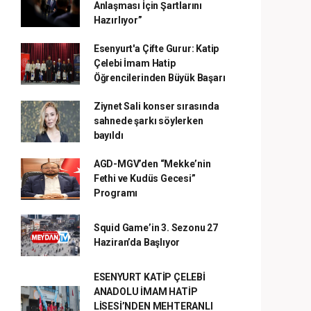
Anlaşması İçin Şartlarını
Hazırlıyor”
Esenyurt'a Çifte Gurur: Katip
Çelebi İmam Hatip
Öğrencilerinden Büyük Başarı
Ziynet Sali konser sırasında
sahnede şarkı söylerken
bayıldı
AGD-MGV’den “Mekke’nin
Fethi ve Kudüs Gecesi”
Programı
Squid Game’in 3. Sezonu 27
Haziran’da Başlıyor
ESENYURT KATİP ÇELEBİ
ANADOLU İMAM HATİP
LİSESİ’NDEN MEHTERANLI