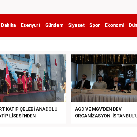
 Dakika
Esenyurt
Gündem
Siyaset
Spor
Ekonomi
Dün
RT KATİP ÇELEBİ ANADOLU
AGD VE MGV’DEN DEV
TİP LİSESİ’NDEN
ORGANİZASYON: İSTANBUL’
ANLI MUHTEŞEM
FETHİ’NİN 573. YILI COŞKUY
ET TÖRENİ!
KUTLANACAK!