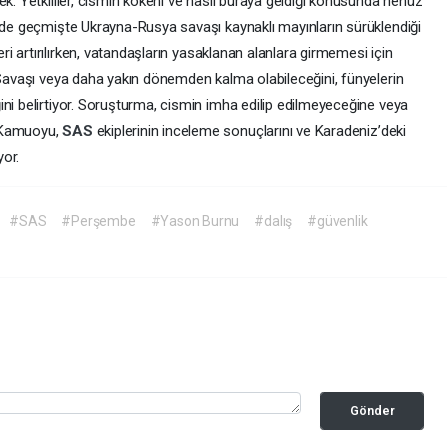
ek. Yetkililer, cismin kökeni ve nasıl buraya geldiği konusunda henüz
z’de geçmişte Ukrayna-Rusya savaşı kaynaklı mayınların sürüklendiği
ri artırılırken, vatandaşların yasaklanan alanlara girmemesi için
a Savaşı veya daha yakın dönemden kalma olabileceğini, fünyelerin
ni belirtiyor. Soruşturma, cismin imha edilip edilmeyeceğine veya
. Kamuoyu,
SAS
ekiplerinin inceleme sonuçlarını ve Karadeniz’deki
yor.
#SAS
#Perşembe
#Yason Burnu
#dalış
#güvenlik
Gönder