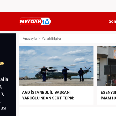
Son
Anasayfa
Yararlı Bilgiler
AGD İSTANBUL İL BAŞKANI
ESENYU
YAROĞLU'NDAN SERT TEPKİ:
İMAM HA
“NATO’NUN ÜLKEMİZDE İŞİ NE?”
MEHTER
MEZUNİY