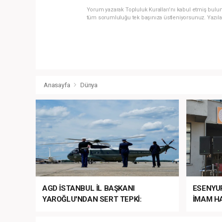
Yorum yazarak Topluluk Kuralları’nı kabul etmiş bulun
tüm sorumluluğu tek başınıza üstleniyorsunuz. Yazıla
Anasayfa
Dünya
AGD İSTANBUL İL BAŞKANI
ESENYU
YAROĞLU'NDAN SERT TEPKİ:
İMAM HA
“NATO’NUN ÜLKEMİZDE İŞİ NE?”
MEHTER
MEZUNİY