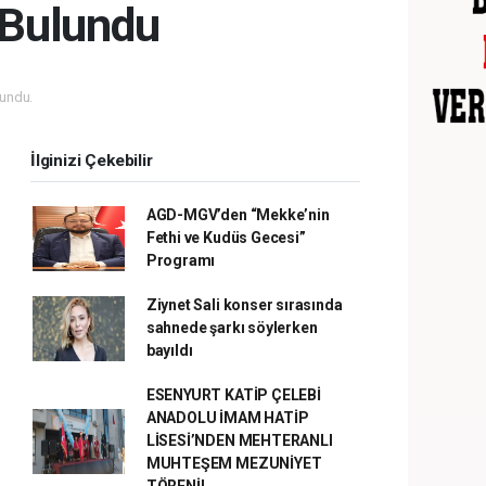
 Bulundu
undu.
İlginizi Çekebilir
AGD-MGV’den “Mekke’nin
Fethi ve Kudüs Gecesi”
Programı
Ziynet Sali konser sırasında
sahnede şarkı söylerken
bayıldı
ESENYURT KATİP ÇELEBİ
ANADOLU İMAM HATİP
LİSESİ’NDEN MEHTERANLI
MUHTEŞEM MEZUNİYET