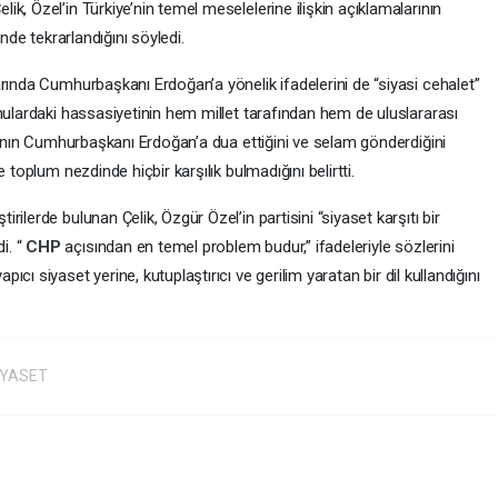
k, Özel’in Türkiye’nin temel meselelerine ilişkin açıklamalarının
inde tekrarlandığını söyledi.
rında Cumhurbaşkanı Erdoğan’a yönelik ifadelerini de “siyasi cehalet”
nulardaki hassasiyetinin hem millet tarafından hem de uluslararası
lkının Cumhurbaşkanı Erdoğan’a dua ettiğini ve selam gönderdiğini
 toplum nezdinde hiçbir karşılık bulmadığını belirtti.
ilerde bulunan Çelik, Özgür Özel’in partisini “siyaset karşıtı bir
i. “
CHP
açısından en temel problem budur,” ifadeleriyle sözlerini
pıcı siyaset yerine, kutuplaştırıcı ve gerilim yaratan bir dil kullandığını
İYASET