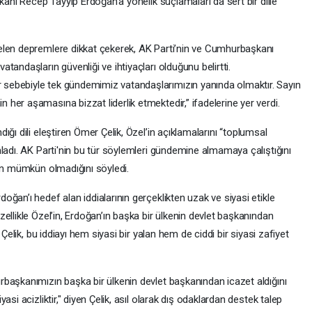
kanı Recep Tayyip Erdoğan’a yönelik suçlamaları da sert bir dille
elen depremlere dikkat çekerek, AK Parti’nin ve Cumhurbaşkanı
andaşların güvenliği ve ihtiyaçları olduğunu belirtti.
sebebiyle tek gündemimiz vatandaşlarımızın yanında olmaktır. Sayın
er aşamasına bizzat liderlik etmektedir,” ifadelerine yer verdi.
ndığı dili eleştiren Ömer Çelik, Özel’in açıklamalarını “toplumsal
ladı. AK Parti'nin bu tür söylemleri gündemine almamaya çalıştığını
nın mümkün olmadığını söyledi.
ğan’ı hedef alan iddialarının gerçeklikten uzak ve siyasi etikle
ellikle Özel’in, Erdoğan’ın başka bir ülkenin devlet başkanından
 Çelik, bu iddiayı hem siyasi bir yalan hem de ciddi bir siyasi zafiyet
başkanımızın başka bir ülkenin devlet başkanından icazet aldığını
si acizliktir," diyen Çelik, asıl olarak dış odaklardan destek talep