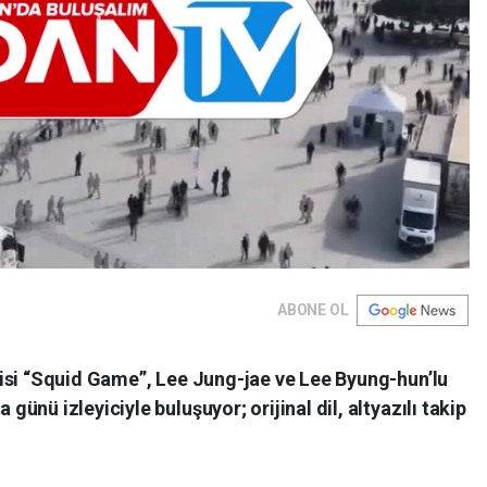
ABONE OL
isi “Squid Game”, Lee Jung-jae ve Lee Byung-hun’lu
nü izleyiciyle buluşuyor; orijinal dil, altyazılı takip