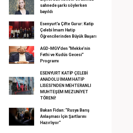
sahnede şarkı söylerken
bayıldı
Esenyurt'a Çifte Gurur: Katip
Çelebi İmam Hatip
Öğrencilerinden Büyük Başarı
AGD-MGV’den “Mekke’nin
Fethi ve Kudüs Gecesi”
Programı
ESENYURT KATİP ÇELEBİ
ANADOLU İMAM HATİP
LİSESİ’NDEN MEHTERANLI
MUHTEŞEM MEZUNİYET
TÖRENİ!
Bakan Fidan: “Rusya Barış
Anlaşması İçin Şartlarını
Hazırlıyor”