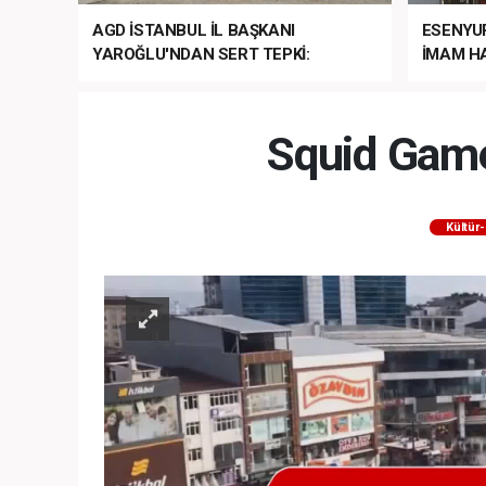
AGD İSTANBUL İL BAŞKANI
ESENYU
YAROĞLU'NDAN SERT TEPKİ:
İMAM HA
“NATO’NUN ÜLKEMİZDE İŞİ NE?”
MEHTER
MEZUNİY
Squid Game
Kültür