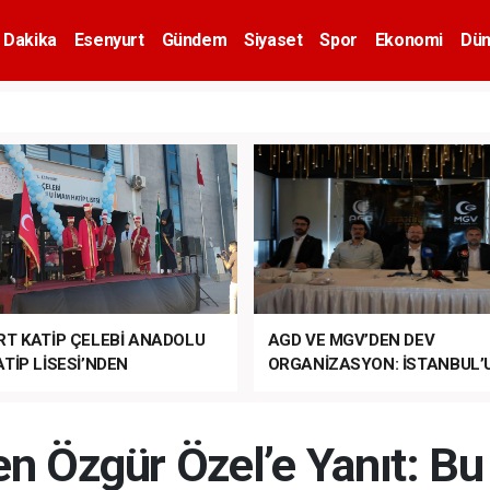
 Dakika
Esenyurt
Gündem
Siyaset
Spor
Ekonomi
Dün
RT KATİP ÇELEBİ ANADOLU
AGD VE MGV’DEN DEV
TİP LİSESİ’NDEN
ORGANİZASYON: İSTANBUL’
ANLI MUHTEŞEM
FETHİ’NİN 573. YILI COŞKUY
ET TÖRENİ!
KUTLANACAK!
en Özgür Özel’e Yanıt: Bu