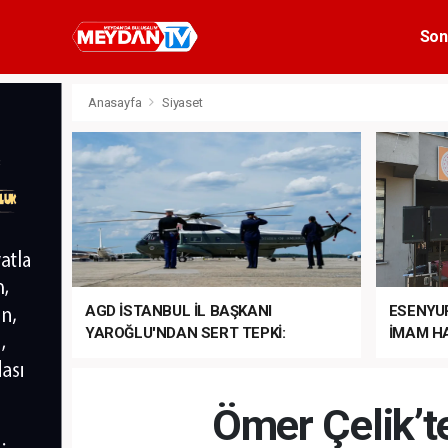
Son
Anasayfa
Siyaset
AGD İSTANBUL İL BAŞKANI
ESENYU
YAROĞLU'NDAN SERT TEPKİ:
İMAM HA
“NATO’NUN ÜLKEMİZDE İŞİ NE?”
MEHTER
MEZUNİY
Ömer Çelik’t