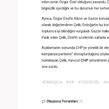
eden ismin Özgür Özel olduğunu savundu. Çeli
bilgisizlik içerdiğini ve bu durumun her sefer
Ayrıca, Özgür Özel’in Kıbrıs ve Gazze konula
olarak değerlendiren Çelik, Erdoğan’ın bu ko
toplumca iyi bilindiğini vurguladı. Gazze ha
ifade eden Çelik, Özel’in sözlerinin sahada ve
Açıklamanın sonunda CHP’ye yönelik de eleştir
kampanya partisine” dönüştürdüğünü söyled
noktalayan Çelik, mevcut
CHP
yönetiminin ya
öne sürdü.
#ÖMERÇELİK
#CHP
#ÖZGÜRÖZEL
#S
Okuyucu Yorumları
(0)