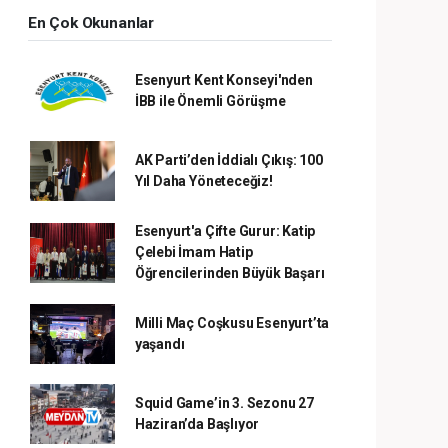
En Çok Okunanlar
Esenyurt Kent Konseyi'nden
İBB ile Önemli Görüşme
AK Parti’den İddialı Çıkış: 100
Yıl Daha Yöneteceğiz!
Esenyurt'a Çifte Gurur: Katip
Çelebi İmam Hatip
Öğrencilerinden Büyük Başarı
Milli Maç Coşkusu Esenyurt’ta
yaşandı
Squid Game’in 3. Sezonu 27
Haziran’da Başlıyor