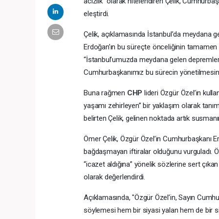
acizlik” olarak nitelendiren Çelik, Cumhurbaş
eleştirdi.
Çelik, açıklamasında İstanbul’da meydana g
Erdoğan’ın bu süreçte önceliğinin tamamen vat
“İstanbul’umuzda meydana gelen depremler 
Cumhurbaşkanımız bu sürecin yönetilmesinin h
Buna rağmen
CHP
lideri Özgür Özel’in kulla
yaşamı zehirleyen” bir yaklaşım olarak tanım
belirten Çelik, gelinen noktada artık susma
Ömer Çelik, Özgür Özel’in Cumhurbaşkanı Erdo
bağdaşmayan iftiralar olduğunu vurguladı. Öz
“icazet aldığına” yönelik sözlerine sert çıkan
olarak değerlendirdi.
Açıklamasında, "Özgür Özel’in, Sayın Cumhur
söylemesi hem bir siyasi yalan hem de bir siya