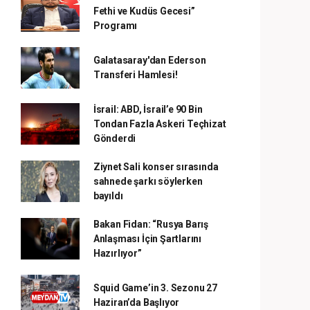
Fethi ve Kudüs Gecesi”
Programı
Galatasaray'dan Ederson
Transferi Hamlesi!
İsrail: ABD, İsrail’e 90 Bin
Tondan Fazla Askeri Teçhizat
Gönderdi
Ziynet Sali konser sırasında
sahnede şarkı söylerken
bayıldı
Bakan Fidan: “Rusya Barış
Anlaşması İçin Şartlarını
Hazırlıyor”
Squid Game’in 3. Sezonu 27
Haziran’da Başlıyor