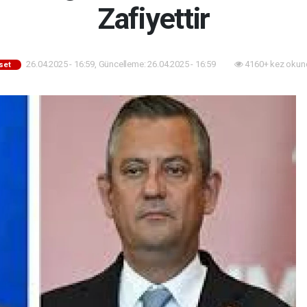
Zafiyettir
26.04.2025 - 16:59, Güncelleme: 26.04.2025 - 16:59
4160+ kez okun
set