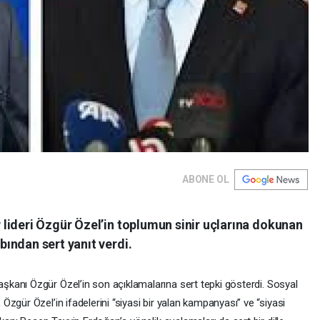
ABONE OL
lideri Özgür Özel’in toplumun sinir uçlarına dokunan
ından sert yanıt verdi.
şkanı Özgür Özel’in son açıklamalarına sert tepki gösterdi. Sosyal
zgür Özel’in ifadelerini “siyasi bir yalan kampanyası” ve “siyasi