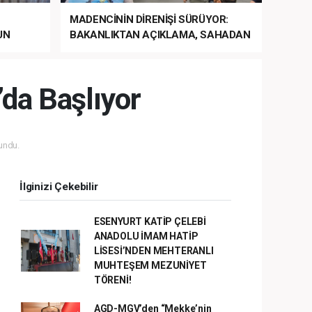
MADENCİNİN DİRENİŞİ SÜRÜYOR:
UN
BAKANLIKTAN AÇIKLAMA, SAHADAN
LA
MÜDAHALE HABERİ GELDİ!
da Başlıyor
undu.
İlginizi Çekebilir
ESENYURT KATİP ÇELEBİ
ANADOLU İMAM HATİP
LİSESİ’NDEN MEHTERANLI
MUHTEŞEM MEZUNİYET
TÖRENİ!
AGD-MGV’den “Mekke’nin