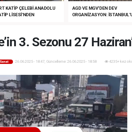
RT KATİP ÇELEBİ ANADOLU
AGD VE MGV’DEN DEV
TİP LİSESİ’NDEN
ORGANİZASYON: İSTANBUL’
ANLI MUHTEŞEM
FETHİ’NİN 573. YILI COŞKUY
ET TÖRENİ!
KUTLANACAK!
’in 3. Sezonu 27 Haziran’
26.06.2025 - 18:47, Güncelleme: 26.06.2025 - 18:58
4235+ kez ok
-Sanat