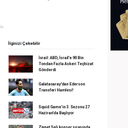
du.
İlginizi Çekebilir
İsrail: ABD, İsrail’e 90 Bin
Tondan Fazla Askeri Teçhizat
Gönderdi
Galatasaray'dan Ederson
Transferi Hamlesi!
Squid Game’in 3. Sezonu 27
Haziran’da Başlıyor
Ziynet Sali konser sırasında