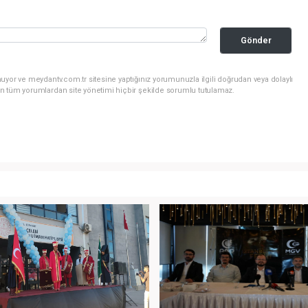
Gönder
uyor ve meydantv.com.tr sitesine yaptığınız yorumunuzla ilgili doğrudan veya dolaylı
n tüm yorumlardan site yönetimi hiçbir şekilde sorumlu tutulamaz.