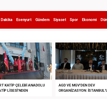
 Dakika
Esenyurt
Gündem
Siyaset
Spor
Ekonomi
Dün
RT KATİP ÇELEBİ ANADOLU
AGD VE MGV’DEN DEV
TİP LİSESİ’NDEN
ORGANİZASYON: İSTANBUL’
ANLI MUHTEŞEM
FETHİ’NİN 573. YILI COŞKUY
ET TÖRENİ!
KUTLANACAK!