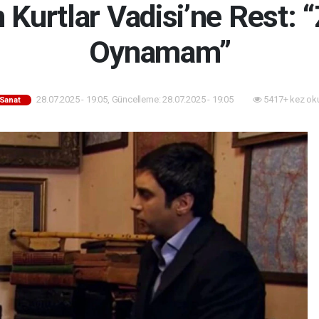
Kurtlar Vadisi’ne Rest: 
Oynamam”
28.07.2025 - 19:05, Güncelleme: 28.07.2025 - 19:05
5417+ kez ok
-Sanat