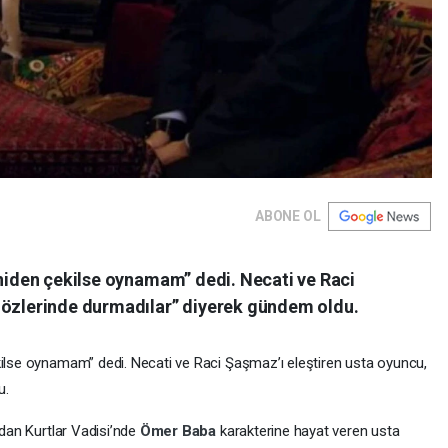
ABONE OL
eniden çekilse oynamam” dedi. Necati ve Raci
Sözlerinde durmadılar” diyerek gündem oldu.
kilse oynamam” dedi. Necati ve Raci Şaşmaz’ı eleştiren usta oyuncu,
u.
ndan Kurtlar Vadisi’nde
Ömer Baba
karakterine hayat veren usta