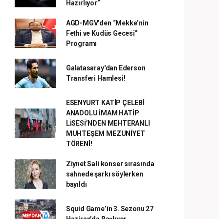
Hazırlıyor”
AGD-MGV’den “Mekke’nin
Fethi ve Kudüs Gecesi”
Programı
Galatasaray'dan Ederson
Transferi Hamlesi!
ESENYURT KATİP ÇELEBİ
ANADOLU İMAM HATİP
LİSESİ’NDEN MEHTERANLI
MUHTEŞEM MEZUNİYET
TÖRENİ!
Ziynet Sali konser sırasında
sahnede şarkı söylerken
bayıldı
Squid Game’in 3. Sezonu 27
Haziran’da Başlıyor