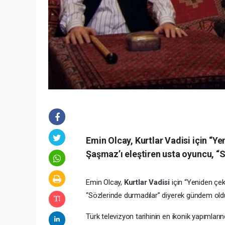
Emin Olcay, Kurtlar Vadisi için “Y
Şaşmaz’ı eleştiren usta oyuncu, “
Emin Olcay,
Kurtlar Vadisi
için “Yeniden çe
“Sözlerinde durmadılar” diyerek gündem old
Türk televizyon tarihinin en ikonik yapımları