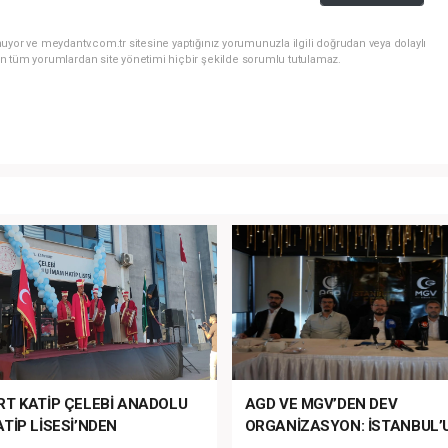
uyor ve meydantv.com.tr sitesine yaptığınız yorumunuzla ilgili doğrudan veya dolaylı
n tüm yorumlardan site yönetimi hiçbir şekilde sorumlu tutulamaz.
RT KATİP ÇELEBİ ANADOLU
AGD VE MGV’DEN DEV
TİP LİSESİ’NDEN
ORGANİZASYON: İSTANBUL’
ANLI MUHTEŞEM
FETHİ’NİN 573. YILI COŞKUY