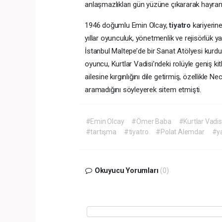
anlaşmazlıkları gün yüzüne çıkararak hayranla
1946 doğumlu Emin Olcay,
tiyatro
kariyerin
yıllar oyunculuk, yönetmenlik ve rejisörlük 
İstanbul Maltepe’de bir Sanat Atölyesi kurdu
oyuncu, Kurtlar Vadisi’ndeki rolüyle geniş 
ailesine kırgınlığını dile getirmiş, özellikle
aramadığını söyleyerek sitem etmişti.
#Emin Olcay
#Ömer Baba
#Kurtlar Vadis
#tartışma
#tiyatro
#Polat Alemdar
#y
Okuyucu Yorumları
(0)