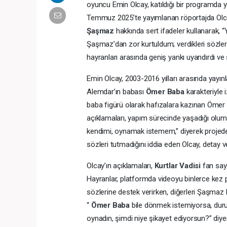
oyuncu Emin Olcay, katıldığı bir programda 
Temmuz 2025’te yayımlanan röportajda Olca
Şaşmaz
hakkında sert ifadeler kullanarak, 
Şaşmaz’dan zor kurtuldum; verdikleri sözlerde 
hayranları arasında geniş yankı uyandırdı 
Emin Olcay, 2003-2016 yılları arasında yayı
Alemdar’ın babası
Ömer Baba
karakteriyle 
baba figürü olarak hafızalara kazınan Ömer B
açıklamaları, yapım sürecinde yaşadığı olum
kendimi, oynamak istemem,” diyerek projeden
sözleri tutmadığını iddia eden Olcay, detay 
Olcay’ın açıklamaları,
Kurtlar Vadisi
fan sayf
Hayranlar, platformda videoyu binlerce kez p
sözlerine destek verirken, diğerleri Şaşmaz k
“
Ömer Baba
bile dönmek istemiyorsa, durum
oynadın, şimdi niye şikayet ediyorsun?” diyere