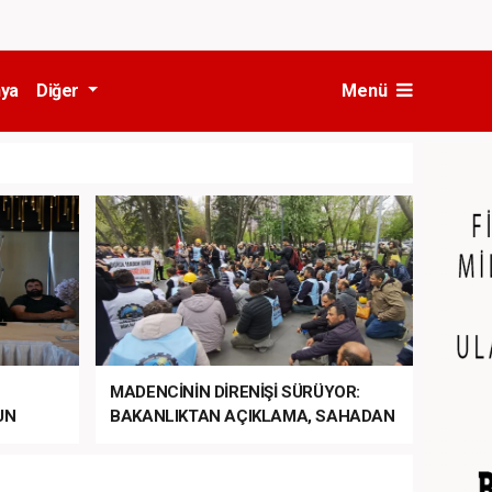
ya
Diğer
Menü
MADENCİNİN DİRENİŞİ SÜRÜYOR:
UN
BAKANLIKTAN AÇIKLAMA, SAHADAN
LA
MÜDAHALE HABERİ GELDİ!