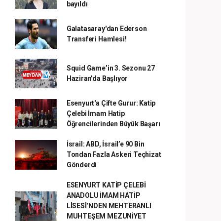
bayıldı
Galatasaray'dan Ederson
Transferi Hamlesi!
Squid Game’in 3. Sezonu 27
Haziran’da Başlıyor
Esenyurt'a Çifte Gurur: Katip
Çelebi İmam Hatip
Öğrencilerinden Büyük Başarı
İsrail: ABD, İsrail’e 90 Bin
Tondan Fazla Askeri Teçhizat
Gönderdi
ESENYURT KATİP ÇELEBİ
ANADOLU İMAM HATİP
LİSESİ’NDEN MEHTERANLI
MUHTEŞEM MEZUNİYET