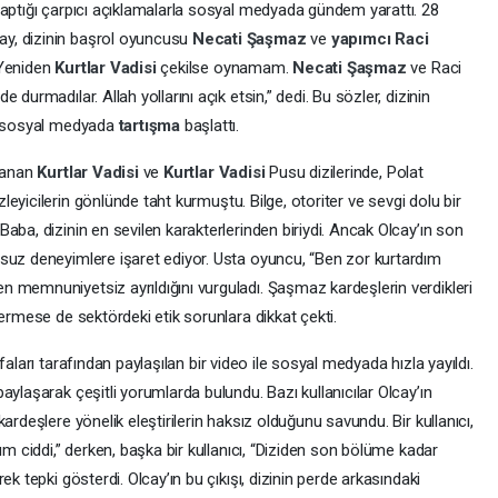
yaptığı çarpıcı açıklamalarla sosyal medyada gündem yarattı. 28
y, dizinin başrol oyuncusu
Necati Şaşmaz
ve
yapımcı
Raci
“Yeniden
Kurtlar Vadisi
çekilse oynamam.
Necati Şaşmaz
ve Raci
durmadılar. Allah yollarını açık etsin,” dedi. Bu sözler, dizinin
ve sosyal medyada
tartışma
başlattı.
nlanan
Kurtlar Vadisi
ve
Kurtlar Vadisi
Pusu dizilerinde, Polat
izleyicilerin gönlünde taht kurmuştu. Bilge, otoriter ve sevgi dolu bir
aba, dizinin en sevilen karakterlerinden biriydi. Ancak Olcay’ın son
suz deneyimlere işaret ediyor. Usta oyuncu, “Ben zor kurtardım
 memnuniyetsiz ayrıldığını vurguladı. Şaşmaz kardeşlerin verdikleri
vermese de sektördeki etik sorunlara dikkat çekti.
aları tarafından paylaşılan bir video ile sosyal medyada hızla yayıldı.
aylaşarak çeşitli yorumlarda bulundu. Bazı kullanıcılar Olcay’ın
ardeşlere yönelik eleştirilerin haksız olduğunu savundu. Bir kullanıcı,
 ciddi,” derken, başka bir kullanıcı, “Diziden son bölüme kadar
k tepki gösterdi. Olcay’ın bu çıkışı, dizinin perde arkasındaki