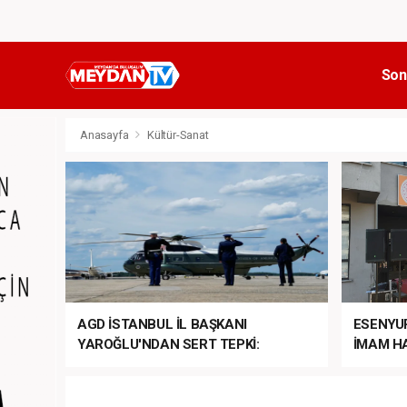
Son
Anasayfa
Kültür-Sanat
AGD İSTANBUL İL BAŞKANI
ESENYU
YAROĞLU'NDAN SERT TEPKİ:
İMAM HA
“NATO’NUN ÜLKEMİZDE İŞİ NE?”
MEHTER
MEZUNİY