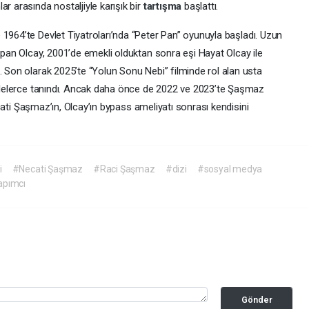
r arasında nostaljiyle karışık bir
tartışma
başlattı.
e 1964’te Devlet Tiyatroları’nda “Peter Pan” oyunuyla başladı. Uzun
yapan Olcay, 2001’de emekli olduktan sonra eşi Hayat Olcay ile
. Son olarak 2025’te “Yolun Sonu Nebi” filminde rol alan usta
kitlelerce tanındı. Ancak daha önce de 2022 ve 2023’te Şaşmaz
 Necati Şaşmaz’ın, Olcay’ın bypass ameliyatı sonrası kendisini
i
#Necati Şaşmaz
#Raci Şaşmaz
#dizi
#sosyal medya
apımcı
Gönder