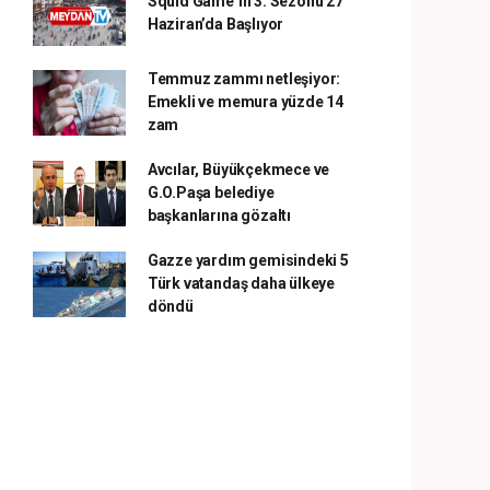
Squid Game’in 3. Sezonu 27
Haziran’da Başlıyor
Temmuz zammı netleşiyor:
Emekli ve memura yüzde 14
zam
Avcılar, Büyükçekmece ve
G.O.Paşa belediye
başkanlarına gözaltı
Gazze yardım gemisindeki 5
Türk vatandaş daha ülkeye
döndü