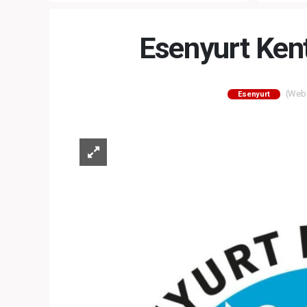
MEZUNİY
Esenyurt Ken
(Web S
Esenyurt