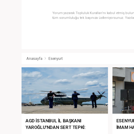
Yorum yazarak Topluluk Kuralları’nı kabul etmiş bulun
tüm sorumluluğu tek başınıza üstleniyorsunuz. Yazıla
Anasayfa
Esenyurt
AGD İSTANBUL İL BAŞKANI
ESENYU
YAROĞLU'NDAN SERT TEPKİ:
İMAM HA
“NATO’NUN ÜLKEMİZDE İŞİ NE?”
MEHTER