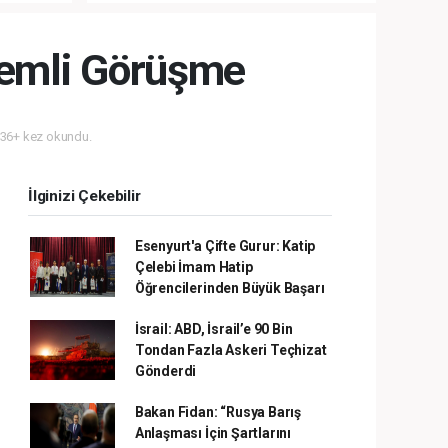
nemli Görüşme
36+ kez okundu.
İlginizi Çekebilir
Esenyurt'a Çifte Gurur: Katip
Çelebi İmam Hatip
Öğrencilerinden Büyük Başarı
İsrail: ABD, İsrail’e 90 Bin
Tondan Fazla Askeri Teçhizat
Gönderdi
Bakan Fidan: “Rusya Barış
Anlaşması İçin Şartlarını