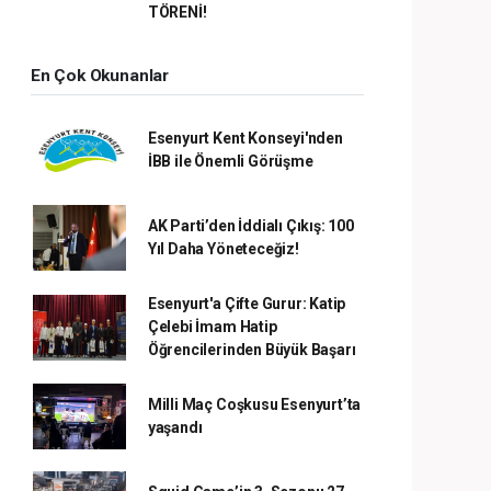
TÖRENİ!
En Çok Okunanlar
Esenyurt Kent Konseyi'nden
İBB ile Önemli Görüşme
AK Parti’den İddialı Çıkış: 100
Yıl Daha Yöneteceğiz!
Esenyurt'a Çifte Gurur: Katip
Çelebi İmam Hatip
Öğrencilerinden Büyük Başarı
Milli Maç Coşkusu Esenyurt’ta
yaşandı