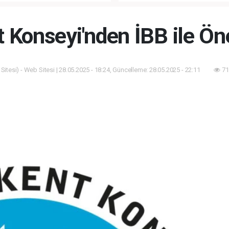
ET TÖRENİ!
KUTLANACAK!
t Konseyi'nden İBB ile Ö
itesi) - Web Sitesi | 28.05.2025 - 18:24, Güncelleme: 28.05.2025 - 22:11
71