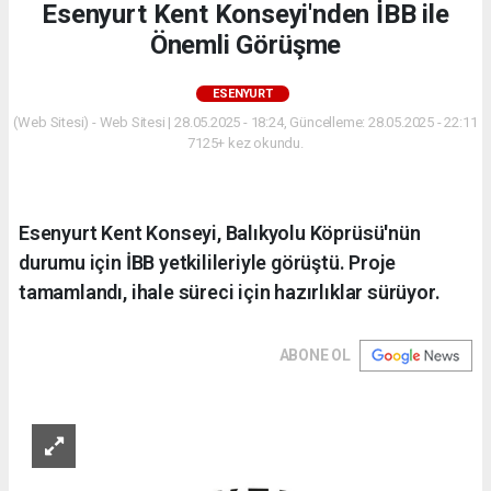
Esenyurt Kent Konseyi'nden İBB ile
Önemli Görüşme
ESENYURT
(Web Sitesi) - Web Sitesi | 28.05.2025 - 18:24, Güncelleme: 28.05.2025 - 22:11
7125+ kez okundu.
Esenyurt Kent Konseyi, Balıkyolu Köprüsü'nün
durumu için İBB yetkilileriyle görüştü. Proje
tamamlandı, ihale süreci için hazırlıklar sürüyor.
ABONE OL