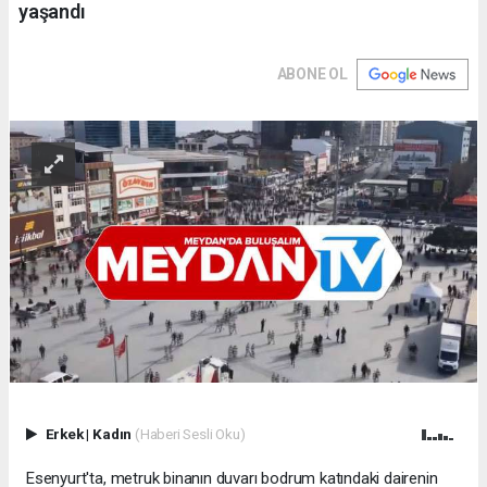
yaşandı
ABONE OL
Erkek
|
Kadın
(Haberi Sesli Oku)
Esenyurt'ta, metruk binanın duvarı bodrum katındaki dairenin