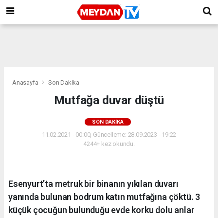
Anasayfa
Son Dakika
Mutfağa duvar düştü
SON DAKIKA
11.02.2021 - 00:00, Güncelleme: 28.09.2023 - 19:22
4244+ kez okundu.
Esenyurt’ta metruk bir binanın yıkılan duvarı
yanında bulunan bodrum katın mutfağına çöktü. 3
küçük çocuğun bulunduğu evde korku dolu anlar