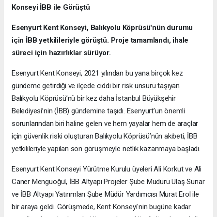
Konseyi İBB ile Görüştü
Esenyurt Kent Konseyi, Balıkyolu Köprüsü'nün durumu
için İBB yetkilileriyle görüştü. Proje tamamlandı, ihale
süreci için hazırlıklar sürüyor.
Esenyurt Kent Konseyi, 2021 yılından bu yana birçok kez
gündeme getirdiği ve ilçede ciddi bir risk unsuru taşıyan
Balıkyolu Köprüsü’nü bir kez daha İstanbul Büyükşehir
Belediyesi’nin (İBB) gündemine taşıdı. Esenyurt’un önemli
sorunlarından biri haline gelen ve hem yayalar hem de araçlar
için güvenlik riski oluşturan Balıkyolu Köprüsü’nün akıbeti, İBB
yetkilileriyle yapılan son görüşmeyle netlik kazanmaya başladı.
Esenyurt Kent Konseyi Yürütme Kurulu üyeleri Ali Korkut ve Ali
Caner Mengüoğul, İBB Altyapı Projeler Şube Müdürü Ulaş Sunar
ve İBB Altyapı Yatırımları Şube Müdür Yardımcısı Murat Erol ile
bir araya geldi. Görüşmede, Kent Konseyi'nin bugüne kadar