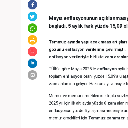
Mayıs enflasyonunun açıklanmas
başladı. 5 aylık fark yüzde 15,09
Temmuz ayında yapılacak maaş artışları
gözünü
enflasyon
verilerine çevirmişti.
enflasyon
verileriyle birlikte
zam
oranlar
TÜİK'e göre Mayıs 2025'te
enflasyon
aylık
toplam
enflasyon
oranı yüzde 15,09’a ulaşt
zam
anlamına geliyor. Haziran ayı verisiyle b
Memur ve memur emeklileri ise toplu söz
2025 yılı için ilk altı ayda yüzde 6
zam
alan m
enflasyonun yüzde 6’yı aşması nedeniyle ara
memur emeklileri için
Temmuz zammı
en 