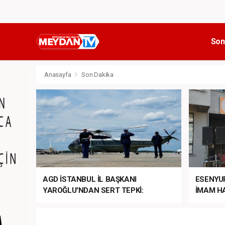
Son
Anasayfa
Son Dakika
AGD İSTANBUL İL BAŞKANI
ESENYU
YAROĞLU'NDAN SERT TEPKİ:
İMAM HA
“NATO’NUN ÜLKEMİZDE İŞİ NE?”
MEHTER
MEZUNİY