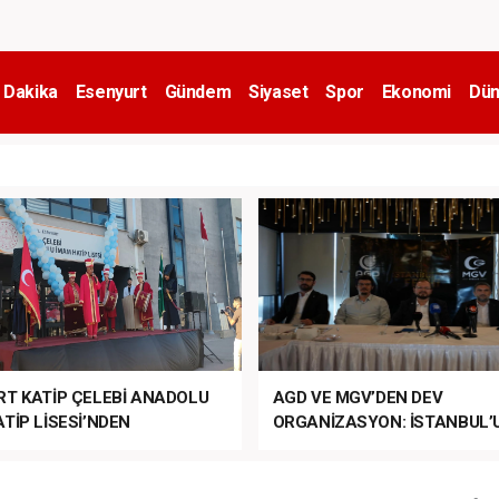
 Dakika
Esenyurt
Gündem
Siyaset
Spor
Ekonomi
Dün
RT KATİP ÇELEBİ ANADOLU
AGD VE MGV’DEN DEV
TİP LİSESİ’NDEN
ORGANİZASYON: İSTANBUL’
ANLI MUHTEŞEM
FETHİ’NİN 573. YILI COŞKUY
ET TÖRENİ!
KUTLANACAK!