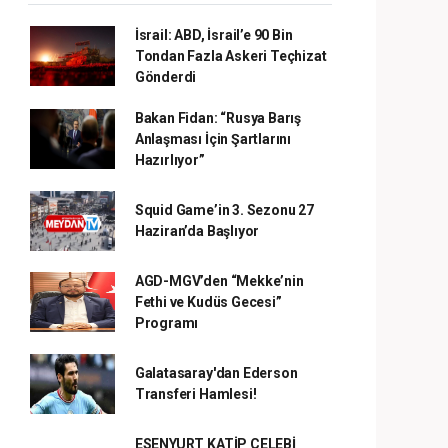
İsrail: ABD, İsrail’e 90 Bin
Tondan Fazla Askeri Teçhizat
Gönderdi
Bakan Fidan: “Rusya Barış
Anlaşması İçin Şartlarını
Hazırlıyor”
Squid Game’in 3. Sezonu 27
Haziran’da Başlıyor
AGD-MGV’den “Mekke’nin
Fethi ve Kudüs Gecesi”
Programı
Galatasaray'dan Ederson
Transferi Hamlesi!
ESENYURT KATİP ÇELEBİ