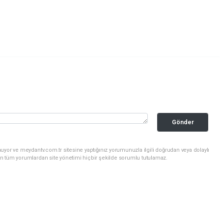
Gönder
uyor ve meydantv.com.tr sitesine yaptığınız yorumunuzla ilgili doğrudan veya dolaylı
n tüm yorumlardan site yönetimi hiçbir şekilde sorumlu tutulamaz.