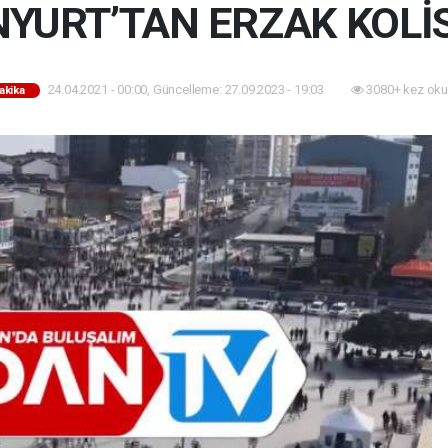
YURT’TAN ERZAK KOLİS
24.04.2021 - 00:00, Güncelleme: 27.09.2023 - 19:03
3080+ kez oku
akika