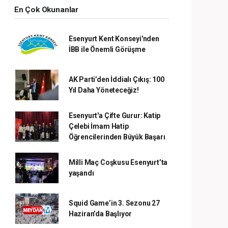
En Çok Okunanlar
Esenyurt Kent Konseyi'nden
İBB ile Önemli Görüşme
AK Parti’den İddialı Çıkış: 100
Yıl Daha Yöneteceğiz!
Esenyurt'a Çifte Gurur: Katip
Çelebi İmam Hatip
Öğrencilerinden Büyük Başarı
Milli Maç Coşkusu Esenyurt’ta
yaşandı
Squid Game’in 3. Sezonu 27
Haziran’da Başlıyor