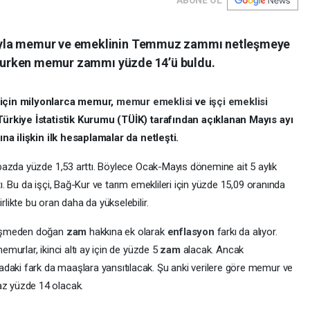
ıyla memur ve emeklinin Temmuz zammı netleşmeye
 olurken memur zammı yüzde 14’ü buldu.
 için milyonlarca memur,
memur emeklisi
ve
işçi emeklisi
 Türkiye İstatistik Kurumu (TÜİK) tarafından açıklanan Mayıs ayı
ına ilişkin ilk hesaplamalar da netleşti.
 bazda yüzde 1,53 arttı. Böylece Ocak-Mayıs dönemine ait 5 aylık
ı. Bu da işçi, Bağ-Kur ve tarım emeklileri için yüzde 15,09 oranında
irlikte bu oran daha da yükselebilir.
leşmeden doğan
zam
hakkına ek olarak
enflasyon
farkı da alıyor.
emurlar, ikinci altı ay için de yüzde 5
zam
alacak. Ancak
daki fark da maaşlara yansıtılacak. Şu anki verilere göre memur ve
az yüzde 14 olacak.