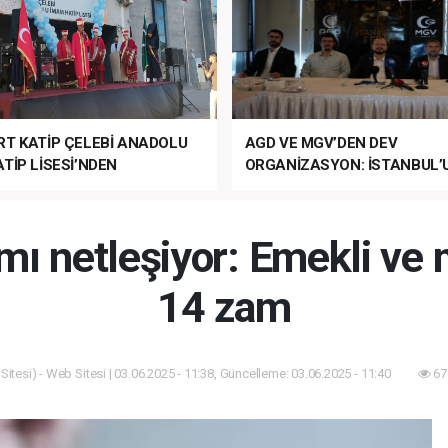
RT KATİP ÇELEBİ ANADOLU
AGD VE MGV’DEN DEV
TİP LİSESİ’NDEN
ORGANİZASYON: İSTANBUL’
ANLI MUHTEŞEM
FETHİ’NİN 573. YILI COŞKUY
ET TÖRENİ!
KUTLANACAK!
 netleşiyor: Emekli ve
14 zam
itesi) - Web Sitesi | 03.06.2025 - 11:38, Güncelleme: 03.06.2025 - 11:40
67