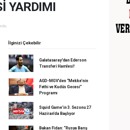
İ YARDIMI
ndu.
İlginizi Çekebilir
Galatasaray'dan Ederson
Transferi Hamlesi!
AGD-MGV’den “Mekke’nin
Fethi ve Kudüs Gecesi”
Programı
Squid Game’in 3. Sezonu 27
Haziran’da Başlıyor
Bakan Fidan: “Rusya Barış