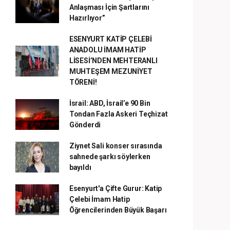
Anlaşması İçin Şartlarını
Hazırlıyor”
ESENYURT KATİP ÇELEBİ
ANADOLU İMAM HATİP
LİSESİ’NDEN MEHTERANLI
MUHTEŞEM MEZUNİYET
TÖRENİ!
İsrail: ABD, İsrail’e 90 Bin
Tondan Fazla Askeri Teçhizat
Gönderdi
Ziynet Sali konser sırasında
sahnede şarkı söylerken
bayıldı
Esenyurt'a Çifte Gurur: Katip
Çelebi İmam Hatip
Öğrencilerinden Büyük Başarı