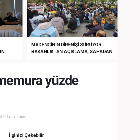
MADENCİNİN DİRENİŞİ SÜRÜYOR:
UN
BAKANLIKTAN AÇIKLAMA, SAHADAN
LA
MÜDAHALE HABERİ GELDİ!
 memura yüzde
61+ kez okundu.
İlginizi Çekebilir