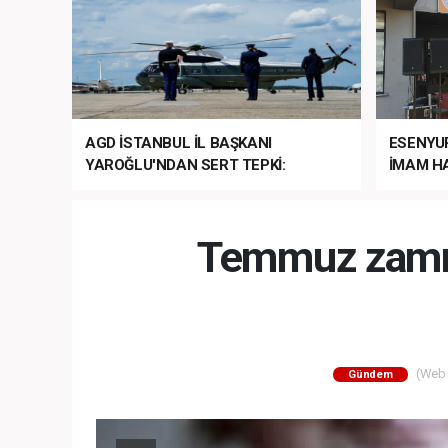
AGD İSTANBUL İL BAŞKANI
ESENYU
YAROĞLU'NDAN SERT TEPKİ:
İMAM HA
“NATO’NUN ÜLKEMİZDE İŞİ NE?”
MEHTER
MEZUNİY
Temmuz zammı
(Web S
Gündem