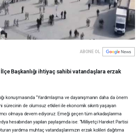
ABONE OL
 İlçe Başkanlığı ihtiyaç sahibi vatandaşlara erzak
 yaptığı konuşmasında "Yardımlaşma ve dayanışmanın daha da önem
sürecinin de olumsuz etkileri ile ekonomik sıkıntı yaşayan
rdımcı olmaya devem ediyoruz. Emeği geçen tüm arkadaşlarıma
ya hesabından yapılan paylaşımda ise: “Milliyetçi Hareket Partisi
 oturan yardıma muhtaç vatandaşlarımızın erzak kolileri dağıtıma