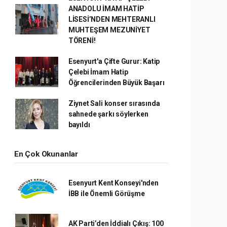
ANADOLU İMAM HATİP
LİSESİ’NDEN MEHTERANLI
MUHTEŞEM MEZUNİYET
TÖRENİ!
Esenyurt'a Çifte Gurur: Katip
Çelebi İmam Hatip
Öğrencilerinden Büyük Başarı
Ziynet Sali konser sırasında
sahnede şarkı söylerken
bayıldı
En Çok Okunanlar
Esenyurt Kent Konseyi'nden
İBB ile Önemli Görüşme
AK Parti’den İddialı Çıkış: 100