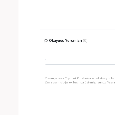
Okuyucu Yorumları
(0)
Yorum yazarak Topluluk Kuralları’nı kabul etmiş bulun
tüm sorumluluğu tek başınıza üstleniyorsunuz. Yazıla