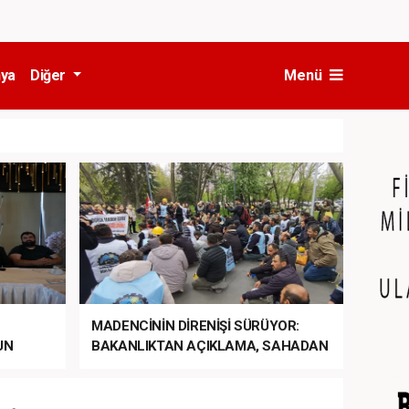
ya
Diğer
Menü
MADENCİNİN DİRENİŞİ SÜRÜYOR:
UN
BAKANLIKTAN AÇIKLAMA, SAHADAN
LA
MÜDAHALE HABERİ GELDİ!