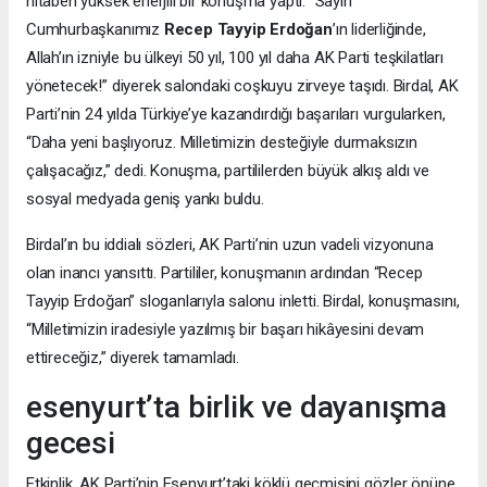
hitaben yüksek enerjili bir konuşma yaptı. “Sayın
Cumhurbaşkanımız
Recep Tayyip Erdoğan
’ın liderliğinde,
Allah’ın izniyle bu ülkeyi 50 yıl, 100 yıl daha AK Parti teşkilatları
yönetecek!” diyerek salondaki coşkuyu zirveye taşıdı. Birdal, AK
Parti’nin 24 yılda Türkiye’ye kazandırdığı başarıları vurgularken,
“Daha yeni başlıyoruz. Milletimizin desteğiyle durmaksızın
çalışacağız,” dedi. Konuşma, partililerden büyük alkış aldı ve
sosyal medyada geniş yankı buldu.
Birdal’ın bu iddialı sözleri, AK Parti’nin uzun vadeli vizyonuna
olan inancı yansıttı. Partililer, konuşmanın ardından “Recep
Tayyip Erdoğan” sloganlarıyla salonu inletti. Birdal, konuşmasını,
“Milletimizin iradesiyle yazılmış bir başarı hikâyesini devam
ettireceğiz,” diyerek tamamladı.
esenyurt’ta birlik ve dayanışma
gecesi
Etkinlik, AK Parti’nin Esenyurt’taki köklü geçmişini gözler önüne