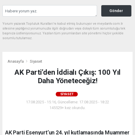
Gönder
Yorum yazarak Topluluk Kuralları’nı kabul etmiş bulunuyor ve meydantv.com.tr
sitesine yaptığınız yorumunuzla ilgili doğrudan veya dolaylı tüm sorumluluğu tek
başınıza üstleniyorsunuz. Yazılan tüm yorumlardan site yönetimi hiçbir şekilde
sorumlu tutulamaz.
Anasayfa
Siyaset
AK Parti’den İddialı Çıkış: 100 Yıl
Daha Yöneteceğiz!
SIYASET
17.08.2025 - 15:16, Güncelleme: 17.08.2025 - 18:22
145529+ kez okundu.
AK Parti Esenyurt’un 24. yıl kutlamasında Muammer