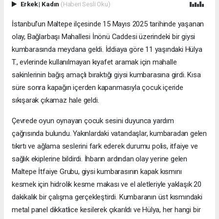
Erkek
|
Kadın
(Haberi Sesli Oku)
İstanbul’un Maltepe ilçesinde 15 Mayıs 2025 tarihinde yaşanan
olay, Bağlarbaşı Mahallesi İnönü Caddesi üzerindeki bir giysi
kumbarasında meydana geldi. İddiaya göre 11 yaşındaki Hülya
T., evlerinde kullanılmayan kıyafet aramak için mahalle
sakinlerinin bağış amaçlı bıraktığı giysi kumbarasına girdi. Kısa
süre sonra kapağın içerden kapanmasıyla çocuk içeride
sıkışarak çıkamaz hale geldi.
Çevrede oyun oynayan çocuk sesini duyunca yardım
çağrısında bulundu. Yakınlardaki vatandaşlar, kumbaradan gelen
tıkırtı ve ağlama seslerini fark ederek durumu polis, itfaiye ve
sağlık ekiplerine bildirdi. İhbarın ardından olay yerine gelen
Maltepe İtfaiye Grubu, giysi kumbarasının kapak kısmını
kesmek için hidrolik kesme makası ve el aletleriyle yaklaşık 20
dakikalık bir çalışma gerçekleştirdi. Kumbaranın üst kısmındaki
metal panel dikkatlice kesilerek çıkarıldı ve Hülya, her hangi bir