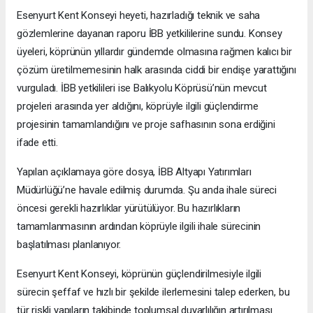
Esenyurt Kent Konseyi heyeti, hazırladığı teknik ve saha
gözlemlerine dayanan raporu İBB yetkililerine sundu. Konsey
üyeleri, köprünün yıllardır gündemde olmasına rağmen kalıcı bir
çözüm üretilmemesinin halk arasında ciddi bir endişe yarattığını
vurguladı. İBB yetkilileri ise Balıkyolu Köprüsü’nün mevcut
projeleri arasında yer aldığını, köprüyle ilgili güçlendirme
projesinin tamamlandığını ve proje safhasının sona erdiğini
ifade etti.
Yapılan açıklamaya göre dosya, İBB Altyapı Yatırımları
Müdürlüğü’ne havale edilmiş durumda. Şu anda ihale süreci
öncesi gerekli hazırlıklar yürütülüyor. Bu hazırlıkların
tamamlanmasının ardından köprüyle ilgili ihale sürecinin
başlatılması planlanıyor.
Esenyurt Kent Konseyi, köprünün güçlendirilmesiyle ilgili
sürecin şeffaf ve hızlı bir şekilde ilerlemesini talep ederken, bu
tür riskli yapıların takibinde toplumsal duyarlılığın artırılması