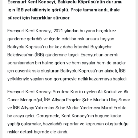
Esenyurt Kent Konseyi, Balıkyolu Köprüsü'nün durumu
için İBB yetkilileriyle görüştü. Proje tamamlandı, ihale
süreci için hazırlıklar sürüyor.
Esenyurt Kent Konseyi, 2021 yılından bu yana birçok kez
gündeme getirdiği ve ilçede ciddi bir risk unsuru taşıyan
Balıkyolu Köprüsü’nü bir kez daha İstanbul Büyükşehir
Belediyesi’nin (İBB) gündemine taşıdı. Esenyurt’un önemli
sorunlarından biri haline gelen ve hem yayalar hem de araçlar
için güvenlik riski oluşturan Balıkyolu Köprüsü’nün akıbeti, İBB
yetkilileriyle yapılan son görüşmeyle netlik kazanmaya başladı.
Esenyurt Kent Konseyi Yürütme Kurulu üyeleri Ali Korkut ve Ali
Caner Mengüoğul, İBB Altyapı Projeler Şube Müdürü Ulaş Sunar
ve İBB Altyapı Yatırımları Şube Müdür Yardımcısı Murat Erol ile
bir araya geldi. Görüşmede, Kent Konseyi'nin bugüne kadar
yaptığı çalışmalar, hazırladığı raporlar ve köprünün oluşturduğu
riskler detaylı biçimde ele alındı.