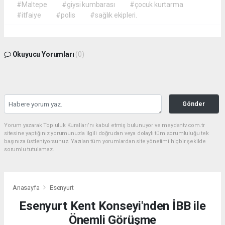
#Maltepe
#giysi kumbarası
#çocuk kurtarma
#itfaiye
#polis
#sağlık ekipleri.
Okuyucu Yorumları
(0)
Gönder
Yorum yazarak Topluluk Kuralları’nı kabul etmiş bulunuyor ve meydantv.com.tr
sitesine yaptığınız yorumunuzla ilgili doğrudan veya dolaylı tüm sorumluluğu tek
başınıza üstleniyorsunuz. Yazılan tüm yorumlardan site yönetimi hiçbir şekilde
sorumlu tutulamaz.
Anasayfa
Esenyurt
Esenyurt Kent Konseyi'nden İBB ile
Önemli Görüşme