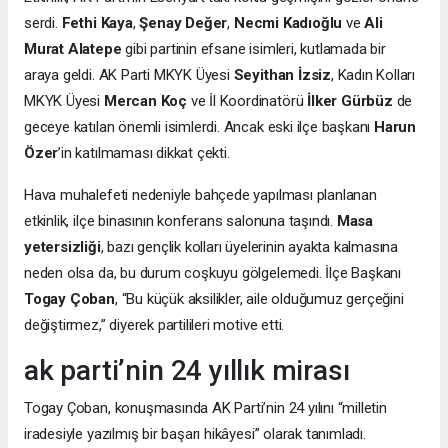
serdi.
Fethi Kaya
,
Şenay Değer
,
Necmi Kadıoğlu
ve
Ali
Murat Alatepe
gibi partinin efsane isimleri, kutlamada bir
araya geldi. AK Parti MKYK Üyesi
Seyithan İzsiz
, Kadın Kolları
MKYK Üyesi
Mercan Koç
ve İl Koordinatörü
İlker Gürbüz
de
geceye katılan önemli isimlerdi. Ancak eski ilçe başkanı
Harun
Özer
’in katılmaması dikkat çekti.
Hava muhalefeti nedeniyle bahçede yapılması planlanan
etkinlik, ilçe binasının konferans salonuna taşındı.
Masa
yetersizliği
, bazı gençlik kolları üyelerinin ayakta kalmasına
neden olsa da, bu durum coşkuyu gölgelemedi. İlçe Başkanı
Togay Çoban
, “Bu küçük aksilikler, aile olduğumuz gerçeğini
değiştirmez,” diyerek partilileri motive etti.
ak parti’nin 24 yıllık mirası
Togay Çoban, konuşmasında AK Parti’nin 24 yılını “milletin
iradesiyle yazılmış bir başarı hikâyesi” olarak tanımladı.