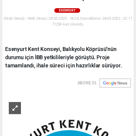
ESENYURT
(Web Sitesi) - Web Sitesi | 28.05.2025 - 18:24, Güncelleme: 28.05.2025 - 22:11
7128+ kez okundu.
Esenyurt Kent Konseyi, Balıkyolu Köprüsü'nün
durumu için İBB yetkilileriyle görüştü. Proje
tamamlandı, ihale süreci için hazırlıklar sürüyor.
ABONE OL