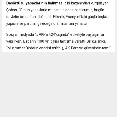
Başörtüsü yasaklarının kalkması
gibi kazanımları vurgulayan
Çoban, “O gün yasaklarla mücadele eden bacılarımız, bugün
devletin ön saflarında,” dedi. Etkinlik, Esenyurt’taki güçlü teşkilat
yapısını ve partinin geleceğe olan inancını yansıttı.
Sosyal medyada “#AKParti24Yaşında” etiketiyle paylaşımlar
yapılırken, Birdal’ın “100 yıl” çıkışı tartışma yarattı. Bir kullanıcı,
“Muammer Birdal’ın enerjisi müthiş, AK Parti’ye güvenimiz tam!”
derken, bir diğeri, “100 yıl iddialı, ama millet desteklerse neden
olmasın?” yorumunu yaptı.
#AK Parti
#Esenyurt
#Muammer Birdal
#Togay Çoban
#24. yıl kutlaması
#Recep Tayyip Erdoğan
#Necmi Kadıoğlu
#Şenay Değer
#Fethi Kaya
#başarı hikâyesi