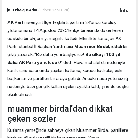
Erkek
|
Kadın
(Haberi Sesli Oku)
AK Parti
Esenyurt İlçe Teşkilatı, partinin 24’üncü kuruluş
yıldönümünü 14 Ağustos 2025’te ilçe binasında düzenlenen
coşkulu bir akşam yemeği ile kutladı. Etkinlikte konuşan AK
Parti İstanbul İl Başkan Yardımcısı
Muammer Birdal
, iddialı bir
çıkış yaparak, “Biz daha yeni başlıyoruz!
Bu ülkeyi 100 yıl
daha AK Parti yönetecek
!” dedi. Hava muhalefeti nedeniyle
konferans salonunda yapılan kutlama, kurucu kadrolar, eski
başkanlar ve partilileri bir araya getirdi. Ancak masa yetersizliği
nedeniyle bazı gençlik kolları üyeleri ayakta kaldı, yine de coşku
eksik olmadı.
muammer birdal’dan dikkat
çeken sözler
Kutlama yemeğinde sahneye çıkan Muammer Birdal, partililere