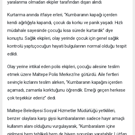
yaralanma olmadan ekipler tarafından dışarı alındı.
Kurtarma anında itfaiye erleri; “Kumbaranın kapağı içerden
kendi ağırlığıyla kapandı, çocuk da korku ve panik yaşadı. Hızlı
müdahale sayesinde çocuğu kısa sürede kurtardık” diye
konuştu. Sağlık ekipleri, olay yerinde çocuk için genel sağlık
kontrolü yaptı;çocuğun hayati bulgularının normal olduğu tespit
edildi.
Olay yerine intikal eden polis ekipleri, çocuğu ailesine teslim
etmek üzere Maltepe Polis Merkezi’ne götürdü. Aile fertleri
sevinçle kızlarını teslim alırken, “Kumbaranın kapağını içerden
açamadı, zamanla korktuğunu öğrendik. Emeği geçen herkese
çok teşekkür ederiz” dedi.
Maltepe Belediyesi Sosyal Hizmetler Müdürlüğü yetkilileri,
benzer olaylara karşı giysi kumbaralarının sadece hayır amaçlı
kullanım alanı olduğunu vurgulayarak, “Kumbaraların içine
girilmesi hem tehlikeli hem de hijyen sorunları yaratabilir. Lütfen