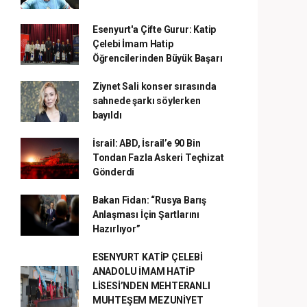
Esenyurt'a Çifte Gurur: Katip
Çelebi İmam Hatip
Öğrencilerinden Büyük Başarı
Ziynet Sali konser sırasında
sahnede şarkı söylerken
bayıldı
İsrail: ABD, İsrail’e 90 Bin
Tondan Fazla Askeri Teçhizat
Gönderdi
Bakan Fidan: “Rusya Barış
Anlaşması İçin Şartlarını
Hazırlıyor”
ESENYURT KATİP ÇELEBİ
ANADOLU İMAM HATİP
LİSESİ’NDEN MEHTERANLI
MUHTEŞEM MEZUNİYET