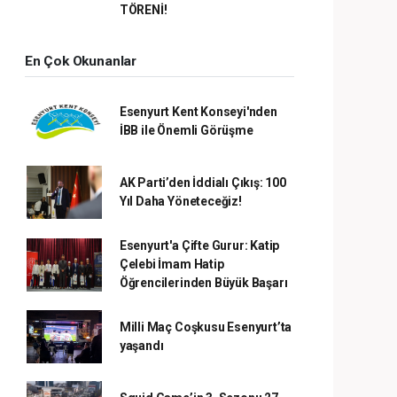
TÖRENİ!
En Çok Okunanlar
Esenyurt Kent Konseyi'nden
İBB ile Önemli Görüşme
AK Parti’den İddialı Çıkış: 100
Yıl Daha Yöneteceğiz!
Esenyurt'a Çifte Gurur: Katip
Çelebi İmam Hatip
Öğrencilerinden Büyük Başarı
Milli Maç Coşkusu Esenyurt’ta
yaşandı