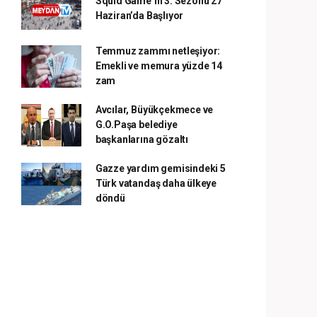
Squid Game’in 3. Sezonu 27
Haziran’da Başlıyor
Temmuz zammı netleşiyor:
Emekli ve memura yüzde 14
zam
Avcılar, Büyükçekmece ve
G.O.Paşa belediye
başkanlarına gözaltı
Gazze yardım gemisindeki 5
Türk vatandaş daha ülkeye
döndü