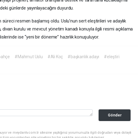
zdeki günlerde yayınlayacağını duyurdu.
süreci resmen başlamış oldu. Uslu’nun sert eleştirileri ve adaylık
n, divan kurulu ve mevcut yönetim kanadı konuyla ilgili resmi açıklama
lislerinde ise “yeni bir döneme” hazırlık konuşuluyor.
bahçe
#Mahmut Uslu
#Ali Koç
#başkanlık adayı
#eleştiri
Gönder
uyor ve meydantv.com.tr sitesine yaptığınız yorumunuzla ilgili doğrudan veya dolaylı
n tüm yorumlardan site yönetimi hiçbir şekilde sorumlu tutulamaz.