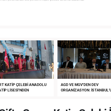
RT KATİP ÇELEBİ ANADOLU
AGD VE MGV’DEN DEV
TİP LİSESİ’NDEN
ORGANİZASYON: İSTANBUL’
ANLI MUHTEŞEM
FETHİ’NİN 573. YILI COŞKUY
ET TÖRENİ!
KUTLANACAK!