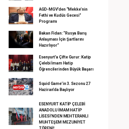
AGD-MGV’den “Mekke’nin
Fethi ve Kudüs Gecesi”
Programı
Bakan Fidan: “Rusya Barış
Anlaşması İçin Şartlarını
Hazırlıyor”
Esenyurt'a Çifte Gurur: Katip
Çelebi İmam Hatip
Öğrencilerinden Büyük Başarı
Squid Game’in 3. Sezonu 27
Haziran’da Başlıyor
ESENYURT KATİP ÇELEBİ
ANADOLU İMAM HATİP
LİSESİ’NDEN MEHTERANLI
MUHTEŞEM MEZUNİYET
TÖRENİ!