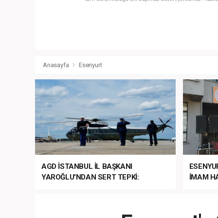
Anasayfa
Esenyurt
AGD İSTANBUL İL BAŞKANI
ESENYU
YAROĞLU'NDAN SERT TEPKİ:
İMAM HA
“NATO’NUN ÜLKEMİZDE İŞİ NE?”
MEHTER
MEZUNİY