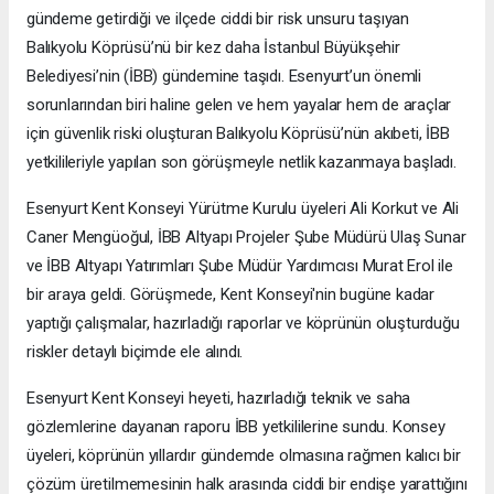
gündeme getirdiği ve ilçede ciddi bir risk unsuru taşıyan
Balıkyolu Köprüsü’nü bir kez daha İstanbul Büyükşehir
Belediyesi’nin (İBB) gündemine taşıdı. Esenyurt’un önemli
sorunlarından biri haline gelen ve hem yayalar hem de araçlar
için güvenlik riski oluşturan Balıkyolu Köprüsü’nün akıbeti, İBB
yetkilileriyle yapılan son görüşmeyle netlik kazanmaya başladı.
Esenyurt Kent Konseyi Yürütme Kurulu üyeleri Ali Korkut ve Ali
Caner Mengüoğul, İBB Altyapı Projeler Şube Müdürü Ulaş Sunar
ve İBB Altyapı Yatırımları Şube Müdür Yardımcısı Murat Erol ile
bir araya geldi. Görüşmede, Kent Konseyi'nin bugüne kadar
yaptığı çalışmalar, hazırladığı raporlar ve köprünün oluşturduğu
riskler detaylı biçimde ele alındı.
Esenyurt Kent Konseyi heyeti, hazırladığı teknik ve saha
gözlemlerine dayanan raporu İBB yetkililerine sundu. Konsey
üyeleri, köprünün yıllardır gündemde olmasına rağmen kalıcı bir
çözüm üretilmemesinin halk arasında ciddi bir endişe yarattığını