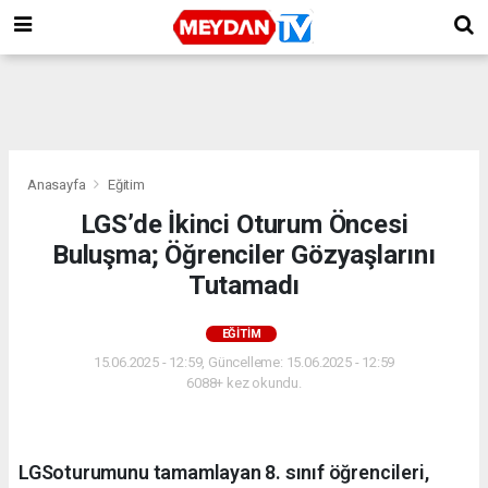
Anasayfa
Eğitim
LGS’de İkinci Oturum Öncesi
Buluşma; Öğrenciler Gözyaşlarını
Tutamadı
EĞITIM
15.06.2025 - 12:59, Güncelleme: 15.06.2025 - 12:59
6088+ kez okundu.
LGSoturumunu tamamlayan 8. sınıf öğrencileri,