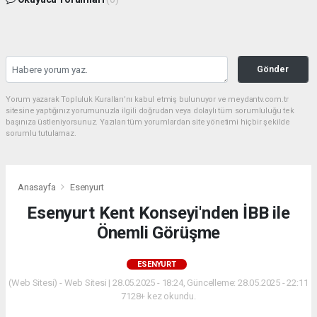
Gönder
Yorum yazarak Topluluk Kuralları’nı kabul etmiş bulunuyor ve meydantv.com.tr
sitesine yaptığınız yorumunuzla ilgili doğrudan veya dolaylı tüm sorumluluğu tek
başınıza üstleniyorsunuz. Yazılan tüm yorumlardan site yönetimi hiçbir şekilde
sorumlu tutulamaz.
Anasayfa
Esenyurt
Esenyurt Kent Konseyi'nden İBB ile
Önemli Görüşme
ESENYURT
(Web Sitesi) - Web Sitesi | 28.05.2025 - 18:24, Güncelleme: 28.05.2025 - 22:11
7128+ kez okundu.