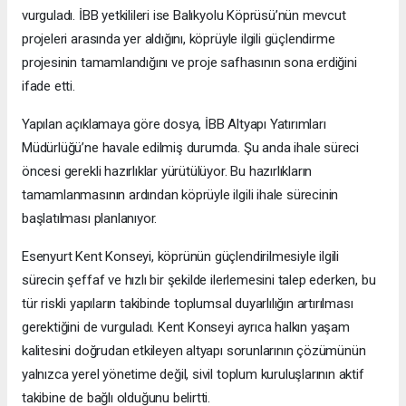
vurguladı. İBB yetkilileri ise Balıkyolu Köprüsü’nün mevcut
projeleri arasında yer aldığını, köprüyle ilgili güçlendirme
projesinin tamamlandığını ve proje safhasının sona erdiğini
ifade etti.
Yapılan açıklamaya göre dosya, İBB Altyapı Yatırımları
Müdürlüğü’ne havale edilmiş durumda. Şu anda ihale süreci
öncesi gerekli hazırlıklar yürütülüyor. Bu hazırlıkların
tamamlanmasının ardından köprüyle ilgili ihale sürecinin
başlatılması planlanıyor.
Esenyurt Kent Konseyi, köprünün güçlendirilmesiyle ilgili
sürecin şeffaf ve hızlı bir şekilde ilerlemesini talep ederken, bu
tür riskli yapıların takibinde toplumsal duyarlılığın artırılması
gerektiğini de vurguladı. Kent Konseyi ayrıca halkın yaşam
kalitesini doğrudan etkileyen altyapı sorunlarının çözümünün
yalnızca yerel yönetime değil, sivil toplum kuruluşlarının aktif
takibine de bağlı olduğunu belirtti.