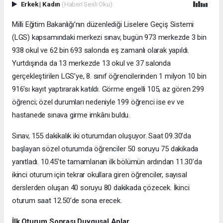
Erkek
|
Kadın
(Haberi Sesli Oku)
Milli Eğitim Bakanlığı’nın düzenlediği Liselere Geçiş Sistemi
(LGS) kapsamındaki merkezi sınav, bugün 973 merkezde 3 bin
938 okul ve 62 bin 693 salonda eş zamanlı olarak yapıldı.
Yurtdışında da 13 merkezde 13 okul ve 37 salonda
gerçekleştirilen LGS’ye, 8. sınıf öğrencilerinden 1 milyon 10 bin
916’sı kayıt yaptırarak katıldı. Görme engelli 105, az gören 299
öğrenci; özel durumları nedeniyle 199 öğrenci ise ev ve
hastanede sınava girme imkânı buldu.
Sınav, 155 dakikalık iki oturumdan oluşuyor. Saat 09.30’da
başlayan sözel oturumda öğrenciler 50 soruyu 75 dakikada
yanıtladı. 10.45’te tamamlanan ilk bölümün ardından 11.30’da
ikinci oturum için tekrar okullara giren öğrenciler, sayısal
derslerden oluşan 40 soruyu 80 dakikada çözecek. İkinci
oturum saat 12.50’de sona erecek.
İlk Oturum Sonrası Duygusal Anlar