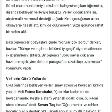
Sözel oturumun bitimiyle okulların bahçesine çıkan öğrenciler,
dışarıda bekleyen velileriyle buluştu. Veliler çocuklarına su,
atıştırmalık ve moral desteği sağladı. Kimi çocuğunun alnını
okşayarak teselli etti, kimi de gülümseyen yüzü görünce rahat
bir nefes aldı.
Bazı öğrenciler gözyaşları içinde “Sorular çok zordu” derken,
bazıları “Türkçe ve İngilizce bölümü iyi geçti” diyerek ailelerine
ilk izlenimlerini aktardı. Bir öğrenci, “Soru sayısı çok ama
hazırlanmıştık; yine de bazı paragrafları uzattıkça uzatmışlar”
yorumunu yaptı.
Velilerin Gözü Yollarda
Okul önlerinde bekleyen veliler, sınav stresi ve heyecanı birlikte
yaşadı. Veli
Fatma Karabulut
, “Çocuklar kadar biz de
heyecanlandık. Keşke sistem yetenek odaklı olsa, bu kadar
stres olmasa” dedi.
Sevan Taş
ise “Öğretmenler ve rehber
hocalar büyük destek oldu; şimdi sonucu umutla bekliyoruz”