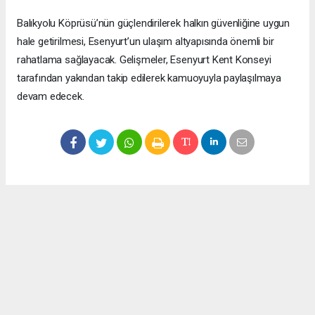
Balıkyolu Köprüsü’nün güçlendirilerek halkın güvenliğine uygun
hale getirilmesi, Esenyurt’un ulaşım altyapısında önemli bir
rahatlama sağlayacak. Gelişmeler, Esenyurt Kent Konseyi
tarafından yakından takip edilerek kamuoyuyla paylaşılmaya
devam edecek.
Okuyucu Yorumları
(0)
Gönder
Yorum yazarak Topluluk Kuralları’nı kabul etmiş bulunuyor ve meydantv.com.tr
sitesine yaptığınız yorumunuzla ilgili doğrudan veya dolaylı tüm sorumluluğu tek