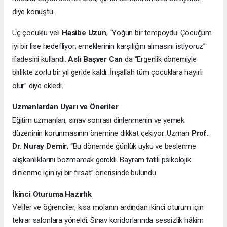
diye konuştu.
Üç çocuklu veli
Hasibe Uzun
, “Yoğun bir tempoydu. Çocuğum
iyi bir lise hedefliyor; emeklerinin karşılığını almasını istiyoruz”
ifadesini kullandı.
Aslı Başver Can
da “Ergenlik dönemiyle
birlikte zorlu bir yıl geride kaldı. İnşallah tüm çocuklara hayırlı
olur” diye ekledi.
Uzmanlardan Uyarı ve Öneriler
Eğitim uzmanları, sınav sonrası dinlenmenin ve yemek
düzeninin korunmasının önemine dikkat çekiyor. Uzman
Prof.
Dr. Nuray Demir
, “Bu dönemde günlük uyku ve beslenme
alışkanlıklarını bozmamak gerekli. Bayram tatili psikolojik
dinlenme için iyi bir fırsat” önerisinde bulundu.
İkinci Oturuma Hazırlık
Veliler ve öğrenciler, kısa molanın ardından ikinci oturum için
tekrar salonlara yöneldi. Sınav koridorlarında sessizlik hâkim