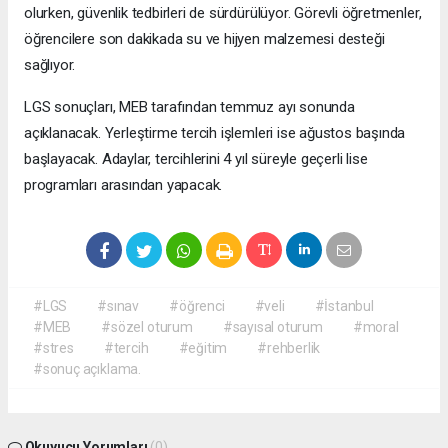
olurken, güvenlik tedbirleri de sürdürülüyor. Görevli öğretmenler,
öğrencilere son dakikada su ve hijyen malzemesi desteği
sağlıyor.
LGS sonuçları, MEB tarafından temmuz ayı sonunda
açıklanacak. Yerleştirme tercih işlemleri ise ağustos başında
başlayacak. Adaylar, tercihlerini 4 yıl süreyle geçerli lise
programları arasından yapacak.
#LGS
#sınav
#öğrenci
#veli
#İstanbul
#MEB
#sözel oturum
#sayısal oturum
#moral
#stres
#tercih
#eğitim
#rehberlik
#sonuç açıklama.
Okuyucu Yorumları
(0)