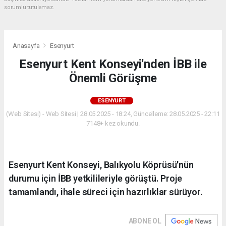
sorumlu tutulamaz.
Anasayfa
Esenyurt
Esenyurt Kent Konseyi'nden İBB ile
Önemli Görüşme
ESENYURT
(Web Sitesi) - Web Sitesi | 28.05.2025 - 18:24, Güncelleme: 28.05.2025 - 22:11
7148+ kez okundu.
Esenyurt Kent Konseyi, Balıkyolu Köprüsü'nün
durumu için İBB yetkilileriyle görüştü. Proje
tamamlandı, ihale süreci için hazırlıklar sürüyor.
ABONE OL