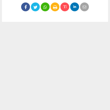
Okuyucu Yorumları
(0)
Gönder
Yorum yazarak Topluluk Kuralları’nı kabul etmiş bulunuyor ve meydantv.com.tr
sitesine yaptığınız yorumunuzla ilgili doğrudan veya dolaylı tüm sorumluluğu tek
başınıza üstleniyorsunuz. Yazılan tüm yorumlardan site yönetimi hiçbir şekilde
sorumlu tutulamaz.
haber paketi
haber scripti
haber yazılımı
Tüm hakları saklı tutulmaktadır.Copyright 2026©