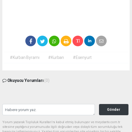
#Kurban Byramı
#Kurban
#Esenyurt
Okuyucu Yorumları
(0)
Gönder
Yorum yazarak Topluluk Kuralları’nı kabul etmiş bulunuyor ve meydantv.com.tr
sitesine yaptığınız yorumunuzla ilgili doğrudan veya dolaylı tüm sorumluluğu tek
başınıza üstleniyorsunuz. Yazılan tüm yorumlardan site yönetimi hiçbir şekilde