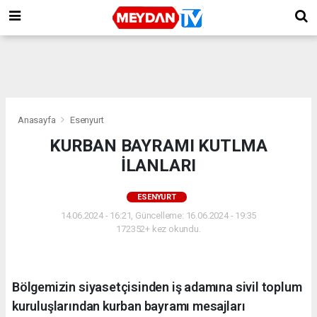
Anasayfa
Esenyurt
KURBAN BAYRAMI KUTLMA
İLANLARI
ESENYURT
14.06.2024 - 16:21, Güncelleme: 16.06.2024 - 19:35
172352+ kez okundu.
Bölgemizin siyasetçisinden iş adamına sivil toplum
kuruluşlarından kurban bayramı mesajları