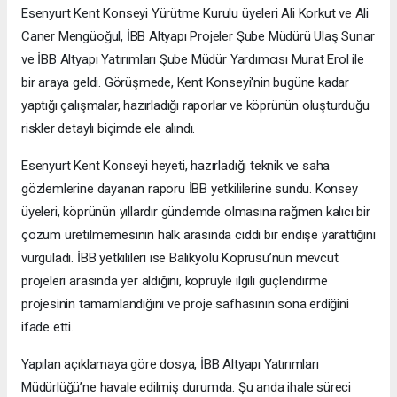
Esenyurt Kent Konseyi Yürütme Kurulu üyeleri Ali Korkut ve Ali
Caner Mengüoğul, İBB Altyapı Projeler Şube Müdürü Ulaş Sunar
ve İBB Altyapı Yatırımları Şube Müdür Yardımcısı Murat Erol ile
bir araya geldi. Görüşmede, Kent Konseyi'nin bugüne kadar
yaptığı çalışmalar, hazırladığı raporlar ve köprünün oluşturduğu
riskler detaylı biçimde ele alındı.
Esenyurt Kent Konseyi heyeti, hazırladığı teknik ve saha
gözlemlerine dayanan raporu İBB yetkililerine sundu. Konsey
üyeleri, köprünün yıllardır gündemde olmasına rağmen kalıcı bir
çözüm üretilmemesinin halk arasında ciddi bir endişe yarattığını
vurguladı. İBB yetkilileri ise Balıkyolu Köprüsü’nün mevcut
projeleri arasında yer aldığını, köprüyle ilgili güçlendirme
projesinin tamamlandığını ve proje safhasının sona erdiğini
ifade etti.
Yapılan açıklamaya göre dosya, İBB Altyapı Yatırımları
Müdürlüğü’ne havale edilmiş durumda. Şu anda ihale süreci