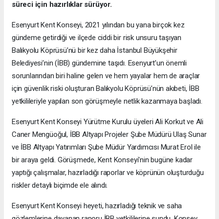
süreci için hazırlıklar sürüyor.
Esenyurt Kent Konseyi, 2021 yılından bu yana birçok kez
gündeme getirdiği ve ilçede ciddi bir risk unsuru taşıyan
Balıkyolu Köprüsü’nü bir kez daha İstanbul Büyükşehir
Belediyesi’nin (İBB) gündemine taşıdı. Esenyurt’un önemli
sorunlarından biri haline gelen ve hem yayalar hem de araçlar
için güvenlik riski oluşturan Balıkyolu Köprüsü’nün akıbeti, İBB
yetkilileriyle yapılan son görüşmeyle netlik kazanmaya başladı.
Esenyurt Kent Konseyi Yürütme Kurulu üyeleri Ali Korkut ve Ali
Caner Mengüoğul, İBB Altyapı Projeler Şube Müdürü Ulaş Sunar
ve İBB Altyapı Yatırımları Şube Müdür Yardımcısı Murat Erol ile
bir araya geldi. Görüşmede, Kent Konseyi'nin bugüne kadar
yaptığı çalışmalar, hazırladığı raporlar ve köprünün oluşturduğu
riskler detaylı biçimde ele alındı.
Esenyurt Kent Konseyi heyeti, hazırladığı teknik ve saha
gözlemlerine dayanan raporu İBB yetkililerine sundu. Konsey