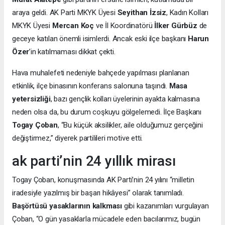
araya geldi. AK Parti MKYK Üyesi
Seyithan İzsiz
, Kadın Kolları
MKYK Üyesi
Mercan Koç
ve İl Koordinatörü
İlker Gürbüz
de
geceye katılan önemli isimlerdi. Ancak eski ilçe başkanı
Harun
Özer
’in katılmaması dikkat çekti.
Hava muhalefeti nedeniyle bahçede yapılması planlanan
etkinlik, ilçe binasının konferans salonuna taşındı.
Masa
yetersizliği
, bazı gençlik kolları üyelerinin ayakta kalmasına
neden olsa da, bu durum coşkuyu gölgelemedi. İlçe Başkanı
Togay Çoban
, “Bu küçük aksilikler, aile olduğumuz gerçeğini
değiştirmez,” diyerek partilileri motive etti.
ak parti’nin 24 yıllık mirası
Togay Çoban, konuşmasında AK Parti’nin 24 yılını “milletin
iradesiyle yazılmış bir başarı hikâyesi” olarak tanımladı.
Başörtüsü yasaklarının kalkması
gibi kazanımları vurgulayan
Çoban, “O gün yasaklarla mücadele eden bacılarımız, bugün