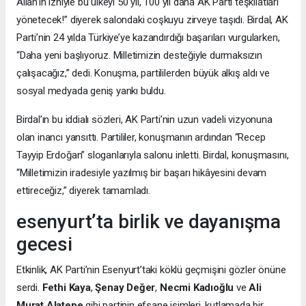
Allah’ın izniyle bu ülkeyi 50 yıl, 100 yıl daha AK Parti teşkilatları
yönetecek!” diyerek salondaki coşkuyu zirveye taşıdı. Birdal, AK
Parti’nin 24 yılda Türkiye’ye kazandırdığı başarıları vurgularken,
“Daha yeni başlıyoruz. Milletimizin desteğiyle durmaksızın
çalışacağız,” dedi. Konuşma, partililerden büyük alkış aldı ve
sosyal medyada geniş yankı buldu.
Birdal’ın bu iddialı sözleri, AK Parti’nin uzun vadeli vizyonuna
olan inancı yansıttı. Partililer, konuşmanın ardından “Recep
Tayyip Erdoğan” sloganlarıyla salonu inletti. Birdal, konuşmasını,
“Milletimizin iradesiyle yazılmış bir başarı hikâyesini devam
ettireceğiz,” diyerek tamamladı.
esenyurt’ta birlik ve dayanışma
gecesi
Etkinlik, AK Parti’nin Esenyurt’taki köklü geçmişini gözler önüne
serdi.
Fethi Kaya
,
Şenay Değer
,
Necmi Kadıoğlu
ve
Ali
Murat Alatepe
gibi partinin efsane isimleri, kutlamada bir