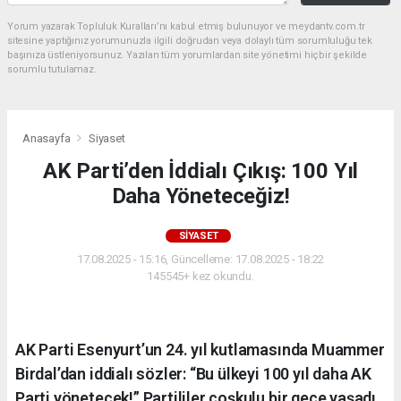
Yorum yazarak Topluluk Kuralları’nı kabul etmiş bulunuyor ve meydantv.com.tr
sitesine yaptığınız yorumunuzla ilgili doğrudan veya dolaylı tüm sorumluluğu tek
başınıza üstleniyorsunuz. Yazılan tüm yorumlardan site yönetimi hiçbir şekilde
sorumlu tutulamaz.
Anasayfa
Siyaset
AK Parti’den İddialı Çıkış: 100 Yıl
Daha Yöneteceğiz!
SIYASET
17.08.2025 - 15:16, Güncelleme: 17.08.2025 - 18:22
145545+ kez okundu.
AK Parti Esenyurt’un 24. yıl kutlamasında Muammer
Birdal’dan iddialı sözler: “Bu ülkeyi 100 yıl daha AK
Parti yönetecek!” Partililer coşkulu bir gece yaşadı.