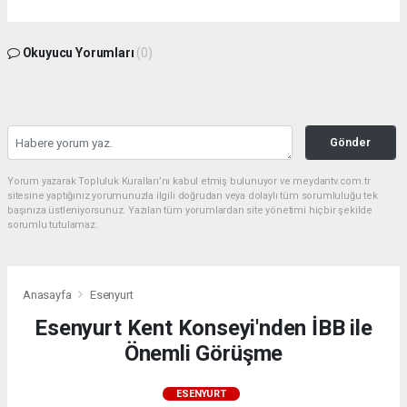
Okuyucu Yorumları
(0)
Gönder
Yorum yazarak Topluluk Kuralları’nı kabul etmiş bulunuyor ve meydantv.com.tr
sitesine yaptığınız yorumunuzla ilgili doğrudan veya dolaylı tüm sorumluluğu tek
başınıza üstleniyorsunuz. Yazılan tüm yorumlardan site yönetimi hiçbir şekilde
sorumlu tutulamaz.
Anasayfa
Esenyurt
Esenyurt Kent Konseyi'nden İBB ile
Önemli Görüşme
ESENYURT