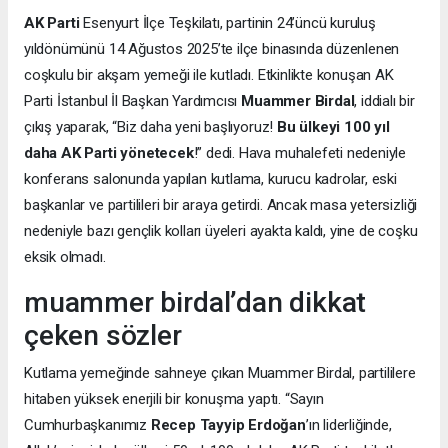
AK Parti
Esenyurt İlçe Teşkilatı, partinin 24’üncü kuruluş
yıldönümünü 14 Ağustos 2025’te ilçe binasında düzenlenen
coşkulu bir akşam yemeği ile kutladı. Etkinlikte konuşan AK
Parti İstanbul İl Başkan Yardımcısı
Muammer Birdal
, iddialı bir
çıkış yaparak, “Biz daha yeni başlıyoruz!
Bu ülkeyi 100 yıl
daha AK Parti yönetecek
!” dedi. Hava muhalefeti nedeniyle
konferans salonunda yapılan kutlama, kurucu kadrolar, eski
başkanlar ve partilileri bir araya getirdi. Ancak masa yetersizliği
nedeniyle bazı gençlik kolları üyeleri ayakta kaldı, yine de coşku
eksik olmadı.
muammer birdal’dan dikkat
çeken sözler
Kutlama yemeğinde sahneye çıkan Muammer Birdal, partililere
hitaben yüksek enerjili bir konuşma yaptı. “Sayın
Cumhurbaşkanımız
Recep Tayyip Erdoğan
’ın liderliğinde,