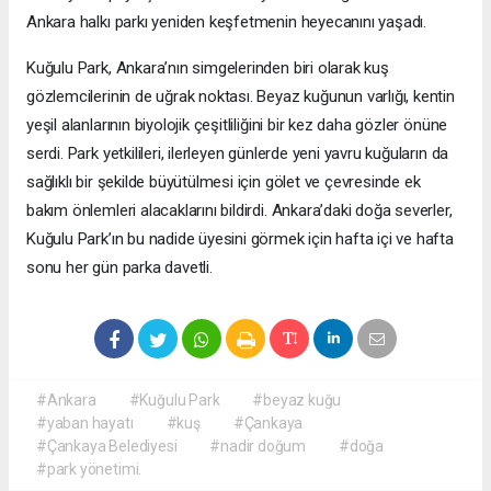
Ankara halkı parkı yeniden keşfetmenin heyecanını yaşadı.
Kuğulu Park, Ankara’nın simgelerinden biri olarak kuş
gözlemcilerinin de uğrak noktası. Beyaz kuğunun varlığı, kentin
yeşil alanlarının biyolojik çeşitliliğini bir kez daha gözler önüne
serdi. Park yetkilileri, ilerleyen günlerde yeni yavru kuğuların da
sağlıklı bir şekilde büyütülmesi için gölet ve çevresinde ek
bakım önlemleri alacaklarını bildirdi. Ankara’daki doğa severler,
Kuğulu Park’ın bu nadide üyesini görmek için hafta içi ve hafta
sonu her gün parka davetli.
#Ankara
#Kuğulu Park
#beyaz kuğu
#yaban hayatı
#kuş
#Çankaya
#Çankaya Belediyesi
#nadir doğum
#doğa
#park yönetimi.