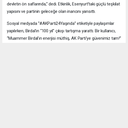
devletin ön saflarında,” dedi. Etkinlik, Esenyurt’taki güçlü teşkilat
yapısını ve partinin geleceğe olan inancını yansıttı.
Sosyal medyada “#AKParti24Yaşında” etiketiyle paylaşımlar
yapılırken, Birdal’ın “100 yıl” çıkışı tartışma yarattı. Bir kullanıcı,
“Muammer Birdal’ın enerjisi müthiş, AK Parti’ye güvenimiz tam!”
derken, bir diğeri, “100 yıl iddialı, ama millet desteklerse neden
olmasın?” yorumunu yaptı.
#AK Parti
#Esenyurt
#Muammer Birdal
#Togay Çoban
#24. yıl kutlaması
#Recep Tayyip Erdoğan
#Necmi Kadıoğlu
#Şenay Değer
#Fethi Kaya
#başarı hikâyesi