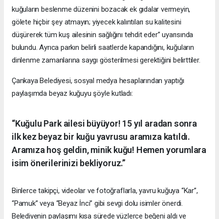
kuğuların beslenme düzenini bozacak ek gıdalar vermeyin,
gölete hiçbir şey atmayın; yiyecek kalıntıları su kalitesini
düşürerek tüm kuş ailesinin sağlığını tehdit eder” uyarısında
bulundu. Ayrıca parkın belirli saatlerde kapandığını, kuğuların
dinlenme zamanlarına saygı gösterilmesi gerektiğini belirttiler.
Çankaya Belediyesi, sosyal medya hesaplarından yaptığı
paylaşımda beyaz kuğuyu şöyle kutladı:
“Kuğulu Park ailesi büyüyor! 15 yıl aradan sonra
ilk kez beyaz bir kuğu yavrusu aramıza katıldı.
Aramıza hoş geldin, minik kuğu! Hemen yorumlara
isim önerilerinizi bekliyoruz.”
Binlerce takipçi, videolar ve fotoğraflarla, yavru kuğuya “Kar”,
“Pamuk” veya “Beyaz İnci” gibi sevgi dolu isimler önerdi.
Belediyenin paylaşımı kısa sürede yüzlerce beğeni aldı ve