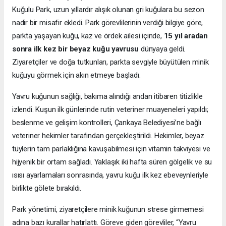
Kuğulu Park, uzun yıllardır alışık olunan gri kuğulara bu sezon
nadir bir misafir ekledi. Park görevlilerinin verdiği bilgiye göre,
parkta yaşayan kuğu, kaz ve ördek ailesi içinde,
15 yıl aradan
sonra ilk kez bir beyaz kuğu yavrusu
dünyaya geldi.
Ziyaretçiler ve doğa tutkunları, parkta sevgiyle büyütülen minik
kuğuyu görmek için akın etmeye başladı.
Yavru kuğunun sağlığı, bakıma alındığı andan itibaren titizlikle
izlendi. Kuşun ilk günlerinde rutin veteriner muayeneleri yapıldı;
beslenme ve gelişim kontrolleri, Çankaya Belediyesi’ne bağlı
veteriner hekimler tarafından gerçekleştirildi. Hekimler, beyaz
tüylerin tam parlaklığına kavuşabilmesi için vitamin takviyesi ve
hijyenik bir ortam sağladı. Yaklaşık iki hafta süren gölgelik ve su
ısısı ayarlamaları sonrasında, yavru kuğu ilk kez ebeveynleriyle
birlikte gölete bırakıldı.
Park yönetimi, ziyaretçilere minik kuğunun strese girmemesi
adına bazı kurallar hatırlattı. Göreve giden görevliler, “Yavru