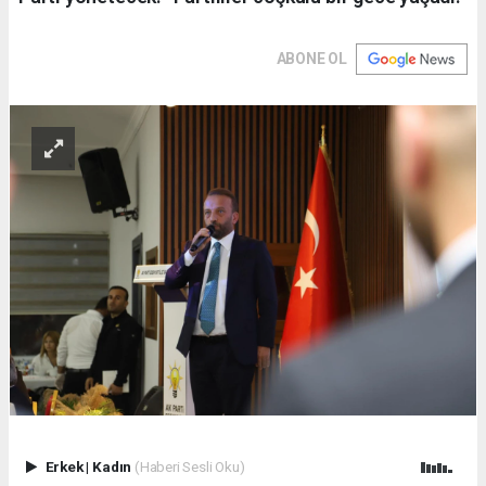
ABONE OL
Erkek
|
Kadın
(Haberi Sesli Oku)