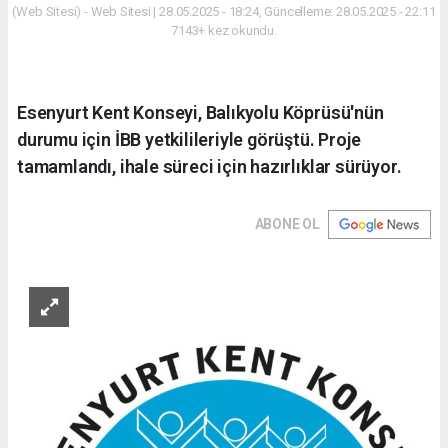
(Web Sitesi) - Web Sitesi | 28.05.2025 - 18:24, Güncelleme: 28.05.2025 - 22:11
7143+ kez okundu.
Esenyurt Kent Konseyi, Balıkyolu Köprüsü'nün
durumu için İBB yetkilileriyle görüştü. Proje
tamamlandı, ihale süreci için hazırlıklar sürüyor.
ABONE OL