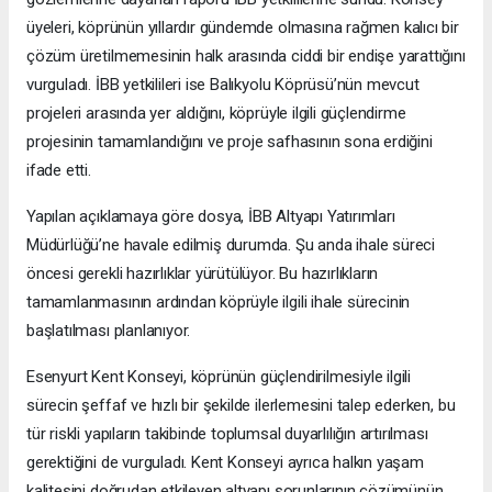
üyeleri, köprünün yıllardır gündemde olmasına rağmen kalıcı bir
çözüm üretilmemesinin halk arasında ciddi bir endişe yarattığını
vurguladı. İBB yetkilileri ise Balıkyolu Köprüsü’nün mevcut
projeleri arasında yer aldığını, köprüyle ilgili güçlendirme
projesinin tamamlandığını ve proje safhasının sona erdiğini
ifade etti.
Yapılan açıklamaya göre dosya, İBB Altyapı Yatırımları
Müdürlüğü’ne havale edilmiş durumda. Şu anda ihale süreci
öncesi gerekli hazırlıklar yürütülüyor. Bu hazırlıkların
tamamlanmasının ardından köprüyle ilgili ihale sürecinin
başlatılması planlanıyor.
Esenyurt Kent Konseyi, köprünün güçlendirilmesiyle ilgili
sürecin şeffaf ve hızlı bir şekilde ilerlemesini talep ederken, bu
tür riskli yapıların takibinde toplumsal duyarlılığın artırılması
gerektiğini de vurguladı. Kent Konseyi ayrıca halkın yaşam
kalitesini doğrudan etkileyen altyapı sorunlarının çözümünün