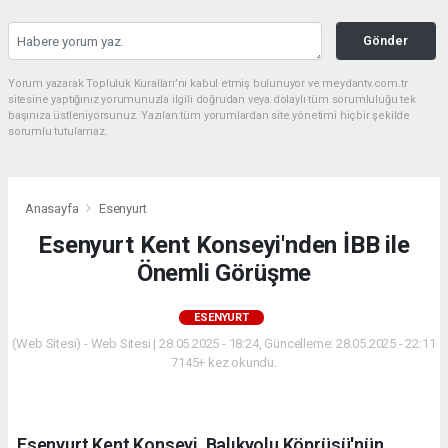
Gönder
Yorum yazarak Topluluk Kuralları’nı kabul etmiş bulunuyor ve meydantv.com.tr
sitesine yaptığınız yorumunuzla ilgili doğrudan veya dolaylı tüm sorumluluğu tek
başınıza üstleniyorsunuz. Yazılan tüm yorumlardan site yönetimi hiçbir şekilde
sorumlu tutulamaz.
Anasayfa
Esenyurt
Esenyurt Kent Konseyi'nden İBB ile
Önemli Görüşme
ESENYURT
(Web Sitesi) - Web Sitesi | 28.05.2025 - 18:24, Güncelleme: 28.05.2025 - 22:11
7145+ kez okundu.
Esenyurt Kent Konseyi, Balıkyolu Köprüsü'nün