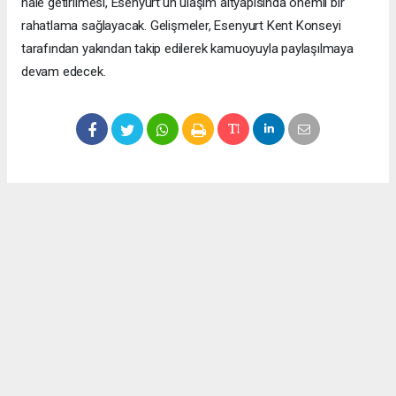
hale getirilmesi, Esenyurt’un ulaşım altyapısında önemli bir
rahatlama sağlayacak. Gelişmeler, Esenyurt Kent Konseyi
tarafından yakından takip edilerek kamuoyuyla paylaşılmaya
devam edecek.
Okuyucu Yorumları
(0)
Gönder
Yorum yazarak Topluluk Kuralları’nı kabul etmiş bulunuyor ve meydantv.com.tr
sitesine yaptığınız yorumunuzla ilgili doğrudan veya dolaylı tüm sorumluluğu tek
başınıza üstleniyorsunuz. Yazılan tüm yorumlardan site yönetimi hiçbir şekilde
sorumlu tutulamaz.