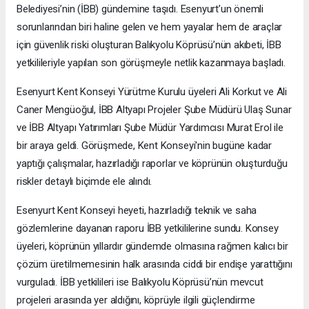
Belediyesi’nin (İBB) gündemine taşıdı. Esenyurt’un önemli
sorunlarından biri haline gelen ve hem yayalar hem de araçlar
için güvenlik riski oluşturan Balıkyolu Köprüsü’nün akıbeti, İBB
yetkilileriyle yapılan son görüşmeyle netlik kazanmaya başladı.
Esenyurt Kent Konseyi Yürütme Kurulu üyeleri Ali Korkut ve Ali
Caner Mengüoğul, İBB Altyapı Projeler Şube Müdürü Ulaş Sunar
ve İBB Altyapı Yatırımları Şube Müdür Yardımcısı Murat Erol ile
bir araya geldi. Görüşmede, Kent Konseyi'nin bugüne kadar
yaptığı çalışmalar, hazırladığı raporlar ve köprünün oluşturduğu
riskler detaylı biçimde ele alındı.
Esenyurt Kent Konseyi heyeti, hazırladığı teknik ve saha
gözlemlerine dayanan raporu İBB yetkililerine sundu. Konsey
üyeleri, köprünün yıllardır gündemde olmasına rağmen kalıcı bir
çözüm üretilmemesinin halk arasında ciddi bir endişe yarattığını
vurguladı. İBB yetkilileri ise Balıkyolu Köprüsü’nün mevcut
projeleri arasında yer aldığını, köprüyle ilgili güçlendirme