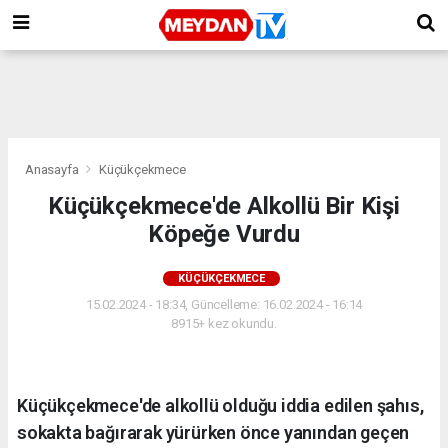
Anasayfa
Küçükçekmece
Küçükçekmece'de Alkollü Bir Kişi
Köpeğe Vurdu
KÜÇÜKÇEKMECE
15.02.2024 - 18:34, Güncelleme: 16.02.2024 - 16:14
8915+ kez okundu.
Küçükçekmece'de alkollü olduğu iddia edilen şahıs,
sokakta bağırarak yürürken önce yanından geçen