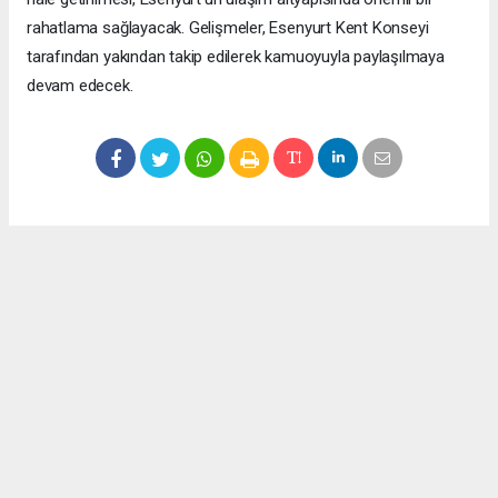
rahatlama sağlayacak. Gelişmeler, Esenyurt Kent Konseyi
tarafından yakından takip edilerek kamuoyuyla paylaşılmaya
devam edecek.
Okuyucu Yorumları
(0)
Gönder
Yorum yazarak Topluluk Kuralları’nı kabul etmiş bulunuyor ve meydantv.com.tr
sitesine yaptığınız yorumunuzla ilgili doğrudan veya dolaylı tüm sorumluluğu tek
başınıza üstleniyorsunuz. Yazılan tüm yorumlardan site yönetimi hiçbir şekilde
sorumlu tutulamaz.