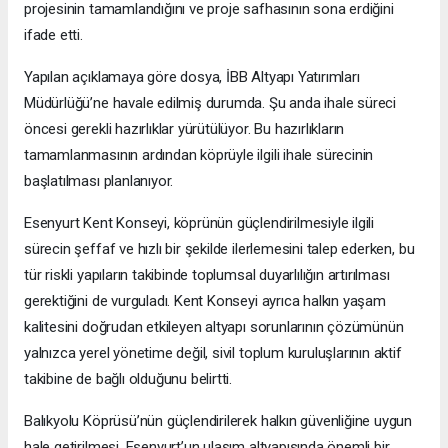
projesinin tamamlandığını ve proje safhasının sona erdiğini
ifade etti.
Yapılan açıklamaya göre dosya, İBB Altyapı Yatırımları
Müdürlüğü’ne havale edilmiş durumda. Şu anda ihale süreci
öncesi gerekli hazırlıklar yürütülüyor. Bu hazırlıkların
tamamlanmasının ardından köprüyle ilgili ihale sürecinin
başlatılması planlanıyor.
Esenyurt Kent Konseyi, köprünün güçlendirilmesiyle ilgili
sürecin şeffaf ve hızlı bir şekilde ilerlemesini talep ederken, bu
tür riskli yapıların takibinde toplumsal duyarlılığın artırılması
gerektiğini de vurguladı. Kent Konseyi ayrıca halkın yaşam
kalitesini doğrudan etkileyen altyapı sorunlarının çözümünün
yalnızca yerel yönetime değil, sivil toplum kuruluşlarının aktif
takibine de bağlı olduğunu belirtti.
Balıkyolu Köprüsü’nün güçlendirilerek halkın güvenliğine uygun
hale getirilmesi, Esenyurt’un ulaşım altyapısında önemli bir