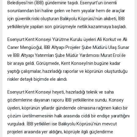
Belediyesi’nin (İBB) gündemine taşıdı. Esenyurt’un önemli
sorunlarından biri haline gelen ve hem yayalar hem de araçlar
için güvenlik riski oluşturan Balıkyolu Köprüsü’nün akıbeti, İBB
yetkilileriyle yapılan son görüşmeyle netlik kazanmaya başladı.
Esenyurt Kent Konseyi Yürütme Kurulu üyeleri Ali Korkut ve Ali
Caner Mengüoğul, İBB Altyapı Projeler Şube Müdürü Ulaş Sunar
ve İBB Altyapı Yatırımları Şube Müdür Yardımcısı Murat Erol ile
bir araya geldi. Görüşmede, Kent Konseyi'nin bugüne kadar
yaptığı çalışmalar, hazırladığı raporlar ve köprünün oluşturduğu
riskler detaylı biçimde ele alındı.
Esenyurt Kent Konseyi heyeti, hazırladığı teknik ve saha
gözlemlerine dayanan raporu İBB yetkililerine sundu. Konsey
üyeleri, köprünün yıllardır gündemde olmasına rağmen kalıcı bir
çözüm üretilmemesinin halk arasında ciddi bir endişe yarattığını
vurguladı. İBB yetkilileri ise Balıkyolu Köprüsü’nün mevcut
projeleri arasında yer aldığını, köprüyle ilgili güçlendirme