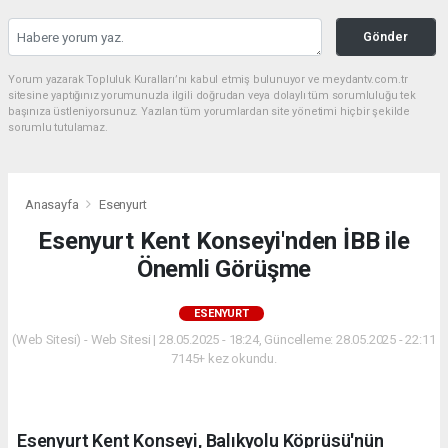
Gönder
Yorum yazarak Topluluk Kuralları’nı kabul etmiş bulunuyor ve meydantv.com.tr
sitesine yaptığınız yorumunuzla ilgili doğrudan veya dolaylı tüm sorumluluğu tek
başınıza üstleniyorsunuz. Yazılan tüm yorumlardan site yönetimi hiçbir şekilde
sorumlu tutulamaz.
Anasayfa
Esenyurt
Esenyurt Kent Konseyi'nden İBB ile
Önemli Görüşme
ESENYURT
(Web Sitesi) - Web Sitesi | 28.05.2025 - 18:24, Güncelleme: 28.05.2025 - 22:11
7145+ kez okundu.
Esenyurt Kent Konseyi, Balıkyolu Köprüsü'nün