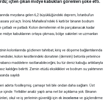
dü; içten çıkan midye kabukları görenleri şoke etti.
klarında meydana gelen 6,2 büyüklüğündeki deprem, İstanbul’un
hasara yol açtı. İnönü Mahallesi’ndeki 6 katlı bir binanın bodrum
yle çatladı ve patladı. Kolon demirlerinin el ile parçalanacak kadar
ize midye kabuklarının ortaya çıkması, bölge sakinleri ve uzmanları
in kolonlarında gözlenen tahribat, kiriş ve döşeme bağlantılarında
endisler, kolon kesitlerindeki donatının (demirin) betonla yeterince
bancı maddelere rastlanabileceğini; bu tür deniz kabuğu artıklarıyla
kaldığını belirtti. Zemin etüdü eksiklikleri ve bodrum su yalıtımının
rasında sayıldı
leri adeta fosilleşmiş; çamaşır teli bile ondan daha sağlam. Üst
e içinde. Yetkililer analiz yaptı ama net bir açıklama yok. Binanın
nleri, okul ve iş yerlerinin güvenliği için ek
inceleme
ve güçlendirme