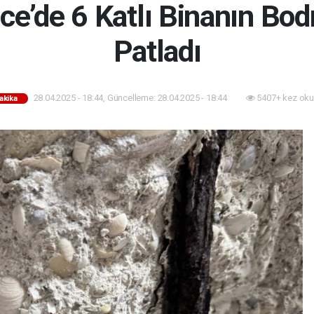
’de 6 Katlı Binanın Bod
Patladı
28.04.2025 - 18:44, Güncelleme: 28.04.2025 - 18:44
5407+ kez oku
akika