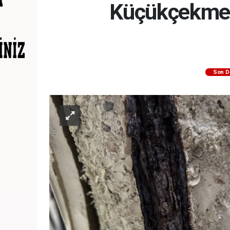
Küçükçekmece
Son D