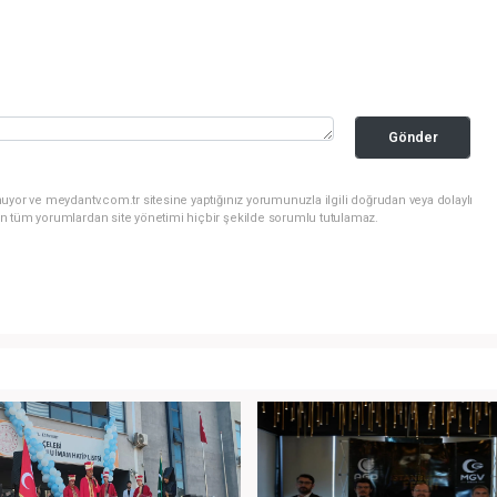
Gönder
uyor ve meydantv.com.tr sitesine yaptığınız yorumunuzla ilgili doğrudan veya dolaylı
n tüm yorumlardan site yönetimi hiçbir şekilde sorumlu tutulamaz.