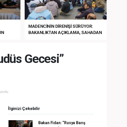
MADENCİNİN DİRENİŞİ SÜRÜYOR:
UN
BAKANLIKTAN AÇIKLAMA, SAHADAN
LA
MÜDAHALE HABERİ GELDİ!
udüs Gecesi”
undu.
İlginizi Çekebilir
Bakan Fidan: “Rusya Barış