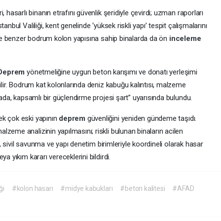
ri, hasarlı binanın etrafını güvenlik şeridiyle çevirdi; uzman raporları
anbul Valiliği, kent genelinde ‘yüksek riskli yapı’ tespit çalışmalarını
lede benzer bodrum kolon yapısına sahip binalarda da ön
inceleme
Deprem
yönetmeliğine uygun beton karışımı ve donatı yerleşimi
bilir. Bodrum kat kolonlarında deniz kabuğu kalıntısı, malzeme
kada, kapsamlı bir güçlendirme projesi şart” uyarısında bulundu.
ek çok eski yapının
deprem
güvenliğini yeniden gündeme taşıdı.
zeme analizinin yapılmasını; riskli bulunan binaların acilen
ri, sivil savunma ve yapı denetim birimleriyle koordineli olarak hasar
a yıkım kararı vereceklerini bildirdi.
ği
#kolon hasarı
#midye kabukları
#beton kalitesi
#AFAD