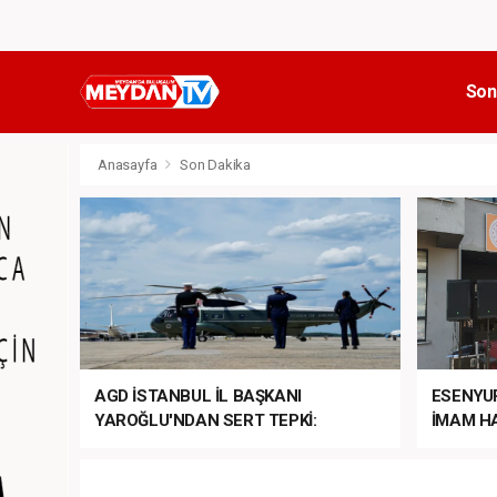
Son
Anasayfa
Son Dakika
AGD İSTANBUL İL BAŞKANI
ESENYU
YAROĞLU'NDAN SERT TEPKİ:
İMAM HA
“NATO’NUN ÜLKEMİZDE İŞİ NE?”
MEHTER
MEZUNİY