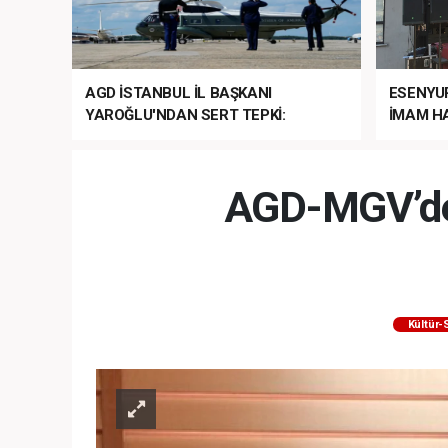
AGD İSTANBUL İL BAŞKANI
ESENYU
YAROĞLU'NDAN SERT TEPKİ:
İMAM HA
“NATO’NUN ÜLKEMİZDE İŞİ NE?”
MEHTER
MEZUNİY
AGD-MGV’den
Kültür-