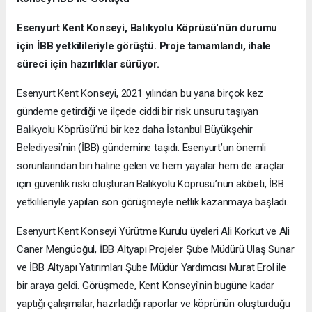
Esenyurt Kent Konseyi, Balıkyolu Köprüsü'nün durumu
için İBB yetkilileriyle görüştü. Proje tamamlandı, ihale
süreci için hazırlıklar sürüyor.
Esenyurt Kent Konseyi, 2021 yılından bu yana birçok kez
gündeme getirdiği ve ilçede ciddi bir risk unsuru taşıyan
Balıkyolu Köprüsü’nü bir kez daha İstanbul Büyükşehir
Belediyesi’nin (İBB) gündemine taşıdı. Esenyurt’un önemli
sorunlarından biri haline gelen ve hem yayalar hem de araçlar
için güvenlik riski oluşturan Balıkyolu Köprüsü’nün akıbeti, İBB
yetkilileriyle yapılan son görüşmeyle netlik kazanmaya başladı.
Esenyurt Kent Konseyi Yürütme Kurulu üyeleri Ali Korkut ve Ali
Caner Mengüoğul, İBB Altyapı Projeler Şube Müdürü Ulaş Sunar
ve İBB Altyapı Yatırımları Şube Müdür Yardımcısı Murat Erol ile
bir araya geldi. Görüşmede, Kent Konseyi'nin bugüne kadar
yaptığı çalışmalar, hazırladığı raporlar ve köprünün oluşturduğu