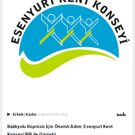
Erkek
|
Kadın
(Haberi Sesli Oku)
Balıkyolu Köprüsü İçin Önemli Adım: Esenyurt Kent
Konseyi İBB ile Görüştü