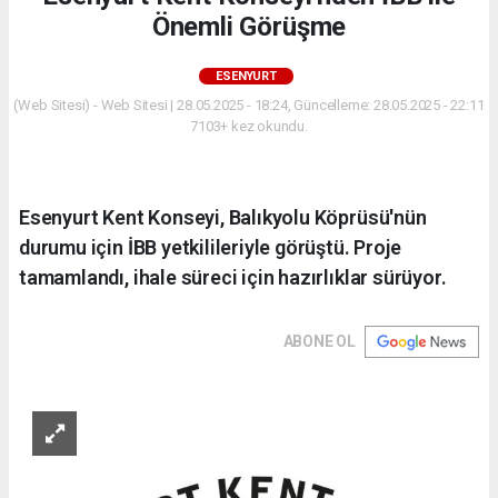
Önemli Görüşme
ESENYURT
(Web Sitesi) - Web Sitesi | 28.05.2025 - 18:24, Güncelleme: 28.05.2025 - 22:11
7103+ kez okundu.
Esenyurt Kent Konseyi, Balıkyolu Köprüsü'nün
durumu için İBB yetkilileriyle görüştü. Proje
tamamlandı, ihale süreci için hazırlıklar sürüyor.
ABONE OL