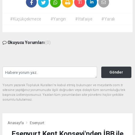
#Küçükçekmece
#Yangın
#İtafaiye
#Yaralı
Okuyucu Yorumları
(0)
Gönder
Yorum yazarak Topluluk Kuralları’nı kabul etmiş bulunuyor ve meydantv.com.tr
sitesine yaptığınız yorumunuzla ilgili doğrudan veya dolaylı tüm sorumluluğu tek
başınıza üstleniyorsunuz. Yazılan tüm yorumlardan site yönetimi hiçbir şekilde
sorumlu tutulamaz.
Anasayfa
Esenyurt
Esenyurt Kent Konseyi'nden İBB ile