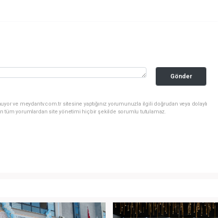
Gönder
uyor ve meydantv.com.tr sitesine yaptığınız yorumunuzla ilgili doğrudan veya dolaylı
n tüm yorumlardan site yönetimi hiçbir şekilde sorumlu tutulamaz.