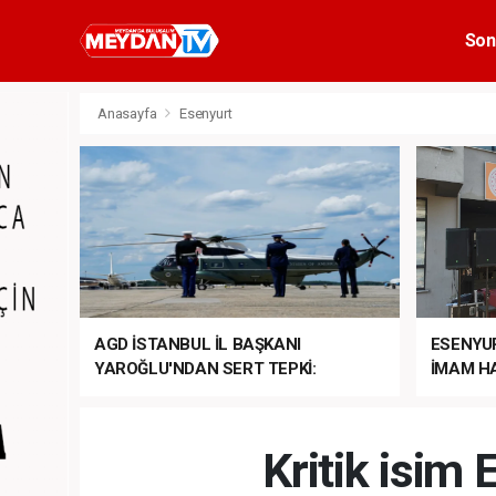
Son
Anasayfa
Esenyurt
AGD İSTANBUL İL BAŞKANI
ESENYU
YAROĞLU'NDAN SERT TEPKİ:
İMAM HA
“NATO’NUN ÜLKEMİZDE İŞİ NE?”
MEHTER
MEZUNİY
Kritik isim