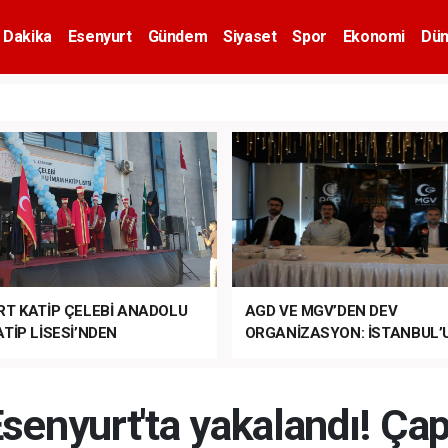
 Dakika
Esenyurt
Gündem
Siyaset
Spor
Ekonomi
Dün
RT KATİP ÇELEBİ ANADOLU
AGD VE MGV’DEN DEV
TİP LİSESİ’NDEN
ORGANİZASYON: İSTANBUL’
ANLI MUHTEŞEM
FETHİ’NİN 573. YILI COŞKUY
ET TÖRENİ!
KUTLANACAK!
 Esenyurt'ta yakalandı! Ça