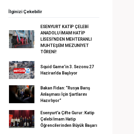
İlginizi Çekebilir
ESENYURT KATİP ÇELEBİ
ANADOLU İMAM HATİP
LİSESİ’NDEN MEHTERANLI
MUHTEŞEM MEZUNİYET
TÖRENİ!
Squid Game’in 3. Sezonu 27
Haziran’da Başlıyor
Bakan Fidan: “Rusya Barış
Anlaşması İçin Şartlarını
Hazırlıyor”
Esenyurt'a Çifte Gurur: Katip
Çelebi İmam Hatip
Öğrencilerinden Büyük Başarı