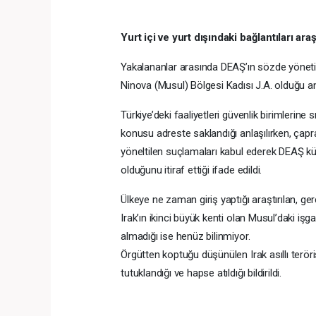
Yurt içi ve yurt dışındaki bağlantıları araşt
Yakalananlar arasında DEAŞ’ın sözde yönetici
Ninova (Musul) Bölgesi Kadısı J.A. olduğu anl
Türkiye’deki faaliyetleri güvenlik birimlerin
konusu adreste saklandığı anlaşılırken, çapra
yöneltilen suçlamaları kabul ederek DEAŞ k
olduğunu itiraf ettiği ifade edildi.
Ülkeye ne zaman giriş yaptığı araştırılan, gerç
Irak’ın ikinci büyük kenti olan Musul’daki işg
almadığı ise henüz bilinmiyor.
Örgütten koptuğu düşünülen Irak asıllı terör
tutuklandığı ve hapse atıldığı bildirildi.