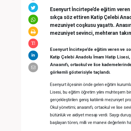
Esenyurt İncirtepe’de eğitim vere
sıkça söz ettiren Katip Çelebi Ana
mezuniyet coşkusu yaşattı. Anasını
mezuniyet sevinci, mehteran takım
Esenyurt İncirtepe’de eğitim veren ve s
Katip Çelebi Anadolu İmam Hatip Lisesi,
Anasınıfı, ortaokul ve lise kademelerind
görkemli gösterisiyle taçlandı.
Esenyurt ilçesinin önde gelen eğitim kuruml
Lisesi, bu eğitim öğretim yılını muhteşem bi
gerçekleştirilen geniş katılımlı mezuniyet pro
Okul yönetimi; anasınıfı, ortaokul ve lise s
bütünlük ve aidiyet mesajı verdi. Saygı duru
başlayan tören, milli ve manevi değerlerin 