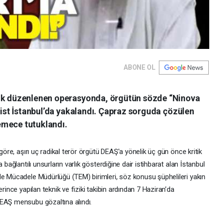
ABONE OL
lik düzenlenen operasyonda, örgütün sözde “Ninova
örist İstanbul’da yakalandı. Çapraz sorguda çözülen
emece tutuklandı.
 göre, aşırı uç radikal terör örgütü DEAŞ'a yönelik üç gün önce kritik
 bağlantılı unsurların varlık gösterdiğine dair istihbarat alan İstanbul
le Mücadele Müdürlüğü (TEM) birimleri, söz konusu şüphelileri yakın
rince yapılan teknik ve fiziki takibin ardından 7 Haziran’da
DEAŞ mensubu gözaltına alındı.