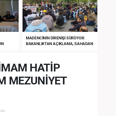
MADENCİNİN DİRENİŞİ SÜRÜYOR:
UN
BAKANLIKTAN AÇIKLAMA, SAHADAN
LA
MÜDAHALE HABERİ GELDİ!
 İMAM HATİP
M MEZUNİYET
ndu.