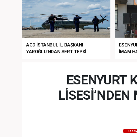
AGD İSTANBUL İL BAŞKANI
ESENYU
YAROĞLU'NDAN SERT TEPKİ:
İMAM HA
“NATO’NUN ÜLKEMİZDE İŞİ NE?”
MEHTER
MEZUNİY
ESENYURT K
LİSESİ’NDE
Eseny