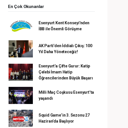
En Çok Okunanlar
Esenyurt Kent Konseyi'nden
İBB ile Önemli Görüşme
AK Parti’den İddialı Çıkış: 100
Yıl Daha Yöneteceğiz!
Esenyurt'a Çifte Gurur: Katip
Çelebi İmam Hatip
Öğrencilerinden Büyük Başarı
Milli Maç Coşkusu Esenyurt’ta
yaşandı
Squid Game’in 3. Sezonu 27
Haziran’da Başlıyor