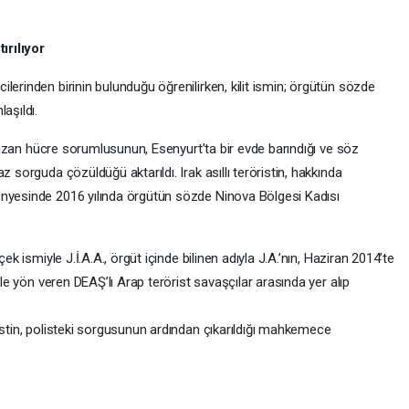
ırılıyor
lerinden birinin bulunduğu öğrenilirken, kilit ismin; örgütün sözde
aşıldı.
e sızan hücre sorumlusunun, Esenyurt’ta bir evde barındığı ve söz
z sorguda çözüldüğü aktarıldı. Irak asıllı teröristin, hakkında
ünyesinde 2016 yılında örgütün sözde Ninova Bölgesi Kadısı
ek ismiyle J.İ.A.A., örgüt içinde bilinen adıyla J.A.’nın, Haziran 2014’te
ale yön veren DEAŞ’lı Arap terörist savaşçılar arasında yer alıp
istin, polisteki sorgusunun ardından çıkarıldığı mahkemece