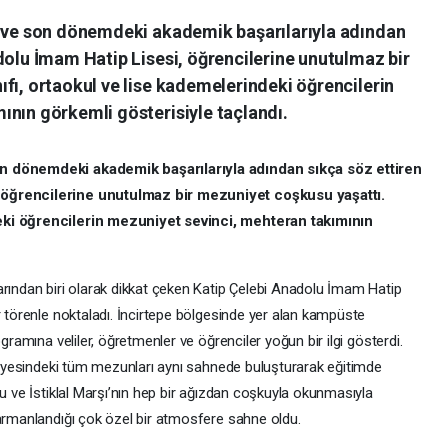
n ve son dönemdeki akademik başarılarıyla adından
dolu İmam Hatip Lisesi, öğrencilerine unutulmaz bir
fı, ortaokul ve lise kademelerindeki öğrencilerin
ının görkemli gösterisiyle taçlandı.
on dönemdeki akademik başarılarıyla adından sıkça söz ettiren
 öğrencilerine unutulmaz bir mezuniyet coşkusu yaşattı.
eki öğrencilerin mezuniyet sevinci, mehteran takımının
arından biri olarak dikkat çeken Katip Çelebi Anadolu İmam Hatip
r törenle noktaladı. İncirtepe bölgesinde yer alan kampüste
gramına veliler, öğretmenler ve öğrenciler yoğun bir ilgi gösterdi.
eviyesindeki tüm mezunları aynı sahnede buluşturarak eğitimde
şu ve İstiklal Marşı’nın hep bir ağızdan coşkuyla okunmasıyla
harmanlandığı çok özel bir atmosfere sahne oldu.