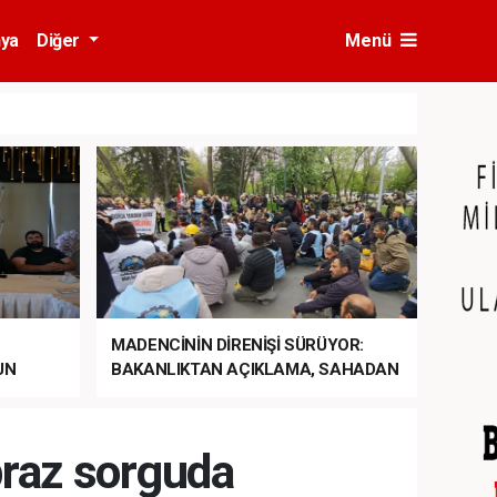
ya
Diğer
Menü
MADENCİNİN DİRENİŞİ SÜRÜYOR:
UN
BAKANLIKTAN AÇIKLAMA, SAHADAN
LA
MÜDAHALE HABERİ GELDİ!
praz sorguda