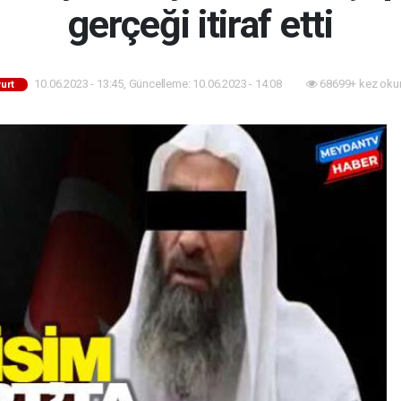
gerçeği itiraf etti
10.06.2023 - 13:45, Güncelleme: 10.06.2023 - 14:08
68699+ kez oku
urt