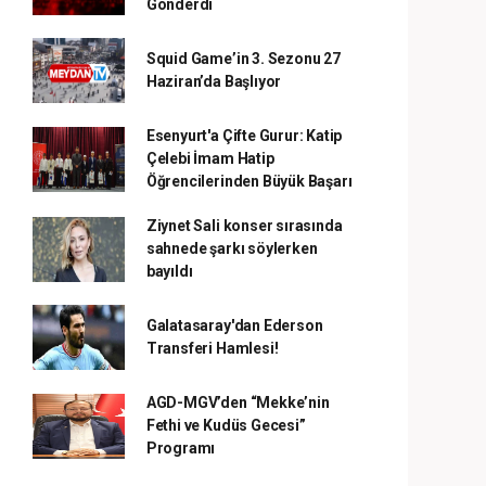
Gönderdi
Squid Game’in 3. Sezonu 27
Haziran’da Başlıyor
Esenyurt'a Çifte Gurur: Katip
Çelebi İmam Hatip
Öğrencilerinden Büyük Başarı
Ziynet Sali konser sırasında
sahnede şarkı söylerken
bayıldı
Galatasaray'dan Ederson
Transferi Hamlesi!
AGD-MGV’den “Mekke’nin
Fethi ve Kudüs Gecesi”
Programı