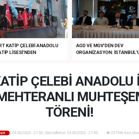
RT KATİP ÇELEBİ ANADOLU
AGD VE MGV’DEN DEV
TİP LİSESİ’NDEN
ORGANİZASYON: İSTANBUL’
ANLI MUHTEŞEM
FETHİ’NİN 573. YILI COŞKUY
ET TÖRENİ!
KUTLANACAK!
ATİP ÇELEBİ ANADOLU
N MEHTERANLI MUHTEŞE
TÖRENİ!
24.06.2026 - 21:50, Güncelleme: 24.06.2026 - 21:50
23794+ kez oku
urt