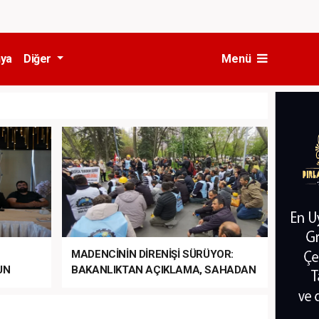
ya
Diğer
Menü
MADENCİNİN DİRENİŞİ SÜRÜYOR:
UN
BAKANLIKTAN AÇIKLAMA, SAHADAN
LA
MÜDAHALE HABERİ GELDİ!