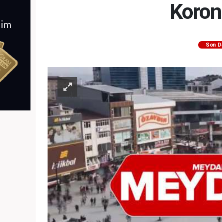
Koron
Son D