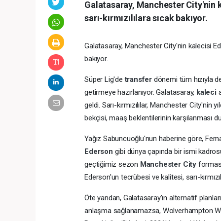
Galatasaray, Manchester City'nin ka
sarı-kırmızılılara sıcak bakıyor.
Galatasaray, Manchester City'nin kalecisi Eders
bakıyor.
Süper Lig'de
transfer
dönemi tüm hızıyla de
getirmeye hazırlanıyor. Galatasaray,
kaleci
geldi. Sarı-kırmızılılar, Manchester City'nin yı
bekçisi, maaş beklentilerinin karşılanması
Yağız Sabuncuoğlu'nun haberine göre, Fer
Ederson
gibi dünya çapında bir ismi kadros
geçtiğimiz sezon
Manchester City
forması
Ederson'un tecrübesi ve kalitesi, sarı-kırmızıl
Öte yandan, Galatasaray'ın alternatif planlar
anlaşma sağlanamazsa, Wolverhampton W