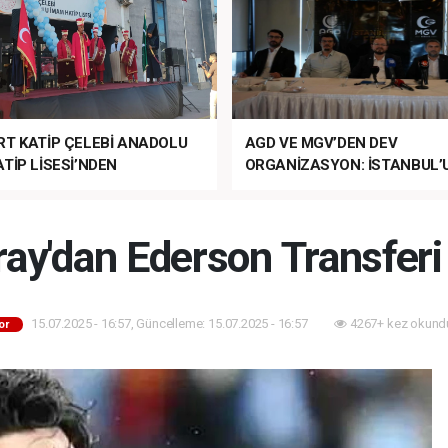
RT KATİP ÇELEBİ ANADOLU
AGD VE MGV’DEN DEV
TİP LİSESİ’NDEN
ORGANİZASYON: İSTANBUL’
ANLI MUHTEŞEM
FETHİ’NİN 573. YILI COŞKUY
ET TÖRENİ!
KUTLANACAK!
ray'dan Ederson Transferi
15.07.2025 - 16:57, Güncelleme: 15.07.2025 - 16:57
4267+ kez okund
or