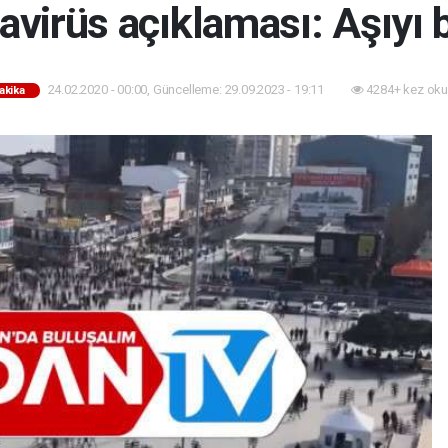
avirüs açıklaması: Aşıyı 
24.02.2020 - 00:00, Güncelleme: 29.09.2023 - 19:11
4284+ kez oku
akika