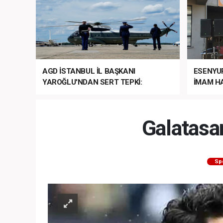
AGD İSTANBUL İL BAŞKANI
ESENYU
YAROĞLU'NDAN SERT TEPKİ:
İMAM HA
“NATO’NUN ÜLKEMİZDE İŞİ NE?”
MEHTER
MEZUNİY
Galatasa
Sp