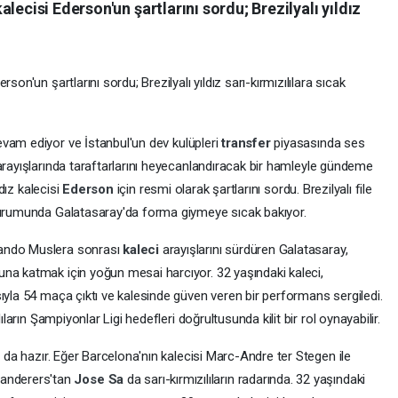
lecisi Ederson'un şartlarını sordu; Brezilyalı yıldız
on'un şartlarını sordu; Brezilyalı yıldız sarı-kırmızılılara sıcak
vam ediyor ve İstanbul'un dev kulüpleri
transfer
piyasasında ses
arayışlarında taraftarlarını heyecanlandıracak bir hamleyle gündeme
ldız kalecisi
Ederson
için resmi olarak şartlarını sordu. Brezilyalı file
 durumunda Galatasaray'da forma giymeye sıcak bakıyor.
nando Muslera sonrası
kaleci
arayışlarını sürdüren Galatasaray,
una katmak için yoğun mesai harcıyor. 32 yaşındaki kaleci,
yla 54 maça çıktı ve kalesinde güven veren bir performans sergiledi.
ıların Şampiyonlar Ligi hedefleri doğrultusunda kilit bir rol oynayabilir.
ı da hazır. Eğer Barcelona'nın kalecisi Marc-Andre ter Stegen ile
anderers'tan
Jose Sa
da sarı-kırmızılıların radarında. 32 yaşındaki