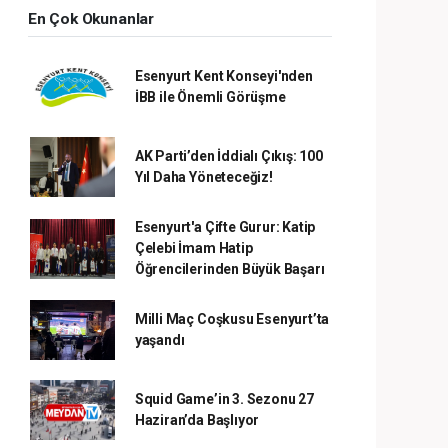
En Çok Okunanlar
Esenyurt Kent Konseyi'nden
İBB ile Önemli Görüşme
AK Parti’den İddialı Çıkış: 100
Yıl Daha Yöneteceğiz!
Esenyurt'a Çifte Gurur: Katip
Çelebi İmam Hatip
Öğrencilerinden Büyük Başarı
Milli Maç Coşkusu Esenyurt’ta
yaşandı
Squid Game’in 3. Sezonu 27
Haziran’da Başlıyor