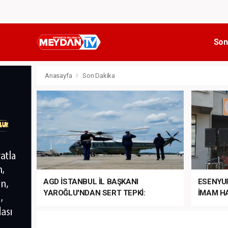
Son
Anasayfa
Son Dakika
AGD İSTANBUL İL BAŞKANI
ESENYU
YAROĞLU'NDAN SERT TEPKİ:
İMAM HA
“NATO’NUN ÜLKEMİZDE İŞİ NE?”
MEHTER
MEZUNİY