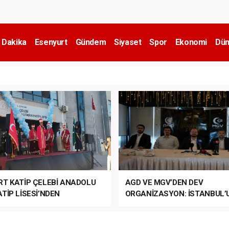
 Dakika
Esenyurt
Gündem
Siyaset
Spor
Ekonomi
Dün
RT KATİP ÇELEBİ ANADOLU
AGD VE MGV’DEN DEV
TİP LİSESİ’NDEN
ORGANİZASYON: İSTANBUL’
ANLI MUHTEŞEM
FETHİ’NİN 573. YILI COŞKUY
ET TÖRENİ!
KUTLANACAK!