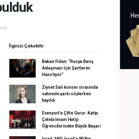
bulduk
ndu.
İlginizi Çekebilir
Bakan Fidan: “Rusya Barış
Anlaşması İçin Şartlarını
Hazırlıyor”
Ziynet Sali konser sırasında
sahnede şarkı söylerken
bayıldı
Esenyurt'a Çifte Gurur: Katip
Çelebi İmam Hatip
Öğrencilerinden Büyük Başarı
İsrail: ABD, İsrail’e 90 Bin