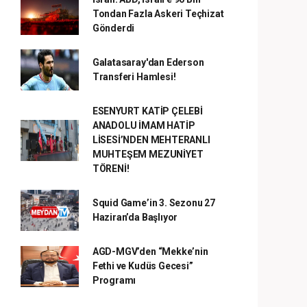
Tondan Fazla Askeri Teçhizat
Gönderdi
Galatasaray'dan Ederson
Transferi Hamlesi!
ESENYURT KATİP ÇELEBİ
ANADOLU İMAM HATİP
LİSESİ’NDEN MEHTERANLI
MUHTEŞEM MEZUNİYET
TÖRENİ!
Squid Game’in 3. Sezonu 27
Haziran’da Başlıyor
AGD-MGV’den “Mekke’nin
Fethi ve Kudüs Gecesi”
Programı