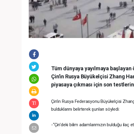
Tüm dünyaya yayılmaya başlayan öl
Çin'in Rusya Büyükelçisi Zhang Ha
piyasaya çıkması için son testleri
Çin’in Rusya Federasyonu Büyükelçisi Zhang
bulduklarını belirterek şunları söyledi:
-“Çin'deki bilim adamlarımızın bulduğu ilaç et