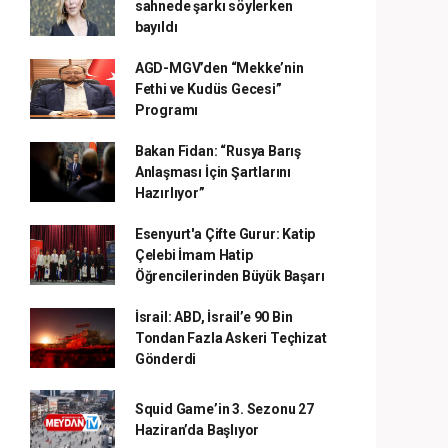
sahnede şarkı söylerken
bayıldı
AGD-MGV’den “Mekke’nin
Fethi ve Kudüs Gecesi”
Programı
Bakan Fidan: “Rusya Barış
Anlaşması İçin Şartlarını
Hazırlıyor”
Esenyurt'a Çifte Gurur: Katip
Çelebi İmam Hatip
Öğrencilerinden Büyük Başarı
İsrail: ABD, İsrail’e 90 Bin
Tondan Fazla Askeri Teçhizat
Gönderdi
Squid Game’in 3. Sezonu 27
Haziran’da Başlıyor