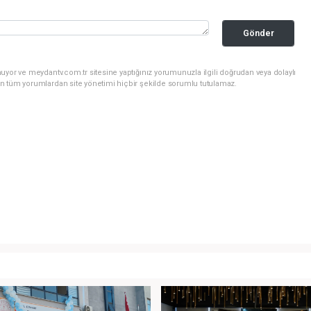
Gönder
uyor ve meydantv.com.tr sitesine yaptığınız yorumunuzla ilgili doğrudan veya dolaylı
n tüm yorumlardan site yönetimi hiçbir şekilde sorumlu tutulamaz.