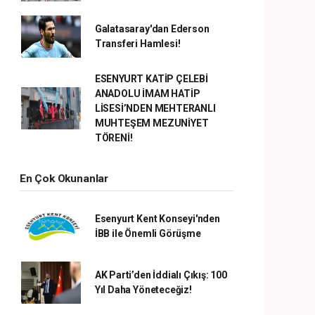
Galatasaray'dan Ederson
Transferi Hamlesi!
ESENYURT KATİP ÇELEBİ
ANADOLU İMAM HATİP
LİSESİ’NDEN MEHTERANLI
MUHTEŞEM MEZUNİYET
TÖRENİ!
En Çok Okunanlar
Esenyurt Kent Konseyi'nden
İBB ile Önemli Görüşme
AK Parti’den İddialı Çıkış: 100
Yıl Daha Yöneteceğiz!