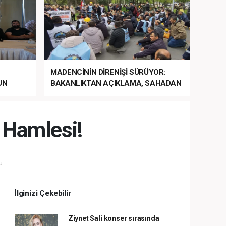
MADENCİNİN DİRENİŞİ SÜRÜYOR:
UN
BAKANLIKTAN AÇIKLAMA, SAHADAN
LA
MÜDAHALE HABERİ GELDİ!
 Hamlesi!
u.
İlginizi Çekebilir
Ziynet Sali konser sırasında