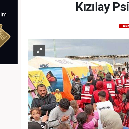
Kızılay Ps
Dün