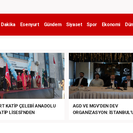
 Dakika
Esenyurt
Gündem
Siyaset
Spor
Ekonomi
Dün
RT KATİP ÇELEBİ ANADOLU
AGD VE MGV’DEN DEV
TİP LİSESİ’NDEN
ORGANİZASYON: İSTANBUL’
ANLI MUHTEŞEM
FETHİ’NİN 573. YILI COŞKUY
ET TÖRENİ!
KUTLANACAK!