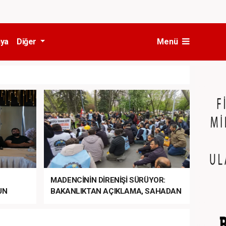
ya
Diğer
Menü
MADENCİNİN DİRENİŞİ SÜRÜYOR:
UN
BAKANLIKTAN AÇIKLAMA, SAHADAN
LA
MÜDAHALE HABERİ GELDİ!