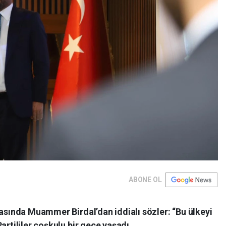
ABONE OL
masında Muammer Birdal’dan iddialı sözler: “Bu ülkeyi
artililer coşkulu bir gece yaşadı.