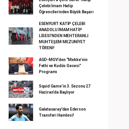
Çelebi İmam Hatip
Öğrencilerinden Büyük Başarı
ESENYURT KATİP ÇELEBİ
ANADOLU İMAM HATİP
LİSESİ’NDEN MEHTERANLI
MUHTEŞEM MEZUNİYET
TÖRENİ!
AGD-MGV’den “Mekke’nin
Fethi ve Kudüs Gecesi”
Programı
Squid Game’in 3. Sezonu 27
Haziran’da Başlıyor
Galatasaray'dan Ederson
Transferi Hamlesi!