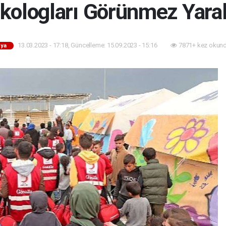
ikologları Görünmez Yaral
13.03.2023 - 17:18, Güncelleme: 15.09.2023 - 15:16
7871+ kez okund
ya