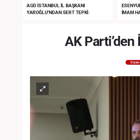
AGD İSTANBUL İL BAŞKANI
ESENYU
YAROĞLU'NDAN SERT TEPKİ:
İMAM HA
“NATO’NUN ÜLKEMİZDE İŞİ NE?”
MEHTER
MEZUNİY
AK Parti’den 
Siyas