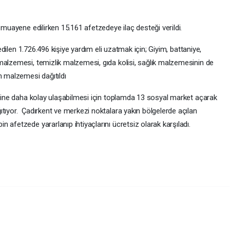
e muayene edilirken 15.161 afetzedeye ilaç desteği verildi.
 edilen 1.726.496 kişiye yardım eli uzatmak için; Giyim, battaniye,
malzemesi, temizlik malzemesi, gıda kolisi, sağlık malzemesinin de
ım malzemesi dağıtıldı
lerine daha kolay ulaşabilmesi için toplamda 13 sosyal market açarak
tıyor. Çadırkent ve merkezi noktalara yakın bölgelerde açılan
 afetzede yararlanıp ihtiyaçlarını ücretsiz olarak karşıladı.