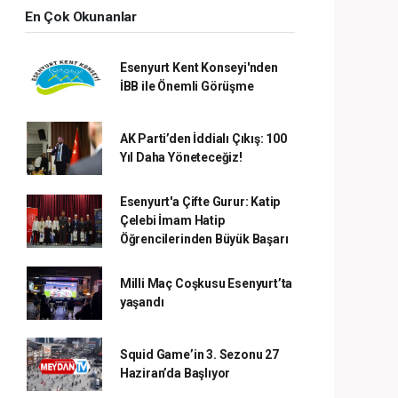
En Çok Okunanlar
Esenyurt Kent Konseyi'nden
İBB ile Önemli Görüşme
AK Parti’den İddialı Çıkış: 100
Yıl Daha Yöneteceğiz!
Esenyurt'a Çifte Gurur: Katip
Çelebi İmam Hatip
Öğrencilerinden Büyük Başarı
Milli Maç Coşkusu Esenyurt’ta
yaşandı
Squid Game’in 3. Sezonu 27
Haziran’da Başlıyor