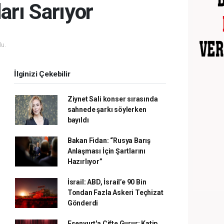
arı Sarıyor
u.
İlginizi Çekebilir
Ziynet Sali konser sırasında
sahnede şarkı söylerken
bayıldı
Bakan Fidan: “Rusya Barış
Anlaşması İçin Şartlarını
Hazırlıyor”
İsrail: ABD, İsrail’e 90 Bin
Tondan Fazla Askeri Teçhizat
Gönderdi
Esenyurt'a Çifte Gurur: Katip