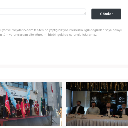
Gönder
uyor ve meydantv.com.tr sitesine yaptığınız yorumunuzla ilgili doğrudan veya dolaylı
n tüm yorumlardan site yönetimi hiçbir şekilde sorumlu tutulamaz.