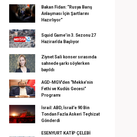
Bakan Fidan: “Rusya Barış
Anlaşması İçin Şartlarını
Hazırlıyor”
Squid Game’in 3. Sezonu 27
Haziran’da Başlıyor
Ziynet Sali konser sırasında
sahnede şarkı söylerken
bayıldı
AGD-MGV’den “Mekke’nin
Fethi ve Kudüs Gecesi”
Programı
İsrail: ABD, İsrail’e 90 Bin
Tondan Fazla Askeri Teçhizat
Gönderdi
ESENYURT KATİP ÇELEBİ