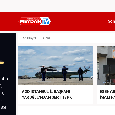
Son
Anasayfa
Dünya
AGD İSTANBUL İL BAŞKANI
ESENYU
YAROĞLU'NDAN SERT TEPKİ:
İMAM HA
“NATO’NUN ÜLKEMİZDE İŞİ NE?”
MEHTER
MEZUNİY