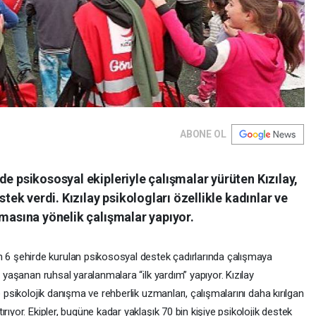
ABONE OL
de psikososyal ekipleriyle çalışmalar yürüten Kızılay,
stek verdi. Kızılay psikologları özellikle kadınlar ve
lmasına yönelik çalışmalar yapıyor.
 şehirde kurulan psikososyal destek çadırlarında çalışmaya
n yaşanan ruhsal yaralanmalara “ilk yardım” yapıyor. Kızılay
e psikolojik danışma ve rehberlik uzmanları, çalışmalarını daha kırılgan
rıyor. Ekipler, bugüne kadar yaklaşık 70 bin kişiye psikolojik destek