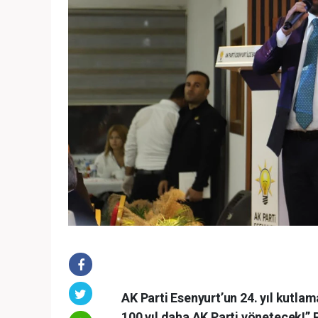
AK Parti Esenyurt’un 24. yıl kutla
100 yıl daha AK Parti yönetecek!” P