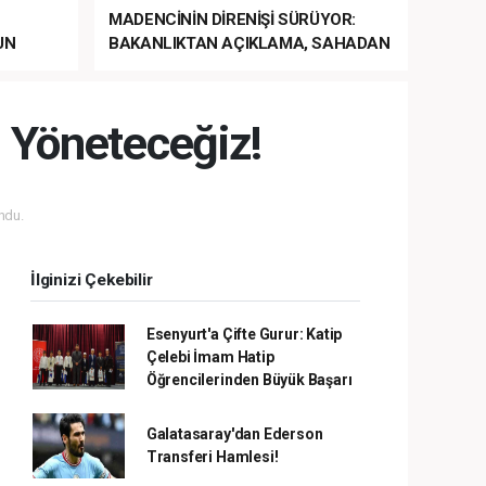
MADENCİNİN DİRENİŞİ SÜRÜYOR:
UN
BAKANLIKTAN AÇIKLAMA, SAHADAN
LA
MÜDAHALE HABERİ GELDİ!
a Yöneteceğiz!
ndu.
İlginizi Çekebilir
Esenyurt'a Çifte Gurur: Katip
Çelebi İmam Hatip
Öğrencilerinden Büyük Başarı
Galatasaray'dan Ederson
Transferi Hamlesi!