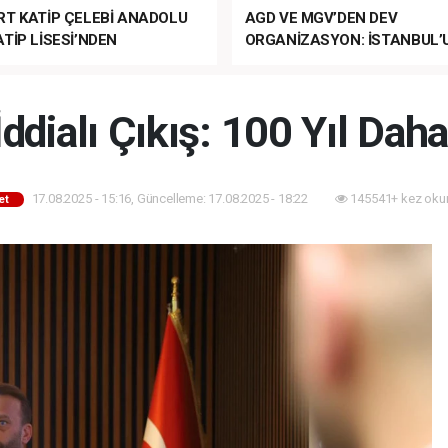
RT KATİP ÇELEBİ ANADOLU
AGD VE MGV’DEN DEV
TİP LİSESİ’NDEN
ORGANİZASYON: İSTANBUL’
ANLI MUHTEŞEM
FETHİ’NİN 573. YILI COŞKUY
ET TÖRENİ!
KUTLANACAK!
İddialı Çıkış: 100 Yıl Dah
17.08.2025 - 15:16, Güncelleme: 17.08.2025 - 18:22
145541+ kez oku
et