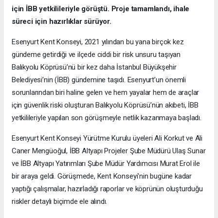
için İBB yetkilileriyle görüştü. Proje tamamlandı, ihale
süreci için hazırlıklar sürüyor.
Esenyurt Kent Konseyi, 2021 yılından bu yana birçok kez
gündeme getirdiği ve ilçede ciddi bir risk unsuru taşıyan
Balıkyolu Köprüsü’nü bir kez daha İstanbul Büyükşehir
Belediyesi’nin (İBB) gündemine taşıdı. Esenyurt’un önemli
sorunlarından biri haline gelen ve hem yayalar hem de araçlar
için güvenlik riski oluşturan Balıkyolu Köprüsü’nün akıbeti, İBB
yetkilileriyle yapılan son görüşmeyle netlik kazanmaya başladı.
Esenyurt Kent Konseyi Yürütme Kurulu üyeleri Ali Korkut ve Ali
Caner Mengüoğul, İBB Altyapı Projeler Şube Müdürü Ulaş Sunar
ve İBB Altyapı Yatırımları Şube Müdür Yardımcısı Murat Erol ile
bir araya geldi. Görüşmede, Kent Konseyi'nin bugüne kadar
yaptığı çalışmalar, hazırladığı raporlar ve köprünün oluşturduğu
riskler detaylı biçimde ele alındı.