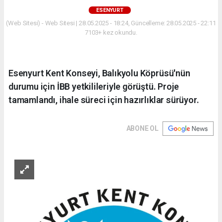
ESENYURT
(Web Sitesi) - Web Sitesi | 28.05.2025 - 18:24, Güncelleme: 28.05.2025 - 22:11
7103+ kez okundu.
Esenyurt Kent Konseyi, Balıkyolu Köprüsü'nün
durumu için İBB yetkilileriyle görüştü. Proje
tamamlandı, ihale süreci için hazırlıklar sürüyor.
ABONE OL