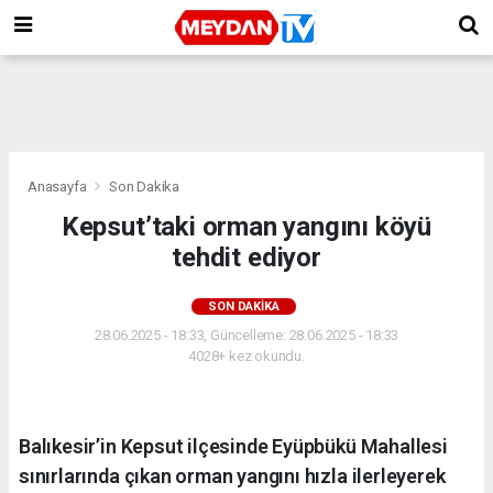
Anasayfa
Son Dakika
Kepsut’taki orman yangını köyü
tehdit ediyor
SON DAKIKA
28.06.2025 - 18:33, Güncelleme: 28.06.2025 - 18:33
4028+ kez okundu.
Balıkesir’in Kepsut ilçesinde Eyüpbükü Mahallesi
sınırlarında çıkan orman yangını hızla ilerleyerek