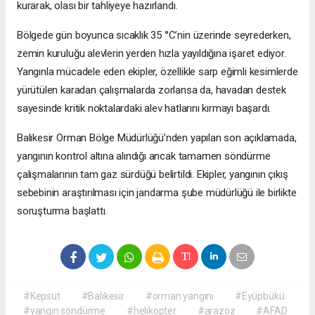
kurarak, olası bir tahliyeye hazırlandı.
Bölgede gün boyunca sıcaklık 35 °C’nin üzerinde seyrederken,
zemin kuruluğu alevlerin yerden hızla yayıldığına işaret ediyor.
Yangınla mücadele eden ekipler, özellikle sarp eğimli kesimlerde
yürütülen karadan çalışmalarda zorlansa da, havadan destek
sayesinde kritik noktalardaki alev hatlarını kırmayı başardı.
Balıkesir Orman Bölge Müdürlüğü’nden yapılan son açıklamada,
yangının kontrol altına alındığı ancak tamamen söndürme
çalışmalarının tam gaz sürdüğü belirtildi. Ekipler, yangının çıkış
sebebinin araştırılması için jandarma şube müdürlüğü ile birlikte
soruşturma başlattı.
#Kepsut
#Balıkesir
#orman yangını
#Eyüpbükü
#yangın söndürme
#helikopter
#arazöz
#AFAD