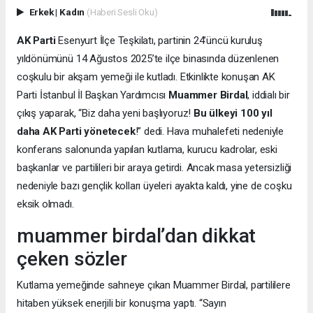
Erkek
|
Kadın
(Haberi Sesli Oku)
AK Parti
Esenyurt İlçe Teşkilatı, partinin 24’üncü kuruluş
yıldönümünü 14 Ağustos 2025’te ilçe binasında düzenlenen
coşkulu bir akşam yemeği ile kutladı. Etkinlikte konuşan AK
Parti İstanbul İl Başkan Yardımcısı
Muammer Birdal
, iddialı bir
çıkış yaparak, “Biz daha yeni başlıyoruz!
Bu ülkeyi 100 yıl
daha AK Parti yönetecek
!” dedi. Hava muhalefeti nedeniyle
konferans salonunda yapılan kutlama, kurucu kadrolar, eski
başkanlar ve partilileri bir araya getirdi. Ancak masa yetersizliği
nedeniyle bazı gençlik kolları üyeleri ayakta kaldı, yine de coşku
eksik olmadı.
muammer birdal’dan dikkat
çeken sözler
Kutlama yemeğinde sahneye çıkan Muammer Birdal, partililere
hitaben yüksek enerjili bir konuşma yaptı. “Sayın