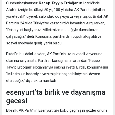
Cumhurbaşkanımız
Recep Tayyip Erdoğan
’ın liderliğinde,
Allah’ın izniyle bu ülkeyi 50 yıl, 100 yıl daha AK Parti teşkilatları
yönetecek!” diyerek salondaki coşkuyu zirveye taşıdı. Birdal, AK
Parti’nin 24 yılda Türkiye’ye kazandırdığı başarıları vurgularken,
“Daha yeni başlıyoruz. Milletimizin desteğiyle durmaksızın
çalışacağız,” dedi. Konuşma, partililerden büyük alkış aldı ve
sosyal medyada geniş yankı buldu.
Birdal’ın bu iddialı sözleri, AK Parti’nin uzun vadeli vizyonuna
olan inancı yansıttı. Partililer, konuşmanın ardından “Recep
Tayyip Erdoğan” sloganlarıyla salonu inletti. Birdal, konuşmasını,
“Milletimizin iradesiyle yazılmış bir başarı hikâyesini devam
ettireceğiz,” diyerek tamamladı.
esenyurt’ta birlik ve dayanışma
gecesi
Etkinlik, AK Parti’nin Esenyurt’taki köklü geçmişini gözler önüne