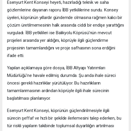
Esenyurt Kent Konseyi heyeti, hazırladığı teknik ve saha
gözlemlerine dayanan raporu İBB yetkililerine sundu. Konsey
üyeleri, köprünün yıllardır gündemde olmasına rağmen kalıcı bir
çözüm üretilmemesinin halk arasında ciddi bir endişe yarattığını
vurguladı. İBB yetkilileri ise Balıkyolu Köprüsü’nün mevcut
projeleri arasında yer aldığını, köprüyle ilgili güçlendirme
projesinin tamamlandığını ve proje safhasının sona erdiğini
ifade etti.
Yapılan açıklamaya göre dosya, İBB Altyapı Yatırımları
Müdürlüğü’ne havale edilmiş durumda. Şu anda ihale süreci
öncesi gerekli hazırlıklar yürütülüyor. Bu hazırlıkların
tamamlanmasının ardından köprüyle ilgili ihale sürecinin
başlatılması planlanıyor.
Esenyurt Kent Konseyi, köprünün güçlendirilmesiyle ilgili
sürecin şeffaf ve hızlı bir şekilde ilerlemesini talep ederken, bu
tür riskli yapıların takibinde toplumsal duyarlılığın artırılması