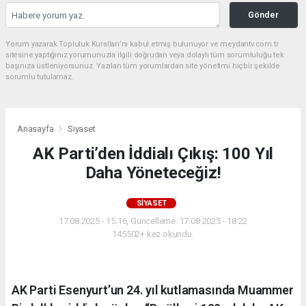
Gönder
Yorum yazarak Topluluk Kuralları’nı kabul etmiş bulunuyor ve meydantv.com.tr
sitesine yaptığınız yorumunuzla ilgili doğrudan veya dolaylı tüm sorumluluğu tek
başınıza üstleniyorsunuz. Yazılan tüm yorumlardan site yönetimi hiçbir şekilde
sorumlu tutulamaz.
Anasayfa
Siyaset
AK Parti’den İddialı Çıkış: 100 Yıl
Daha Yöneteceğiz!
SIYASET
17.08.2025 - 15:16, Güncelleme: 17.08.2025 - 18:22
145502+ kez okundu.
AK Parti Esenyurt’un 24. yıl kutlamasında Muammer