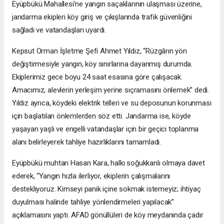
Eyüpbükü Mahallesi’ne yangın saçaklarının ulaşması üzerine,
jandarma ekipleri köy giriş ve çıkışlarında trafik güvenliğini
sağladı ve vatandaşları uyardı.
Kepsut Orman İşletme Şefi Ahmet Yıldız, “Rüzgârın yön
değiştirmesiyle yangın, köy sınırlarına dayanmış durumda.
Ekiplerimiz gece boyu 24 saat esasına göre çalışacak.
Amacımız, alevlerin yerleşim yerine sıçramasını önlemek” dedi.
Yıldız ayrıca, köydeki elektrik telleri ve su deposunun korunması
için başlatılan önlemlerden söz etti. Jandarma ise, köyde
yaşayan yaşlı ve engelli vatandaşlar için bir geçici toplanma
alanı belirleyerek tahliye hazırlıklarını tamamladı.
Eyüpbükü muhtarı Hasan Kara, halkı soğukkanlı olmaya davet
ederek, “Yangın hızla ilerliyor, ekiplerin çalışmalarını
destekliyoruz. Kimseyi panik içine sokmak istemeyiz; ihtiyaç
duyulması halinde tahliye yönlendirmeleri yapılacak”
açıklamasını yaptı. AFAD gönüllüleri de köy meydanında çadır