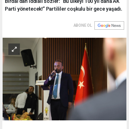
Birdal’dan iddialı sözler: “Bu ülkeyi 100 yıl daha AK
Parti yönetecek!” Partililer coşkulu bir gece yaşadı.
ABONE OL