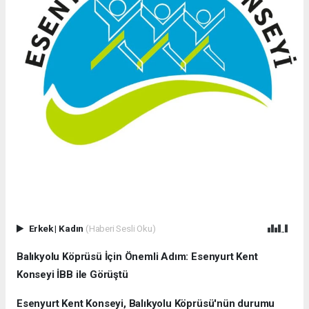
Erkek
|
Kadın
(Haberi Sesli Oku)
Balıkyolu Köprüsü İçin Önemli Adım: Esenyurt Kent
Konseyi İBB ile Görüştü
Esenyurt Kent Konseyi, Balıkyolu Köprüsü'nün durumu