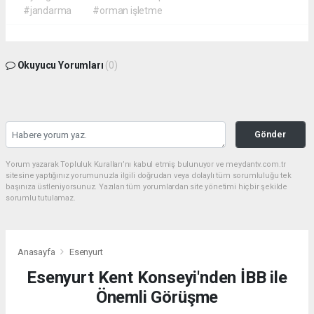
#jandarma
#orman işletme
Okuyucu Yorumları
(0)
Gönder
Yorum yazarak Topluluk Kuralları’nı kabul etmiş bulunuyor ve meydantv.com.tr
sitesine yaptığınız yorumunuzla ilgili doğrudan veya dolaylı tüm sorumluluğu tek
başınıza üstleniyorsunuz. Yazılan tüm yorumlardan site yönetimi hiçbir şekilde
sorumlu tutulamaz.
Anasayfa
Esenyurt
Esenyurt Kent Konseyi'nden İBB ile
Önemli Görüşme