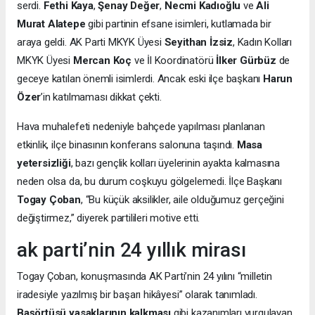
serdi.
Fethi Kaya
,
Şenay Değer
,
Necmi Kadıoğlu
ve
Ali
Murat Alatepe
gibi partinin efsane isimleri, kutlamada bir
araya geldi. AK Parti MKYK Üyesi
Seyithan İzsiz
, Kadın Kolları
MKYK Üyesi
Mercan Koç
ve İl Koordinatörü
İlker Gürbüz
de
geceye katılan önemli isimlerdi. Ancak eski ilçe başkanı
Harun
Özer
’in katılmaması dikkat çekti.
Hava muhalefeti nedeniyle bahçede yapılması planlanan
etkinlik, ilçe binasının konferans salonuna taşındı.
Masa
yetersizliği
, bazı gençlik kolları üyelerinin ayakta kalmasına
neden olsa da, bu durum coşkuyu gölgelemedi. İlçe Başkanı
Togay Çoban
, “Bu küçük aksilikler, aile olduğumuz gerçeğini
değiştirmez,” diyerek partilileri motive etti.
ak parti’nin 24 yıllık mirası
Togay Çoban, konuşmasında AK Parti’nin 24 yılını “milletin
iradesiyle yazılmış bir başarı hikâyesi” olarak tanımladı.
Başörtüsü yasaklarının kalkması
gibi kazanımları vurgulayan