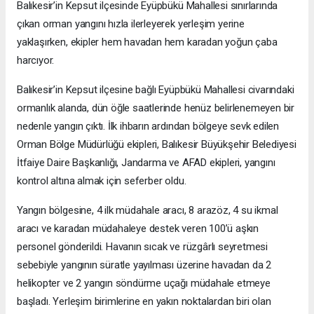
Balıkesir’in Kepsut ilçesinde Eyüpbükü Mahallesi sınırlarında
çıkan orman yangını hızla ilerleyerek yerleşim yerine
yaklaşırken, ekipler hem havadan hem karadan yoğun çaba
harcıyor.
Balıkesir’in Kepsut ilçesine bağlı Eyüpbükü Mahallesi civarındaki
ormanlık alanda, dün öğle saatlerinde henüz belirlenemeyen bir
nedenle yangın çıktı. İlk ihbarın ardından bölgeye sevk edilen
Orman Bölge Müdürlüğü ekipleri, Balıkesir Büyükşehir Belediyesi
İtfaiye Daire Başkanlığı, Jandarma ve AFAD ekipleri, yangını
kontrol altına almak için seferber oldu.
Yangın bölgesine, 4 ilk müdahale aracı, 8 arazöz, 4 su ikmal
aracı ve karadan müdahaleye destek veren 100’ü aşkın
personel gönderildi. Havanın sıcak ve rüzgârlı seyretmesi
sebebiyle yangının süratle yayılması üzerine havadan da 2
helikopter ve 2 yangın söndürme uçağı müdahale etmeye
başladı. Yerleşim birimlerine en yakın noktalardan biri olan