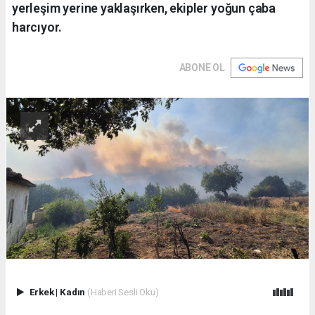
yerleşim yerine yaklaşırken, ekipler yoğun çaba
harcıyor.
ABONE OL
Erkek
|
Kadın
(Haberi Sesli Oku)