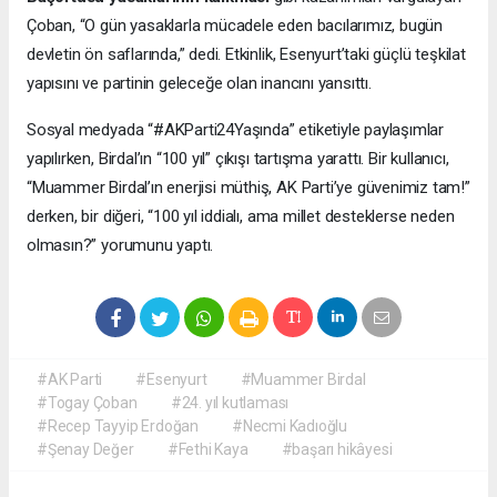
Çoban, “O gün yasaklarla mücadele eden bacılarımız, bugün
devletin ön saflarında,” dedi. Etkinlik, Esenyurt’taki güçlü teşkilat
yapısını ve partinin geleceğe olan inancını yansıttı.
Sosyal medyada “#AKParti24Yaşında” etiketiyle paylaşımlar
yapılırken, Birdal’ın “100 yıl” çıkışı tartışma yarattı. Bir kullanıcı,
“Muammer Birdal’ın enerjisi müthiş, AK Parti’ye güvenimiz tam!”
derken, bir diğeri, “100 yıl iddialı, ama millet desteklerse neden
olmasın?” yorumunu yaptı.
#AK Parti
#Esenyurt
#Muammer Birdal
#Togay Çoban
#24. yıl kutlaması
#Recep Tayyip Erdoğan
#Necmi Kadıoğlu
#Şenay Değer
#Fethi Kaya
#başarı hikâyesi