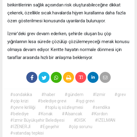
birikintilerinin sağlık açısından risk oluşturabileceğine dikkat
çekerek, özellikle sıcak havalarda hijyen kurallarına daha fazla
özen gösterilmesi konusunda uyarılarda bulunuyor.
İzmir’deki grev devam ederken, şehirde oluşan bu çöp
yığınlarının kısa sürede çözülüp çözülemeyeceği merak konusu
olmaya devam ediyor. Kentte hayatın normale dönmesi için
taraflar arasında hızlı bir anlaşma bekleniyor.
#sondakika
#haber
#gündem
#İzmir
#grev
#çöp krizi
#belediye grevi
#işçi grevi
#çevre kirliliği
#toplu iş sözleşmesi
#sendika
#belediye
#Konak
#Alsancak
#Kordon
#İzmir Büyükşehir Belediyesi
#DİSK
#İZELMAN
#İZENERJİ
#Egeşehir
#çöp sorunu
#vatandaş tepkisi