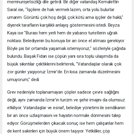
memnuniyetsizliği dile getirdi. Bir diğer vatandaş Kemalettin
Saral ise, "İşçilere de hak vermek lazım, orta yolu bulurlar
umarım. Görüntü çok hoş değil, çok kötü ama işçiler de haklı,"
diyerek tarafların karşılıklı anlayış göstermesini istedi. Beyza
Kaya ise "Burası hem yerli hem de yabancı turistlerin uğrak
noktası. Belediyenin bu konuya bir an önce el atması gerekiyor.
Böyle pis bir ortamda yaşamak istemiyoruz," sözleriyle çağrıda
bulundu. Başak Fidan ise çöpün yanı sıra toplu ulaşımda da
büyük sıkıntılar çektiklerini belirterek, “Vatandaşlar olarak çok
zor günler yaşıyoruz İzmir’de. En kısa zamanda düzelmesini
umuyorum,” dedi.
Grev nedeniyle toplanamayan çöpler sadece çevre sağlığını
değil, aynı zamanda İzmir’in turizm ve şehir imajını da olumsuz
etkiliyor. Vatandaşlar ve esnaf, belediye yönetimi ile sendikanın
bir an önce uzlaşmasını ve hayatın normale dönmesini talep
ediyor. Görüşmelerden çıkacak sonuç ise hem çalışanlar hem
de kent sakinleri için büyük önem taşıyor. Yetkililer, çöp