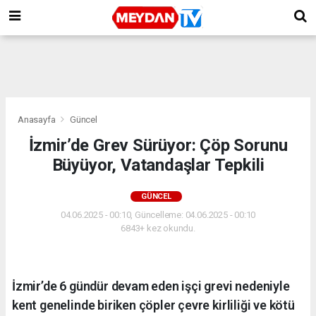
Anasayfa
Güncel
İzmir’de Grev Sürüyor: Çöp Sorunu
Büyüyor, Vatandaşlar Tepkili
GÜNCEL
04.06.2025 - 00:10, Güncelleme: 04.06.2025 - 00:10
6843+ kez okundu.
İzmir’de 6 gündür devam eden işçi grevi nedeniyle
kent genelinde biriken çöpler çevre kirliliği ve kötü