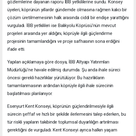
gözlemlerine dayanan raporu İBB yetkililerine sundu. Konsey
üyeleri, köprünün yıllardır gündemde olmasına rağmen kalıcı bir
çözüm üretilmemesinin halk arasında ciddi bir endişe yarattığını
vurguladı. İBB yetkilileri ise Balıkyolu Köprüsü’nün mevcut
projeleri arasında yer aldığını, köprüyle ilgili güçlendirme
projesinin tamamlandığını ve proje safhasının sona erdiğini
ifade etti.
Yapılan açıklamaya göre dosya, İBB Altyapı Yatırımları
Müdürlüğü’ne havale edilmiş durumda. Şu anda ihale süreci
öncesi gerekli hazırlıklar yürütülüyor. Bu hazırlıkların
tamamlanmasının ardından köprüyle ilgili ihale sürecinin
başlatılması planlanıyor.
Esenyurt Kent Konseyi, köprünün güçlendirilmesiyle ilgili
sürecin şeffaf ve hızlı bir şekilde ilerlemesini talep ederken, bu
tür riskli yapıların takibinde toplumsal duyarlılığın artırılması
gerektiğini de vurguladı. Kent Konseyi ayrıca halkın yaşam