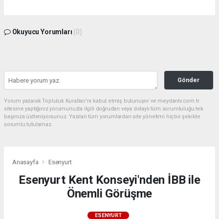
Okuyucu Yorumları
(0)
Gönder
Yorum yazarak Topluluk Kuralları’nı kabul etmiş bulunuyor ve meydantv.com.tr
sitesine yaptığınız yorumunuzla ilgili doğrudan veya dolaylı tüm sorumluluğu tek
başınıza üstleniyorsunuz. Yazılan tüm yorumlardan site yönetimi hiçbir şekilde
sorumlu tutulamaz.
Anasayfa
Esenyurt
Esenyurt Kent Konseyi'nden İBB ile
Önemli Görüşme
ESENYURT