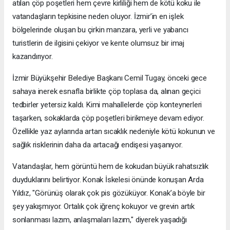
atılan çöp poşetleri hem çevre kirliliği hem de kötü koku ile
vatandaşların tepkisine neden oluyor. İzmir’in en işlek
bölgelerinde oluşan bu çirkin manzara, yerli ve yabancı
turistlerin de ilgisini çekiyor ve kente olumsuz bir imaj
kazandırıyor.
İzmir Büyükşehir Belediye Başkanı Cemil Tugay, önceki gece
sahaya inerek esnafla birlikte çöp toplasa da, alınan geçici
tedbirler yetersiz kaldı. Kimi mahallelerde çöp konteynerleri
taşarken, sokaklarda çöp poşetleri birikmeye devam ediyor.
Özellikle yaz aylarında artan sıcaklık nedeniyle kötü kokunun ve
sağlık risklerinin daha da artacağı endişesi yaşanıyor.
Vatandaşlar, hem görüntü hem de kokudan büyük rahatsızlık
duyduklarını belirtiyor. Konak İskelesi önünde konuşan Arda
Yıldız, "Görünüş olarak çok pis gözüküyor. Konak’a böyle bir
şey yakışmıyor. Ortalık çok iğrenç kokuyor ve grevin artık
sonlanması lazım, anlaşmaları lazım," diyerek yaşadığı