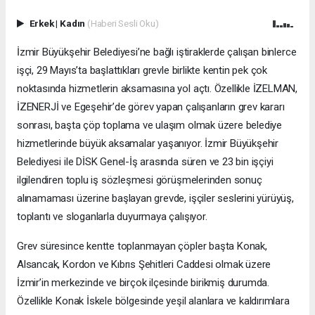
Erkek
|
Kadın
(Haberi Sesli Oku)
İzmir Büyükşehir Belediyesi’ne bağlı iştiraklerde çalışan binlerce
işçi, 29 Mayıs’ta başlattıkları grevle birlikte kentin pek çok
noktasında hizmetlerin aksamasına yol açtı. Özellikle İZELMAN,
İZENERJİ ve Egeşehir’de görev yapan çalışanların grev kararı
sonrası, başta çöp toplama ve ulaşım olmak üzere belediye
hizmetlerinde büyük aksamalar yaşanıyor. İzmir Büyükşehir
Belediyesi ile DİSK Genel-İş arasında süren ve 23 bin işçiyi
ilgilendiren toplu iş sözleşmesi görüşmelerinden sonuç
alınamaması üzerine başlayan grevde, işçiler seslerini yürüyüş,
toplantı ve sloganlarla duyurmaya çalışıyor.
Grev süresince kentte toplanmayan çöpler başta Konak,
Alsancak, Kordon ve Kıbrıs Şehitleri Caddesi olmak üzere
İzmir’in merkezinde ve birçok ilçesinde birikmiş durumda.
Özellikle Konak İskele bölgesinde yeşil alanlara ve kaldırımlara