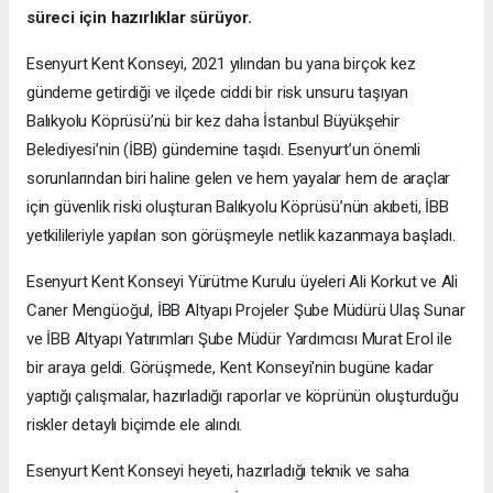
süreci için hazırlıklar sürüyor.
Esenyurt Kent Konseyi, 2021 yılından bu yana birçok kez
gündeme getirdiği ve ilçede ciddi bir risk unsuru taşıyan
Balıkyolu Köprüsü’nü bir kez daha İstanbul Büyükşehir
Belediyesi’nin (İBB) gündemine taşıdı. Esenyurt’un önemli
sorunlarından biri haline gelen ve hem yayalar hem de araçlar
için güvenlik riski oluşturan Balıkyolu Köprüsü’nün akıbeti, İBB
yetkilileriyle yapılan son görüşmeyle netlik kazanmaya başladı.
Esenyurt Kent Konseyi Yürütme Kurulu üyeleri Ali Korkut ve Ali
Caner Mengüoğul, İBB Altyapı Projeler Şube Müdürü Ulaş Sunar
ve İBB Altyapı Yatırımları Şube Müdür Yardımcısı Murat Erol ile
bir araya geldi. Görüşmede, Kent Konseyi'nin bugüne kadar
yaptığı çalışmalar, hazırladığı raporlar ve köprünün oluşturduğu
riskler detaylı biçimde ele alındı.
Esenyurt Kent Konseyi heyeti, hazırladığı teknik ve saha