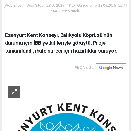
(Web Sitesi) - Web Sitesi | 28.05.2025 - 18:24, Güncelleme: 28.05.2025 - 22:11
7146+ kez okundu.
Esenyurt Kent Konseyi, Balıkyolu Köprüsü'nün
durumu için İBB yetkilileriyle görüştü. Proje
tamamlandı, ihale süreci için hazırlıklar sürüyor.
ABONE OL