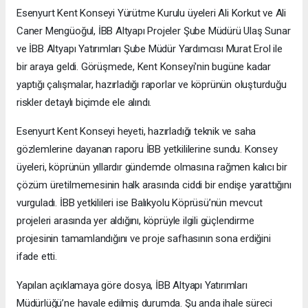
Esenyurt Kent Konseyi Yürütme Kurulu üyeleri Ali Korkut ve Ali
Caner Mengüoğul, İBB Altyapı Projeler Şube Müdürü Ulaş Sunar
ve İBB Altyapı Yatırımları Şube Müdür Yardımcısı Murat Erol ile
bir araya geldi. Görüşmede, Kent Konseyi'nin bugüne kadar
yaptığı çalışmalar, hazırladığı raporlar ve köprünün oluşturduğu
riskler detaylı biçimde ele alındı.
Esenyurt Kent Konseyi heyeti, hazırladığı teknik ve saha
gözlemlerine dayanan raporu İBB yetkililerine sundu. Konsey
üyeleri, köprünün yıllardır gündemde olmasına rağmen kalıcı bir
çözüm üretilmemesinin halk arasında ciddi bir endişe yarattığını
vurguladı. İBB yetkilileri ise Balıkyolu Köprüsü’nün mevcut
projeleri arasında yer aldığını, köprüyle ilgili güçlendirme
projesinin tamamlandığını ve proje safhasının sona erdiğini
ifade etti.
Yapılan açıklamaya göre dosya, İBB Altyapı Yatırımları
Müdürlüğü’ne havale edilmiş durumda. Şu anda ihale süreci