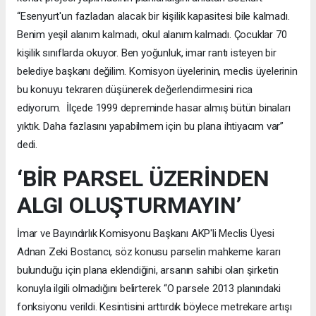
“Esenyurt'un fazladan alacak bir kişilik kapasitesi bile kalmadı.
Benim yeşil alanım kalmadı, okul alanım kalmadı. Çocuklar 70
kişilik sınıflarda okuyor. Ben yoğunluk, imar rantı isteyen bir
belediye başkanı değilim. Komisyon üyelerinin, meclis üyelerinin
bu konuyu tekraren düşünerek değerlendirmesini rica
ediyorum. İlçede 1999 depreminde hasar almış bütün binaları
yıktık. Daha fazlasını yapabilmem için bu plana ihtiyacım var”
dedi.
‘BİR PARSEL ÜZERİNDEN
ALGI OLUŞTURMAYIN’
İmar ve Bayındırlık Komisyonu Başkanı AKP'li Meclis Üyesi
Adnan Zeki Bostancı, söz konusu parselin mahkeme kararı
bulunduğu için plana eklendiğini, arsanın sahibi olan şirketin
konuyla ilgili olmadığını belirterek “O parsele 2013 planındaki
fonksiyonu verildi. Kesintisini arttırdık böylece metrekare artışı