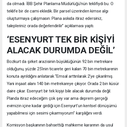
da olmadı. İBB Şehir Planlama Müdürlüğü'nün teklifiydi bu. O
teklife bir de cami ekledik. Bir parsel üzerinden kimse algı
oluşturmaya çalışmasın. Plana askıda itiraz edersiniz,
talepleriniz orada değerlendirilir” açıklaması yaptı.
‘ESENYURT TEK BİR KİŞİYİ
ALACAK DURUMDA DEĞİL’
Bozkurt da şirket arazisinin büyüklüğünün 92 bin metrekare
olduğunu, yüzde 25'inin ticarete geri kalan 70 bin metrekarenin
konuta ayrıldığını anlatarak “Emsal arttırılarak 2'ye çıkarılmış.
Yani inşaat alanı 140 bin metrekareye çıkıyor. Orada 2 bin küsür
daire çıkar. Esenyurt bir tek kişiyi bile alacak durumda değil.
Planda itiraz edeceğim çok şey var ama deprem gerçeği
evimizin içine kadar girdiği için Esenyurt'un kentsel dönüşümü
yapabilmesi için sesimi çıkarmıyorum” karşılığını verdi.
Komisyon başkanının bahsettiği mahkeme kararının da usul