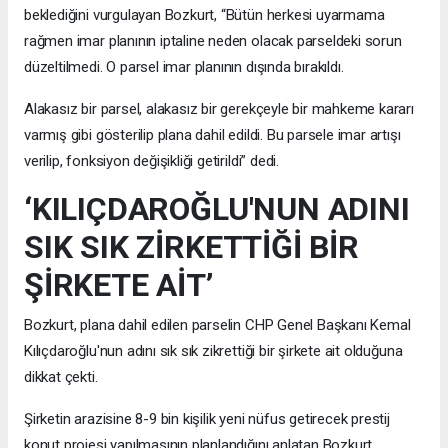
beklediğini vurgulayan Bozkurt, “Bütün herkesi uyarmama
rağmen imar planının iptaline neden olacak parseldeki sorun
düzeltilmedi. O parsel imar planının dışında bırakıldı.
Alakasız bir parsel, alakasız bir gerekçeyle bir mahkeme kararı
varmış gibi gösterilip plana dahil edildi. Bu parsele imar artışı
verilip, fonksiyon değişikliği getirildi” dedi.
‘KILIÇDAROĞLU'NUN ADINI
SIK SIK ZİRKETTİĞİ BİR
ŞİRKETE AİT’
Bozkurt, plana dahil edilen parselin CHP Genel Başkanı Kemal
Kılıçdaroğlu'nun adını sık sık zikrettiği bir şirkete ait olduğuna
dikkat çekti.
Şirketin arazisine 8-9 bin kişilik yeni nüfus getirecek prestij
konut projesi yapılmasının planlandığını anlatan Bozkurt