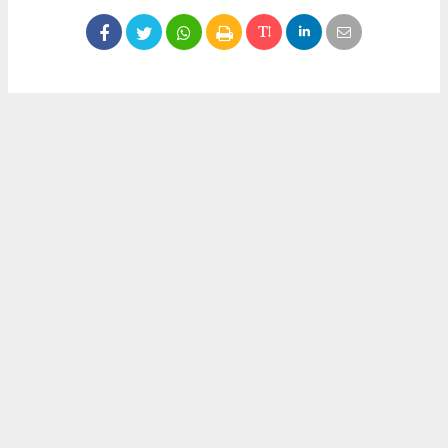
Okuyucu Yorumları
(0)
Gönder
Yorum yazarak Topluluk Kuralları’nı kabul etmiş bulunuyor ve meydantv.com.tr
sitesine yaptığınız yorumunuzla ilgili doğrudan veya dolaylı tüm sorumluluğu tek
başınıza üstleniyorsunuz. Yazılan tüm yorumlardan site yönetimi hiçbir şekilde
sorumlu tutulamaz.
haber paketi
haber scripti
haber yazılımı
Tüm hakları saklı tutulmaktadır.Copyright 2026©