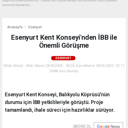
başınıza üstleniyorsunuz. Yazılan tüm yorumlardan site yönetimi hiçbir şekilde
sorumlu tutulamaz.
Anasayfa
Esenyurt
Esenyurt Kent Konseyi'nden İBB ile
Önemli Görüşme
ESENYURT
(Web Sitesi) - Web Sitesi | 28.05.2025 - 18:24, Güncelleme: 28.05.2025 - 22:11
7098+ kez okundu.
Esenyurt Kent Konseyi, Balıkyolu Köprüsü'nün
durumu için İBB yetkilileriyle görüştü. Proje
tamamlandı, ihale süreci için hazırlıklar sürüyor.
ABONE OL