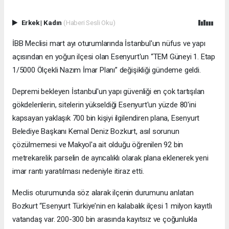
Erkek
|
Kadın
(Haberi Sesli Oku)
İBB Meclisi mart ayı oturumlarında İstanbul'un nüfus ve yapı
açısından en yoğun ilçesi olan Esenyurt'un “TEM Güneyi 1. Etap
1/5000 Ölçekli Nazım İmar Planı” değişikliği gündeme geldi.
Depremi bekleyen İstanbul'un yapı güvenliği en çok tartışılan
gökdelenlerin, sitelerin yükseldiği Esenyurt'un yüzde 80'ini
kapsayan yaklaşık 700 bin kişiyi ilgilendiren plana, Esenyurt
Belediye Başkanı Kemal Deniz Bozkurt, asıl sorunun
çözülmemesi ve Makyol'a ait olduğu öğrenilen 92 bin
metrekarelik parselin de ayrıcalıklı olarak plana eklenerek yeni
imar rantı yaratılması nedeniyle itiraz etti.
Meclis oturumunda söz alarak ilçenin durumunu anlatan
Bozkurt “Esenyurt Türkiye’nin en kalabalık ilçesi 1 milyon kayıtlı
vatandaş var. 200-300 bin arasında kayıtsız ve çoğunlukla