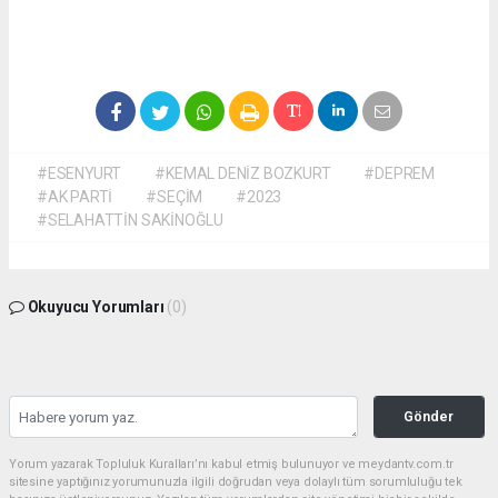
#ESENYURT
#KEMAL DENİZ BOZKURT
#DEPREM
#AK PARTİ
#SEÇİM
#2023
#SELAHATTİN SAKİNOĞLU
Okuyucu Yorumları
(0)
Gönder
Yorum yazarak Topluluk Kuralları’nı kabul etmiş bulunuyor ve meydantv.com.tr
sitesine yaptığınız yorumunuzla ilgili doğrudan veya dolaylı tüm sorumluluğu tek