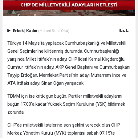
Erkek
|
Kadın
(Haberi Sesli Oku)
Türkiye 14 Mayıs'ta yapılacak Cumhurbaşkanlığı ve Milletvekili
Genel Seçimleri'ne kilitlenmiş durumda. Cumhurbaşkanlığı
yarışında Millet İttifakı'nın adayı CHP lideri Kemal Kılıçdaroğlu,
Cumhur İttifakı'nın adayı AKP Genel Başkanı ve Cumhurbaşkanı
Tayyip Erdoğan, Memleket Partisi'nin adayı Muharrem İnce ve
ATA İttifakı adayı Sinan Oğan yarışacak.
TBMM için ise kritik gün bugün. Partiler milletvekili adaylarını
bugün 17.00'a kadar Yüksek Seçim Kurulu'na (YSK) bildirmek
zorunda.
CHP'de milletvekili listelerine son şeklini verecek olan CHP
Merkez Yönetim Kurulu (MYK) toplantısı sabah 07.15'te