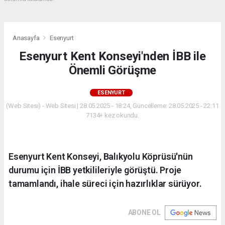
Anasayfa
Esenyurt
Esenyurt Kent Konseyi'nden İBB ile
Önemli Görüşme
ESENYURT
(Web Sitesi) - Web Sitesi | 28.05.2025 - 18:24, Güncelleme: 28.05.2025 - 22:11
7134+ kez okundu.
Esenyurt Kent Konseyi, Balıkyolu Köprüsü'nün
durumu için İBB yetkilileriyle görüştü. Proje
tamamlandı, ihale süreci için hazırlıklar sürüyor.
ABONE OL