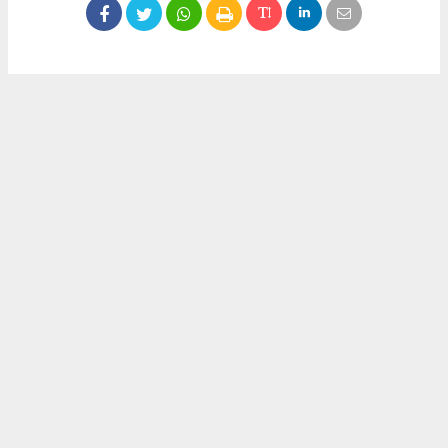
Okuyucu Yorumları
(0)
Gönder
Yorum yazarak Topluluk Kuralları’nı kabul etmiş bulunuyor ve meydantv.com.tr
sitesine yaptığınız yorumunuzla ilgili doğrudan veya dolaylı tüm sorumluluğu tek
başınıza üstleniyorsunuz. Yazılan tüm yorumlardan site yönetimi hiçbir şekilde
sorumlu tutulamaz.
haber paketi
haber scripti
haber yazılımı
Tüm hakları saklı tutulmaktadır.Copyright 2026©
Haber Yazılımı:
Web Aksiyon ®