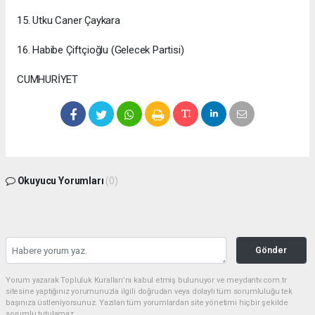
15. Utku Caner Çaykara
16. Habibe Çiftçioğlu (Gelecek Partisi)
CUMHURİYET
Okuyucu Yorumları
(0)
Gönder
Yorum yazarak Topluluk Kuralları’nı kabul etmiş bulunuyor ve meydantv.com.tr
sitesine yaptığınız yorumunuzla ilgili doğrudan veya dolaylı tüm sorumluluğu tek
başınıza üstleniyorsunuz. Yazılan tüm yorumlardan site yönetimi hiçbir şekilde
sorumlu tutulamaz.