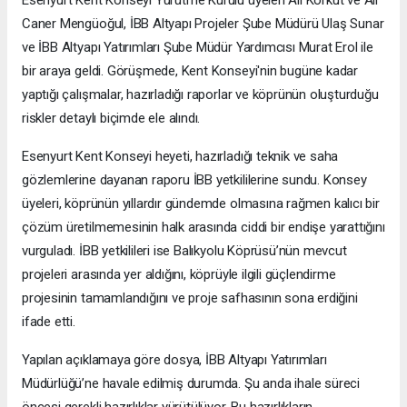
Caner Mengüoğul, İBB Altyapı Projeler Şube Müdürü Ulaş Sunar
ve İBB Altyapı Yatırımları Şube Müdür Yardımcısı Murat Erol ile
bir araya geldi. Görüşmede, Kent Konseyi'nin bugüne kadar
yaptığı çalışmalar, hazırladığı raporlar ve köprünün oluşturduğu
riskler detaylı biçimde ele alındı.
Esenyurt Kent Konseyi heyeti, hazırladığı teknik ve saha
gözlemlerine dayanan raporu İBB yetkililerine sundu. Konsey
üyeleri, köprünün yıllardır gündemde olmasına rağmen kalıcı bir
çözüm üretilmemesinin halk arasında ciddi bir endişe yarattığını
vurguladı. İBB yetkilileri ise Balıkyolu Köprüsü’nün mevcut
projeleri arasında yer aldığını, köprüyle ilgili güçlendirme
projesinin tamamlandığını ve proje safhasının sona erdiğini
ifade etti.
Yapılan açıklamaya göre dosya, İBB Altyapı Yatırımları
Müdürlüğü’ne havale edilmiş durumda. Şu anda ihale süreci
öncesi gerekli hazırlıklar yürütülüyor. Bu hazırlıkların