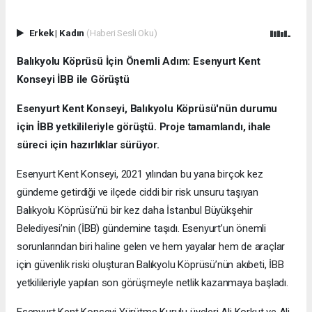
Erkek
|
Kadın
(Haberi Sesli Oku)
Balıkyolu Köprüsü İçin Önemli Adım: Esenyurt Kent
Konseyi İBB ile Görüştü
Esenyurt Kent Konseyi, Balıkyolu Köprüsü'nün durumu
için İBB yetkilileriyle görüştü. Proje tamamlandı, ihale
süreci için hazırlıklar sürüyor.
Esenyurt Kent Konseyi, 2021 yılından bu yana birçok kez
gündeme getirdiği ve ilçede ciddi bir risk unsuru taşıyan
Balıkyolu Köprüsü’nü bir kez daha İstanbul Büyükşehir
Belediyesi’nin (İBB) gündemine taşıdı. Esenyurt’un önemli
sorunlarından biri haline gelen ve hem yayalar hem de araçlar
için güvenlik riski oluşturan Balıkyolu Köprüsü’nün akıbeti, İBB
yetkilileriyle yapılan son görüşmeyle netlik kazanmaya başladı.
Esenyurt Kent Konseyi Yürütme Kurulu üyeleri Ali Korkut ve Ali