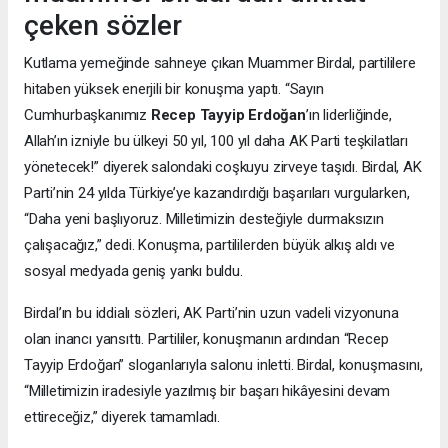
çeken sözler
Kutlama yemeğinde sahneye çıkan Muammer Birdal, partililere
hitaben yüksek enerjili bir konuşma yaptı. “Sayın
Cumhurbaşkanımız
Recep Tayyip Erdoğan
’ın liderliğinde,
Allah’ın izniyle bu ülkeyi 50 yıl, 100 yıl daha AK Parti teşkilatları
yönetecek!” diyerek salondaki coşkuyu zirveye taşıdı. Birdal, AK
Parti’nin 24 yılda Türkiye’ye kazandırdığı başarıları vurgularken,
“Daha yeni başlıyoruz. Milletimizin desteğiyle durmaksızın
çalışacağız,” dedi. Konuşma, partililerden büyük alkış aldı ve
sosyal medyada geniş yankı buldu.
Birdal’ın bu iddialı sözleri, AK Parti’nin uzun vadeli vizyonuna
olan inancı yansıttı. Partililer, konuşmanın ardından “Recep
Tayyip Erdoğan” sloganlarıyla salonu inletti. Birdal, konuşmasını,
“Milletimizin iradesiyle yazılmış bir başarı hikâyesini devam
ettireceğiz,” diyerek tamamladı.