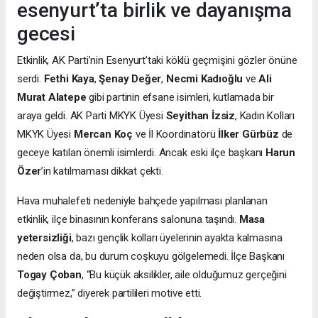
esenyurt’ta birlik ve dayanışma
gecesi
Etkinlik, AK Parti’nin Esenyurt’taki köklü geçmişini gözler önüne
serdi.
Fethi Kaya
,
Şenay Değer
,
Necmi Kadıoğlu
ve
Ali
Murat Alatepe
gibi partinin efsane isimleri, kutlamada bir
araya geldi. AK Parti MKYK Üyesi
Seyithan İzsiz
, Kadın Kolları
MKYK Üyesi
Mercan Koç
ve İl Koordinatörü
İlker Gürbüz
de
geceye katılan önemli isimlerdi. Ancak eski ilçe başkanı
Harun
Özer
’in katılmaması dikkat çekti.
Hava muhalefeti nedeniyle bahçede yapılması planlanan
etkinlik, ilçe binasının konferans salonuna taşındı.
Masa
yetersizliği
, bazı gençlik kolları üyelerinin ayakta kalmasına
neden olsa da, bu durum coşkuyu gölgelemedi. İlçe Başkanı
Togay Çoban
, “Bu küçük aksilikler, aile olduğumuz gerçeğini
değiştirmez,” diyerek partilileri motive etti.