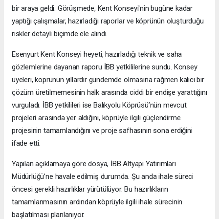
bir araya geldi. Görüşmede, Kent Konseyi'nin bugüne kadar
yaptığı çalışmalar, hazırladığı raporlar ve köprünün oluşturduğu
riskler detaylı biçimde ele alındı.
Esenyurt Kent Konseyi heyeti, hazırladığı teknik ve saha
gözlemlerine dayanan raporu İBB yetkililerine sundu. Konsey
üyeleri, köprünün yıllardır gündemde olmasına rağmen kalıcı bir
çözüm üretilmemesinin halk arasında ciddi bir endişe yarattığını
vurguladı. İBB yetkilileri ise Balıkyolu Köprüsü’nün mevcut
projeleri arasında yer aldığını, köprüyle ilgili güçlendirme
projesinin tamamlandığını ve proje safhasının sona erdiğini
ifade etti.
Yapılan açıklamaya göre dosya, İBB Altyapı Yatırımları
Müdürlüğü’ne havale edilmiş durumda. Şu anda ihale süreci
öncesi gerekli hazırlıklar yürütülüyor. Bu hazırlıkların
tamamlanmasının ardından köprüyle ilgili ihale sürecinin
başlatılması planlanıyor.