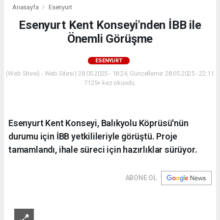
Anasayfa
Esenyurt
Esenyurt Kent Konseyi'nden İBB ile
Önemli Görüşme
ESENYURT
(Web Sitesi) - Web Sitesi | 28.05.2025 - 18:24, Güncelleme: 28.05.2025 - 22:11
7125+ kez okundu.
Esenyurt Kent Konseyi, Balıkyolu Köprüsü'nün
durumu için İBB yetkilileriyle görüştü. Proje
tamamlandı, ihale süreci için hazırlıklar sürüyor.
ABONE OL