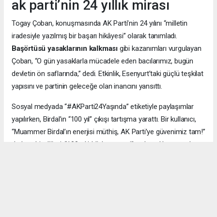
ak parti’nin 24 yıllık mirası
Togay Çoban, konuşmasında AK Parti’nin 24 yılını “milletin
iradesiyle yazılmış bir başarı hikâyesi” olarak tanımladı.
Başörtüsü yasaklarının kalkması
gibi kazanımları vurgulayan
Çoban, “O gün yasaklarla mücadele eden bacılarımız, bugün
devletin ön saflarında,” dedi. Etkinlik, Esenyurt’taki güçlü teşkilat
yapısını ve partinin geleceğe olan inancını yansıttı.
Sosyal medyada “#AKParti24Yaşında” etiketiyle paylaşımlar
yapılırken, Birdal’ın “100 yıl” çıkışı tartışma yarattı. Bir kullanıcı,
“Muammer Birdal’ın enerjisi müthiş, AK Parti’ye güvenimiz tam!”
derken, bir diğeri, “100 yıl iddialı, ama millet desteklerse neden
olmasın?” yorumunu yaptı.
#AK Parti
#Esenyurt
#Muammer Birdal