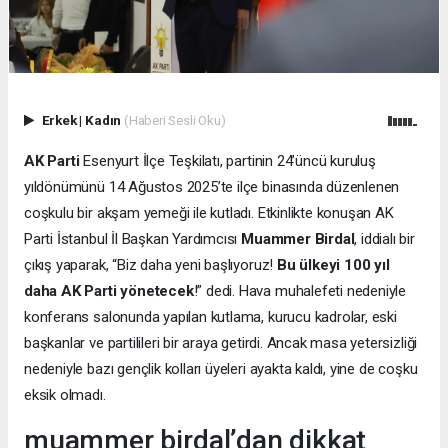
Erkek
|
Kadın
(Haberi Sesli Oku)
AK Parti
Esenyurt İlçe Teşkilatı, partinin 24’üncü kuruluş
yıldönümünü 14 Ağustos 2025’te ilçe binasında düzenlenen
coşkulu bir akşam yemeği ile kutladı. Etkinlikte konuşan AK
Parti İstanbul İl Başkan Yardımcısı
Muammer Birdal
, iddialı bir
çıkış yaparak, “Biz daha yeni başlıyoruz!
Bu ülkeyi 100 yıl
daha AK Parti yönetecek
!” dedi. Hava muhalefeti nedeniyle
konferans salonunda yapılan kutlama, kurucu kadrolar, eski
başkanlar ve partilileri bir araya getirdi. Ancak masa yetersizliği
nedeniyle bazı gençlik kolları üyeleri ayakta kaldı, yine de coşku
eksik olmadı.
muammer birdal’dan dikkat