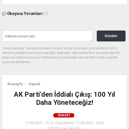
Okuyucu Yorumları
(0)
Gönder
Yorum yazarak Topluluk Kuralları’nı kabul etmiş bulunuyor ve meydantv.com.tr
sitesine yaptığınız yorumunuzla ilgili doğrudan veya dolaylı tüm sorumluluğu tek
başınıza üstleniyorsunuz. Yazılan tüm yorumlardan site yönetimi hiçbir şekilde
sorumlu tutulamaz.
Anasayfa
Siyaset
AK Parti’den İddialı Çıkış: 100 Yıl
Daha Yöneteceğiz!
SIYASET
17.08.2025 - 15:16, Güncelleme: 17.08.2025 - 18:22
145522+ kez okundu.