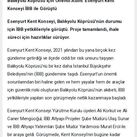
Balıkyolu Köprüsü İçin Önemli Adım: Esenyurt Kent
Konseyi İBB ile Görüştü
Esenyurt Kent Konseyi, Balıkyolu Köprüsü'nün durumu
için İBB yetkilileriyle görüştü. Proje tamamlandı, ihale
süreci için hazırlıklar sürüyor.
Esenyurt Kent Konseyi, 2021 yılından bu yana birçok kez
gündeme getirdiği ve ilçede ciddi bir risk unsuru taşıyan
Balıkyolu Köprüsü’nü bir kez daha İstanbul Büyükşehir
Belediyesi’nin (İBB) gündemine taşıdı. Esenyurt’un önemli
sorunlarından biri haline gelen ve hem yayalar hem de araçlar
için güvenlik riski oluşturan Balıkyolu Köprüsü’nün akıbeti, İBB
yetkilileriyle yapılan son görüşmeyle netlik kazanmaya başladı.
Esenyurt Kent Konseyi Yürütme Kurulu üyeleri Ali Korkut ve Ali
Caner Mengüoğul, İBB Altyapı Projeler Şube Müdürü Ulaş Sunar
ve İBB Altyapı Yatırımları Şube Müdür Yardımcısı Murat Erol ile
bir araya geldi. Görüşmede, Kent Konseyi'nin bugüne kadar