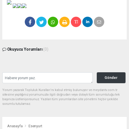
Okuyucu Yorumları
(0)
Gönder
Yorum yazarak Topluluk Kuralları’nı kabul etmiş bulunuyor ve meydantv.com.tr
sitesine yaptığınız yorumunuzla ilgili doğrudan veya dolaylı tüm sorumluluğu tek
başınıza üstleniyorsunuz. Yazılan tüm yorumlardan site yönetimi hiçbir şekilde
sorumlu tutulamaz.
Anasayfa
Esenyurt