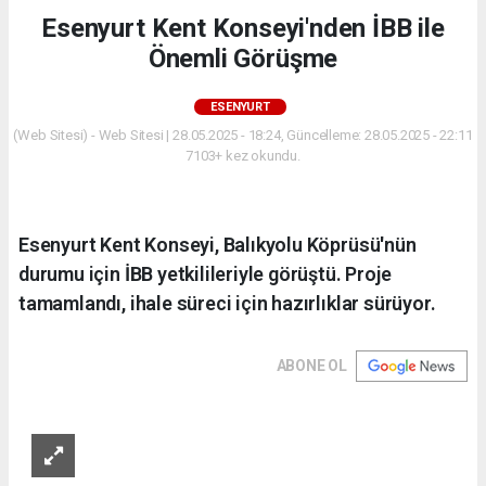
Esenyurt Kent Konseyi'nden İBB ile
Önemli Görüşme
ESENYURT
(Web Sitesi) - Web Sitesi | 28.05.2025 - 18:24, Güncelleme: 28.05.2025 - 22:11
7103+ kez okundu.
Esenyurt Kent Konseyi, Balıkyolu Köprüsü'nün
durumu için İBB yetkilileriyle görüştü. Proje
tamamlandı, ihale süreci için hazırlıklar sürüyor.
ABONE OL