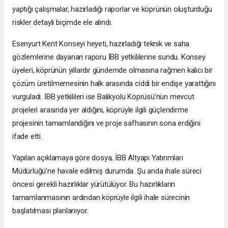
yaptığı çalışmalar, hazırladığı raporlar ve köprünün oluşturduğu
riskler detaylı biçimde ele alındı.
Esenyurt Kent Konseyi heyeti, hazırladığı teknik ve saha
gözlemlerine dayanan raporu İBB yetkililerine sundu. Konsey
üyeleri, köprünün yıllardır gündemde olmasına rağmen kalıcı bir
çözüm üretilmemesinin halk arasında ciddi bir endişe yarattığını
vurguladı. İBB yetkilileri ise Balıkyolu Köprüsü’nün mevcut
projeleri arasında yer aldığını, köprüyle ilgili güçlendirme
projesinin tamamlandığını ve proje safhasının sona erdiğini
ifade etti.
Yapılan açıklamaya göre dosya, İBB Altyapı Yatırımları
Müdürlüğü’ne havale edilmiş durumda. Şu anda ihale süreci
öncesi gerekli hazırlıklar yürütülüyor. Bu hazırlıkların
tamamlanmasının ardından köprüyle ilgili ihale sürecinin
başlatılması planlanıyor.