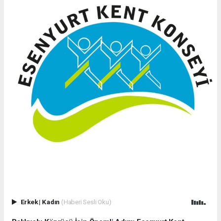
Erkek
|
Kadın
(Haberi Sesli Oku)