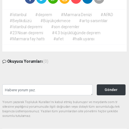
#İstanbul
#deprem
#Marmara Denizi
#AFAD
#Beylikdüzü
#Büyükçekmece
#artçı sarsıntılar
#İstanbul depremi
#son depremler
#23 Nisan depremi
#4.3 büyüklüğünde deprem
#Marmara fay hattı
#afet
#halk uyarısı
Okuyucu Yorumları
(0)
Gönder
Yorum yazarak Topluluk Kuralları’nı kabul etmiş bulunuyor ve meydantv.com.tr
sitesine yaptığınız yorumunuzla ilgili doğrudan veya dolaylı tüm sorumluluğu tek
başınıza üstleniyorsunuz. Yazılan tüm yorumlardan site yönetimi hiçbir şekilde
sorumlu tutulamaz.