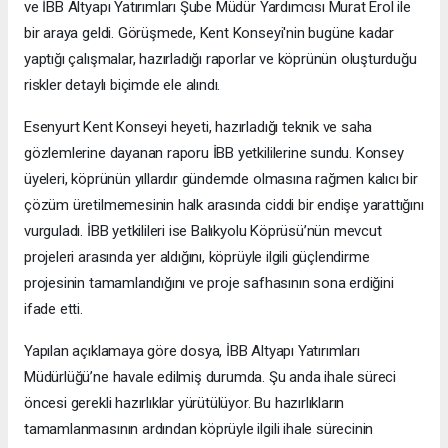
ve İBB Altyapı Yatırımları Şube Müdür Yardımcısı Murat Erol ile
bir araya geldi. Görüşmede, Kent Konseyi'nin bugüne kadar
yaptığı çalışmalar, hazırladığı raporlar ve köprünün oluşturduğu
riskler detaylı biçimde ele alındı.
Esenyurt Kent Konseyi heyeti, hazırladığı teknik ve saha
gözlemlerine dayanan raporu İBB yetkililerine sundu. Konsey
üyeleri, köprünün yıllardır gündemde olmasına rağmen kalıcı bir
çözüm üretilmemesinin halk arasında ciddi bir endişe yarattığını
vurguladı. İBB yetkilileri ise Balıkyolu Köprüsü’nün mevcut
projeleri arasında yer aldığını, köprüyle ilgili güçlendirme
projesinin tamamlandığını ve proje safhasının sona erdiğini
ifade etti.
Yapılan açıklamaya göre dosya, İBB Altyapı Yatırımları
Müdürlüğü’ne havale edilmiş durumda. Şu anda ihale süreci
öncesi gerekli hazırlıklar yürütülüyor. Bu hazırlıkların
tamamlanmasının ardından köprüyle ilgili ihale sürecinin