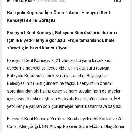
Erkek
|
Kadın
(Haberi Sesli Oku)
Balıkyolu Köprüsü İçin Önemli Adım: Esenyurt Kent
Konseyi İBB ile Görüştü
Esenyurt Kent Konseyi, Balıkyolu Köprüsü'nün durumu
için İBB yetkilileriyle görüştü. Proje tamamlandı, ihale
süreci için hazırlıklar sürüyor.
Esenyurt Kent Konseyi, 2021 yılından bu yana birçok kez
gündeme getirdiği ve ilçede ciddi bir risk unsuru taşıyan
Balıkyolu Köprüsü’nü bir kez daha İstanbul Büyükşehir
Belediyesi’nin (İBB) gündemine taşıdı. Esenyurt’un önemli
sorunlarından biri haline gelen ve hem yayalar hem de araçlar
için güvenlik riski oluşturan Balıkyolu Köprüsü’nün akıbeti, İBB
yetkilileriyle yapılan son görüşmeyle netlik kazanmaya başladı.
Esenyurt Kent Konseyi Yürütme Kurulu üyeleri Ali Korkut ve Ali
Caner Mengüoğul, İBB Altyapı Projeler Şube Müdürü Ulaş Sunar