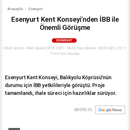
Anasayfa
Esenyurt
Esenyurt Kent Konseyi'nden İBB ile
Önemli Görüşme
ESENYURT
(Web Sitesi) - Web Sitesi | 28.05.2025 - 18:24, Güncelleme: 28.05.2025 - 22:11
7131+ kez okundu.
Esenyurt Kent Konseyi, Balıkyolu Köprüsü'nün
durumu için İBB yetkilileriyle görüştü. Proje
tamamlandı, ihale süreci için hazırlıklar sürüyor.
ABONE OL