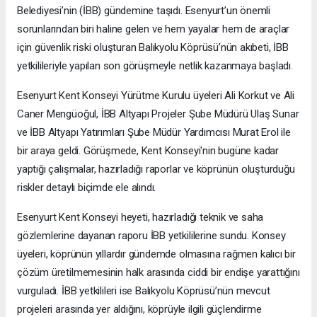
Belediyesi’nin (İBB) gündemine taşıdı. Esenyurt’un önemli
sorunlarından biri haline gelen ve hem yayalar hem de araçlar
için güvenlik riski oluşturan Balıkyolu Köprüsü’nün akıbeti, İBB
yetkilileriyle yapılan son görüşmeyle netlik kazanmaya başladı.
Esenyurt Kent Konseyi Yürütme Kurulu üyeleri Ali Korkut ve Ali
Caner Mengüoğul, İBB Altyapı Projeler Şube Müdürü Ulaş Sunar
ve İBB Altyapı Yatırımları Şube Müdür Yardımcısı Murat Erol ile
bir araya geldi. Görüşmede, Kent Konseyi'nin bugüne kadar
yaptığı çalışmalar, hazırladığı raporlar ve köprünün oluşturduğu
riskler detaylı biçimde ele alındı.
Esenyurt Kent Konseyi heyeti, hazırladığı teknik ve saha
gözlemlerine dayanan raporu İBB yetkililerine sundu. Konsey
üyeleri, köprünün yıllardır gündemde olmasına rağmen kalıcı bir
çözüm üretilmemesinin halk arasında ciddi bir endişe yarattığını
vurguladı. İBB yetkilileri ise Balıkyolu Köprüsü’nün mevcut
projeleri arasında yer aldığını, köprüyle ilgili güçlendirme