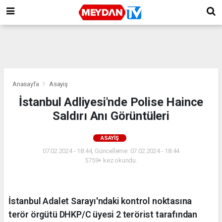
Anasayfa
Asayiş
İstanbul Adliyesi'nde Polise Haince
Saldırı Anı Görüntüleri
ASAYIŞ
07.02.2024 - 18:44, Güncelleme: 07.02.2024 - 18:44
5759+ kez okundu.
İstanbul Adalet Sarayı'ndaki kontrol noktasına
terör örgütü DHKP/C üyesi 2 terörist tarafından