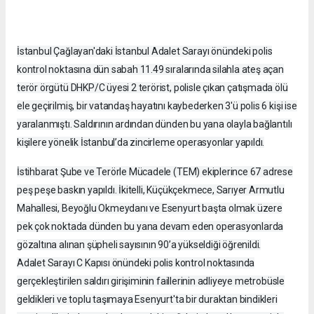
İstanbul Çağlayan'daki İstanbul Adalet Sarayı önündeki polis
kontrol noktasına dün sabah 11.49 sıralarında silahla ateş açan
terör örgütü DHKP/C üyesi 2 terörist, polisle çıkan çatışmada ölü
ele geçirilmiş, bir vatandaş hayatını kaybederken 3'ü polis 6 kişi ise
yaralanmıştı. Saldırının ardından dünden bu yana olayla bağlantılı
kişilere yönelik İstanbul’da zincirleme operasyonlar yapıldı.
İstihbarat Şube ve Terörle Mücadele (TEM) ekiplerince 67 adrese
peş peşe baskın yapıldı. İkitelli, Küçükçekmece, Sarıyer Armutlu
Mahallesi, Beyoğlu Okmeydanı ve Esenyurt başta olmak üzere
pek çok noktada dünden bu yana devam eden operasyonlarda
gözaltına alınan şüpheli sayısının 90’a yükseldiği öğrenildi.
Adalet Sarayı C Kapısı önündeki polis kontrol noktasında
gerçekleştirilen saldırı girişiminin faillerinin adliyeye metrobüsle
geldikleri ve toplu taşımaya Esenyurt'ta bir duraktan bindikleri