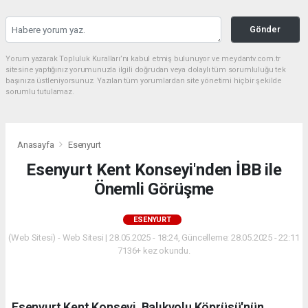
Gönder
Yorum yazarak Topluluk Kuralları’nı kabul etmiş bulunuyor ve meydantv.com.tr
sitesine yaptığınız yorumunuzla ilgili doğrudan veya dolaylı tüm sorumluluğu tek
başınıza üstleniyorsunuz. Yazılan tüm yorumlardan site yönetimi hiçbir şekilde
sorumlu tutulamaz.
Anasayfa
Esenyurt
Esenyurt Kent Konseyi'nden İBB ile
Önemli Görüşme
ESENYURT
(Web Sitesi) - Web Sitesi | 28.05.2025 - 18:24, Güncelleme: 28.05.2025 - 22:11
7136+ kez okundu.
Esenyurt Kent Konseyi, Balıkyolu Köprüsü'nün