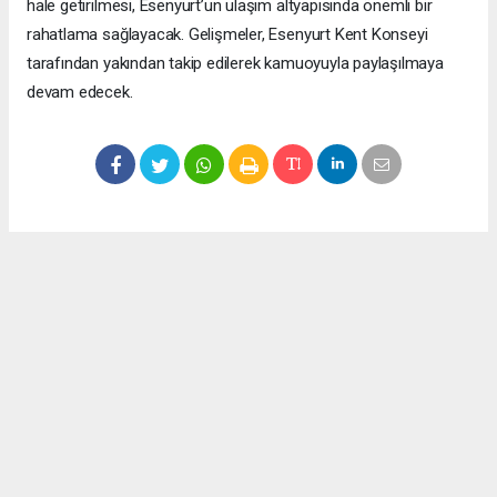
hale getirilmesi, Esenyurt’un ulaşım altyapısında önemli bir
rahatlama sağlayacak. Gelişmeler, Esenyurt Kent Konseyi
tarafından yakından takip edilerek kamuoyuyla paylaşılmaya
devam edecek.
Okuyucu Yorumları
(0)
Gönder
Yorum yazarak Topluluk Kuralları’nı kabul etmiş bulunuyor ve meydantv.com.tr
sitesine yaptığınız yorumunuzla ilgili doğrudan veya dolaylı tüm sorumluluğu tek
başınıza üstleniyorsunuz. Yazılan tüm yorumlardan site yönetimi hiçbir şekilde
sorumlu tutulamaz.