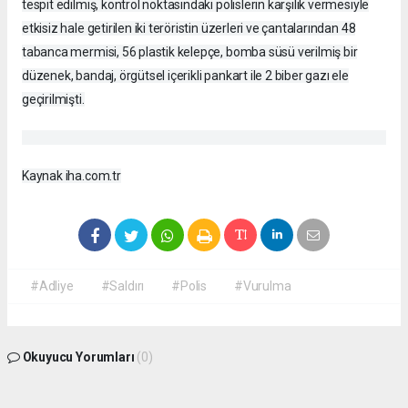
tespit edilmiş, kontrol noktasındaki polislerin karşılık vermesiyle
etkisiz hale getirilen iki teröristin üzerleri ve çantalarından 48
tabanca mermisi, 56 plastik kelepçe, bomba süsü verilmiş bir
düzenek, bandaj, örgütsel içerikli pankart ile 2 biber gazı ele
geçirilmişti.
Kaynak iha.com.tr
#Adliye
#Saldırı
#Polis
#Vurulma
Okuyucu Yorumları
(0)