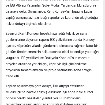
ve İBB Altyapı Yatırımları Şube Müdür Yardımcısı Murat Erol ile
bir araya geldi. Görüşmede, Kent Konseyi'nin bugüne kadar
yaptığı çalışmalar, hazırladığı raporlar ve köprünün oluşturduğu
riskler detaylı biçimde ele alındı.
Esenyurt Kent Konseyi heyeti, hazırladığı teknik ve saha
gözlemlerine dayanan raporu İBB yetkililerine sundu. Konsey
üyeleri, köprünün yıllardır gündemde olmasına rağmen kalıcı bir
çözüm üretilmemesinin halk arasında ciddi bir endişe yarattığını
vurguladı. İBB yetkilileri ise Balıkyolu Köprüsü’nün mevcut
projeleri arasında yer aldığını, köprüyle ilgili güçlendirme
projesinin tamamlandığını ve proje safhasının sona erdiğini
ifade etti.
Yapılan açıklamaya göre dosya, İBB Altyapı Yatırımları
Müdürlüğü’ne havale edilmiş durumda. Şu anda ihale süreci
öncesi gerekli hazırlıklar yürütülüyor. Bu hazırlıkların
tamamlanmasının ardından köprüyle ilgili ihale sürecinin