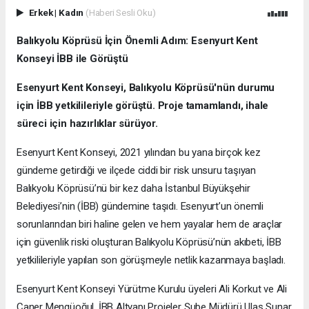
Erkek
|
Kadın
(Haberi Sesli Oku)
Balıkyolu Köprüsü İçin Önemli Adım: Esenyurt Kent
Konseyi İBB ile Görüştü
Esenyurt Kent Konseyi, Balıkyolu Köprüsü'nün durumu
için İBB yetkilileriyle görüştü. Proje tamamlandı, ihale
süreci için hazırlıklar sürüyor.
Esenyurt Kent Konseyi, 2021 yılından bu yana birçok kez
gündeme getirdiği ve ilçede ciddi bir risk unsuru taşıyan
Balıkyolu Köprüsü’nü bir kez daha İstanbul Büyükşehir
Belediyesi’nin (İBB) gündemine taşıdı. Esenyurt’un önemli
sorunlarından biri haline gelen ve hem yayalar hem de araçlar
için güvenlik riski oluşturan Balıkyolu Köprüsü’nün akıbeti, İBB
yetkilileriyle yapılan son görüşmeyle netlik kazanmaya başladı.
Esenyurt Kent Konseyi Yürütme Kurulu üyeleri Ali Korkut ve Ali
Caner Mengüoğul, İBB Altyapı Projeler Şube Müdürü Ulaş Sunar