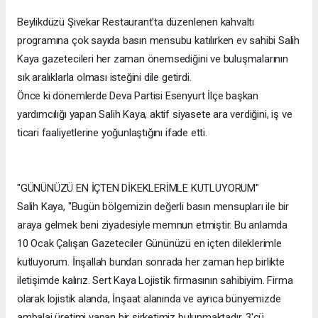
Beylikdüzü Şivekar Restaurant'ta düzenlenen kahvaltı
programına çok sayıda basın mensubu katılırken ev sahibi Salih
Kaya gazetecileri her zaman önemsediğini ve buluşmalarının
sık aralıklarla olması isteğini dile getirdi.
Önce ki dönemlerde Deva Partisi Esenyurt İlçe başkan
yardımcılığı yapan Salih Kaya, aktif siyasete ara verdiğini, iş ve
ticari faaliyetlerine yoğunlaştığını ifade etti.
"GÜNÜNÜZÜ EN İÇTEN DİKEKLERİMLE KUTLUYORUM"
Salih Kaya, "Bugün bölgemizin değerli basın mensupları ile bir
araya gelmek beni ziyadesiyle memnun etmiştir. Bu anlamda
10 Ocak Çalışan Gazeteciler Gününüzü en içten dileklerimle
kutluyorum. İnşallah bundan sonrada her zaman hep birlikte
iletişimde kalırız. Sert Kaya Lojistik firmasının sahibiyim. Firma
olarak lojistik alanda, İnşaat alanında ve ayrıca bünyemizde
ambalaj üretimi yapan bir şirketimiz bulunmaktadır. 3'cü