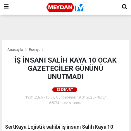
Anasayfa
Esenyurt
İŞ İNSANI SALİH KAYA 10 OCAK
GAZETECİLER GÜNÜNÜ
UNUTMADI
ESENYURT
19.01.2025 - 16:57, Güncelleme: 19.01.2025 - 16:57
65074+ kez okundu.
SertKaya Lojistik sahibi iş insanı Salih Kaya 10