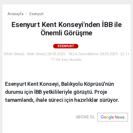
Anasayfa
Esenyurt
Esenyurt Kent Konseyi'nden İBB ile
Önemli Görüşme
ESENYURT
(Web Sitesi) - Web Sitesi | 28.05.2025 - 18:24, Güncelleme: 28.05.2025 - 22:11
7116+ kez okundu.
Esenyurt Kent Konseyi, Balıkyolu Köprüsü'nün
durumu için İBB yetkilileriyle görüştü. Proje
tamamlandı, ihale süreci için hazırlıklar sürüyor.
ABONE OL