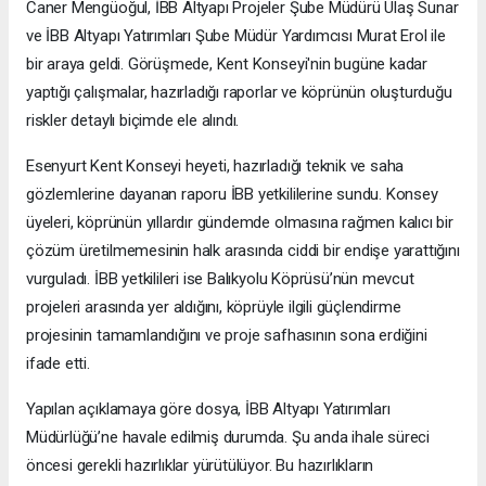
Caner Mengüoğul, İBB Altyapı Projeler Şube Müdürü Ulaş Sunar
ve İBB Altyapı Yatırımları Şube Müdür Yardımcısı Murat Erol ile
bir araya geldi. Görüşmede, Kent Konseyi'nin bugüne kadar
yaptığı çalışmalar, hazırladığı raporlar ve köprünün oluşturduğu
riskler detaylı biçimde ele alındı.
Esenyurt Kent Konseyi heyeti, hazırladığı teknik ve saha
gözlemlerine dayanan raporu İBB yetkililerine sundu. Konsey
üyeleri, köprünün yıllardır gündemde olmasına rağmen kalıcı bir
çözüm üretilmemesinin halk arasında ciddi bir endişe yarattığını
vurguladı. İBB yetkilileri ise Balıkyolu Köprüsü’nün mevcut
projeleri arasında yer aldığını, köprüyle ilgili güçlendirme
projesinin tamamlandığını ve proje safhasının sona erdiğini
ifade etti.
Yapılan açıklamaya göre dosya, İBB Altyapı Yatırımları
Müdürlüğü’ne havale edilmiş durumda. Şu anda ihale süreci
öncesi gerekli hazırlıklar yürütülüyor. Bu hazırlıkların