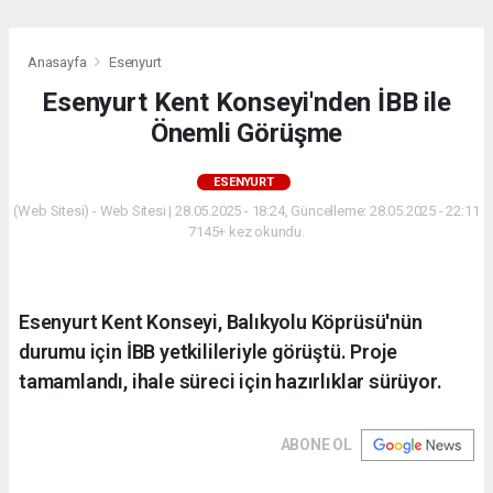
Anasayfa
Esenyurt
Esenyurt Kent Konseyi'nden İBB ile
Önemli Görüşme
ESENYURT
(Web Sitesi) - Web Sitesi | 28.05.2025 - 18:24, Güncelleme: 28.05.2025 - 22:11
7145+ kez okundu.
Esenyurt Kent Konseyi, Balıkyolu Köprüsü'nün
durumu için İBB yetkilileriyle görüştü. Proje
tamamlandı, ihale süreci için hazırlıklar sürüyor.
ABONE OL