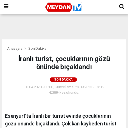
Anasayfa
Son Dakika
İranlı turist, çocuklarının gözü
önünde bıçaklandı
SON DAKIKA
01.04.2020 - 00:00, Güncelleme: 29.09.2023 - 19:05
4288+ kez okundu.
Esenyurt'ta İranlı bir turist evinde çocuklarının
gözü önünde bıçaklandı. Çok kan kaybeden turist