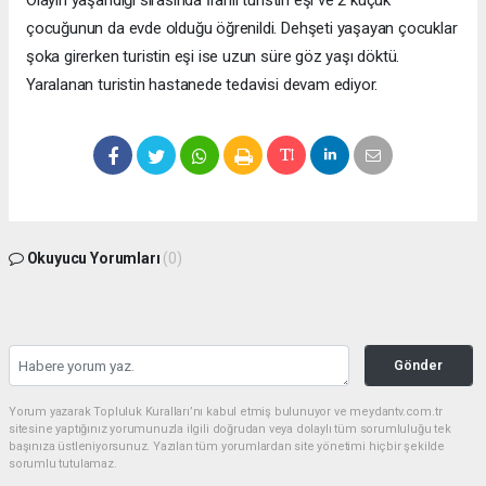
Olayın yaşandığı sırasında İranlı turistin eşi ve 2 küçük
çocuğunun da evde olduğu öğrenildi. Dehşeti yaşayan çocuklar
şoka girerken turistin eşi ise uzun süre göz yaşı döktü.
Yaralanan turistin hastanede tedavisi devam ediyor.
Okuyucu Yorumları
(0)
Gönder
Yorum yazarak Topluluk Kuralları’nı kabul etmiş bulunuyor ve meydantv.com.tr
sitesine yaptığınız yorumunuzla ilgili doğrudan veya dolaylı tüm sorumluluğu tek
başınıza üstleniyorsunuz. Yazılan tüm yorumlardan site yönetimi hiçbir şekilde
sorumlu tutulamaz.