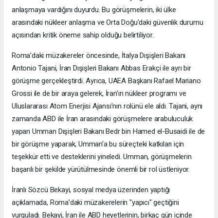
anlaşmaya vardığını duyurdu. Bu görüşmelerin, iki ülke
arasındaki nükleer anlaşma ve Orta Doğu’daki güvenlik durumu
açısından kritik öneme sahip olduğu belirtiliyor.
Roma’daki müzakereler öncesinde, İtalya Dışişleri Bakanı
Antonio Tajani, İran Dışişleri Bakanı Abbas Erakçi ile ayrı bir
görüşme gerçekleştirdi. Ayrıca, UAEA Başkanı Rafael Mariano
Grossi ile de bir araya gelerek, İran’ın nükleer programı ve
Uluslararası Atom Enerjisi Ajansı’nın rolünü ele aldı. Tajani, aynı
zamanda ABD ile İran arasındaki görüşmelere arabuluculuk
yapan Umman Dışişleri Bakanı Bedr bin Hamed el-Busaidi ile de
bir görüşme yaparak, Umman’a bu süreçteki katkıları için
teşekkür etti ve desteklerini yineledi. Umman, görüşmelerin
başarılı bir şekilde yürütülmesinde önemli bir rol üstleniyor.
İranlı Sözcü Bekayi, sosyal medya üzerinden yaptığı
açıklamada, Roma’daki müzakerelerin "yapıcı" geçtiğini
vurguladı. Bekayi, İran ile ABD heyetlerinin, birkaç gün içinde