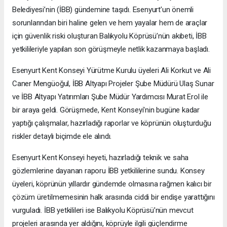
Belediyesi’nin (İBB) gündemine taşıdı. Esenyurt’un önemli
sorunlarından biri haline gelen ve hem yayalar hem de araçlar
için güvenlik riski oluşturan Balıkyolu Köprüsü’nün akıbeti, İBB
yetkilileriyle yapılan son görüşmeyle netlik kazanmaya başladı.
Esenyurt Kent Konseyi Yürütme Kurulu üyeleri Ali Korkut ve Ali
Caner Mengüoğul, İBB Altyapı Projeler Şube Müdürü Ulaş Sunar
ve İBB Altyapı Yatırımları Şube Müdür Yardımcısı Murat Erol ile
bir araya geldi. Görüşmede, Kent Konseyi'nin bugüne kadar
yaptığı çalışmalar, hazırladığı raporlar ve köprünün oluşturduğu
riskler detaylı biçimde ele alındı.
Esenyurt Kent Konseyi heyeti, hazırladığı teknik ve saha
gözlemlerine dayanan raporu İBB yetkililerine sundu. Konsey
üyeleri, köprünün yıllardır gündemde olmasına rağmen kalıcı bir
çözüm üretilmemesinin halk arasında ciddi bir endişe yarattığını
vurguladı. İBB yetkilileri ise Balıkyolu Köprüsü’nün mevcut
projeleri arasında yer aldığını, köprüyle ilgili güçlendirme