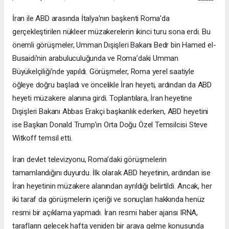
İran ile ABD arasında İtalya'nın başkenti Roma'da
gerçekleştirilen nükleer müzakerelerin ikinci turu sona erdi. Bu
önemli görüşmeler, Umman Dışişleri Bakanı Bedr bin Hamed el-
Busaidi’nin arabuluculuğunda ve Roma’daki Umman
Büyükelçiliği’nde yapıldı. Görüşmeler, Roma yerel saatiyle
öğleye doğru başladı ve öncelikle İran heyeti, ardından da ABD
heyeti müzakere alanına girdi. Toplantılara, İran heyetine
Dışişleri Bakanı Abbas Erakçi başkanlık ederken, ABD heyetini
ise Başkan Donald Trump’ın Orta Doğu Özel Temsilcisi Steve
Witkoff temsil etti.
İran devlet televizyonu, Roma’daki görüşmelerin
tamamlandığını duyurdu. İlk olarak ABD heyetinin, ardından ise
İran heyetinin müzakere alanından ayrıldığı belirtildi. Ancak, her
iki taraf da görüşmelerin içeriği ve sonuçları hakkında henüz
resmi bir açıklama yapmadı. İran resmi haber ajansı IRNA,
tarafların gelecek hafta yeniden bir araya gelme konusunda