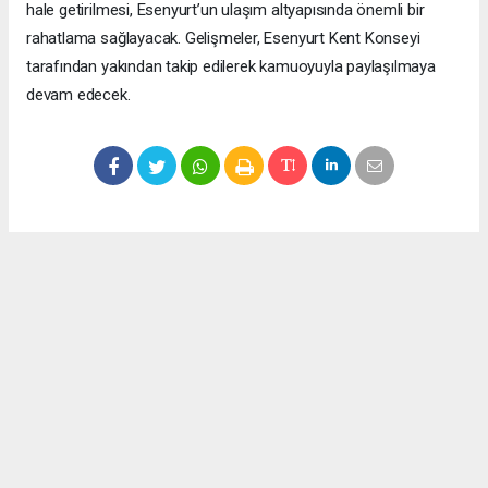
hale getirilmesi, Esenyurt’un ulaşım altyapısında önemli bir
rahatlama sağlayacak. Gelişmeler, Esenyurt Kent Konseyi
tarafından yakından takip edilerek kamuoyuyla paylaşılmaya
devam edecek.
Okuyucu Yorumları
(0)
Gönder
Yorum yazarak Topluluk Kuralları’nı kabul etmiş bulunuyor ve meydantv.com.tr
sitesine yaptığınız yorumunuzla ilgili doğrudan veya dolaylı tüm sorumluluğu tek
başınıza üstleniyorsunuz. Yazılan tüm yorumlardan site yönetimi hiçbir şekilde
sorumlu tutulamaz.