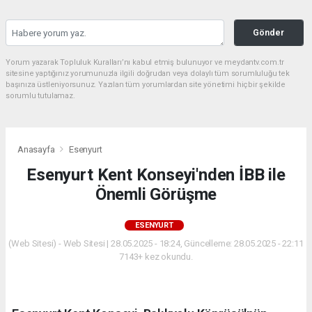
Gönder
Yorum yazarak Topluluk Kuralları’nı kabul etmiş bulunuyor ve meydantv.com.tr
sitesine yaptığınız yorumunuzla ilgili doğrudan veya dolaylı tüm sorumluluğu tek
başınıza üstleniyorsunuz. Yazılan tüm yorumlardan site yönetimi hiçbir şekilde
sorumlu tutulamaz.
Anasayfa
Esenyurt
Esenyurt Kent Konseyi'nden İBB ile
Önemli Görüşme
ESENYURT
(Web Sitesi) - Web Sitesi | 28.05.2025 - 18:24, Güncelleme: 28.05.2025 - 22:11
7143+ kez okundu.