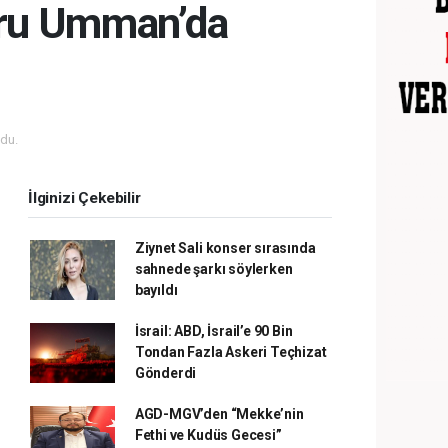
uru Umman’da
du.
İlginizi Çekebilir
Ziynet Sali konser sırasında
sahnede şarkı söylerken
bayıldı
İsrail: ABD, İsrail’e 90 Bin
Tondan Fazla Askeri Teçhizat
Gönderdi
AGD-MGV’den “Mekke’nin
Fethi ve Kudüs Gecesi”