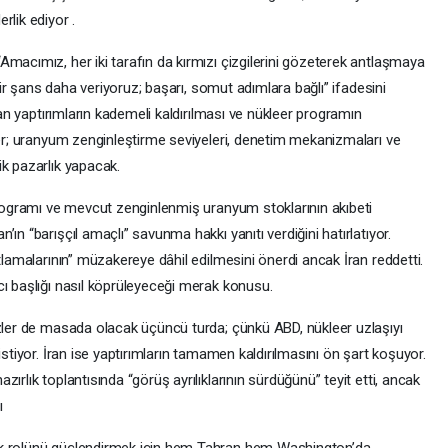
derlik ediyor .
macımız, her iki tarafın da kırmızı çizgilerini gözeterek antlaşmaya
bir şans daha veriyoruz; başarı, somut adımlara bağlı” ifadesini
anan yaptırımların kademeli kaldırılması ve nükleer programın
ler; uranyum zenginleştirme seviyeleri, denetim mekanizmaları ve
ik pazarlık yapacak.
 programı ve mevcut zenginlenmiş uranyum stoklarının akıbeti
ın “barışçıl amaçlı” savunma hakkı yanıtı verdiğini hatırlatıyor.
tlamalarının” müzakereye dâhil edilmesini önerdi ancak İran reddetti.
ıcı başlığı nasıl köprüleyeceği merak konusu.
izler de masada olacak üçüncü turda; çünkü ABD, nükleer uzlaşıyı
istiyor. İran ise yaptırımların tamamen kaldırılmasını ön şart koşuyor.
ırlık toplantısında “görüş ayrılıklarının sürdüğünü” teyit etti, ancak
dı
uk rolünü güçlendirmek için hem Tahran hem Washington’da