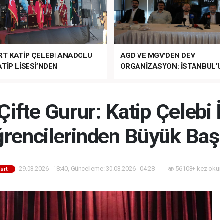
RT KATİP ÇELEBİ ANADOLU
AGD VE MGV’DEN DEV
TİP LİSESİ’NDEN
ORGANİZASYON: İSTANBUL’
ANLI MUHTEŞEM
FETHİ’NİN 573. YILI COŞKUY
ET TÖRENİ!
KUTLANACAK!
Çifte Gurur: Katip Çeleb
rencilerinden Büyük Baş
29.03.2026 - 18:40, Güncelleme: 30.03.2026 - 04:28
56103+ kez oku
urt