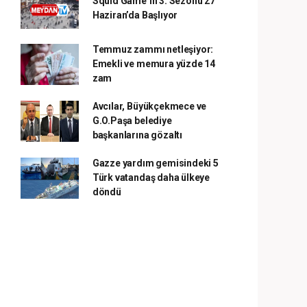
Squid Game’in 3. Sezonu 27
Haziran’da Başlıyor
Temmuz zammı netleşiyor:
Emekli ve memura yüzde 14
zam
Avcılar, Büyükçekmece ve
G.O.Paşa belediye
başkanlarına gözaltı
Gazze yardım gemisindeki 5
Türk vatandaş daha ülkeye
döndü