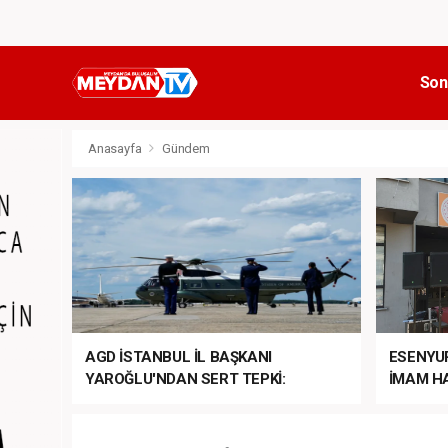
Son
Anasayfa
Gündem
AGD İSTANBUL İL BAŞKANI
ESENYU
YAROĞLU'NDAN SERT TEPKİ:
İMAM HA
“NATO’NUN ÜLKEMİZDE İŞİ NE?”
MEHTER
MEZUNİY