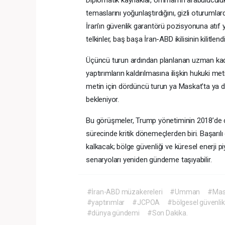
temaslarını yoğunlaştırdığını, gizli oturumlard
İran’ın güvenlik garantörü pozisyonuna atıf 
telkinler, baş başa İran-ABD ikilisinin kilitle
Üçüncü turun ardından planlanan uzman kadem
yaptırımların kaldırılmasına ilişkin hukuki m
metin için dördüncü turun ya Maskat’ta ya d
bekleniyor.
Bu görüşmeler, Trump yönetiminin 2018’de ç
sürecinde kritik dönemeçlerden biri. Başarı
kalkacak; bölge güvenliği ve küresel enerji pi
senaryoları yeniden gündeme taşıyabilir.
#İran-ABD müzakereleri
#Umman
#Mas
#yaptırımlar
#JCPOA
#bölgesel güvenlik
#dünya gündemi
#Son Dakika.