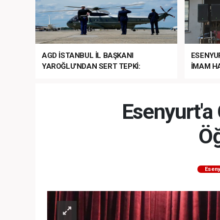
AGD İSTANBUL İL BAŞKANI
ESENYU
YAROĞLU'NDAN SERT TEPKİ:
İMAM HA
“NATO’NUN ÜLKEMİZDE İŞİ NE?”
MEHTER
MEZUNİY
Esenyurt'a 
Öğ
Eseny