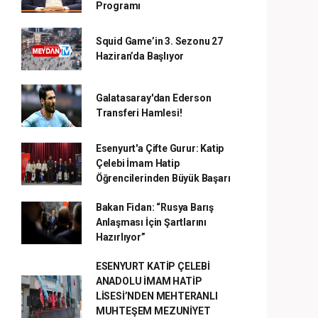
Programı
Squid Game’in 3. Sezonu 27
Haziran’da Başlıyor
Galatasaray'dan Ederson
Transferi Hamlesi!
Esenyurt'a Çifte Gurur: Katip
Çelebi İmam Hatip
Öğrencilerinden Büyük Başarı
Bakan Fidan: “Rusya Barış
Anlaşması İçin Şartlarını
Hazırlıyor”
ESENYURT KATİP ÇELEBİ
ANADOLU İMAM HATİP
LİSESİ’NDEN MEHTERANLI
MUHTEŞEM MEZUNİYET