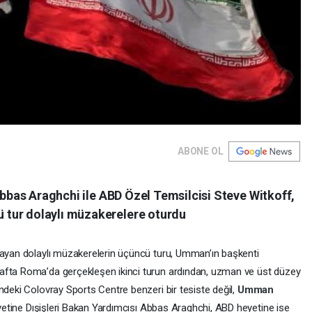
ABONE OL
 Abbas Araghchi ile ABD Özel Temsilcisi Steve Witkoff,
tur dolaylı müzakerelere oturdu
layan dolaylı müzakerelerin üçüncü turu, Umman’ın başkenti
afta Roma’da gerçekleşen ikinci turun ardından, uzman ve üst düzey
ndeki Colovray Sports Centre benzeri bir tesiste değil,
Umman
heyetine Dışişleri Bakan Yardımcısı Abbas Araghchi, ABD heyetine ise