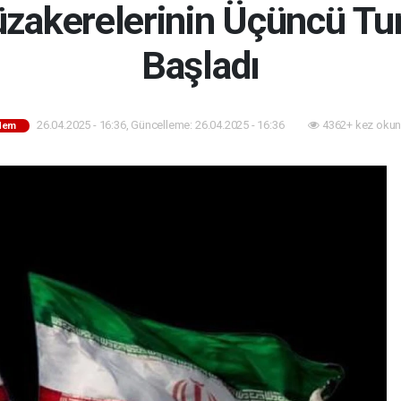
zakerelerinin Üçüncü T
Başladı
26.04.2025 - 16:36, Güncelleme: 26.04.2025 - 16:36
4362+ kez okun
dem