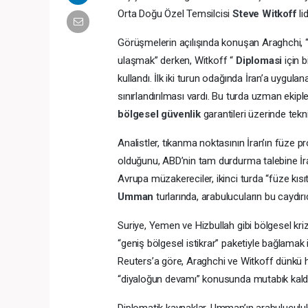
Orta Doğu Özel Temsilcisi
Steve Witkoff
li
Görüşmelerin açılışında konuşan Araghchi, “A
ulaşmak” derken, Witkoff “
Diplomasi
için 
kullandı. İlk iki turun odağında İran’a uygul
sınırlandırılması vardı. Bu turda uzman ekip
bölgesel güvenlik
garantileri üzerinde tekn
Analistler, tıkanma noktasının İran’ın füze
olduğunu, ABD’nin tam durdurma talebine İran’
Avrupa müzakereciler, ikinci turda “füze kısı
Umman
turlarında, arabulucuların bu caydır
Suriye, Yemen ve Hizbullah gibi bölgesel kr
“geniş bölgesel istikrar” paketiyle bağlamak 
Reuters’a göre, Araghchi ve Witkoff dünkü haz
“diyaloğun devamı” konusunda mutabık kal
Diplomatik kaynaklar, Umman’ın arabulucul