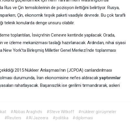
a Rus ve Çin temsilcilerinin de pozisyon ilettiğini belirtiyor. Rusya,
yaparken; Çin, ekonomik teşvik paketi vaadiyle devrede. Bu çok taraflı
ndiği teknik konularda denge unsuru olabilir.
e toplantıları, İsviçre’nin Cenevre kentinde yapılacak. Orada,
etin ve izleme mekanizması taslağı hazırlanacak. Ardından, nihai siyasi
a New York’ta Birleşmiş Milletler Genel Merkezi’nde toplanması
ekildiği 2015 Nükleer Anlaşması’nın (JCPOA) canlandırılması
lı olması durumunda, İran ekonomisine nefes aldıracak
yaptırımlar
yasaları rahatlayacak. Başarısızlık ise gerilimi tırmandırarak, askeri
kat
#Abbas Araghchi
#Steve Witkoff
#nükleer görüşmeler
#Reuters
#Al Jazeera
#politika
#diplomasi