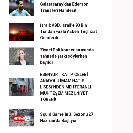
Galatasaray'dan Ederson
Transferi Hamlesi!
İsrail: ABD, İsrail’e 90 Bin
Tondan Fazla Askeri Teçhizat
Gönderdi
Ziynet Sali konser sırasında
sahnede şarkı söylerken
bayıldı
ESENYURT KATİP ÇELEBİ
ANADOLU İMAM HATİP
LİSESİ’NDEN MEHTERANLI
MUHTEŞEM MEZUNİYET
TÖRENİ!
Squid Game’in 3. Sezonu 27
Haziran’da Başlıyor