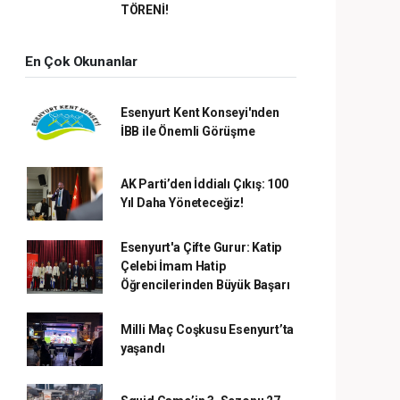
TÖRENİ!
En Çok Okunanlar
Esenyurt Kent Konseyi'nden
İBB ile Önemli Görüşme
AK Parti’den İddialı Çıkış: 100
Yıl Daha Yöneteceğiz!
Esenyurt'a Çifte Gurur: Katip
Çelebi İmam Hatip
Öğrencilerinden Büyük Başarı
Milli Maç Coşkusu Esenyurt’ta
yaşandı