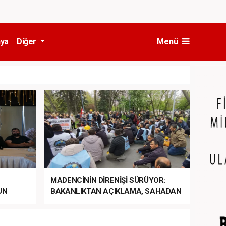
ya
Diğer
Menü
MADENCİNİN DİRENİŞİ SÜRÜYOR:
UN
BAKANLIKTAN AÇIKLAMA, SAHADAN
LA
MÜDAHALE HABERİ GELDİ!