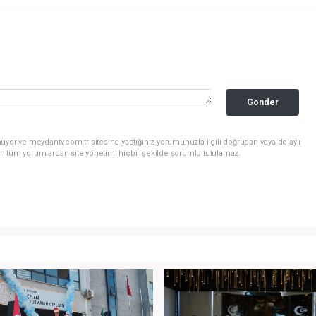
Gönder
uyor ve meydantv.com.tr sitesine yaptığınız yorumunuzla ilgili doğrudan veya dolaylı
n tüm yorumlardan site yönetimi hiçbir şekilde sorumlu tutulamaz.