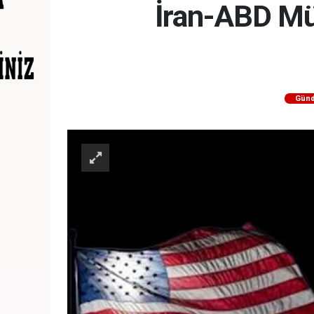
İran-ABD Mü
Gün