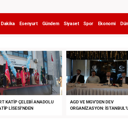
 Dakika
Esenyurt
Gündem
Siyaset
Spor
Ekonomi
Dün
RT KATİP ÇELEBİ ANADOLU
AGD VE MGV’DEN DEV
TİP LİSESİ’NDEN
ORGANİZASYON: İSTANBUL’
ANLI MUHTEŞEM
FETHİ’NİN 573. YILI COŞKUY
ET TÖRENİ!
KUTLANACAK!