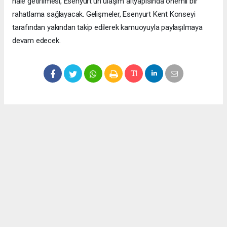
hale getirilmesi, Esenyurt’un ulaşım altyapısında önemli bir
rahatlama sağlayacak. Gelişmeler, Esenyurt Kent Konseyi
tarafından yakından takip edilerek kamuoyuyla paylaşılmaya
devam edecek.
Okuyucu Yorumları
(0)
Gönder
Yorum yazarak Topluluk Kuralları’nı kabul etmiş bulunuyor ve meydantv.com.tr
sitesine yaptığınız yorumunuzla ilgili doğrudan veya dolaylı tüm sorumluluğu tek
başınıza üstleniyorsunuz. Yazılan tüm yorumlardan site yönetimi hiçbir şekilde
sorumlu tutulamaz.