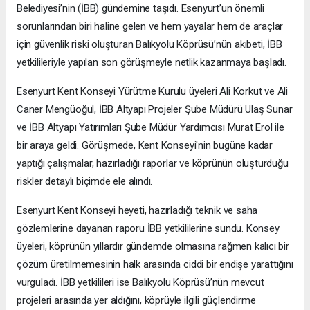
Belediyesi’nin (İBB) gündemine taşıdı. Esenyurt’un önemli
sorunlarından biri haline gelen ve hem yayalar hem de araçlar
için güvenlik riski oluşturan Balıkyolu Köprüsü’nün akıbeti, İBB
yetkilileriyle yapılan son görüşmeyle netlik kazanmaya başladı.
Esenyurt Kent Konseyi Yürütme Kurulu üyeleri Ali Korkut ve Ali
Caner Mengüoğul, İBB Altyapı Projeler Şube Müdürü Ulaş Sunar
ve İBB Altyapı Yatırımları Şube Müdür Yardımcısı Murat Erol ile
bir araya geldi. Görüşmede, Kent Konseyi'nin bugüne kadar
yaptığı çalışmalar, hazırladığı raporlar ve köprünün oluşturduğu
riskler detaylı biçimde ele alındı.
Esenyurt Kent Konseyi heyeti, hazırladığı teknik ve saha
gözlemlerine dayanan raporu İBB yetkililerine sundu. Konsey
üyeleri, köprünün yıllardır gündemde olmasına rağmen kalıcı bir
çözüm üretilmemesinin halk arasında ciddi bir endişe yarattığını
vurguladı. İBB yetkilileri ise Balıkyolu Köprüsü’nün mevcut
projeleri arasında yer aldığını, köprüyle ilgili güçlendirme