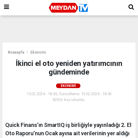
Anasayfa
Ekonomi
İkinci el oto yeniden yatırımcının
gündeminde
EKONOMI
15.02.2024 - 18:43, Güncelleme: 15.02.2024 - 18:43
8232+ kez okundu.
Quick Finans’ın SmartIQ iş birliğiyle yayınladığı 2. El
Oto Raporu’nun Ocak ayına ait verilerinin yer aldığı