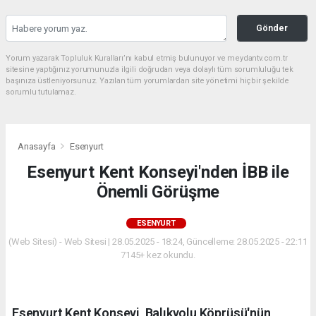
Gönder
Yorum yazarak Topluluk Kuralları’nı kabul etmiş bulunuyor ve meydantv.com.tr
sitesine yaptığınız yorumunuzla ilgili doğrudan veya dolaylı tüm sorumluluğu tek
başınıza üstleniyorsunuz. Yazılan tüm yorumlardan site yönetimi hiçbir şekilde
sorumlu tutulamaz.
Anasayfa
Esenyurt
Esenyurt Kent Konseyi'nden İBB ile
Önemli Görüşme
ESENYURT
(Web Sitesi) - Web Sitesi | 28.05.2025 - 18:24, Güncelleme: 28.05.2025 - 22:11
7145+ kez okundu.
Esenyurt Kent Konseyi, Balıkyolu Köprüsü'nün