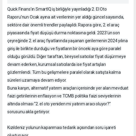
Quick Finans’ın SmartIQ iş birliğiyle yayınladığı 2. El Oto
Raporu’nun Ocak ayına ait verilerinin yer aldığı güncel sayısında,
sektöre dair önemli trendler paylaşıldı. Rapora göre, 2. el araç
piyasasında fiyat düşüşü durma noktasına geldi. 2023'ün son
çeyreğinde 2. el araç fiyatlarında yaşanan gerilemenin 2024 yılına
giriş ile birlikte durduğu ve fiyatların bir önceki aya göre paralel
olduğu görüldü. Diğer taraftan, bireysel satıcılar fiyat düşürmeye
devam ederken, kurumsal satıcılarda ise fiyat artışları
gözlemlendi. Tüm bu gelişmelere paralel olarak satışta kalma
süreleri uzamaya devam ediyor.
Buna karşın, alternatif yatırım araçları içerisinde yer alan mevduat
faizi getirilerinin enflasyon ve TCMB politika faizi seviyelerinin
altında olması “2. el oto yeniden mi yatırım aracı oluyor?”
sorusunu akla getiriyor.
Kızıldeniz yolunun kapanması tedarik açısından soru işareti
oluşturuyor