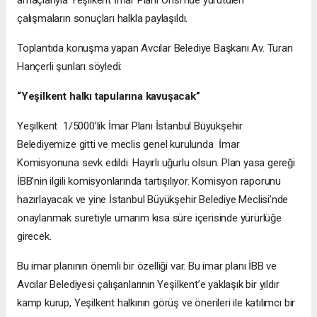
amaçlarıyla Yeşilkent İmar Planı Ofisi’nde yürütülen
çalışmaların sonuçları halkla paylaşıldı.
Toplantıda konuşma yapan Avcılar Belediye Başkanı Av. Turan
Hançerli şunları söyledi:
“Yeşilkent halkı tapularına kavuşacak”
Yeşilkent 1/5000’lik İmar Planı İstanbul Büyükşehir
Belediyemize gitti ve meclis genel kurulunda İmar
Komisyonuna sevk edildi. Hayırlı uğurlu olsun. Plan yasa gereği
İBB’nin ilgili komisyonlarında tartışılıyor. Komisyon raporunu
hazırlayacak ve yine İstanbul Büyükşehir Belediye Meclisi’nde
onaylanmak suretiyle umarım kısa süre içerisinde yürürlüğe
girecek.
Bu imar planının önemli bir özelliği var. Bu imar planı İBB ve
Avcılar Belediyesi çalışanlarının Yeşilkent’e yaklaşık bir yıldır
kamp kurup, Yeşilkent halkının görüş ve önerileri ile katılımcı bir