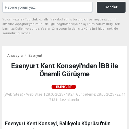
Gönder
Yorum yazarak Topluluk Kuralları’nı kabul etmiş bulunuyor ve meydantv.com.tr
sitesine yaptığınız yorumunuzla ilgili doğrudan veya dolaylı tüm sorumluluğu tek
başınıza üstleniyorsunuz. Yazılan tüm yorumlardan site yönetimi hiçbir şekilde
sorumlu tutulamaz.
Anasayfa
Esenyurt
Esenyurt Kent Konseyi'nden İBB ile
Önemli Görüşme
ESENYURT
(Web Sitesi) - Web Sitesi | 28.05.2025 - 18:24, Güncelleme: 28.05.2025 - 22:11
7131+ kez okundu.
Esenyurt Kent Konseyi, Balıkyolu Köprüsü'nün