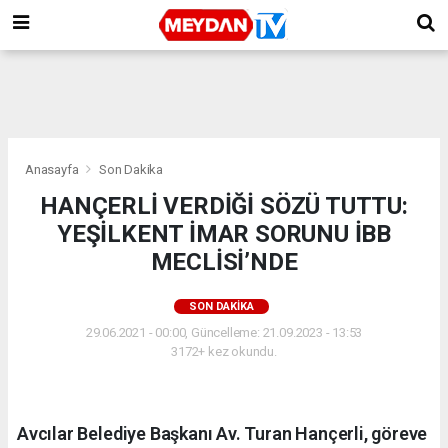
Anasayfa
Son Dakika
HANÇERLİ VERDİĞİ SÖZÜ TUTTU:
YEŞİLKENT İMAR SORUNU İBB
MECLİSİ’NDE
SON DAKIKA
29.06.2021 - 00:00, Güncelleme: 21.09.2023 - 13:53
3172+ kez okundu.
Avcılar Belediye Başkanı Av. Turan Hançerli, göreve