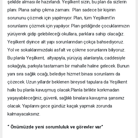
şekilde alması ile hazırlandı. Yeşilkent sizin, bu plan da sizlerin
planı. Plana sahip çıkma zamanı. Plan sadece bir kişinin
sorununu çözmek için yapılmıyor. Plan, tüm Yeşilkent’in
sorunlarını çözmek için yapılıyor. Plan geldiğinde çocuklarımızın
yürüyerek gidip gelebileceği okullara, parklara sahip olacağız.
Yeşilkent diyince alt yapı sorunlarından çokça bahsediyoruz.
Yol ve sokaklarımızdaki asfalt ve çökme sorunlarını biliyoruz.
Bu planla Yeşilkent, altyapıyla, yürüyüş alanlarıyla, caddesiyle
sokağıyla, parkıyla tastamam bir mahalle haline gelecek. Bunun
yanı sıra sağlık ocağı, belediye hizmet binası sorunlarını da
çözecek. Uzun yıllardır beklenen bireysel tapulara da Yeşilkent
halkı bu planla kavuşmuş olacak.Planla birlikte korkmadan
yaşayabileceğiniz, güvenli, sağlıklı binalara kavuşma şansınız
olacak. Yapılarını gece gündüz kaçak yapmak zorunda
kalmayacaksınız.
“ Önümüzde yeni sorumluluk ve görevler var”