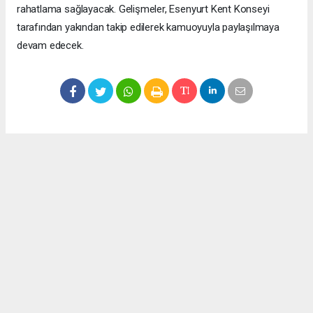
rahatlama sağlayacak. Gelişmeler, Esenyurt Kent Konseyi
tarafından yakından takip edilerek kamuoyuyla paylaşılmaya
devam edecek.
Okuyucu Yorumları
(0)
Gönder
Yorum yazarak Topluluk Kuralları’nı kabul etmiş bulunuyor ve meydantv.com.tr
sitesine yaptığınız yorumunuzla ilgili doğrudan veya dolaylı tüm sorumluluğu tek
başınıza üstleniyorsunuz. Yazılan tüm yorumlardan site yönetimi hiçbir şekilde
sorumlu tutulamaz.