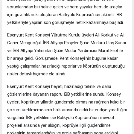
sorunlarından biri haline gelen ve hem yayalar hem de araçlar
için güvenlik riski oluşturan Balıkyolu Köprüsü’nün akıbeti, İBB
yetkilileriyle yapılan son görüşmeyle netlik kazanmaya başladı.
Esenyurt Kent Konseyi Yürütme Kurulu üyeleri Ali Korkut ve Ali
Caner Mengüoğul, İBB Altyapı Projeler Şube Müdürü Ulaş Sunar
ve İBB Altyapı Yatırımları Şube Müdür Yardımcısı Murat Erol ile
bir araya geldi. Görüşmede, Kent Konseyi'nin bugüne kadar
yaptığı çalışmalar, hazırladığı raporlar ve köprünün oluşturduğu
riskler detaylı biçimde ele alındı.
Esenyurt Kent Konseyi heyeti, hazırladığı teknik ve saha
gözlemlerine dayanan raporu İBB yetkililerine sundu. Konsey
üyeleri, köprünün yıllardır gündemde olmasına rağmen kalıcı bir
çözüm üretilmemesinin halk arasında ciddi bir endişe yarattığını
vurguladı. İBB yetkilileri ise Balıkyolu Köprüsü’nün mevcut
projeleri arasında yer aldığını, köprüyle ilgili güçlendirme
projesinin tamamlandığını ve proje safhasının sona erdiğini