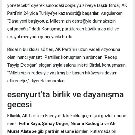
yönetecek!” diyerek salondaki coşkuyu zirveye taşıdı. Birdal, AK
Parti’nin 24 yılda Türkiye’ye kazandırdığı başarıları vurgularken,
“Daha yeni başlıyoruz. Milletimizin desteğiyle durmaksızın
çalışacağız,” dedi. Konuşma, partililerden büyük alkış aldı ve
sosyal medyada geniş yankı buldu.
Birdal’ın bu iddialı sözleri, AK Parti’nin uzun vadeli vizyonuna
olan inancı yansıttı. Partililer, konuşmanın ardından “Recep
Tayyip Erdoğan” sloganlarıyla salonu inletti. Birdal, konuşmasını,
“Milletimizin iradesiyle yazılmış bir başarı hikâyesini devam
ettireceğiz,” diyerek tamamladı.
esenyurt’ta birlik ve dayanışma
gecesi
Etkinlik, AK Parti’nin Esenyurt’taki köklü geçmişini gözler önüne
serdi.
Fethi Kaya
,
Şenay Değer
,
Necmi Kadıoğlu
ve
Ali
Murat Alatepe
gibi partinin efsane isimleri, kutlamada bir