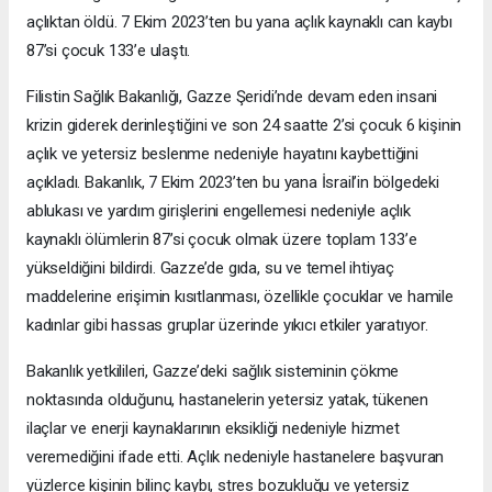
açlıktan öldü. 7 Ekim 2023’ten bu yana açlık kaynaklı can kaybı
87’si çocuk 133’e ulaştı.
Filistin Sağlık Bakanlığı, Gazze Şeridi’nde devam eden insani
krizin giderek derinleştiğini ve son 24 saatte 2’si çocuk 6 kişinin
açlık ve yetersiz beslenme nedeniyle hayatını kaybettiğini
açıkladı. Bakanlık, 7 Ekim 2023’ten bu yana İsrail’in bölgedeki
ablukası ve yardım girişlerini engellemesi nedeniyle açlık
kaynaklı ölümlerin 87’si çocuk olmak üzere toplam 133’e
yükseldiğini bildirdi. Gazze’de gıda, su ve temel ihtiyaç
maddelerine erişimin kısıtlanması, özellikle çocuklar ve hamile
kadınlar gibi hassas gruplar üzerinde yıkıcı etkiler yaratıyor.
Bakanlık yetkilileri, Gazze’deki sağlık sisteminin çökme
noktasında olduğunu, hastanelerin yetersiz yatak, tükenen
ilaçlar ve enerji kaynaklarının eksikliği nedeniyle hizmet
veremediğini ifade etti. Açlık nedeniyle hastanelere başvuran
yüzlerce kişinin bilinç kaybı, stres bozukluğu ve yetersiz