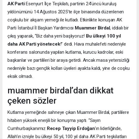
AK Parti
Esenyurt İlçe Teşkilatı, partinin 24’üncü kuruluş
yıldönümünü 14 Ağustos 2025’te ilçe binasında düzenlenen
coşkulu bir akşam yemeği ile kutladı. Etkinlikte konuşan AK
Parti İstanbul İl Başkan Yardımcısı
Muammer Birdal
, iddialı bir
çıkış yaparak, “Biz daha yeni başlıyoruz!
Bu ülkeyi 100 yıl
daha AK Parti yönetecek
!” dedi. Hava muhalefeti nedeniyle
konferans salonunda yapılan kutlama, kurucu kadrolar, eski
başkanlar ve partilileri bir araya getirdi. Ancak masa yetersizliği
nedeniyle bazı gençlik kolları üyeleri ayakta kaldı, yine de coşku
eksik olmadı.
muammer birdal’dan dikkat
çeken sözler
Kutlama yemeğinde sahneye çıkan Muammer Birdal, partililere
hitaben yüksek enerjili bir konuşma yaptı. “Sayın
Cumhurbaşkanımız
Recep Tayyip Erdoğan
’ın liderliğinde,
Allah’ın izniyle bu ülkeyi 50 yıl, 100 yıl daha AK Parti teşkilatları