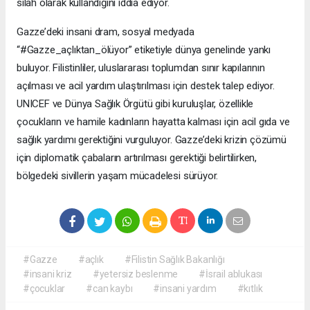
silah olarak kullandığını iddia ediyor.
Gazze’deki insani dram, sosyal medyada
“#Gazze_açlıktan_ölüyor” etiketiyle dünya genelinde yankı
buluyor. Filistinliler, uluslararası toplumdan sınır kapılarının
açılması ve acil yardım ulaştırılması için destek talep ediyor.
UNICEF ve Dünya Sağlık Örgütü gibi kuruluşlar, özellikle
çocukların ve hamile kadınların hayatta kalması için acil gıda ve
sağlık yardımı gerektiğini vurguluyor. Gazze’deki krizin çözümü
için diplomatik çabaların artırılması gerektiği belirtilirken,
bölgedeki sivillerin yaşam mücadelesi sürüyor.
#Gazze
#açlık
#Filistin Sağlık Bakanlığı
#insani kriz
#yetersiz beslenme
#İsrail ablukası
#çocuklar
#can kaybı
#insani yardım
#kıtlık