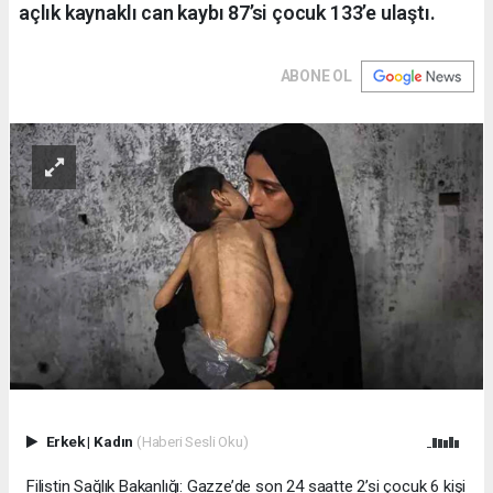
açlık kaynaklı can kaybı 87’si çocuk 133’e ulaştı.
ABONE OL
Erkek
|
Kadın
(Haberi Sesli Oku)
Filistin Sağlık Bakanlığı: Gazze’de son 24 saatte 2’si çocuk 6 kişi