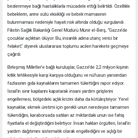
beslenmeye bağlı hastalıklarla mücadele ettiği belirtildi. Özellikle
bebeklerin, anne sütü eksikliği ve bebek mamasının
bulunmaması nedeniyle hayati risk altında olduğu vurgulandı.
Filistin Sağlık Bakanlığı Genel Müdürü Münir el-Berş, “Gazze’de
çocuklar açlıktan ölüyor. Bu, insanlık adına utanç verici bir
felaket,” diyerek uluslararası toplumu acilen harekete geçmeye
çağırdı.
Birleşmiş Milletler’e bağlı kuruluşlar, Gazze’de 2,2 milyon kişinin
kıtlık tehlikesiyle karşı karşıya olduğunu ve nüfusun yarısından
fazlasının gıda kaynaklarını tamamen tükettiğini rapor ediyor.
İsrail’in sınır kapılarını kapatarak insani yardım girişlerini
engellemesi, bölgedeki açlık krizini daha da kötüleştiriyor. Yerel
kaynaklar, ekmek üretimi için gerekli unun neredeyse tamamen
tükendiğini, karaborsada satılan az miktardaki unun ise fahiş
fiyatlarla el değiştirdiğini belirtiyor. İnsan hakları örgütleri, İsrail’in
yardım dağıtımını sistematik olarak engellediğini ve açlığı bir