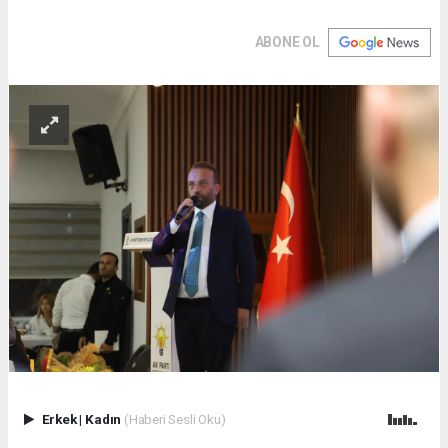
ABONE OL
Erkek
|
Kadın
(Haberi Sesli Oku)