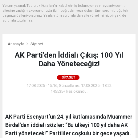
Yorum yazarak Topluluk Kuralları’nı kabul etmiş bulunuyor ve meydantv.com.tr
sitesine yaptığınız yorumunuzla ilgili doğrudan veya dolaylı tüm sorumluluğu tek
başınıza üstleniyorsunuz. Yazılan tüm yorumlardan site yönetimi hiçbir şekilde
sorumlu tutulamaz.
Anasayfa
Siyaset
AK Parti’den İddialı Çıkış: 100 Yıl
Daha Yöneteceğiz!
SIYASET
17.08.2025 - 15:16, Güncelleme: 17.08.2025 - 18:22
145535+ kez okundu.
AK Parti Esenyurt’un 24. yıl kutlamasında Muammer
Birdal’dan iddialı sözler: “Bu ülkeyi 100 yıl daha AK
Parti yönetecek!” Partililer coşkulu bir gece yaşadı.