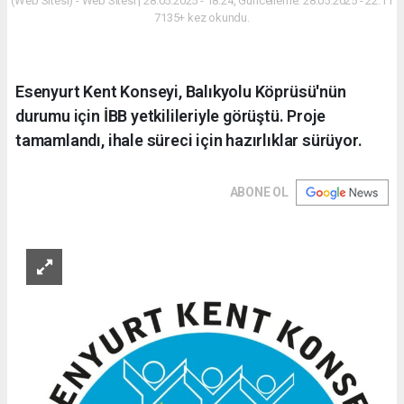
(Web Sitesi) - Web Sitesi | 28.05.2025 - 18:24, Güncelleme: 28.05.2025 - 22:11
7135+ kez okundu.
Esenyurt Kent Konseyi, Balıkyolu Köprüsü'nün
durumu için İBB yetkilileriyle görüştü. Proje
tamamlandı, ihale süreci için hazırlıklar sürüyor.
ABONE OL