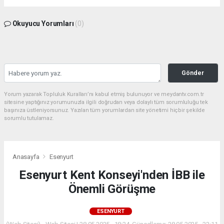
Okuyucu Yorumları
(0)
Gönder
Yorum yazarak Topluluk Kuralları’nı kabul etmiş bulunuyor ve meydantv.com.tr
sitesine yaptığınız yorumunuzla ilgili doğrudan veya dolaylı tüm sorumluluğu tek
başınıza üstleniyorsunuz. Yazılan tüm yorumlardan site yönetimi hiçbir şekilde
sorumlu tutulamaz.
Anasayfa
Esenyurt
Esenyurt Kent Konseyi'nden İBB ile
Önemli Görüşme
ESENYURT