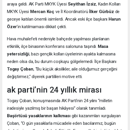
araya geldi. AK Parti MKYK Üyesi
Seyithan İzsiz
, Kadın Kolları
MKYK Üyesi
Mercan Koç
ve İl Koordinatörü
İlker Gürbüz
de
geceye katılan önemli isimlerdi. Ancak eski ilçe başkanı
Harun
Özer
’in katılmaması dikkat çekti.
Hava muhalefeti nedeniyle bahçede yapılması planlanan
etkinlik, ilçe binasının konferans salonuna taşındı.
Masa
yetersizliği
, bazı gençlik kolları üyelerinin ayakta kalmasına
neden olsa da, bu durum coşkuyu gölgelemedi. İlçe Başkanı
Togay Çoban
, “Bu küçük aksilikler, aile olduğumuz gerçeğini
değiştirmez,” diyerek partilileri motive etti.
ak parti’nin 24 yıllık mirası
Togay Çoban, konuşmasında AK Parti’nin 24 yılını “milletin
iradesiyle yazılmış bir başarı hikâyesi” olarak tanımladı.
Başörtüsü yasaklarının kalkması
gibi kazanımları vurgulayan
Çoban, “O gün yasaklarla mücadele eden bacılarımız, bugün