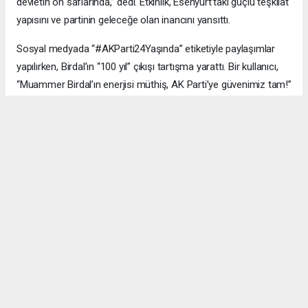
devletin ön saflarında,” dedi. Etkinlik, Esenyurt’taki güçlü teşkilat
yapısını ve partinin geleceğe olan inancını yansıttı.
Sosyal medyada “#AKParti24Yaşında” etiketiyle paylaşımlar
yapılırken, Birdal’ın “100 yıl” çıkışı tartışma yarattı. Bir kullanıcı,
“Muammer Birdal’ın enerjisi müthiş, AK Parti’ye güvenimiz tam!”
derken, bir diğeri, “100 yıl iddialı, ama millet desteklerse neden
olmasın?” yorumunu yaptı.
#AK Parti
#Esenyurt
#Muammer Birdal
#Togay Çoban
#24. yıl kutlaması
#Recep Tayyip Erdoğan
#Necmi Kadıoğlu
#Şenay Değer
#Fethi Kaya
#başarı hikâyesi
Okuyucu Yorumları
(0)