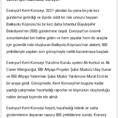
Esenyurt Kent Konseyi, 2021 yılından bu yana birçok kez
gündeme getirdiği ve ilçede ciddi bir risk unsuru taşıyan
Balıkyolu Köprüsü’nü bir kez daha İstanbul Büyükşehir
Belediyesi’nin (İBB) gündemine taşıdı. Esenyurt’un önemli
sorunlarından biri haline gelen ve hem yayalar hem de araçlar
için güvenlik riski oluşturan Balıkyolu Köprüsü’nün akıbeti, İBB
yetkilileriyle yapılan son görüşmeyle netlik kazanmaya başladı.
Esenyurt Kent Konseyi Yürütme Kurulu üyeleri Ali Korkut ve Ali
Caner Mengüoğul, İBB Altyapı Projeler Şube Müdürü Ulaş Sunar
ve İBB Altyapı Yatırımları Şube Müdür Yardımcısı Murat Erol ile
bir araya geldi. Görüşmede, Kent Konseyi'nin bugüne kadar
yaptığı çalışmalar, hazırladığı raporlar ve köprünün oluşturduğu
riskler detaylı biçimde ele alındı.
Esenyurt Kent Konseyi heyeti, hazırladığı teknik ve saha
gözlemlerine dayanan raporu İBB yetkililerine sundu. Konsey